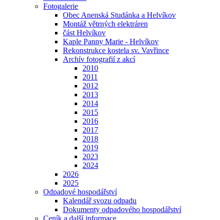
Fotogalerie
Obec Anenská Studánka a Helvíkov
Montáž větrných elektráren
část Helvíkov
Kaple Panny Marie - Helvíkov
Rekonstrukce kostela sv. Vavřince
Archív fotografií z akcí
2010
2011
2012
2013
2014
2015
2016
2017
2018
2019
2023
2024
2026
2025
Odpadové hospodářství
Kalendář svozu odpadu
Dokumenty odpadového hospodářství
Ceník a další informace