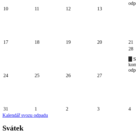
odp
10
11
12
13
17
18
19
20
21
28
S
kom
odp
24
25
26
27
31
1
2
3
4
Kalendář svozu odpadu
Svátek