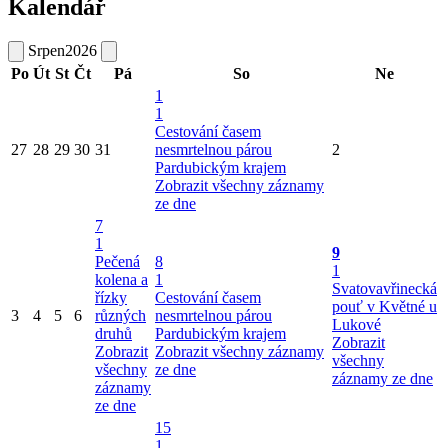
Kalendář
Srpen
2026
Po
Út
St
Čt
Pá
So
Ne
1
1
Cestování časem
27
28
29
30
31
nesmrtelnou párou
2
Pardubickým krajem
Zobrazit všechny záznamy
ze dne
7
1
9
Pečená
8
1
kolena a
1
Svatovavřinecká
řízky
Cestování časem
pouť v Květné u
3
4
5
6
různých
nesmrtelnou párou
Lukové
druhů
Pardubickým krajem
Zobrazit
Zobrazit
Zobrazit všechny záznamy
všechny
všechny
ze dne
záznamy ze dne
záznamy
ze dne
15
1