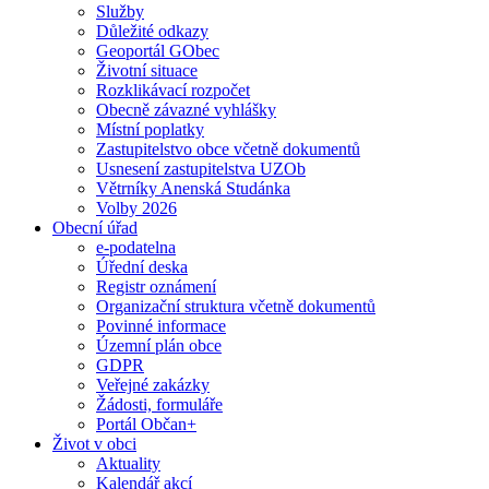
Služby
Důležité odkazy
Geoportál GObec
Životní situace
Rozklikávací rozpočet
Obecně závazné vyhlášky
Místní poplatky
Zastupitelstvo obce včetně dokumentů
Usnesení zastupitelstva UZOb
Větrníky Anenská Studánka
Volby 2026
Obecní úřad
e-podatelna
Úřední deska
Registr oznámení
Organizační struktura včetně dokumentů
Povinné informace
Územní plán obce
GDPR
Veřejné zakázky
Žádosti, formuláře
Portál Občan+
Život v obci
Aktuality
Kalendář akcí