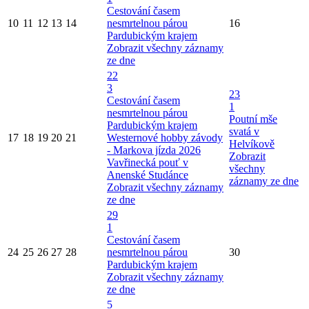
Cestování časem
10
11
12
13
14
nesmrtelnou párou
16
Pardubickým krajem
Zobrazit všechny záznamy
ze dne
22
3
23
Cestování časem
1
nesmrtelnou párou
Poutní mše
Pardubickým krajem
svatá v
17
18
19
20
21
Westernové hobby závody
Helvíkově
- Markova jízda 2026
Zobrazit
Vavřinecká pouť v
všechny
Anenské Studánce
záznamy ze dne
Zobrazit všechny záznamy
ze dne
29
1
Cestování časem
24
25
26
27
28
nesmrtelnou párou
30
Pardubickým krajem
Zobrazit všechny záznamy
ze dne
5