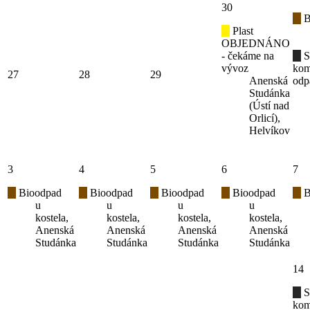
30
B
Plast
OBJEDNÁNO
- čekáme na
S
vývoz
kom
27
28
29
Anenská
odp
Studánka
(Ústí nad
Orlicí),
Helvíkov
3
4
5
6
7
Bioodpad
Bioodpad
Bioodpad
Bioodpad
B
u
u
u
u
kostela,
kostela,
kostela,
kostela,
Anenská
Anenská
Anenská
Anenská
Studánka
Studánka
Studánka
Studánka
14
S
kom