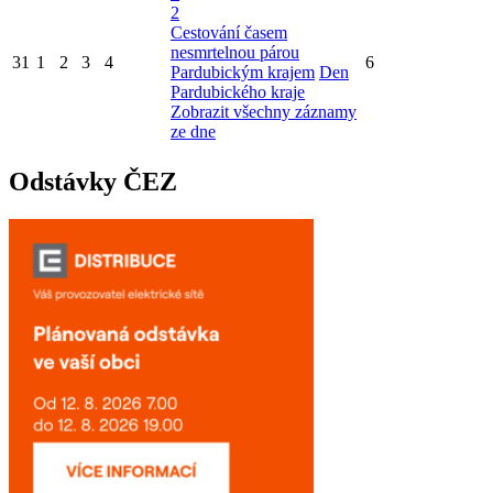
2
Cestování časem
nesmrtelnou párou
31
1
2
3
4
6
Pardubickým krajem
Den
Pardubického kraje
Zobrazit všechny záznamy
ze dne
Odstávky ČEZ