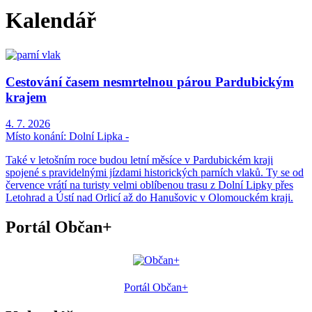
Kalendář
Cestování časem nesmrtelnou párou Pardubickým
krajem
4. 7. 2026
Místo konání:
Dolní Lipka -
Také v letošním roce budou letní měsíce v Pardubickém kraji
spojené s pravidelnými jízdami historických parních vlaků. Ty se od
července vrátí na turisty velmi oblíbenou trasu z Dolní Lipky přes
Letohrad a Ústí nad Orlicí až do Hanušovic v Olomouckém kraji.
Portál Občan+
Portál Občan+