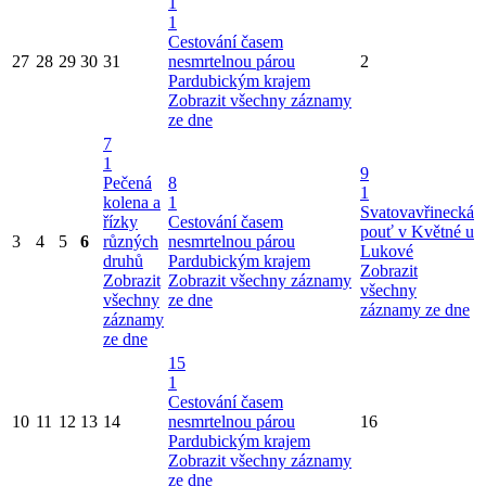
1
1
Cestování časem
27
28
29
30
31
nesmrtelnou párou
2
Pardubickým krajem
Zobrazit všechny záznamy
ze dne
7
1
9
Pečená
8
1
kolena a
1
Svatovavřinecká
řízky
Cestování časem
pouť v Květné u
3
4
5
6
různých
nesmrtelnou párou
Lukové
druhů
Pardubickým krajem
Zobrazit
Zobrazit
Zobrazit všechny záznamy
všechny
všechny
ze dne
záznamy ze dne
záznamy
ze dne
15
1
Cestování časem
10
11
12
13
14
nesmrtelnou párou
16
Pardubickým krajem
Zobrazit všechny záznamy
ze dne