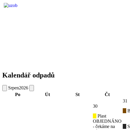
Kalendář odpadů
Srpen
2026
Po
Út
St
Čt
31
30
B
Plast
OBJEDNÁNO
- čekáme na
S