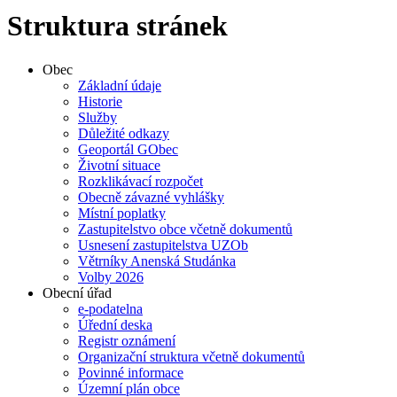
Struktura stránek
Obec
Základní údaje
Historie
Služby
Důležité odkazy
Geoportál GObec
Životní situace
Rozklikávací rozpočet
Obecně závazné vyhlášky
Místní poplatky
Zastupitelstvo obce včetně dokumentů
Usnesení zastupitelstva UZOb
Větrníky Anenská Studánka
Volby 2026
Obecní úřad
e-podatelna
Úřední deska
Registr oznámení
Organizační struktura včetně dokumentů
Povinné informace
Územní plán obce