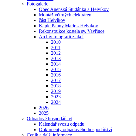
Fotogalerie
Obec Anenská Studánka a Helvíkov
Montáž větrných elektráren
část Helvíkov
Kaple Panny Marie - Helvíkov
Rekonstrukce kostela sv. Vavřince
Archív fotografií z akcí
2010
2011
2012
2013
2014
2015
2016
2017
2018
2019
2023
2024
2026
2025
Odpadové hospodářství
Kalendář svozu odpadu
Dokumenty odpadového hospodářství
Ceník a další informace