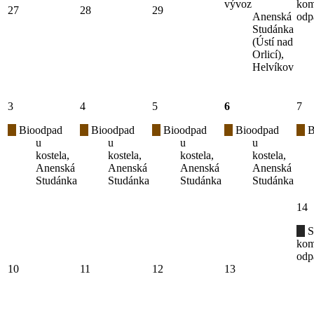
vývoz
kom
27
28
29
Anenská
odp
Studánka
(Ústí nad
Orlicí),
Helvíkov
3
4
5
6
7
Bioodpad
Bioodpad
Bioodpad
Bioodpad
B
u
u
u
u
kostela,
kostela,
kostela,
kostela,
Anenská
Anenská
Anenská
Anenská
Studánka
Studánka
Studánka
Studánka
14
S
kom
odp
10
11
12
13