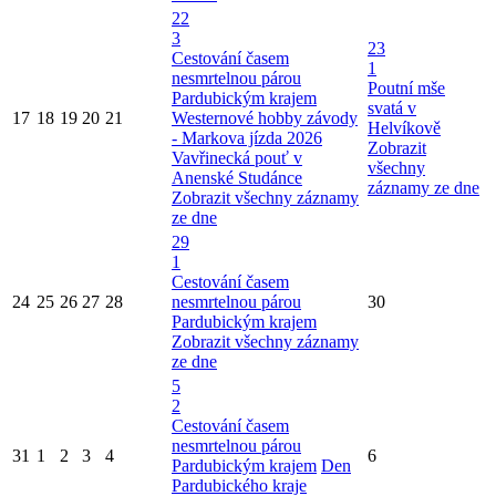
22
3
23
Cestování časem
1
nesmrtelnou párou
Poutní mše
Pardubickým krajem
svatá v
17
18
19
20
21
Westernové hobby závody
Helvíkově
- Markova jízda 2026
Zobrazit
Vavřinecká pouť v
všechny
Anenské Studánce
záznamy ze dne
Zobrazit všechny záznamy
ze dne
29
1
Cestování časem
24
25
26
27
28
nesmrtelnou párou
30
Pardubickým krajem
Zobrazit všechny záznamy
ze dne
5
2
Cestování časem
nesmrtelnou párou
31
1
2
3
4
6
Pardubickým krajem
Den
Pardubického kraje