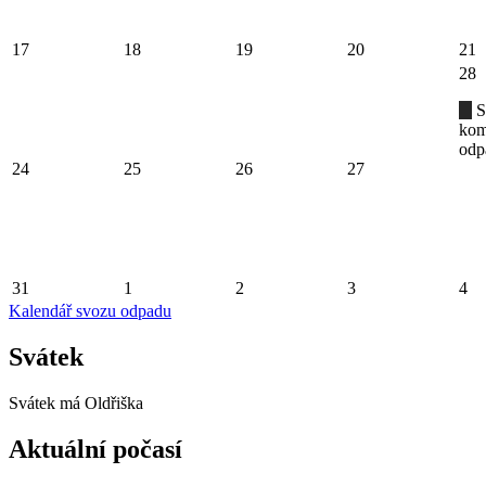
17
18
19
20
21
28
S
kom
odp
24
25
26
27
31
1
2
3
4
Kalendář svozu odpadu
Svátek
Svátek má
Oldřiška
Aktuální počasí