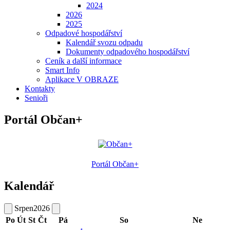
2024
2026
2025
Odpadové hospodářství
Kalendář svozu odpadu
Dokumenty odpadového hospodářství
Ceník a další informace
Smart Info
Aplikace V OBRAZE
Kontakty
Senioři
Portál Občan+
Portál Občan+
Kalendář
Srpen
2026
Po
Út
St
Čt
Pá
So
Ne