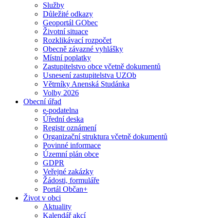
Služby
Důležité odkazy
Geoportál GObec
Životní situace
Rozklikávací rozpočet
Obecně závazné vyhlášky
Místní poplatky
Zastupitelstvo obce včetně dokumentů
Usnesení zastupitelstva UZOb
Větrníky Anenská Studánka
Volby 2026
Obecní úřad
e-podatelna
Úřední deska
Registr oznámení
Organizační struktura včetně dokumentů
Povinné informace
Územní plán obce
GDPR
Veřejné zakázky
Žádosti, formuláře
Portál Občan+
Život v obci
Aktuality
Kalendář akcí