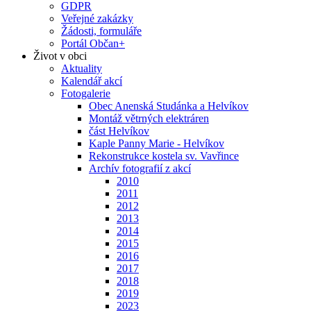
GDPR
Veřejné zakázky
Žádosti, formuláře
Portál Občan+
Život v obci
Aktuality
Kalendář akcí
Fotogalerie
Obec Anenská Studánka a Helvíkov
Montáž větrných elektráren
část Helvíkov
Kaple Panny Marie - Helvíkov
Rekonstrukce kostela sv. Vavřince
Archív fotografií z akcí
2010
2011
2012
2013
2014
2015
2016
2017
2018
2019
2023