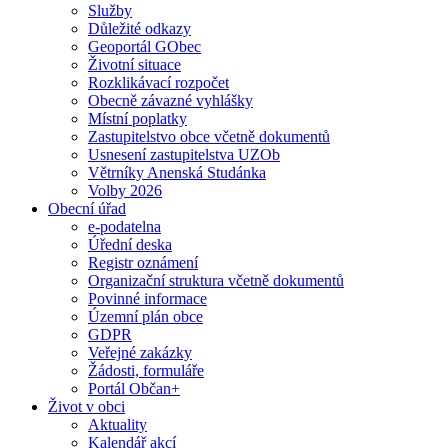
Služby
Důležité odkazy
Geoportál GObec
Životní situace
Rozklikávací rozpočet
Obecně závazné vyhlášky
Místní poplatky
Zastupitelstvo obce včetně dokumentů
Usnesení zastupitelstva UZOb
Větrníky Anenská Studánka
Volby 2026
Obecní úřad
e-podatelna
Úřední deska
Registr oznámení
Organizační struktura včetně dokumentů
Povinné informace
Územní plán obce
GDPR
Veřejné zakázky
Žádosti, formuláře
Portál Občan+
Život v obci
Aktuality
Kalendář akcí