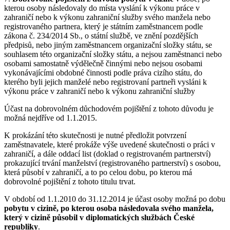
kterou osoby následovaly do místa vyslání k výkonu práce v
zahraničí nebo k výkonu zahraniční služby svého manžela nebo
registrovaného partnera, který je státním zaměstnancem podle
zákona č. 234/2014 Sb., o státní službě, ve znění pozdějších
předpisů, nebo jiným zaměstnancem organizační složky státu, se
souhlasem této organizační složky státu, a nejsou zaměstnanci nebo
osobami samostatně výdělečně činnými nebo nejsou osobami
vykonávajícími obdobné činnosti podle práva cizího státu, do
kterého byli jejich manželé nebo registrovaní partneři vysláni k
výkonu práce v zahraničí nebo k výkonu zahraniční služby
Účast na dobrovolném důchodovém pojištění z tohoto důvodu je
možná nejdříve od 1.1.2015.
K prokázání této skutečnosti je nutné předložit potvrzení
zaměstnavatele, které prokáže výše uvedené skutečnosti o práci v
zahraničí, a dále oddací list (doklad o registrovaném partnerství)
prokazující trvání manželství (registrovaného partnerství) s osobou,
která působí v zahraničí, a to po celou dobu, po kterou má
dobrovolné pojištění z tohoto titulu trvat.
V období od 1.1.2010 do 31.12.2014 je účast osoby možná po dobu
pobytu v cizině, po kterou osoba následovala svého manžela,
který v cizině působil v diplomatických službách České
republiky
.