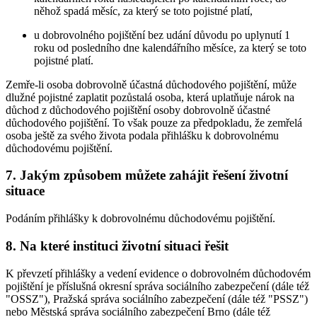
něhož spadá měsíc, za který se toto pojistné platí,
u dobrovolného pojištění bez udání důvodu po uplynutí 1
roku od posledního dne kalendářního měsíce, za který se toto
pojistné platí.
Zemře-li osoba dobrovolně účastná důchodového pojištění, může
dlužné pojistné zaplatit pozůstalá osoba, která uplatňuje nárok na
důchod z důchodového pojištění osoby dobrovolně účastné
důchodového pojištění. To však pouze za předpokladu, že zemřelá
osoba ještě za svého života podala přihlášku k dobrovolnému
důchodovému pojištění.
7. Jakým způsobem můžete zahájit řešení životní
situace
Podáním přihlášky k dobrovolnému důchodovému pojištění.
8. Na které instituci životní situaci řešit
K převzetí přihlášky a vedení evidence o dobrovolném důchodovém
pojištění je příslušná okresní správa sociálního zabezpečení (dále též
"OSSZ"), Pražská správa sociálního zabezpečení (dále též "PSSZ")
nebo Městská správa sociálního zabezpečení Brno (dále též