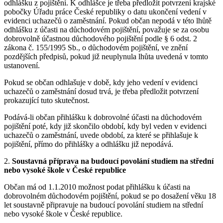
odhlášku z pojištění. K odhlášce je třeba předložit potvrzení krajské
pobočky Úřadu práce České republiky o datu ukončení vedení v
evidenci uchazečů o zaměstnání. Pokud občan nepodá v této lhůtě
odhlášku z účasti na důchodovém pojištění, považuje se za osobu
dobrovolně účastnou důchodového pojištění podle § 6 odst. 2
zákona č. 155/1995 Sb., o důchodovém pojištění, ve znění
pozdějších předpisů, pokud již neuplynula lhůta uvedená v tomto
ustanovení.
Pokud se občan odhlašuje v době, kdy jeho vedení v evidenci
uchazečů o zaměstnání dosud trvá, je třeba předložit potvrzení
prokazující tuto skutečnost.
Podává-li občan přihlášku k dobrovolné účasti na důchodovém
pojištění poté, kdy již skončilo období, kdy byl veden v evidenci
uchazečů o zaměstnání, uvede období, za které se přihlašuje k
pojištění, přímo do přihlášky a odhlášku již nepodává.
2.
Soustavná příprava na budoucí povolání studiem na střední
nebo vysoké škole v České republice
Občan má od 1.1.2010 možnost podat přihlášku k účasti na
dobrovolném důchodovém pojištění, pokud se po dosažení věku 18
let soustavně připravuje na budoucí povolání studiem na střední
nebo vysoké škole v České republice.