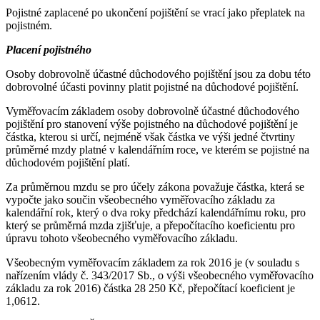
Pojistné zaplacené po ukončení pojištění se vrací jako přeplatek na
pojistném.
Placení pojistného
Osoby dobrovolně účastné důchodového pojištění jsou za dobu této
dobrovolné účasti povinny platit pojistné na důchodové pojištění.
Vyměřovacím základem osoby dobrovolně účastné důchodového
pojištění pro stanovení výše pojistného na důchodové pojištění je
částka, kterou si určí, nejméně však částka ve výši jedné čtvrtiny
průměrné mzdy platné v kalendářním roce, ve kterém se pojistné na
důchodovém pojištění platí.
Za průměrnou mzdu se pro účely zákona považuje částka, která se
vypočte jako součin všeobecného vyměřovacího základu za
kalendářní rok, který o dva roky předchází kalendářnímu roku, pro
který se průměrná mzda zjišťuje, a přepočítacího koeficientu pro
úpravu tohoto všeobecného vyměřovacího základu.
Všeobecným vyměřovacím základem za rok 2016 je (v souladu s
nařízením vlády č. 343/2017 Sb., o výši všeobecného vyměřovacího
základu za rok 2016) částka 28 250 Kč, přepočítací koeficient je
1,0612.