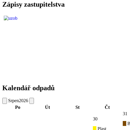
Zápisy zastupitelstva
Kalendář odpadů
Srpen
2026
Po
Út
St
Čt
31
30
B
Plast