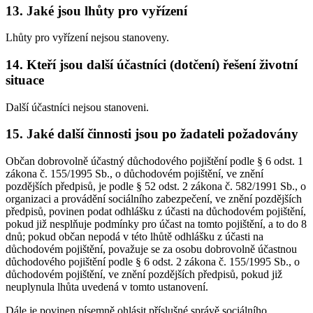
13. Jaké jsou lhůty pro vyřízení
Lhůty pro vyřízení nejsou stanoveny.
14. Kteří jsou další účastníci (dotčení) řešení životní
situace
Další účastníci nejsou stanoveni.
15. Jaké další činnosti jsou po žadateli požadovány
Občan dobrovolně účastný důchodového pojištění podle § 6 odst. 1
zákona č. 155/1995 Sb., o důchodovém pojištění, ve znění
pozdějších předpisů, je podle § 52 odst. 2 zákona č. 582/1991 Sb., o
organizaci a provádění sociálního zabezpečení, ve znění pozdějších
předpisů, povinen podat odhlášku z účasti na důchodovém pojištění,
pokud již nesplňuje podmínky pro účast na tomto pojištění, a to do 8
dnů; pokud občan nepodá v této lhůtě odhlášku z účasti na
důchodovém pojištění, považuje se za osobu dobrovolně účastnou
důchodového pojištění podle § 6 odst. 2 zákona č. 155/1995 Sb., o
důchodovém pojištění, ve znění pozdějších předpisů, pokud již
neuplynula lhůta uvedená v tomto ustanovení.
Dále je povinen písemně ohlásit příslušné správě sociálního