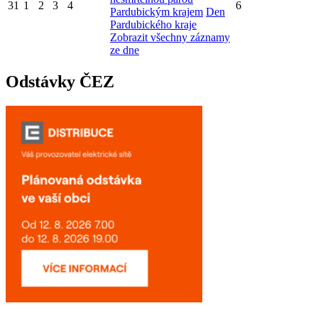
31
1
2
3
4
6
Pardubickým krajem
Den
Pardubického kraje
Zobrazit všechny záznamy
ze dne
Odstávky ČEZ