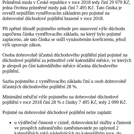
Průměrná mzda v České republice v roce 2018 tedy činí 29 979 Kč,
jedna čtvrtina průměrné mzdy pak činí 7 495 Kč. Tato částka je
rovněž nejnižším vyměřovacím základem pro pojistné na
dobrovolné důchodové pojištění hrazené v roce 2018.
Při zpětné úhradě pojistného nebude pro stanovení výše důchodu
započtena částka vyměřovacího základu, na který bylo pojistné
zaplaceno, ale tato částka se sníží vynásobením koeficientu, jehož
výši upravuje zákon.
Osoba dobrovolně účastná důchodového pojištění platí pojistné na
důchodové pojištění za jednotlivé celé kalendářní měsíce, ve kterých
je alespoň po část kalendářního měsíce účastna důchodového
pojištění.
Sazba pojistného z vyměřovacího základu činí u osob dobrovolně
účastných důchodového pojištění 28 %.
Minimální měsíční výše pojistného na dobrovolné důchodové
pojištění v roce 2018 činí 28 % z částky 7 495 Kč, tedy 2 099 Kč.
Pojistné na dobrovolné důchodové pojištění nelze zaplatit:
u výdělečné činnosti v cizině, dobrovolnické služby a činnosti
ve prospěch zahraničního zaměstnavatele po uplynutí 2
kalendářních roků následujících po kalendářním roce, do