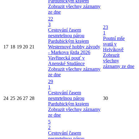
Pardubickým krajem
Zobrazit všechny záznamy
ze dne
22
3
23
Cestování časem
1
nesmrtelnou párou
Poutní mše
Pardubickým krajem
svatá v
17
18
19
20
21
Westernové hobby závody
Helvíkově
- Markova jízda 2026
Zobrazit
Vavřinecká pouť v
všechny
Anenské Studánce
záznamy ze dne
Zobrazit všechny záznamy
ze dne
29
1
Cestování časem
24
25
26
27
28
nesmrtelnou párou
30
Pardubickým krajem
Zobrazit všechny záznamy
ze dne
5
2
Cestování časem
nesmrtelnou párou