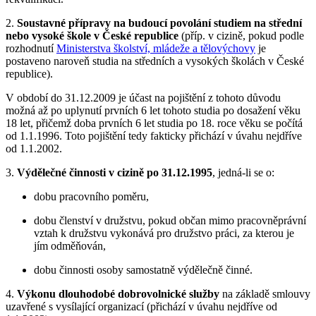
2.
Soustavné přípravy na budoucí povolání studiem na střední
nebo vysoké škole v České republice
(příp. v cizině, pokud podle
rozhodnutí
Ministerstva školství, mládeže a tělovýchovy
je
postaveno naroveň studia na středních a vysokých školách v České
republice).
V období do 31.12.2009 je účast na pojištění z tohoto důvodu
možná až po uplynutí prvních 6 let tohoto studia po dosažení věku
18 let, přičemž doba prvních 6 let studia po 18. roce věku se počítá
od 1.1.1996. Toto pojištění tedy fakticky přichází v úvahu nejdříve
od 1.1.2002.
3.
Výdělečné činnosti v cizině po 31.12.1995
, jedná-li se o:
dobu pracovního poměru,
dobu členství v družstvu, pokud občan mimo pracovněprávní
vztah k družstvu vykonává pro družstvo práci, za kterou je
jím odměňován,
dobu činnosti osoby samostatně výdělečně činné.
4.
Výkonu dlouhodobé dobrovolnické služby
na základě smlouvy
uzavřené s vysílající organizací (přichází v úvahu nejdříve od