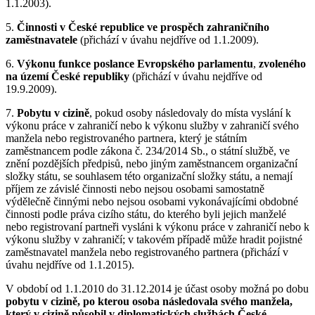
1.1.2003).
5.
Činnosti v České republice ve prospěch zahraničního
zaměstnavatele
(přichází v úvahu nejdříve od 1.1.2009).
6.
Výkonu funkce poslance Evropského parlamentu
,
zvoleného
na území České republiky
(přichází v úvahu nejdříve od
19.9.2009).
7.
Pobytu v cizině
, pokud osoby následovaly do místa vyslání k
výkonu práce v zahraničí nebo k výkonu služby v zahraničí svého
manžela nebo registrovaného partnera, který je státním
zaměstnancem podle zákona č. 234/2014 Sb., o státní službě, ve
znění pozdějších předpisů, nebo jiným zaměstnancem organizační
složky státu, se souhlasem této organizační složky státu, a nemají
příjem ze závislé činnosti nebo nejsou osobami samostatně
výdělečně činnými nebo nejsou osobami vykonávajícími obdobné
činnosti podle práva cizího státu, do kterého byli jejich manželé
nebo registrovaní partneři vysláni k výkonu práce v zahraničí nebo k
výkonu služby v zahraničí; v takovém případě může hradit pojistné
zaměstnavatel manžela nebo registrovaného partnera (přichází v
úvahu nejdříve od 1.1.2015).
V období od 1.1.2010 do 31.12.2014 je účast osoby možná po dobu
pobytu v cizině, po kterou osoba následovala svého manžela,
který v cizině působil v diplomatických službách České