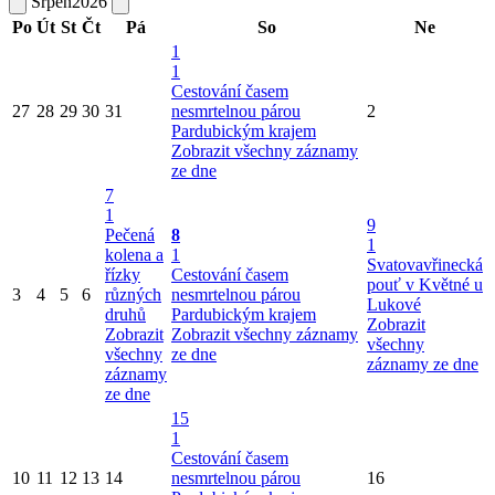
Srpen
2026
Po
Út
St
Čt
Pá
So
Ne
1
1
Cestování časem
27
28
29
30
31
nesmrtelnou párou
2
Pardubickým krajem
Zobrazit všechny záznamy
ze dne
7
1
9
Pečená
8
1
kolena a
1
Svatovavřinecká
řízky
Cestování časem
pouť v Květné u
3
4
5
6
různých
nesmrtelnou párou
Lukové
druhů
Pardubickým krajem
Zobrazit
Zobrazit
Zobrazit všechny záznamy
všechny
všechny
ze dne
záznamy ze dne
záznamy
ze dne
15
1
Cestování časem
10
11
12
13
14
nesmrtelnou párou
16