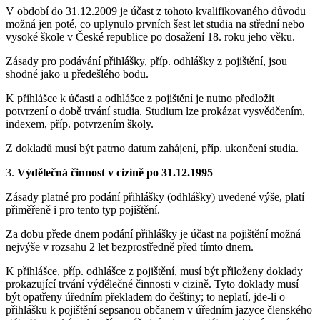
V období do 31.12.2009 je účast z tohoto kvalifikovaného důvodu
možná jen poté, co uplynulo prvních šest let studia na střední nebo
vysoké škole v České republice po dosažení 18. roku jeho věku.
Zásady pro podávání přihlášky, příp. odhlášky z pojištění, jsou
shodné jako u předešlého bodu.
K přihlášce k účasti a odhlášce z pojištění je nutno předložit
potvrzení o době trvání studia. Studium lze prokázat vysvědčením,
indexem, příp. potvrzením školy.
Z dokladů musí být patrno datum zahájení, příp. ukončení studia.
3.
Výdělečná činnost v cizině po 31.12.1995
Zásady platné pro podání přihlášky (odhlášky) uvedené výše, platí
přiměřeně i pro tento typ pojištění.
Za dobu přede dnem podání přihlášky je účast na pojištění možná
nejvýše v rozsahu 2 let bezprostředně před tímto dnem.
K přihlášce, příp. odhlášce z pojištění, musí být přiloženy doklady
prokazující trvání výdělečné činnosti v cizině. Tyto doklady musí
být opatřeny úředním překladem do češtiny; to neplatí, jde-li o
přihlášku k pojištění sepsanou občanem v úředním jazyce členského