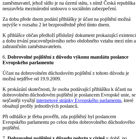
zaměstnavatel, jehož sídlo je na území státu, s nímž Česká republika
neuzavřela mezinárodní smlouvu o sociálním zabezpečení.
Za dobu přede dnem podání přihlášky je účast na pojištění možná
nejvýše v rozsahu 2 let bezprostředně před tímto dnem.
K přihlášce občan předloží příslušný dokument prokazující existenci
a dobu trvání pracovněprávního nebo obdobného vztahu mezi ním a
zahraničním zaměstnavatelem.
6.
Dobrovolné pojištění z důvodu výkonu mandátu poslance
Evropského parlamentu
Účast na dobrovolném důchodovém pojištění z tohoto důvodu je
možná nejdříve od 19.9.2009.
K prokázání skutečnosti, že osoba podávající přihlášku k účasti na
dobrovolném důchodovém pojištění je poslancem Evropské unie, se
nejčastěji využijí
internetové stránky Evropského parlamentu
, které
obsahují profily jednotlivých poslanců.
Při odhlášce je třeba prověřit, zda pojištěný byl poslancem
Evropského parlamentu po celou dobu dobrovolného důchodového
pojištění.
7.
Dobrovolné pojištění z důvodu pobytu v cizině
v době, po