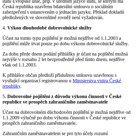
státu Evropské unie, příp. v úředním jazyce státu, se kterým má
Česká republika uzavřenu bilaterální smlouvu o sociálním
zabezpečení s ustanovením o jednacím jazyku. Překlad dokladů
předložených ve slovenštině rovněž není vyžadován.
4.
Výkon dlouhodobé dobrovolnické služby
Účast na tomto typu pojištění je možná nejdříve od 1.1.2003 a
pojištění může trvat pouze po dobu výkonu dobrovolnické služby.
Za dobu přede dnem podání přihlášky je účast na pojištění možná
nejvýše v rozsahu 2 let bezprostředně před tímto dnem, nejdříve
však od 1.1.2003.
K přihlášce občan předloží příslušnou smlouvu uzavřenou s
vysílající organizací registrovanou u
Ministerstva vnitra České
republiky
.
5.
Dobrovolné pojištění z důvodu výkonu činnosti v České
republice ve prospěch zahraničního zaměstnavatele
Účast na dobrovolném důchodovém pojištění je možná nejdříve od
1.1.2009 výlučně po dobu výkonu činnosti v České republice ve
prospěch zahraničního zaměstnavatele.
Zahraničním zaměstnavatelem se pro tyto účely rozumí