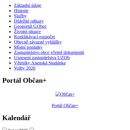
Základní údaje
Historie
Služby
Důležité odkazy
Geoportál GObec
Životní situace
Rozklikávací rozpočet
Obecně závazné vyhlášky
Místní poplatky
Zastupitelstvo obce včetně dokumentů
Usnesení zastupitelstva UZOb
Větrníky Anenská Studánka
Volby 2026
Portál Občan+
Portál Občan+
Kalendář