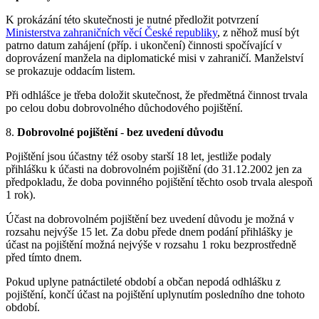
K prokázání této skutečnosti je nutné předložit potvrzení
Ministerstva zahraničních věcí České republiky
, z něhož musí být
patrno datum zahájení (příp. i ukončení) činnosti spočívající v
doprovázení manžela na diplomatické misi v zahraničí. Manželství
se prokazuje oddacím listem.
Při odhlášce je třeba doložit skutečnost, že předmětná činnost trvala
po celou dobu dobrovolného důchodového pojištění.
8.
Dobrovolné pojištění
-
bez uvedení důvodu
Pojištění jsou účastny též osoby starší 18 let, jestliže podaly
přihlášku k účasti na dobrovolném pojištění (do 31.12.2002 jen za
předpokladu, že doba povinného pojištění těchto osob trvala alespoň
1 rok).
Účast na dobrovolném pojištění bez uvedení důvodu je možná v
rozsahu nejvýše 15 let. Za dobu přede dnem podání přihlášky je
účast na pojištění možná nejvýše v rozsahu 1 roku bezprostředně
před tímto dnem.
Pokud uplyne patnáctileté období a občan nepodá odhlášku z
pojištění, končí účast na pojištění uplynutím posledního dne tohoto
období.