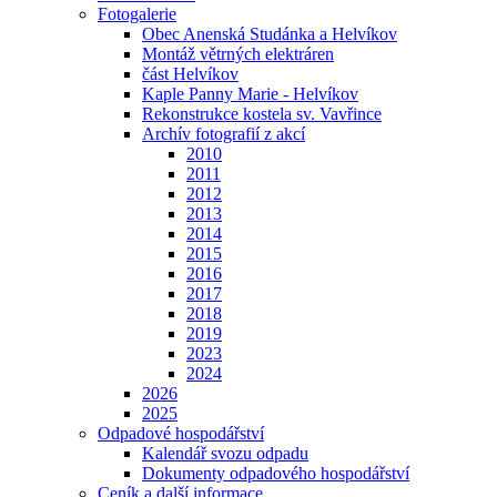
Fotogalerie
Obec Anenská Studánka a Helvíkov
Montáž větrných elektráren
část Helvíkov
Kaple Panny Marie - Helvíkov
Rekonstrukce kostela sv. Vavřince
Archív fotografií z akcí
2010
2011
2012
2013
2014
2015
2016
2017
2018
2019
2023
2024
2026
2025
Odpadové hospodářství
Kalendář svozu odpadu
Dokumenty odpadového hospodářství
Ceník a další informace