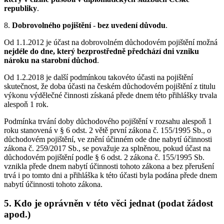
republiky
.
8.
Dobrovolného pojištění
-
bez uvedení důvodu
.
Od 1.1.2012 je účast na dobrovolném důchodovém pojištění možná
nejdéle do dne, který bezprostředně předchází dni vzniku
nároku na starobní důchod
.
Od 1.2.2018 je další podmínkou takovéto účasti na pojištění
skutečnost, že doba účasti na českém důchodovém pojištění z titulu
výkonu výdělečné činnosti získaná přede dnem této přihlášky trvala
alespoň 1 rok.
Podmínka trvání doby důchodového pojištění v rozsahu alespoň 1
roku stanovená v § 6 odst. 2 větě první zákona č. 155/1995 Sb., o
důchodovém pojištění, ve znění účinném ode dne nabytí účinnosti
zákona č. 259/2017 Sb., se považuje za splněnou, pokud účast na
důchodovém pojištění podle § 6 odst. 2 zákona č. 155/1995 Sb.
vznikla přede dnem nabytí účinnosti tohoto zákona a bez přerušení
trvá i po tomto dni a přihláška k této účasti byla podána přede dnem
nabytí účinnosti tohoto zákona.
5. Kdo je oprávněn v této věci jednat (podat žádost
apod.)