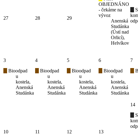
OBJEDNÁNO
- čekáme na
S
vývoz
kom
27
28
29
Anenská
odp
Studánka
(Ústí nad
Orlicí),
Helvíkov
3
4
5
6
7
Bioodpad
Bioodpad
Bioodpad
Bioodpad
B
u
u
u
u
kostela,
kostela,
kostela,
kostela,
Anenská
Anenská
Anenská
Anenská
Studánka
Studánka
Studánka
Studánka
14
S
kom
odp
10
11
12
13