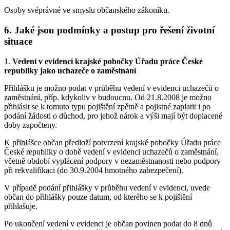
Osoby svéprávné ve smyslu občanského zákoníku.
6. Jaké jsou podmínky a postup pro řešení životní
situace
1.
Vedení v evidenci krajské pobočky Úřadu práce České
republiky jako uchazeče o zaměstnání
Přihlášku je možno podat v průběhu vedení v evidenci uchazečů o
zaměstnání, příp. kdykoliv v budoucnu. Od 21.8.2008 je možno
přihlásit se k tomuto typu pojištění zpětně a pojistné zaplatit i po
podání žádosti o důchod, pro jehož nárok a výši mají být doplacené
doby započteny.
K přihlášce občan předloží potvrzení krajské pobočky Úřadu práce
České republiky o době vedení v evidenci uchazečů o zaměstnání,
včetně období vyplácení podpory v nezaměstnanosti nebo podpory
při rekvalifikaci (do 30.9.2004 hmotného zabezpečení).
V případě podání přihlášky v průběhu vedení v evidenci, uvede
občan do přihlášky pouze datum, od kterého se k pojištění
přihlašuje.
Po ukončení vedení v evidenci je občan povinen podat do 8 dnů