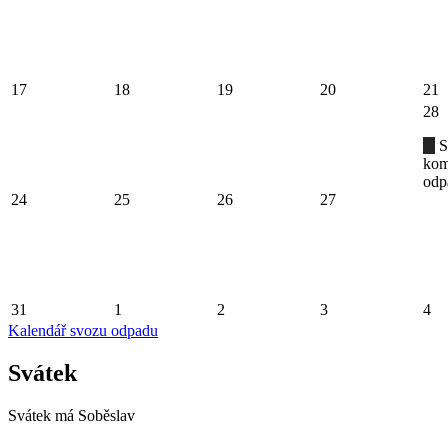
17
18
19
20
21
28
S
kom
odp
24
25
26
27
31
1
2
3
4
Kalendář svozu odpadu
Svátek
Svátek má
Soběslav