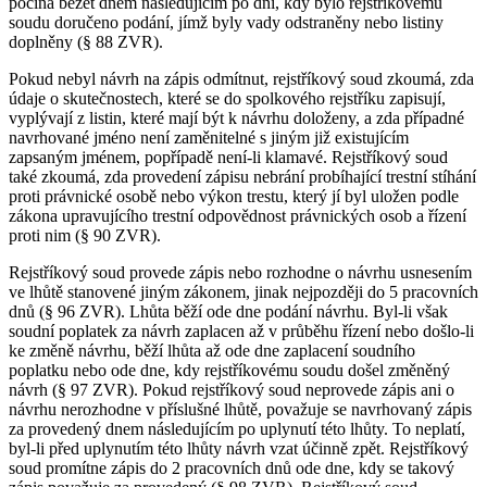
počíná běžet dnem následujícím po dni, kdy bylo rejstříkovému
soudu doručeno podání, jímž byly vady odstraněny nebo listiny
doplněny (§ 88 ZVR).
Pokud nebyl návrh na zápis odmítnut, rejstříkový soud zkoumá, zda
údaje o skutečnostech, které se do spolkového rejstříku zapisují,
vyplývají z listin, které mají být k návrhu doloženy, a zda případné
navrhované jméno není zaměnitelné s jiným již existujícím
zapsaným jménem, popřípadě není-li klamavé. Rejstříkový soud
také zkoumá, zda provedení zápisu nebrání probíhající trestní stíhání
proti právnické osobě nebo výkon trestu, který jí byl uložen podle
zákona upravujícího trestní odpovědnost právnických osob a řízení
proti nim (§ 90 ZVR).
Rejstříkový soud provede zápis nebo rozhodne o návrhu usnesením
ve lhůtě stanovené jiným zákonem, jinak nejpozději do 5 pracovních
dnů (§ 96 ZVR). Lhůta běží ode dne podání návrhu. Byl-li však
soudní poplatek za návrh zaplacen až v průběhu řízení nebo došlo-li
ke změně návrhu, běží lhůta až ode dne zaplacení soudního
poplatku nebo ode dne, kdy rejstříkovému soudu došel změněný
návrh (§ 97 ZVR). Pokud rejstříkový soud neprovede zápis ani o
návrhu nerozhodne v příslušné lhůtě, považuje se navrhovaný zápis
za provedený dnem následujícím po uplynutí této lhůty. To neplatí,
byl-li před uplynutím této lhůty návrh vzat účinně zpět. Rejstříkový
soud promítne zápis do 2 pracovních dnů ode dne, kdy se takový