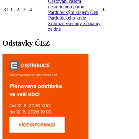
Cestování časem
nesmrtelnou párou
31
1
2
3
4
6
Pardubickým krajem
Den
Pardubického kraje
Zobrazit všechny záznamy
ze dne
Odstávky ČEZ