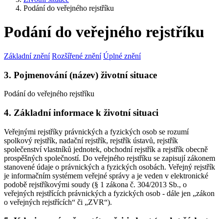
Podání do veřejného rejstříku
Podání do veřejného rejstříku
Základní znění
Rozšířené znění
Úplné znění
3. Pojmenování (název) životní situace
Podání do veřejného rejstříku
4. Základní informace k životní situaci
Veřejnými rejstříky právnických a fyzických osob se rozumí
spolkový rejstřík, nadační rejstřík, rejstřík ústavů, rejstřík
společenství vlastníků jednotek, obchodní rejstřík a rejstřík obecně
prospěšných společností. Do veřejného rejstříku se zapisují zákonem
stanovené údaje o právnických a fyzických osobách. Veřejný rejstřík
je informačním systémem veřejné správy a je veden v elektronické
podobě rejstříkovými soudy (§ 1 zákona č. 304/2013 Sb., o
veřejných rejstřících právnických a fyzických osob - dále jen „zákon
o veřejných rejstřících“ či „ZVR“).