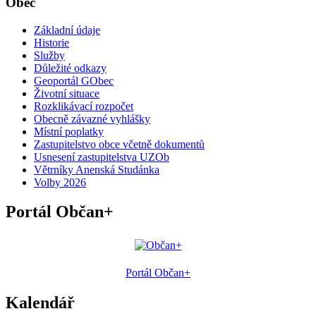
Obec
Základní údaje
Historie
Služby
Důležité odkazy
Geoportál GObec
Životní situace
Rozklikávací rozpočet
Obecně závazné vyhlášky
Místní poplatky
Zastupitelstvo obce včetně dokumentů
Usnesení zastupitelstva UZOb
Větrníky Anenská Studánka
Volby 2026
Portál Občan+
Portál Občan+
Kalendář