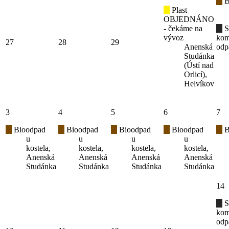
B
Plast
OBJEDNÁNO
- čekáme na
S
vývoz
kom
27
28
29
Anenská
odp
Studánka
(Ústí nad
Orlicí),
Helvíkov
3
4
5
6
7
Bioodpad
Bioodpad
Bioodpad
Bioodpad
B
u
u
u
u
kostela,
kostela,
kostela,
kostela,
Anenská
Anenská
Anenská
Anenská
Studánka
Studánka
Studánka
Studánka
14
S
kom
odp