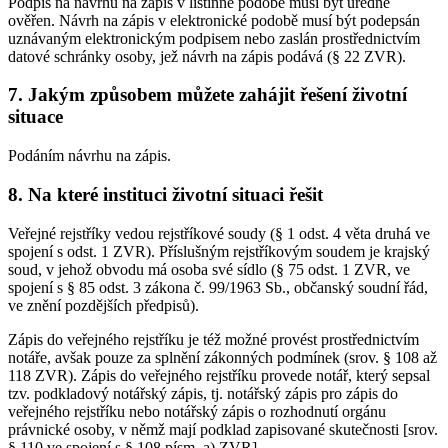
Podpis na návrhu na zápis v listinné podobě musí být úředně
ověřen. Návrh na zápis v elektronické podobě musí být podepsán
uznávaným elektronickým podpisem nebo zaslán prostřednictvím
datové schránky osoby, jež návrh na zápis podává (§ 22 ZVR).
7. Jakým způsobem můžete zahájit řešení životní
situace
Podáním návrhu na zápis.
8. Na které instituci životní situaci řešit
Veřejné rejstříky vedou rejstříkové soudy (§ 1 odst. 4 věta druhá ve
spojení s odst. 1 ZVR). Příslušným rejstříkovým soudem je krajský
soud, v jehož obvodu má osoba své sídlo (§ 75 odst. 1 ZVR, ve
spojení s § 85 odst. 3 zákona č. 99/1963 Sb., občanský soudní řád,
ve znění pozdějších předpisů).
Zápis do veřejného rejstříku je též možné provést prostřednictvím
notáře, avšak pouze za splnění zákonných podmínek (srov. § 108 až
118 ZVR). Zápis do veřejného rejstříku provede notář, který sepsal
tzv. podkladový notářský zápis, tj. notářský zápis pro zápis do
veřejného rejstříku nebo notářský zápis o rozhodnutí orgánu
právnické osoby, v němž mají podklad zapisované skutečnosti [srov.
§ 110 ve spojení s § 108 písm. a) ZVR].