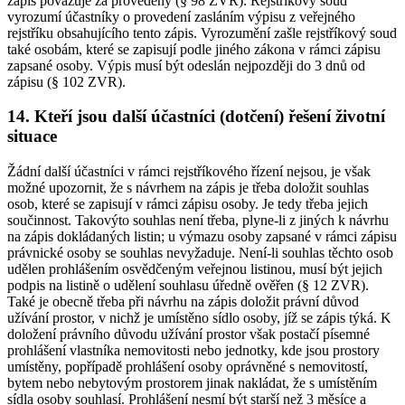
zápis považuje za provedený (§ 98 ZVR). Rejstříkový soud
vyrozumí účastníky o provedení zasláním výpisu z veřejného
rejstříku obsahujícího tento zápis. Vyrozumění zašle rejstříkový soud
také osobám, které se zapisují podle jiného zákona v rámci zápisu
zapsané osoby. Výpis musí být odeslán nejpozději do 3 dnů od
zápisu (§ 102 ZVR).
14. Kteří jsou další účastníci (dotčení) řešení životní
situace
Žádní další účastníci v rámci rejstříkového řízení nejsou, je však
možné upozornit, že s návrhem na zápis je třeba doložit souhlas
osob, které se zapisují v rámci zápisu osoby. Je tedy třeba jejich
součinnost. Takovýto souhlas není třeba, plyne-li z jiných k návrhu
na zápis dokládaných listin; u výmazu osoby zapsané v rámci zápisu
právnické osoby se souhlas nevyžaduje. Není-li souhlas těchto osob
udělen prohlášením osvědčeným veřejnou listinou, musí být jejich
podpis na listině o udělení souhlasu úředně ověřen (§ 12 ZVR).
Také je obecně třeba při návrhu na zápis doložit právní důvod
užívání prostor, v nichž je umístěno sídlo osoby, jíž se zápis týká. K
doložení právního důvodu užívání prostor však postačí písemné
prohlášení vlastníka nemovitosti nebo jednotky, kde jsou prostory
umístěny, popřípadě prohlášení osoby oprávněné s nemovitostí,
bytem nebo nebytovým prostorem jinak nakládat, že s umístěním
sídla osoby souhlasí. Prohlášení nesmí být starší než 3 měsíce a