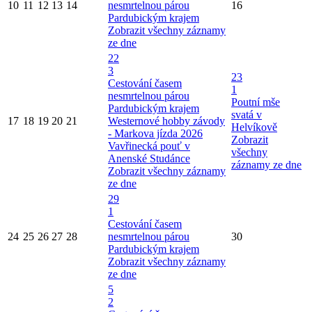
10
11
12
13
14
nesmrtelnou párou
16
Pardubickým krajem
Zobrazit všechny záznamy
ze dne
22
3
23
Cestování časem
1
nesmrtelnou párou
Poutní mše
Pardubickým krajem
svatá v
17
18
19
20
21
Westernové hobby závody
Helvíkově
- Markova jízda 2026
Zobrazit
Vavřinecká pouť v
všechny
Anenské Studánce
záznamy ze dne
Zobrazit všechny záznamy
ze dne
29
1
Cestování časem
24
25
26
27
28
nesmrtelnou párou
30
Pardubickým krajem
Zobrazit všechny záznamy
ze dne
5
2