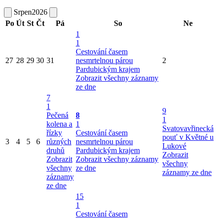
Srpen
2026
Po
Út
St
Čt
Pá
So
Ne
1
1
Cestování časem
27
28
29
30
31
nesmrtelnou párou
2
Pardubickým krajem
Zobrazit všechny záznamy
ze dne
7
1
9
Pečená
8
1
kolena a
1
Svatovavřinecká
řízky
Cestování časem
pouť v Květné u
3
4
5
6
různých
nesmrtelnou párou
Lukové
druhů
Pardubickým krajem
Zobrazit
Zobrazit
Zobrazit všechny záznamy
všechny
všechny
ze dne
záznamy ze dne
záznamy
ze dne
15
1
Cestování časem