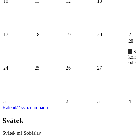
10
11
12
13
17
18
19
20
21
28
S
kom
odp
24
25
26
27
31
1
2
3
4
Kalendář svozu odpadu
Svátek
Svátek má
Soběslav