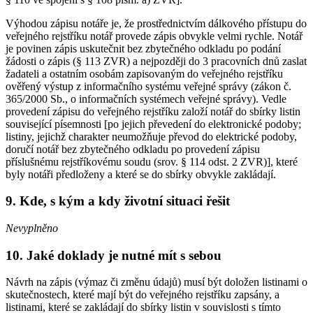
Výhodou zápisu notáře je, že prostřednictvím dálkového přístupu do
veřejného rejstříku notář provede zápis obvykle velmi rychle. Notář
je povinen zápis uskutečnit bez zbytečného odkladu po podání
žádosti o zápis (§ 113 ZVR) a nejpozději do 3 pracovních dnů zaslat
žadateli a ostatním osobám zapisovaným do veřejného rejstříku
ověřený výstup z informačního systému veřejné správy (zákon č.
365/2000 Sb., o informačních systémech veřejné správy). Vedle
provedení zápisu do veřejného rejstříku založí notář do sbírky listin
související písemnosti [po jejich převedení do elektronické podoby;
listiny, jejichž charakter neumožňuje převod do elektrické podoby,
doručí notář bez zbytečného odkladu po provedení zápisu
příslušnému rejstříkovému soudu (srov. § 114 odst. 2 ZVR)], které
byly notáři předloženy a které se do sbírky obvykle zakládají.
9. Kde, s kým a kdy životní situaci řešit
Nevyplněno
10. Jaké doklady je nutné mít s sebou
Návrh na zápis (výmaz či změnu údajů) musí být doložen listinami o
skutečnostech, které mají být do veřejného rejstříku zapsány, a
listinami, které se zakládají do sbírky listin v souvislosti s tímto