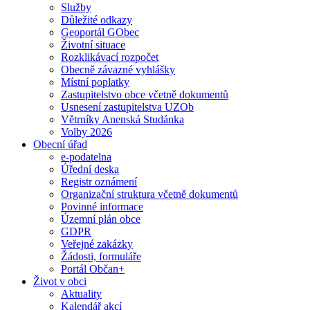
Služby
Důležité odkazy
Geoportál GObec
Životní situace
Rozklikávací rozpočet
Obecně závazné vyhlášky
Místní poplatky
Zastupitelstvo obce včetně dokumentů
Usnesení zastupitelstva UZOb
Větrníky Anenská Studánka
Volby 2026
Obecní úřad
e-podatelna
Úřední deska
Registr oznámení
Organizační struktura včetně dokumentů
Povinné informace
Územní plán obce
GDPR
Veřejné zakázky
Žádosti, formuláře
Portál Občan+
Život v obci
Aktuality
Kalendář akcí