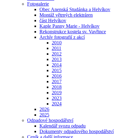
Fotogalerie
Obec Anenská Studánka a Helvíkov
Montáž větrných elektráren
část Helvíkov
Kaple Panny Marie - Helvíkov
Rekonstrukce kostela sv. Vavřince
Archív fotografií z akcí
2010
2011
2012
2013
2014
2015
2016
2017
2018
2019
2023
2024
2026
2025
Odpadové hospodářství
Kalendář svozu odpadu
Dokumenty odpadového hospodářství
Ceník a další informace