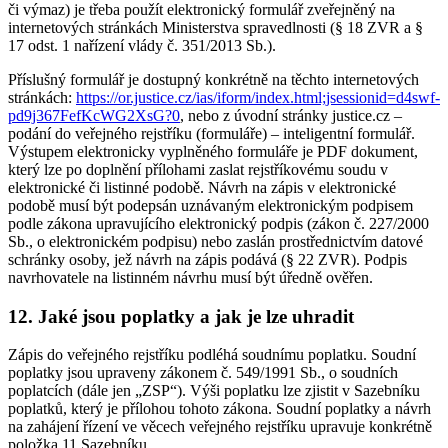
či výmaz) je třeba použít elektronický formulář zveřejněný na
internetových stránkách Ministerstva spravedlnosti (§ 18 ZVR a §
17 odst. 1 nařízení vlády č. 351/2013 Sb.).
Příslušný formulář je dostupný konkrétně na těchto internetových
stránkách:
https://or.justice.cz/ias/iform/index.html;jsessionid=d4swf-
pd9j367FefKcWG2XsG?0
, nebo z úvodní stránky justice.cz –
podání do veřejného rejstříku (formuláře) – inteligentní formulář.
Výstupem elektronicky vyplněného formuláře je PDF dokument,
který lze po doplnění přílohami zaslat rejstříkovému soudu v
elektronické či listinné podobě. Návrh na zápis v elektronické
podobě musí být podepsán uznávaným elektronickým podpisem
podle zákona upravujícího elektronický podpis (zákon č. 227/2000
Sb., o elektronickém podpisu) nebo zaslán prostřednictvím datové
schránky osoby, jež návrh na zápis podává (§ 22 ZVR). Podpis
navrhovatele na listinném návrhu musí být úředně ověřen.
12. Jaké jsou poplatky a jak je lze uhradit
Zápis do veřejného rejstříku podléhá soudnímu poplatku. Soudní
poplatky jsou upraveny zákonem č. 549/1991 Sb., o soudních
poplatcích (dále jen „ZSP“). Výši poplatku lze zjistit v Sazebníku
poplatků, který je přílohou tohoto zákona. Soudní poplatky a návrh
na zahájení řízení ve věcech veřejného rejstříku upravuje konkrétně
položka 11 Sazebníku.