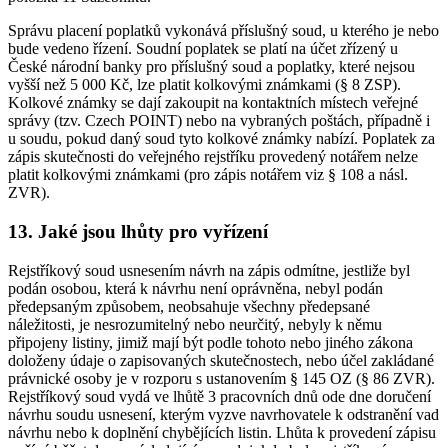
Správu placení poplatků vykonává příslušný soud, u kterého je nebo
bude vedeno řízení. Soudní poplatek se platí na účet zřízený u
České národní banky pro příslušný soud a poplatky, které nejsou
vyšší než 5 000 Kč, lze platit kolkovými známkami (§ 8 ZSP).
Kolkové známky se dají zakoupit na kontaktních místech veřejné
správy (tzv. Czech POINT) nebo na vybraných poštách, případně i
u soudu, pokud daný soud tyto kolkové známky nabízí. Poplatek za
zápis skutečnosti do veřejného rejstříku provedený notářem nelze
platit kolkovými známkami (pro zápis notářem viz § 108 a násl.
ZVR).
13. Jaké jsou lhůty pro vyřízení
Rejstříkový soud usnesením návrh na zápis odmítne, jestliže byl
podán osobou, která k návrhu není oprávněna, nebyl podán
předepsaným způsobem, neobsahuje všechny předepsané
náležitosti, je nesrozumitelný nebo neurčitý, nebyly k němu
připojeny listiny, jimiž mají být podle tohoto nebo jiného zákona
doloženy údaje o zapisovaných skutečnostech, nebo účel zakládané
právnické osoby je v rozporu s ustanovením § 145 OZ (§ 86 ZVR).
Rejstříkový soud vydá ve lhůtě 3 pracovních dnů ode dne doručení
návrhu soudu usnesení, kterým vyzve navrhovatele k odstranění vad
návrhu nebo k doplnění chybějících listin. Lhůta k provedení zápisu