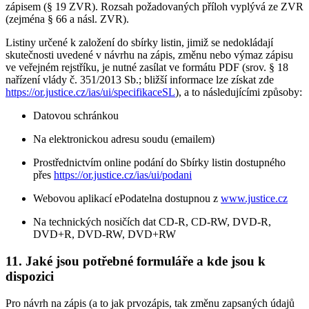
zápisem (§ 19 ZVR). Rozsah požadovaných příloh vyplývá ze ZVR
(zejména § 66 a násl. ZVR).
Listiny určené k založení do sbírky listin, jimiž se nedokládají
skutečnosti uvedené v návrhu na zápis, změnu nebo výmaz zápisu
ve veřejném rejstříku, je nutné zasílat ve formátu PDF (srov. § 18
nařízení vlády č. 351/2013 Sb.; bližší informace lze získat zde
https://or.justice.cz/ias/ui/specifikaceSL
), a to následujícími způsoby:
Datovou schránkou
Na elektronickou adresu soudu (emailem)
Prostřednictvím online podání do Sbírky listin dostupného
přes
https://or.justice.cz/ias/ui/podani
Webovou aplikací ePodatelna dostupnou z
www.justice.cz
Na technických nosičích dat CD-R, CD-RW, DVD-R,
DVD+R, DVD-RW, DVD+RW
11. Jaké jsou potřebné formuláře a kde jsou k
dispozici
Pro návrh na zápis (a to jak prvozápis, tak změnu zapsaných údajů