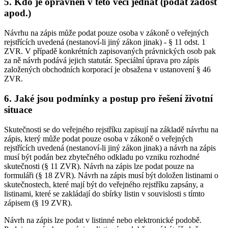
5. Kdo je oprávněn v této věci jednat (podat žádost
apod.)
Návrhu na zápis může podat pouze osoba v zákoně o veřejných
rejstřících uvedená (nestanoví-li jiný zákon jinak) - § 11 odst. 1
ZVR. V případě konkrétních zapisovaných právnických osob pak
za ně návrh podává jejich statutár. Speciální úprava pro zápis
založených obchodních korporací je obsažena v ustanovení § 46
ZVR.
6. Jaké jsou podmínky a postup pro řešení životní
situace
Skutečnosti se do veřejného rejstříku zapisují na základě návrhu na
zápis, který může podat pouze osoba v zákoně o veřejných
rejstřících uvedená (nestanoví-li jiný zákon jinak) a návrh na zápis
musí být podán bez zbytečného odkladu po vzniku rozhodné
skutečnosti (§ 11 ZVR). Návrh na zápis lze podat pouze na
formuláři (§ 18 ZVR). Návrh na zápis musí být doložen listinami o
skutečnostech, které mají být do veřejného rejstříku zapsány, a
listinami, které se zakládají do sbírky listin v souvislosti s tímto
zápisem (§ 19 ZVR).
Návrh na zápis lze podat v listinné nebo elektronické podobě.