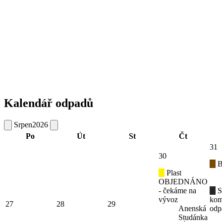
Kalendář odpadů
Srpen
2026
Po
Út
St
Čt
31
30
B
Plast
OBJEDNÁNO
- čekáme na
S
vývoz
kom
27
28
29
Anenská
odp
Studánka