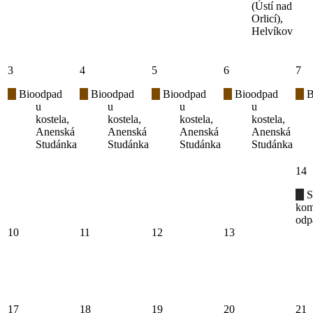
(Ústí nad
Orlicí),
Helvíkov
3
4
5
6
7
Bioodpad
Bioodpad
Bioodpad
Bioodpad
B
u
u
u
u
kostela,
kostela,
kostela,
kostela,
Anenská
Anenská
Anenská
Anenská
Studánka
Studánka
Studánka
Studánka
14
S
kom
odp
10
11
12
13
17
18
19
20
21