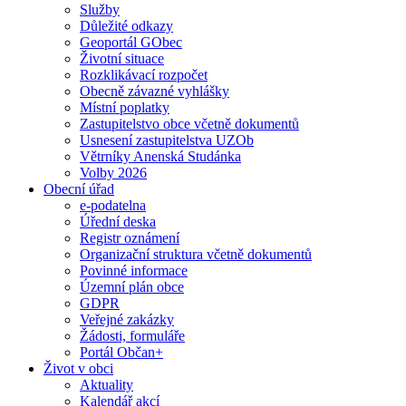
Služby
Důležité odkazy
Geoportál GObec
Životní situace
Rozklikávací rozpočet
Obecně závazné vyhlášky
Místní poplatky
Zastupitelstvo obce včetně dokumentů
Usnesení zastupitelstva UZOb
Větrníky Anenská Studánka
Volby 2026
Obecní úřad
e-podatelna
Úřední deska
Registr oznámení
Organizační struktura včetně dokumentů
Povinné informace
Územní plán obce
GDPR
Veřejné zakázky
Žádosti, formuláře
Portál Občan+
Život v obci
Aktuality
Kalendář akcí