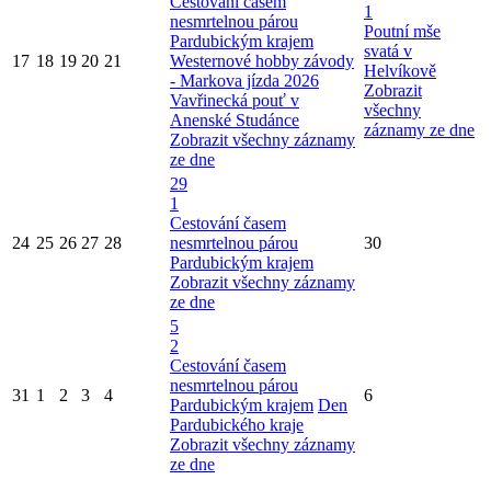
Cestování časem
1
nesmrtelnou párou
Poutní mše
Pardubickým krajem
svatá v
17
18
19
20
21
Westernové hobby závody
Helvíkově
- Markova jízda 2026
Zobrazit
Vavřinecká pouť v
všechny
Anenské Studánce
záznamy ze dne
Zobrazit všechny záznamy
ze dne
29
1
Cestování časem
24
25
26
27
28
nesmrtelnou párou
30
Pardubickým krajem
Zobrazit všechny záznamy
ze dne
5
2
Cestování časem
nesmrtelnou párou
31
1
2
3
4
6
Pardubickým krajem
Den
Pardubického kraje
Zobrazit všechny záznamy
ze dne