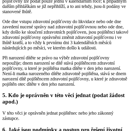
pojišťovny lze podat pouze jednu v kalendářním roce; k případným
dalším přihláškám se již nepřihlíží, a to ani tehdy, jsou-li podány ve
stanovené lhůtě.
Ode dne vstupu zdravotní pojišťovny do likvidace nebo ode dne
zavedení nucené správy nad zdravotní pojišťovnou nebo ode dne,
kdy došlo ke sloučení zdravotních pojišťoven, jsou pojištěnci takové
zdravotní pojišťovny oprávněni změnit zdravotní pojišťovnu i ve
lhůtě kratší, a to vždy k prvnímu dni 3 kalendářních měsíců
následujících po měsíci, ve kterém došlo k události.
Při narození dítěte se právo na výběr zdravotní pojišťovny
nepoužije; dnem narození se dítě stává pojištěncem zdravotní
pojišťovny, u které je pojištěna matka dítěte v den jeho narození.
Není-li matka narozeného dítěte zdravotně pojištěna, stává se dnem
narození dítě pojištěncem zdravotní pojišťovny, u které je zdravotně
pojištěn otec dítěte v den jeho narození.
5. Kdo je oprávněn v této věci jednat (podat žádost
apod.)
V této věci je oprávněn jednat pojištěnec nebo jeho zákonný
zástupce.
6. Jaké jsou podmínky a postup pro řešení životní