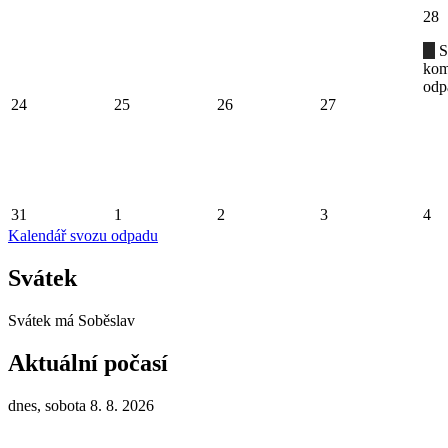
28
S
kom
odp
24
25
26
27
31
1
2
3
4
Kalendář svozu odpadu
Svátek
Svátek má
Soběslav
Aktuální počasí
dnes, sobota 8. 8. 2026