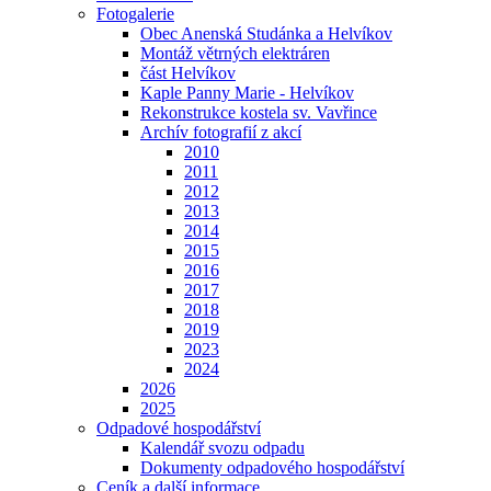
Fotogalerie
Obec Anenská Studánka a Helvíkov
Montáž větrných elektráren
část Helvíkov
Kaple Panny Marie - Helvíkov
Rekonstrukce kostela sv. Vavřince
Archív fotografií z akcí
2010
2011
2012
2013
2014
2015
2016
2017
2018
2019
2023
2024
2026
2025
Odpadové hospodářství
Kalendář svozu odpadu
Dokumenty odpadového hospodářství
Ceník a další informace