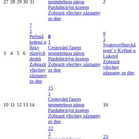
27
28
29
30
31
nesmrtelnou párou
2
Pardubickým krajem
Zobrazit všechny záznamy
ze dne
7
1
9
Pečená
8
1
kolena a
1
Svatovavřinecká
řízky
Cestování časem
pouť v Květné u
3
4
5
6
různých
nesmrtelnou párou
Lukové
druhů
Pardubickým krajem
Zobrazit
Zobrazit
Zobrazit všechny záznamy
všechny
všechny
ze dne
záznamy ze dne
záznamy
ze dne
15
1
Cestování časem
10
11
12
13
14
nesmrtelnou párou
16
Pardubickým krajem
Zobrazit všechny záznamy
ze dne
22
3
23