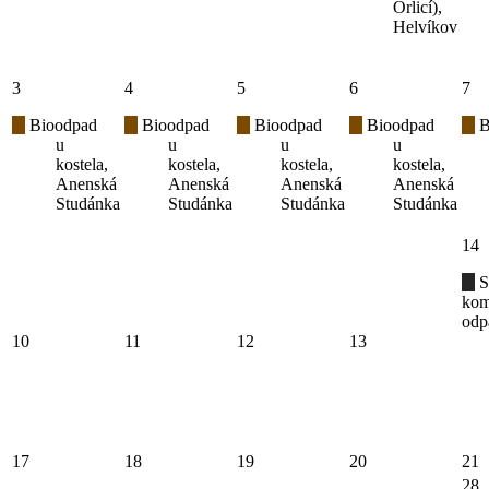
Orlicí),
Helvíkov
3
4
5
6
7
Bioodpad
Bioodpad
Bioodpad
Bioodpad
B
u
u
u
u
kostela,
kostela,
kostela,
kostela,
Anenská
Anenská
Anenská
Anenská
Studánka
Studánka
Studánka
Studánka
14
S
kom
odp
10
11
12
13
17
18
19
20
21
28