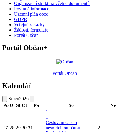
Organizační struktura včetně dokumentů
Povinné informace
Územní plán obce
GDPR
Veřejné zakázky
Žádosti, formuláře
Portál Občan+
Portál Občan+
Portál Občan+
Kalendář
Srpen
2026
Po
Út
St
Čt
Pá
So
Ne
1
1
Cestování časem
27
28
29
30
31
nesmrtelnou párou
2