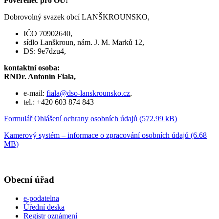
Pověřenec pro OÚ:
Dobrovolný svazek obcí LANŠKROUNSKO,
IČO 70902640,
sídlo Lanškroun, nám. J. M. Marků 12,
DS: 9e7dzu4,
kontaktní osoba:
RNDr. Antonín Fiala,
e-mail:
fiala@dso-lanskrounsko.cz
,
tel.: +420 603 874 843
Formulář Ohlášení ochrany osobních údajů (572.99 kB)
Kamerový systém – informace o zpracování osobních údajů (6.68
MB)
Obecní úřad
e-podatelna
Úřední deska
Registr oznámení