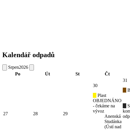
Kalendář odpadů
Srpen
2026
Po
Út
St
Čt
31
30
B
Plast
OBJEDNÁNO
- čekáme na
S
vývoz
kom
27
28
29
Anenská
odp
Studánka
(Ústí nad