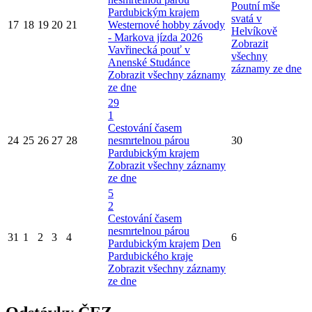
Poutní mše
Pardubickým krajem
svatá v
17
18
19
20
21
Westernové hobby závody
Helvíkově
- Markova jízda 2026
Zobrazit
Vavřinecká pouť v
všechny
Anenské Studánce
záznamy ze dne
Zobrazit všechny záznamy
ze dne
29
1
Cestování časem
24
25
26
27
28
nesmrtelnou párou
30
Pardubickým krajem
Zobrazit všechny záznamy
ze dne
5
2
Cestování časem
nesmrtelnou párou
31
1
2
3
4
6
Pardubickým krajem
Den
Pardubického kraje
Zobrazit všechny záznamy
ze dne