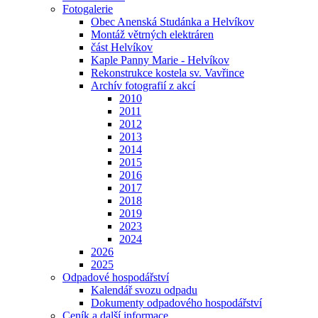
Fotogalerie
Obec Anenská Studánka a Helvíkov
Montáž větrných elektráren
část Helvíkov
Kaple Panny Marie - Helvíkov
Rekonstrukce kostela sv. Vavřince
Archív fotografií z akcí
2010
2011
2012
2013
2014
2015
2016
2017
2018
2019
2023
2024
2026
2025
Odpadové hospodářství
Kalendář svozu odpadu
Dokumenty odpadového hospodářství
Ceník a další informace