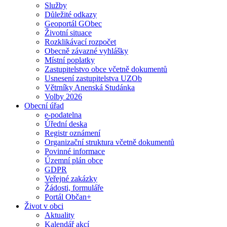
Služby
Důležité odkazy
Geoportál GObec
Životní situace
Rozklikávací rozpočet
Obecně závazné vyhlášky
Místní poplatky
Zastupitelstvo obce včetně dokumentů
Usnesení zastupitelstva UZOb
Větrníky Anenská Studánka
Volby 2026
Obecní úřad
e-podatelna
Úřední deska
Registr oznámení
Organizační struktura včetně dokumentů
Povinné informace
Územní plán obce
GDPR
Veřejné zakázky
Žádosti, formuláře
Portál Občan+
Život v obci
Aktuality
Kalendář akcí