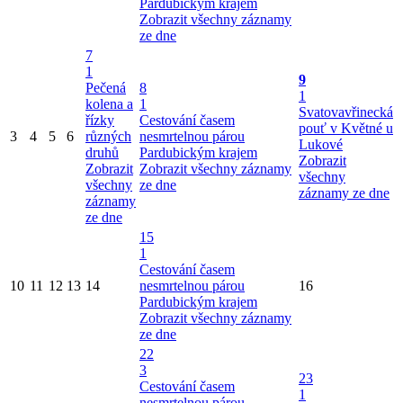
Pardubickým krajem
Zobrazit všechny záznamy
ze dne
7
1
9
Pečená
8
1
kolena a
1
Svatovavřinecká
řízky
Cestování časem
pouť v Květné u
3
4
5
6
různých
nesmrtelnou párou
Lukové
druhů
Pardubickým krajem
Zobrazit
Zobrazit
Zobrazit všechny záznamy
všechny
všechny
ze dne
záznamy ze dne
záznamy
ze dne
15
1
Cestování časem
10
11
12
13
14
nesmrtelnou párou
16
Pardubickým krajem
Zobrazit všechny záznamy
ze dne
22
3
23
Cestování časem
1
nesmrtelnou párou