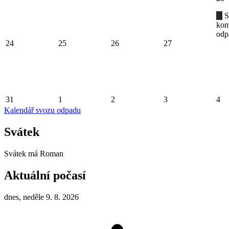
S
kom
odp
24
25
26
27
31
1
2
3
4
Kalendář svozu odpadu
Svátek
Svátek má
Roman
Aktuální počasí
dnes, neděle 9. 8. 2026