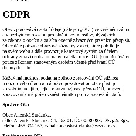
GDPR
Obec zpracovává osobní údaje (dále jen „OÚ“) ve veřejném zájmu
a v nezbytném rozsahu pro plnění povinností vyplývajících
ze zákona o obcích a dalších obecně závazných právních předpisů.
Obec dále pořizuje obrazové záznamy z akcí, které publikuje
na svém webu a dále provozuje kamerový systém za účelem
ochrany zdraví osob a ochrany majetku obce. OÚ jsou předávány
pouze zákonem stanoveným osobám včetně předávání OÚ
do jiných států.
Každý má možnost podat na způsob zpracování OÚ stížnost
u dozorového úřadu a má právo požadovat od obce přístup
k osobním údajům, jejich opravu, výmaz, přenos OÚ, omezení
zpracování a má právo vznést námitku proti zpracování údajů.
Správce OÚ:
Obec Anenská Studánka,
sídlo: Anenská Studánka 54, 563 01, IČ: 00580988, DS: g2ra3gx,
telefon: 465 394 167, e-mail: anenskastudanka@seznam.cz