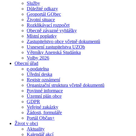
Služby
Důležité odkazy
Geoportál GObec
Životní situace
Rozklikávací rozpočet
Obecně závazné vyhlášky
Místní poplatky
Zastupitelstvo obce včetně dokumentů
Usnesení zastupitelstva UZOb
Větrníky Anenská Studánka
Volby 2026
Obecní úřad
e-podatelna
Úřední deska
Registr oznámení
Organizační struktura včetně dokumentů
Povinné informace
Územní plán obce
GDPR
Veřejné zakázky
Žádosti, formuláře
Portál Občan+
Život v obci
Aktuality
Kalendář akcí