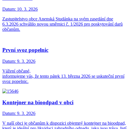
Datum:
10. 3. 2026
Zastupitelstvo obce Anenská Studánka na svém zasedání dne
6.3.2026 schválilo novou směrnici č. 1/2026 pro poskytování darů
občanům.
První svoz popelnic
Datum:
9. 3. 2026
Vážení občané,
informujeme vás, že tento pátek 13. března 2026 se uskuteční první
svoz popelnic.
Kontejner na bioodpad v obci
Datum:
9. 3. 2026
V naší obci je občanům k dispozici objemný kontejner na bioodpad,
který je ideální pro likvidaci zahradního odpadu, jako jsou tráva, listí