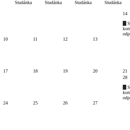
Studánka
Studánka
Studánka
Studánka
14
S
kom
odp
10
11
12
13
17
18
19
20
21
28
S
kom
odp
24
25
26
27