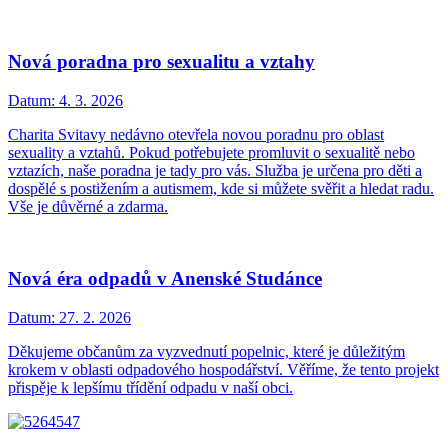
Nová poradna pro sexualitu a vztahy
Datum:
4. 3. 2026
Charita Svitavy nedávno otevřela novou poradnu pro oblast
sexuality a vztahů. Pokud potřebujete promluvit o sexualitě nebo
vztazích, naše poradna je tady pro vás. Služba je určena pro děti a
dospělé s postižením a autismem, kde si můžete svěřit a hledat radu.
Vše je důvěrné a zdarma.
Nová éra odpadů v Anenské Studánce
Datum:
27. 2. 2026
Děkujeme občanům za vyzvednutí popelnic, které je důležitým
krokem v oblasti odpadového hospodářství. Věříme, že tento projekt
přispěje k lepšímu třídění odpadu v naší obci.