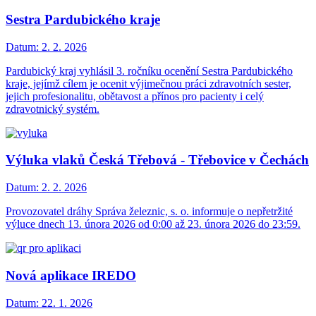
Sestra Pardubického kraje
Datum:
2. 2. 2026
Pardubický kraj vyhlásil 3. ročníku ocenění Sestra Pardubického
kraje, jejímž cílem je ocenit výjimečnou práci zdravotních sester,
jejich profesionalitu, obětavost a přínos pro pacienty i celý
zdravotnický systém.
Výluka vlaků Česká Třebová - Třebovice v Čechách
Datum:
2. 2. 2026
Provozovatel dráhy Správa železnic, s. o. informuje o nepřetržité
výluce dnech 13. února 2026 od 0:00 až 23. února 2026 do 23:59.
Nová aplikace IREDO
Datum:
22. 1. 2026