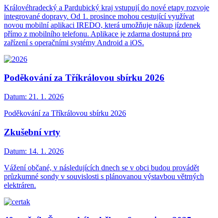
Královéhradecký a Pardubický kraj vstupují do nové etapy rozvoje
integrované dopravy. Od 1. prosince mohou cestující využívat
novou mobilní aplikaci IREDO, která umožňuje nákup jízdenek
přímo z mobilního telefonu. Aplikace je zdarma dostupná pro
zařízení s operačními systémy Android a iOS.
Poděkování za Tříkrálovou sbírku 2026
Datum:
21. 1. 2026
Poděkování za Tříkrálovou sbírku 2026
Zkušební vrty
Datum:
14. 1. 2026
Vážení občané, v následujících dnech se v obci budou provádět
průzkumné sondy v souvislosti s plánovanou výstavbou větrných
elektráren.