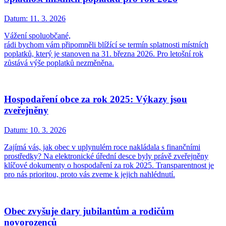
Datum:
11. 3. 2026
Vážení spoluobčané,
rádi bychom vám připomněli blížící se termín splatnosti místních
poplatků, který je stanoven na 31. března 2026. Pro letošní rok
zůstává výše poplatků nezměněna.
Hospodaření obce za rok 2025: Výkazy jsou
zveřejněny
Datum:
10. 3. 2026
Zajímá vás, jak obec v uplynulém roce nakládala s finančními
prostředky? Na elektronické úřední desce byly právě zveřejněny
klíčové dokumenty o hospodaření za rok 2025. Transparentnost je
pro nás prioritou, proto vás zveme k jejich nahlédnutí.
Obec zvyšuje dary jubilantům a rodičům
novorozenců