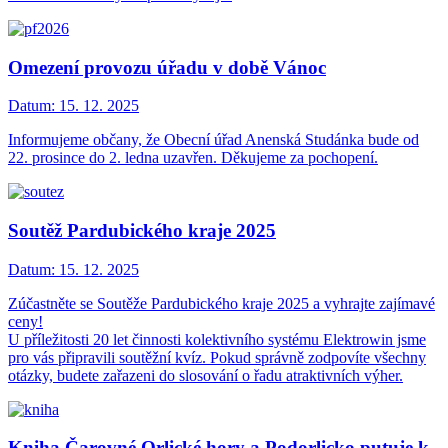
Omezení provozu úřadu v době Vánoc
Datum:
15. 12. 2025
Informujeme občany, že Obecní úřad Anenská Studánka bude od
22. prosince do 2. ledna uzavřen. Děkujeme za pochopení.
Soutěž Pardubického kraje 2025
Datum:
15. 12. 2025
Zúčastněte se Soutěže Pardubického kraje 2025 a vyhrajte zajímavé
ceny!
U příležitosti 20 let činnosti kolektivního systému Elektrowin jsme
pro vás připravili soutěžní kvíz. Pokud správně zodpovíte všechny
otázky, budete zařazeni do slosování o řadu atraktivních výher.
Kniha Čarovné Orlické hory a Podorlicko putuje k