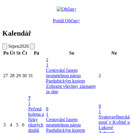
Portál Občan+
Kalendář
Srpen
2026
Po
Út
St
Čt
Pá
So
Ne
1
1
Cestování časem
27
28
29
30
31
nesmrtelnou párou
2
Pardubickým krajem
Zobrazit všechny záznamy
ze dne
7
1
9
Pečená
8
1
kolena a
1
Svatovavřinecká
řízky
Cestování časem
pouť v Květné u
3
4
5
6
různých
nesmrtelnou párou
Lukové
druhů
Pardubickým krajem
Zobrazit