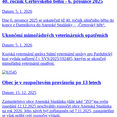
40. ročník Čertovského běhu - 6. prosince 2025
Datum:
5. 1. 2026
Dne 6. prosince 2025 se uskutečnil již 40. ročník silničního běhu do
kopce z Damníkova do Anenské Studánky – „Čertovský běh“.
Ukončení mimořádných veterinárních opatřeních
Datum:
5. 1. 2026
Krajská veterinární správa Státní veterinární správy pro Pardubický
kraj vydala nařízení č.j. SVS/2025/192485, kterým se ukončují
mimořádná veterinární opatření.
Obec je v rozpočtovém provizoriu po 13 letech
Datum:
15. 12. 2025
Zastupitelstvo obce Anenská Studánka (dále také "ZO")na svém
zasedání 12.12.2025 neschválilo rozpočet obce Anenská Studánka
na rok 2026. Jeho návrh byl zpřístupněn od 7.11.2025, zastupitelům
se však nelíbí celý rozpočet výdajů.