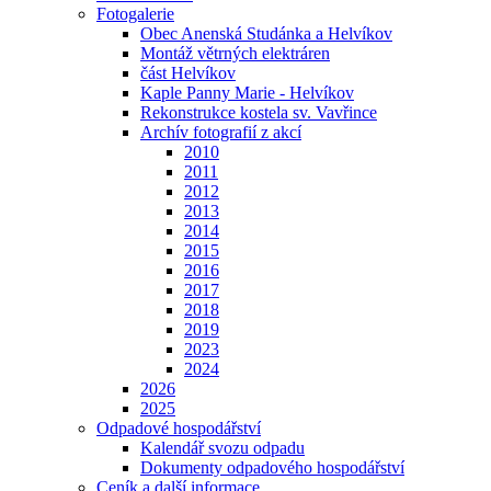
Fotogalerie
Obec Anenská Studánka a Helvíkov
Montáž větrných elektráren
část Helvíkov
Kaple Panny Marie - Helvíkov
Rekonstrukce kostela sv. Vavřince
Archív fotografií z akcí
2010
2011
2012
2013
2014
2015
2016
2017
2018
2019
2023
2024
2026
2025
Odpadové hospodářství
Kalendář svozu odpadu
Dokumenty odpadového hospodářství
Ceník a další informace