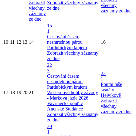
Zobrazit
Zobrazit všechny záznamy
všechny
všechny
ze dne
záznamy ze dne
záznamy
ze dne
15
1
Cestování časem
10
11
12
13
14
nesmrtelnou párou
16
Pardubickým krajem
Zobrazit všechny záznamy
ze dne
22
3
23
Cestování časem
1
nesmrtelnou párou
Poutní mše
Pardubickým krajem
svatá v
17
18
19
20
21
Westernové hobby závody
Helvíkově
- Markova jízda 2026
Zobrazit
Vavřinecká pouť v
všechny
Anenské Studánce
záznamy ze dne
Zobrazit všechny záznamy
ze dne
29
1