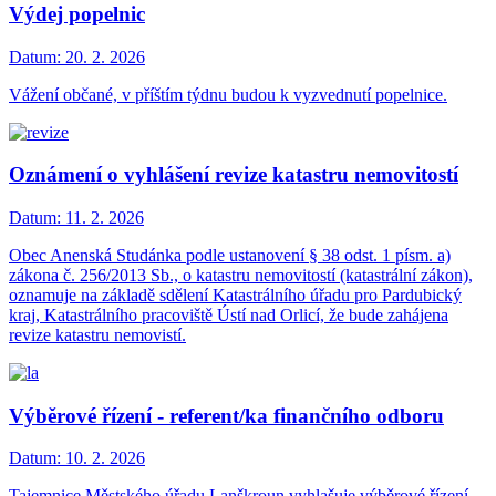
Výdej popelnic
Datum:
20. 2. 2026
Vážení občané, v příštím týdnu budou k vyzvednutí popelnice.
Oznámení o vyhlášení revize katastru nemovitostí
Datum:
11. 2. 2026
Obec Anenská Studánka podle ustanovení § 38 odst. 1 písm. a)
zákona č. 256/2013 Sb., o katastru nemovitostí (katastrální zákon),
oznamuje na základě sdělení Katastrálního úřadu pro Pardubický
kraj, Katastrálního pracoviště Ústí nad Orlicí, že bude zahájena
revize katastru nemovistí.
Výběrové řízení - referent/ka finančního odboru
Datum:
10. 2. 2026
Tajemnice Městského úřadu Lanškroun vyhlašuje výběrové řízení