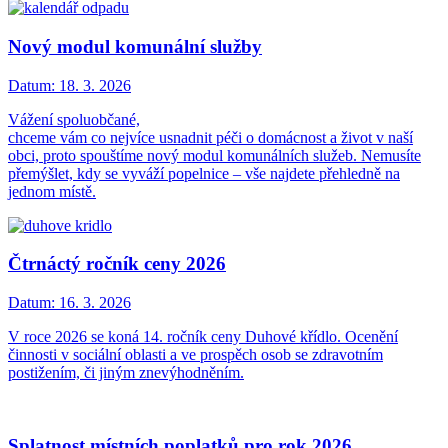
Nový modul komunální služby
Datum:
18. 3. 2026
Vážení spoluobčané,
chceme vám co nejvíce usnadnit péči o domácnost a život v naší
obci, proto spouštíme nový modul komunálních služeb. Nemusíte
přemýšlet, kdy se vyváží popelnice – vše najdete přehledně na
jednom místě.
Čtrnáctý ročník ceny 2026
Datum:
16. 3. 2026
V roce 2026 se koná 14. ročník ceny Duhové křídlo. Ocenění
činnosti v sociální oblasti a ve prospěch osob se zdravotním
postižením, či jiným znevýhodněním.
Splatnost místních poplatků pro rok 2026