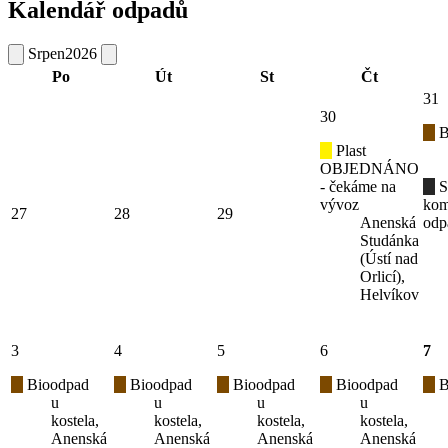
Kalendář odpadů
Srpen
2026
Po
Út
St
Čt
31
30
B
Plast
OBJEDNÁNO
- čekáme na
S
vývoz
kom
27
28
29
Anenská
odp
Studánka
(Ústí nad
Orlicí),
Helvíkov
3
4
5
6
7
Bioodpad
Bioodpad
Bioodpad
Bioodpad
B
u
u
u
u
kostela,
kostela,
kostela,
kostela,
Anenská
Anenská
Anenská
Anenská