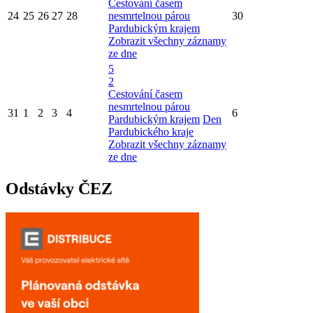
Cestování časem
24
25
26
27
28
nesmrtelnou párou
30
Pardubickým krajem
Zobrazit všechny záznamy
ze dne
5
2
Cestování časem
nesmrtelnou párou
31
1
2
3
4
6
Pardubickým krajem
Den
Pardubického kraje
Zobrazit všechny záznamy
ze dne
Odstávky ČEZ