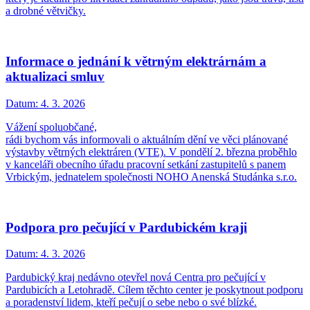
a drobné větvičky.
Informace o jednání k větrným elektrárnám a
aktualizaci smluv
Datum:
4. 3. 2026
Vážení spoluobčané,
rádi bychom vás informovali o aktuálním dění ve věci plánované
výstavby větrných elektráren (VTE). V pondělí 2. března proběhlo
v kanceláři obecního úřadu pracovní setkání zastupitelů s panem
Vrbickým, jednatelem společnosti NOHO Anenská Studánka s.r.o.
Podpora pro pečující v Pardubickém kraji
Datum:
4. 3. 2026
Pardubický kraj nedávno otevřel nová Centra pro pečující v
Pardubicích a Letohradě. Cílem těchto center je poskytnout podporu
a poradenství lidem, kteří pečují o sebe nebo o své blízké.