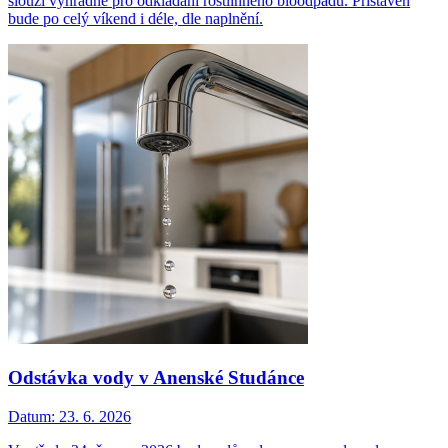
slouží výhradně pro odkládání rostlinného bioodpadu. Přistaven
bude po celý víkend i déle, dle naplnění.
Odstávka vody v Anenské Studánce
Datum:
23. 6. 2026