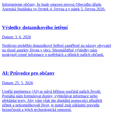
Informujeme občany, že bude omezen provoz Obecního úřadu
Anenská Studánka ve čtvrtek 4. června a v pátek 5. června 2026.
Výsledky dotazníkového šetření
Datum:
3. 6. 2026
Nedávno proběhlo dotazníkové šetření zaměřené na názory obyvatel
na různé aspekty života v obci. Shromážděné výsledky nám
poskytují cenné informace o potřebách a přáních našich občanů.
AI: Průvodce pro občany
Datum:
25. 5. 2026
Umělá inteligence (AI) se stává běžnou součástí našich životů.
Pomáhá nám formulovat dopisy, vyhledávat informace nebo
překládat texty. Aby vám však tito digitální pomocníci přinášeli
užitek a nekomplikovali život, je nutné znát základní pravidla
bezpečnosti a jejich technologická omezení.