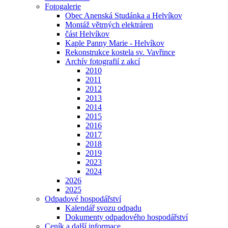
Fotogalerie
Obec Anenská Studánka a Helvíkov
Montáž větrných elektráren
část Helvíkov
Kaple Panny Marie - Helvíkov
Rekonstrukce kostela sv. Vavřince
Archív fotografií z akcí
2010
2011
2012
2013
2014
2015
2016
2017
2018
2019
2023
2024
2026
2025
Odpadové hospodářství
Kalendář svozu odpadu
Dokumenty odpadového hospodářství
Ceník a další informace