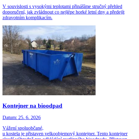
V souvislosti s vysokými teplotami přinášíme stručný přehled
doporučení, jak zvládnout co nejlépe horké letní dny a předejít
zdravotním komplikacím.
Kontejner na bioodpad
Datum:
25. 6. 2026
Vážení spoluobčané,
u kostela je přistaven velkoobjemový kontejner. Tento kontejner