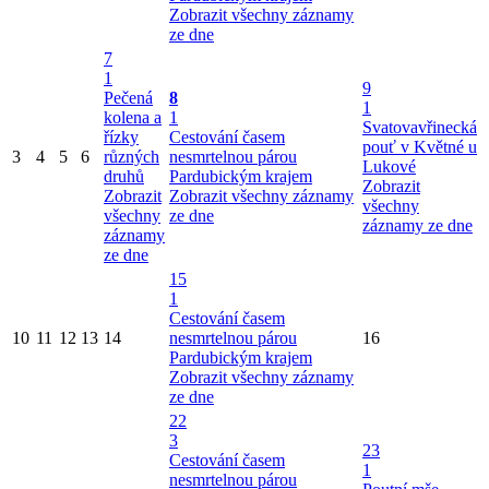
Zobrazit všechny záznamy
ze dne
7
1
9
Pečená
8
1
kolena a
1
Svatovavřinecká
řízky
Cestování časem
pouť v Květné u
3
4
5
6
různých
nesmrtelnou párou
Lukové
druhů
Pardubickým krajem
Zobrazit
Zobrazit
Zobrazit všechny záznamy
všechny
všechny
ze dne
záznamy ze dne
záznamy
ze dne
15
1
Cestování časem
10
11
12
13
14
nesmrtelnou párou
16
Pardubickým krajem
Zobrazit všechny záznamy
ze dne
22
3
23
Cestování časem
1
nesmrtelnou párou