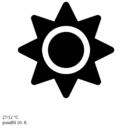
27/12 °C
pondělí
10. 8.