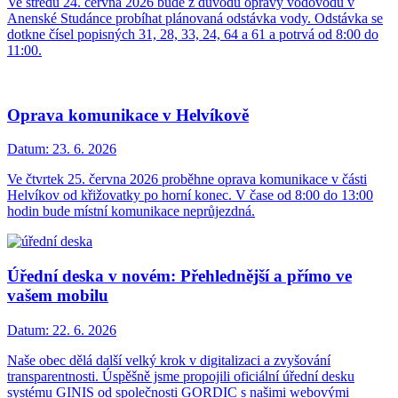
Ve středu 24. června 2026 bude z důvodu opravy vodovodu v
Anenské Studánce probíhat plánovaná odstávka vody. Odstávka se
dotkne čísel popisných 31, 28, 33, 24, 64 a 61 a potrvá od 8:00 do
11:00.
Oprava komunikace v Helvíkově
Datum:
23. 6. 2026
Ve čtvrtek 25. června 2026 proběhne oprava komunikace v části
Helvíkov od křižovatky po horní konec. V čase od 8:00 do 13:00
hodin bude místní komunikace neprůjezdná.
Úřední deska v novém: Přehlednější a přímo ve
vašem mobilu
Datum:
22. 6. 2026
Naše obec dělá další velký krok v digitalizaci a zvyšování
transparentnosti. Úspěšně jsme propojili oficiální úřední desku
systému GINIS od společnosti GORDIC s našimi webovými