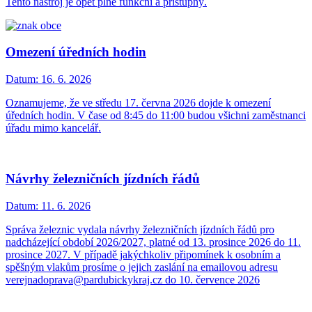
Tento nástroj je opět plně funkční a přístupný.
Omezení úředních hodin
Datum:
16. 6. 2026
Oznamujeme, že ve středu 17. června 2026 dojde k omezení
úředních hodin. V čase od 8:45 do 11:00 budou všichni zaměstnanci
úřadu mimo kancelář.
Návrhy železničních jízdních řádů
Datum:
11. 6. 2026
Správa železnic vydala návrhy železničních jízdních řádů pro
nadcházející období 2026/2027, platné od 13. prosince 2026 do 11.
prosince 2027. V případě jakýchkoliv připomínek k osobním a
spěšným vlakům prosíme o jejich zaslání na emailovou adresu
verejnadoprava@pardubickykraj.cz do 10. července 2026