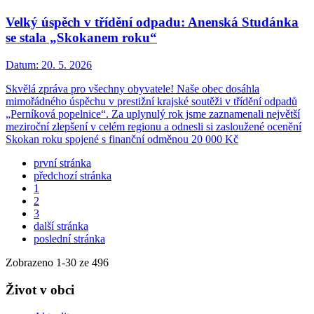
Velký úspěch v třídění odpadu: Anenská Studánka
se stala „Skokanem roku“
Datum:
20. 5. 2026
Skvělá zpráva pro všechny obyvatele! Naše obec dosáhla
mimořádného úspěchu v prestižní krajské soutěži v třídění odpadů
„Perníková popelnice“. Za uplynulý rok jsme zaznamenali největší
meziroční zlepšení v celém regionu a odnesli si zasloužené ocenění
Skokan roku spojené s finanční odměnou 20 000 Kč
první stránka
předchozí stránka
1
2
3
další stránka
poslední stránka
Zobrazeno
1
-
30
ze 496
Život v obci