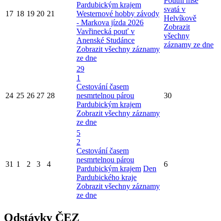
Poutní mše
Pardubickým krajem
svatá v
17
18
19
20
21
Westernové hobby závody
Helvíkově
- Markova jízda 2026
Zobrazit
Vavřinecká pouť v
všechny
Anenské Studánce
záznamy ze dne
Zobrazit všechny záznamy
ze dne
29
1
Cestování časem
24
25
26
27
28
nesmrtelnou párou
30
Pardubickým krajem
Zobrazit všechny záznamy
ze dne
5
2
Cestování časem
nesmrtelnou párou
31
1
2
3
4
6
Pardubickým krajem
Den
Pardubického kraje
Zobrazit všechny záznamy
ze dne
Odstávky ČEZ