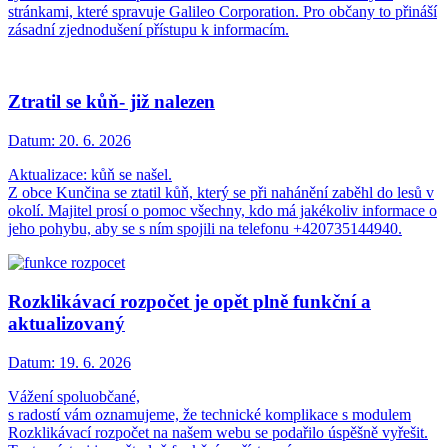
stránkami, které spravuje Galileo Corporation. Pro občany to přináší
zásadní zjednodušení přístupu k informacím.
Ztratil se kůň- již nalezen
Datum:
20. 6. 2026
Aktualizace: kůň se našel.
Z obce Kunčina se ztatil kůň, který se při nahánění zaběhl do lesů v
okolí. Majitel prosí o pomoc všechny, kdo má jakékoliv informace o
jeho pohybu, aby se s ním spojili na telefonu +420735144940.
Rozklikávací rozpočet je opět plně funkční a
aktualizovaný
Datum:
19. 6. 2026
Vážení spoluobčané,
s radostí vám oznamujeme, že technické komplikace s modulem
Rozklikávací rozpočet na našem webu se podařilo úspěšně vyřešit.