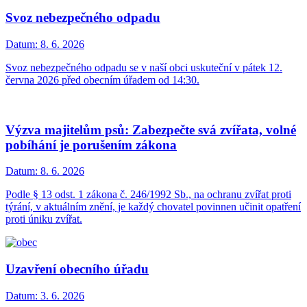
Svoz nebezpečného odpadu
Datum:
8. 6. 2026
Svoz nebezpečného odpadu se v naší obci uskuteční v pátek 12.
června 2026 před obecním úřadem od 14:30.
Výzva majitelům psů: Zabezpečte svá zvířata, volné
pobíhání je porušením zákona
Datum:
8. 6. 2026
Podle § 13 odst. 1 zákona č. 246/1992 Sb., na ochranu zvířat proti
týrání, v aktuálním znění, je každý chovatel povinnen učinit opatření
proti úniku zvířat.
Uzavření obecního úřadu
Datum:
3. 6. 2026