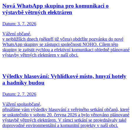
Nová WhatsApp skupina pro komunikaci o
výstavbě větrných elektráren
Datum:
3. 7. 2026
Vážení občané,
v nejbližších dnech (někteří již včera) obdržíte pozvánku do nové
WhatsApp skupiny se zástupci společnosti NOHO. Cílem této
skupiny je zajistit rychlou a efektivní komunikaci ohledně plánované
výstavby větrných elektráren v naší obci.
Výledky hlasování: Vyhlídkové místo, hmyzí hotely
a hadníky budou
Datum:
2. 7. 2026
Vážení spoluobčané,
přinášíme vám výsledky hlasování z veřejného setkání občanů, které
se uskutečnilo v sobotu 20. června 2026 a bylo věnováno plánované
výstavbě větrných elektráren. V rámci setkání se projednávaly také
doprovodné environmentální a komunitní projekty v naší obci.