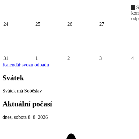
S
kom
odp
24
25
26
27
31
1
2
3
4
Kalendář svozu odpadu
Svátek
Svátek má
Soběslav
Aktuální počasí
dnes, sobota 8. 8. 2026