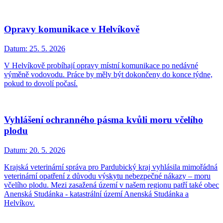
Opravy komunikace v Helvíkově
Datum:
25. 5. 2026
V Helvíkově probíhají opravy místní komunikace po nedávné
výměně vodovodu. Práce by měly být dokončeny do konce týdne,
pokud to dovolí počasí.
Vyhlášení ochranného pásma kvůli moru včelího
plodu
Datum:
20. 5. 2026
Krajská veterinární správa pro Pardubický kraj vyhlásila mimořádná
veterinární opatření z důvodu výskytu nebezpečné nákazy – moru
včelího plodu. Mezi zasažená území v našem regionu patří také obec
Anenská Studánka - katastrální území Anenská Studánka a
Helvíkov.