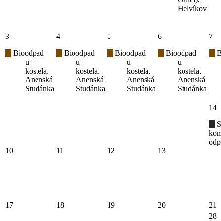
Helvíkov
3
4
5
6
7
Bioodpad
Bioodpad
Bioodpad
Bioodpad
B
u
u
u
u
kostela,
kostela,
kostela,
kostela,
Anenská
Anenská
Anenská
Anenská
Studánka
Studánka
Studánka
Studánka
14
S
kom
odp
10
11
12
13
17
18
19
20
21
28