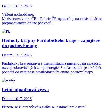
Datum:
16. 7. 2026
Vážení spoluobčané,
Ministerstvo vnitra ČR a Policie ČR upozorňují na masivní nárůst
propracovaných online podvodů.
Hodnoty krajiny Pardubického kraje – zapojte se
do pocitové mapy
Datum:
13. 7. 2026
Pardubický kraj připravuje územní studii zaměřenou na možnosti
rozvoje obnovitelných zdrojů energie. Součástí studie je také sběr
podnětů od veřejnosti prostřednictvím online pocitové mapy.
Letní odpadková výzva
Datum:
10. 7. 2026
Připojte se k letní výzvě a staňte se inspirací pro ostatní.