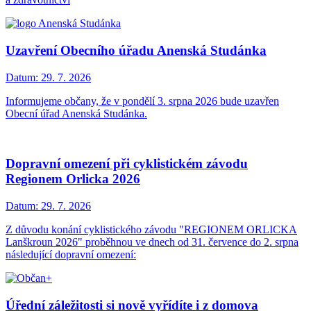
Uzavření Obecního úřadu Anenská Studánka
Datum:
29. 7. 2026
Informujeme občany, že v pondělí 3. srpna 2026 bude uzavřen
Obecní úřad Anenská Studánka.
Dopravní omezení při cyklistickém závodu
Regionem Orlicka 2026
Datum:
29. 7. 2026
Z důvodu konání cyklistického závodu "REGIONEM ORLICKA
Lanškroun 2026" proběhnou ve dnech od 31. července do 2. srpna
následující dopravní omezení:
Úřední záležitosti si nově vyřídíte i z domova