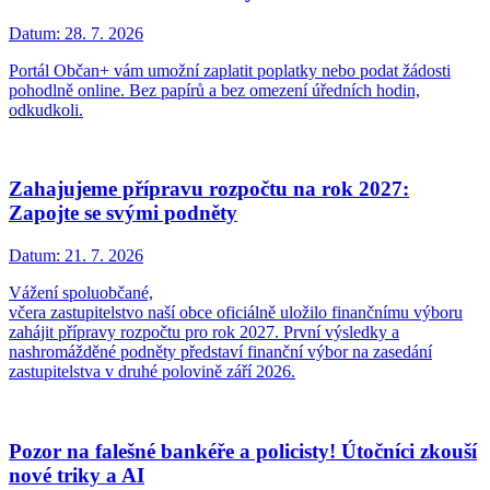
Datum:
28. 7. 2026
Portál Občan+ vám umožní zaplatit poplatky nebo podat žádosti
pohodlně online. Bez papírů a bez omezení úředních hodin,
odkudkoli.
Zahajujeme přípravu rozpočtu na rok 2027:
Zapojte se svými podněty
Datum:
21. 7. 2026
Vážení spoluobčané,
včera zastupitelstvo naší obce oficiálně uložilo finančnímu výboru
zahájit přípravy rozpočtu pro rok 2027. První výsledky a
nashromážděné podněty představí finanční výbor na zasedání
zastupitelstva v druhé polovině září 2026.
Pozor na falešné bankéře a policisty! Útočníci zkouší
nové triky a AI