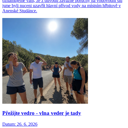
oznamujeme vám, že z důvodu závažné poruchy na vodovodní síti
jsme byli nuceni uzavřít hlavní přívod vody na místním hřbitově v
Anenské Studánce.
Přežijte vedro - vlna veder je tady
Datum:
26. 6. 2026