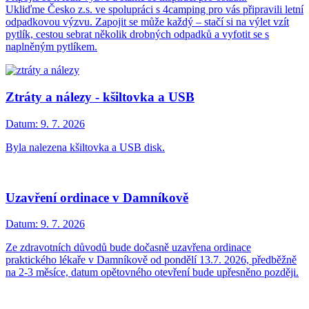
Ukliďme Česko z.s. ve spolupráci s 4camping pro vás připravili letní
odpadkovou výzvu. Zapojit se může každý – stačí si na výlet vzít
pytlík, cestou sebrat několik drobných odpadků a vyfotit se s
naplněným pytlíkem.
Ztráty a nálezy - kšiltovka a USB
Datum:
9. 7. 2026
Byla nalezena kšiltovka a USB disk.
Uzavření ordinace v Damníkově
Datum:
9. 7. 2026
Ze zdravotních důvodů bude dočasně uzavřena ordinace
praktického lékaře v Damníkově od pondělí 13.7. 2026, předběžně
na 2-3 měsíce, datum opětovného otevření bude upřesněno později.