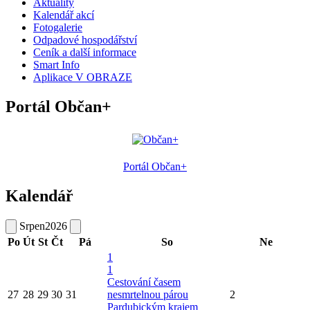
Aktuality
Kalendář akcí
Fotogalerie
Odpadové hospodářství
Ceník a další informace
Smart Info
Aplikace V OBRAZE
Portál Občan+
Portál Občan+
Kalendář
Srpen
2026
Po
Út
St
Čt
Pá
So
Ne
1
1
Cestování časem
27
28
29
30
31
nesmrtelnou párou
2
Pardubickým krajem