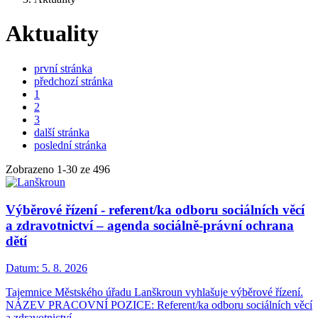
Aktuality
první stránka
předchozí stránka
1
2
3
další stránka
poslední stránka
Zobrazeno
1
-
30
ze 496
Výběrové řízení - referent/ka odboru sociálních věcí
a zdravotnictví – agenda sociálně-právní ochrana
dětí
Datum:
5. 8. 2026
Tajemnice Městského úřadu Lanškroun vyhlašuje výběrové řízení.
NÁZEV PRACOVNÍ POZICE: Referent/ka odboru sociálních věcí
a zdravotnictví