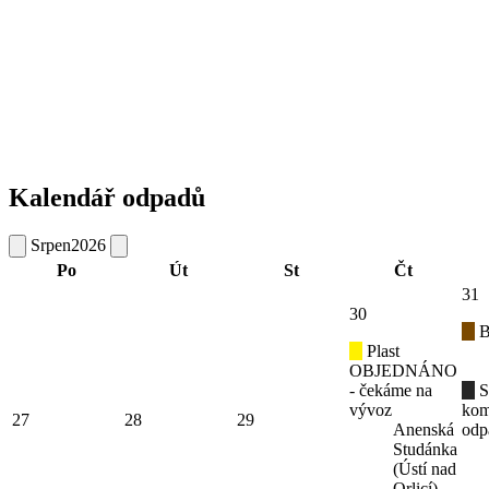
Kalendář odpadů
Srpen
2026
Po
Út
St
Čt
31
30
B
Plast
OBJEDNÁNO
- čekáme na
S
vývoz
kom
27
28
29
Anenská
odp
Studánka
(Ústí nad
Orlicí),