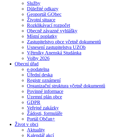
Služby
Důležité odkazy
Geoportál GObec
Životní situace
Rozklikávací rozpočet
Obecně závazné vyhlášky
Místní poplatky
Zastupitelstvo obce včetně dokumentů
Usnesení zastupitelstva UZOb
Větrníky Anenská Studánka
Volby 2026
Obecní úřad
e-podatelna
Úřední deska
Registr oznámení
Organizační struktura včetně dokumentů
Povinné informace
Územní plán obce
GDPR
Veřejné zakázky
Žádosti, formuláře
Portál Občan+
Život v obci
Aktuality
Kalendář akcí