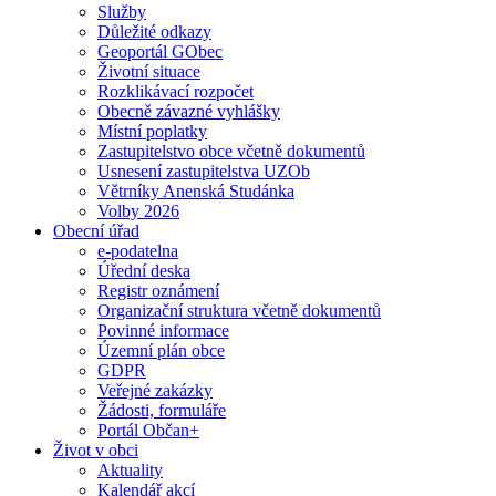
Služby
Důležité odkazy
Geoportál GObec
Životní situace
Rozklikávací rozpočet
Obecně závazné vyhlášky
Místní poplatky
Zastupitelstvo obce včetně dokumentů
Usnesení zastupitelstva UZOb
Větrníky Anenská Studánka
Volby 2026
Obecní úřad
e-podatelna
Úřední deska
Registr oznámení
Organizační struktura včetně dokumentů
Povinné informace
Územní plán obce
GDPR
Veřejné zakázky
Žádosti, formuláře
Portál Občan+
Život v obci
Aktuality
Kalendář akcí