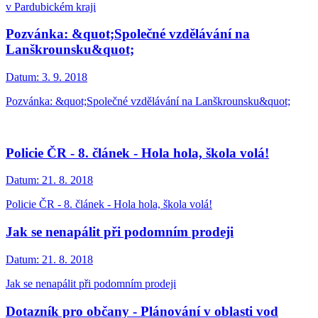
v Pardubickém kraji
Pozvánka: &quot;Společné vzdělávání na
Lanškrounsku&quot;
Datum:
3. 9. 2018
Pozvánka: &quot;Společné vzdělávání na Lanškrounsku&quot;
Policie ČR - 8. článek - Hola hola, škola volá!
Datum:
21. 8. 2018
Policie ČR - 8. článek - Hola hola, škola volá!
Jak se nenapálit při podomním prodeji
Datum:
21. 8. 2018
Jak se nenapálit při podomním prodeji
Dotazník pro občany - Plánování v oblasti vod