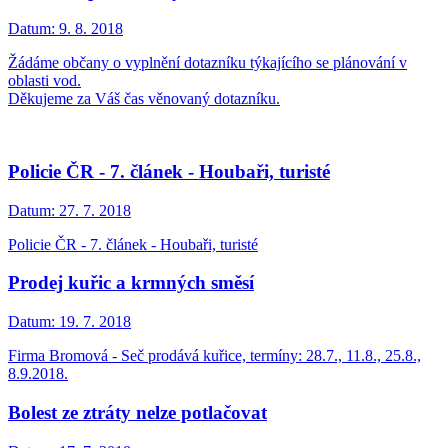
Datum:
9. 8. 2018
Žádáme občany o vyplnění dotazníku týkajícího se plánování v
oblasti vod.
Děkujeme za Váš čas věnovaný dotazníku.
Policie ČR - 7. článek - Houbaři, turisté
Datum:
27. 7. 2018
Policie ČR - 7. článek - Houbaři, turisté
Prodej kuřic a krmných směsí
Datum:
19. 7. 2018
Firma Bromová - Seč prodává kuřice, termíny: 28.7., 11.8., 25.8.,
8.9.2018.
Bolest ze ztráty nelze potlačovat