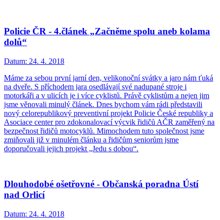
Policie ČR - 4.článek „Začněme spolu aneb kolama
dolů“
Datum:
24. 4. 2018
Máme za sebou první jarní den, velikonoční svátky a jaro nám ťuká
na dveře. S příchodem jara osedlávají své nadupané stroje i
motorkáři a v ulicích je i více cyklistů. Právě cyklistům a nejen jim
jsme věnovali minulý článek. Dnes bychom vám rádi představili
nový celorepublikový preventivní projekt Policie České republiky a
Asociace center pro zdokonalovací výcvik řidičů AČR zaměřený na
bezpečnost řidičů motocyklů. Mimochodem tuto společnost jsme
zmiňovali již v minulém článku a řidičům seniorům jsme
doporučovali jejich projekt „Jedu s dobou“.
Dlouhodobé ošetřovné - Občanská poradna Ústí
nad Orlicí
Datum:
24. 4. 2018