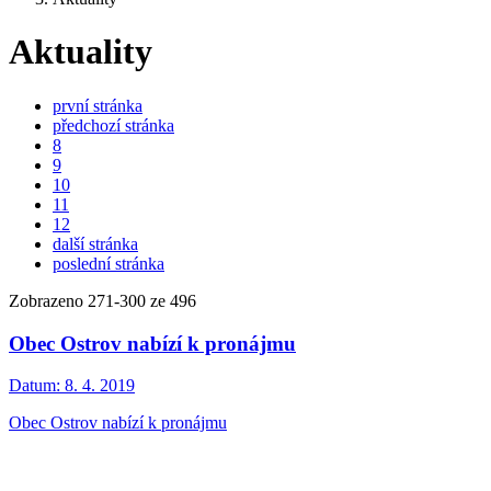
Aktuality
první stránka
předchozí stránka
8
9
10
11
12
další stránka
poslední stránka
Zobrazeno
271
-
300
ze 496
Obec Ostrov nabízí k pronájmu
Datum:
8. 4. 2019
Obec Ostrov nabízí k pronájmu