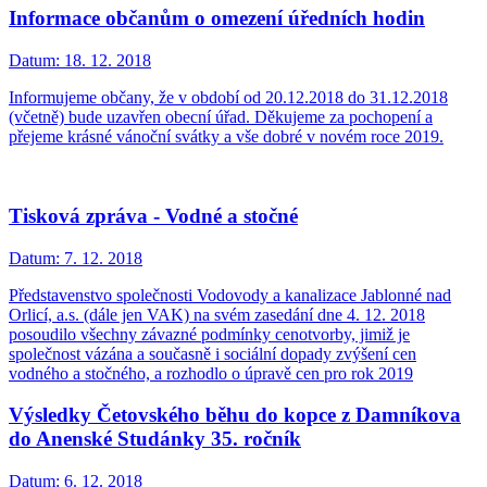
Informace občanům o omezení úředních hodin
Datum:
18. 12. 2018
Informujeme občany, že v období od 20.12.2018 do 31.12.2018
(včetně) bude uzavřen obecní úřad. Děkujeme za pochopení a
přejeme krásné vánoční svátky a vše dobré v novém roce 2019.
Tisková zpráva - Vodné a stočné
Datum:
7. 12. 2018
Představenstvo společnosti Vodovody a kanalizace Jablonné nad
Orlicí, a.s. (dále jen VAK) na svém zasedání dne 4. 12. 2018
posoudilo všechny závazné podmínky cenotvorby, jimiž je
společnost vázána a současně i sociální dopady zvýšení cen
vodného a stočného, a rozhodlo o úpravě cen pro rok 2019
Výsledky Četovského běhu do kopce z Damníkova
do Anenské Studánky 35. ročník
Datum:
6. 12. 2018