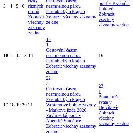
řízky
Cestování časem
pouť v Květné u
3
4
5
6
různých
nesmrtelnou párou
Lukové
druhů
Pardubickým krajem
Zobrazit
Zobrazit
Zobrazit všechny záznamy
všechny
všechny
ze dne
záznamy ze dne
záznamy
ze dne
15
1
Cestování časem
10
11
12
13
14
nesmrtelnou párou
16
Pardubickým krajem
Zobrazit všechny záznamy
ze dne
22
3
23
Cestování časem
1
nesmrtelnou párou
Poutní mše
Pardubickým krajem
svatá v
17
18
19
20
21
Westernové hobby závody
Helvíkově
- Markova jízda 2026
Zobrazit
Vavřinecká pouť v
všechny
Anenské Studánce
záznamy ze dne
Zobrazit všechny záznamy
ze dne