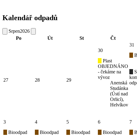
Kalendář odpadů
Srpen
2026
Po
Út
St
Čt
31
30
B
Plast
OBJEDNÁNO
- čekáme na
S
vývoz
kom
27
28
29
Anenská
odp
Studánka
(Ústí nad
Orlicí),
Helvíkov
3
4
5
6
7
Bioodpad
Bioodpad
Bioodpad
Bioodpad
B