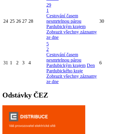
29
1
Cestování časem
24
25
26
27
28
nesmrtelnou párou
30
Pardubickým krajem
Zobrazit všechny záznamy
ze dne
5
2
Cestování časem
nesmrtelnou párou
31
1
2
3
4
6
Pardubickým krajem
Den
Pardubického kraje
Zobrazit všechny záznamy
ze dne
Odstávky ČEZ