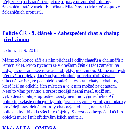
přejezdech, odstranění vegetace, opravy odvodnění, obnovy
železniční tratě v úseku Kunčina - Mladějov na Moravě a opravy
železničních propustů.
Policie ČR - 9. článek - Zabezpečení chat a chalup
před zimou
Datum:
18. 9. 2018
Máme zde konec září a s ním přichází i odliv chatařů a chalupářů z
letních sídel. Proto bychom se v dnešním článku rádi zaměřili na
rady, jak ochránit své rekreační objekty před zimou. Máme na mysli
především objekty, které nejsou vhodné pro celoroční užívání.
Obecně lze říci, že pachatelé krádeží si vybírají chaty a chalupy,
které leží na odlehlejších místech a je k nim možné zajet autem.
Není to však pravidlo a drzost zlodějů nezná mezí, tudíž ani
vykradená chalupa uprostřed osady není nic výjimečného. Ač
policisté, zvláště policejní kynologové se svými čtyřnohými miláčky,
provádějí pravidelné kontroly chatových oblastí, není v silách
policie, aby uhlídala všechny objekty. Starost o zabezpečení těchto
objektů musejí mít především jejich majitelé.
Klub ALFA - OMEGA