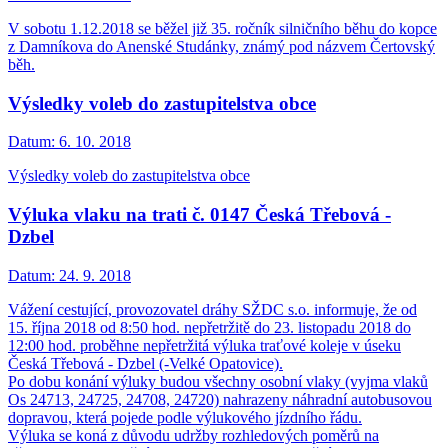
V sobotu 1.12.2018 se běžel již 35. ročník silničního běhu do kopce
z Damníkova do Anenské Studánky, známý pod názvem Čertovský
běh.
Výsledky voleb do zastupitelstva obce
Datum:
6. 10. 2018
Výsledky voleb do zastupitelstva obce
Výluka vlaku na trati č. 0147 Česká Třebová -
Dzbel
Datum:
24. 9. 2018
Vážení cestující, provozovatel dráhy SŽDC s.o. informuje, že od
15. října 2018 od 8:50 hod. nepřetržitě do 23. listopadu 2018 do
12:00 hod. proběhne nepřetržitá výluka traťové koleje v úseku
Česká Třebová - Dzbel (-Velké Opatovice).
Po dobu konání výluky budou všechny osobní vlaky (vyjma vlaků
Os 24713, 24725, 24708, 24720) nahrazeny náhradní autobusovou
dopravou, která pojede podle výlukového jízdního řádu.
Výluka se koná z důvodu udržby rozhledových poměrů na