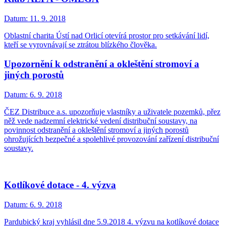
Datum:
11. 9. 2018
Oblastní charita Ústí nad Orlicí otevírá prostor pro setkávání lidí,
kteří se vyrovnávají se ztrátou blízkého člověka.
Upozornění k odstranění a okleštění stromoví a
jiných porostů
Datum:
6. 9. 2018
ČEZ Distribuce a.s. upozorňuje vlastníky a uživatele pozemků, přez
něž vede nadzemní elektrické vedení distribuční soustavy, na
povinnost odstranění a okleštění stromoví a jiných porostů
ohrožujících bezpečné a spolehlivé provozování zařízení distribuční
soustavy.
Kotlíkové dotace - 4. výzva
Datum:
6. 9. 2018
Pardubický kraj vyhlásil dne 5.9.2018 4. výzvu na kotlíkové dotace