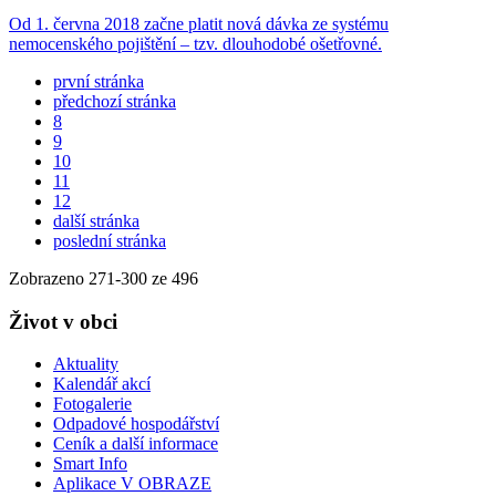
Od 1. června 2018 začne platit nová dávka ze systému
nemocenského pojištění – tzv. dlouhodobé ošetřovné.
první stránka
předchozí stránka
8
9
10
11
12
další stránka
poslední stránka
Zobrazeno
271
-
300
ze 496
Život v obci
Aktuality
Kalendář akcí
Fotogalerie
Odpadové hospodářství
Ceník a další informace
Smart Info
Aplikace V OBRAZE