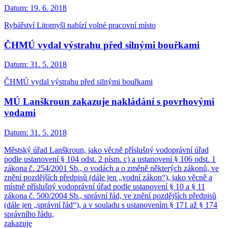
Datum:
19. 6. 2018
Rybářství Litomyšl nabízí volné pracovní místo
ČHMÚ vydal výstrahu před silnými bouřkami
Datum:
31. 5. 2018
ČHMÚ vydal výstrahu před silnými bouřkami
MÚ Lanškroun zakazuje nakládání s povrhovými
vodami
Datum:
31. 5. 2018
Městský úřad Lanškroun, jako věcně příslušný vodoprávní úřad
podle ustanovení § 104 odst. 2 písm. c) a ustanovení § 106 odst. 1
zákona č. 254/2001 Sb., o vodách a o změně některých zákonů, ve
znění pozdějších předpisů (dále jen „vodní zákon“), jako věcně a
místně příslušný vodoprávní úřad podle ustanovení § 10 a § 11
zákona č. 500/2004 Sb., správní řád, ve znění pozdějších předpisů
(dále jen „správní řád“), a v souladu s ustanovením § 171 až § 174
správního řádu,
zakazuje