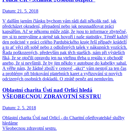
Datum:
21. 5. 2018
V dalším jarním článku bychom vám rádi dali několik rad, jak
předcházet okradení, přepadení nebo jak neusnadňovat práci
kapsářům. Ač se někomu může zdát, že jsou to informace zbytečné,
my si to nemyslíme a stejně tak hovoří i naše statistiky. Téměř každý
den policisté v práci celého Pardubického kraje řeší případy krádeží
a to ať věci při sobě nebo z odložených tašek v nákupních vozících.
Řada poškozených, především pak těch starších, nám při výsleších
říká, že se otočili opravdu jen na vteřinu třeba u regálu v obchodě
anebo, že si nevšimli, že by jim někdo v autobuse do kabelky sahal.
A věřte nám, že žádné zboží v cenové „akci“ vám nestojí za ten čas
a problémy při blokování platebních karet a vyřizování si nových
odcizených osobních dokladů. O ztrátě peněz ani nemluvím.
Oblastní charita Ústí nad Orlicí hledá
VŠEOBECNOU ZDRAVOTNÍ SESTRU
Datum:
2. 5. 2018
Oblastní charita Ústí nad Orlicí - do Charitní ošetřovatelské služby
hledáme
Všeobecnou zdravotní sestru.