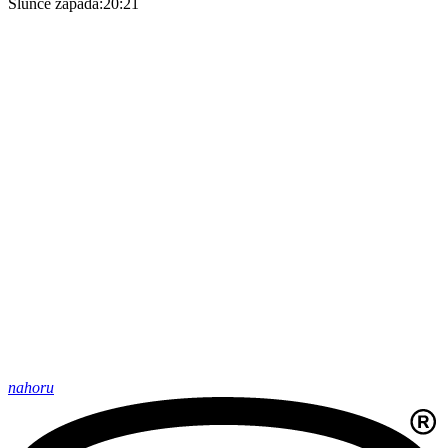
Slunce zapadá:
20:21
nahoru