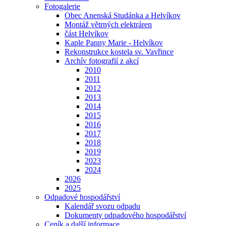
Fotogalerie
Obec Anenská Studánka a Helvíkov
Montáž větrných elektráren
část Helvíkov
Kaple Panny Marie - Helvíkov
Rekonstrukce kostela sv. Vavřince
Archív fotografií z akcí
2010
2011
2012
2013
2014
2015
2016
2017
2018
2019
2023
2024
2026
2025
Odpadové hospodářství
Kalendář svozu odpadu
Dokumenty odpadového hospodářství
Ceník a další informace