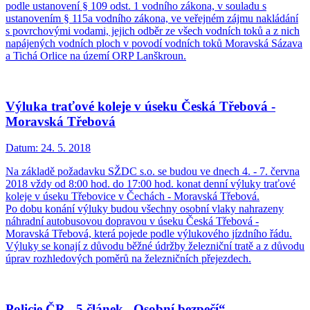
podle ustanovení § 109 odst. 1 vodního zákona, v souladu s
ustanovením § 115a vodního zákona, ve veřejném zájmu nakládání
s povrchovými vodami, jejich odběr ze všech vodních toků a z nich
napájených vodních ploch v povodí vodních toků Moravská Sázava
a Tichá Orlice na území ORP Lanškroun.
Výluka traťové koleje v úseku Česká Třebová -
Moravská Třebová
Datum:
24. 5. 2018
Na základě požadavku SŽDC s.o. se budou ve dnech 4. - 7. června
2018 vždy od 8:00 hod. do 17:00 hod. konat denní výluky traťové
koleje v úseku Třebovice v Čechách - Moravská Třebová.
Po dobu konání výluky budou všechny osobní vlaky nahrazeny
náhradní autobusovou dopravou v úseku Česká Třebová -
Moravská Třebová, která pojede podle výlukového jízdního řádu.
Výluky se konají z důvodu běžné údržby železniční tratě a z důvodu
úprav rozhledových poměrů na železničních přejezdech.
Policie ČR - 5.článek „Osobní bezpečí“