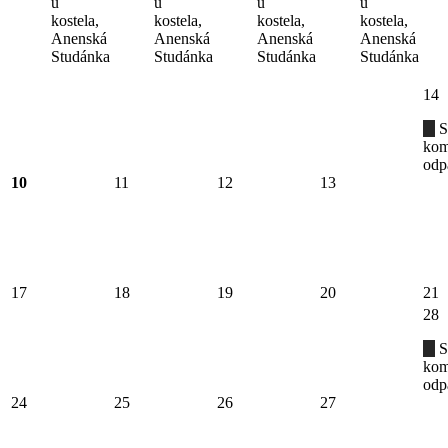
u
u
u
u
kostela,
kostela,
kostela,
kostela,
Anenská
Anenská
Anenská
Anenská
Studánka
Studánka
Studánka
Studánka
14
S
kom
odp
10
11
12
13
17
18
19
20
21
28
S
kom
odp
24
25
26
27