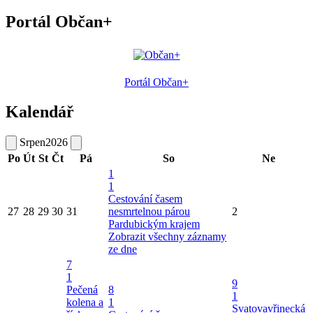
Portál Občan+
Portál Občan+
Kalendář
Srpen
2026
Po
Út
St
Čt
Pá
So
Ne
1
1
Cestování časem
27
28
29
30
31
nesmrtelnou párou
2
Pardubickým krajem
Zobrazit všechny záznamy
ze dne
7
1
9
Pečená
8
1
kolena a
1
Svatovavřinecká