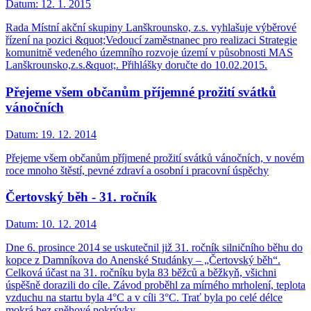
Datum:
12. 1. 2015
Rada Místní akční skupiny Lanškrounsko, z.s. vyhlašuje výběrové
řízení na pozici &quot;Vedoucí zaměstnanec pro realizaci Strategie
komunitně vedeného územního rozvoje území v působnosti MAS
Lanškrounsko,z.s.&quot;. Přihlášky doručte do 10.02.2015.
Přejeme všem občanům příjemné prožití svátků
vánočních
Datum:
19. 12. 2014
Přejeme všem občanům příjmené prožití svátků vánočních, v novém
roce mnoho štěstí, pevné zdraví a osobní i pracovní úspěchy
Čertovský běh - 31. ročník
Datum:
10. 12. 2014
Dne 6. prosince 2014 se uskutečnil již 31. ročník silničního běhu do
kopce z Damníkova do Anenské Studánky – „Čertovský běh“.
Celková účast na 31. ročníku byla 83 běžců a běžkyň, všichni
úspěšně dorazili do cíle. Závod proběhl za mírného mrholení, teplota
vzduchu na startu byla 4°C a v cíli 3°C. Trať byla po celé délce
mokrá bez sněhové pokrývky.