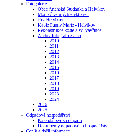
Fotogalerie
Obec Anenská Studánka a Helvíkov
Montáž větrných elektráren
část Helvíkov
Kaple Panny Marie - Helvíkov
Rekonstrukce kostela sv. Vavřince
Archív fotografií z akcí
2010
2011
2012
2013
2014
2015
2016
2017
2018
2019
2023
2024
2026
2025
Odpadové hospodářství
Kalendář svozu odpadu
Dokumenty odpadového hospodářství
Ceník a další informace