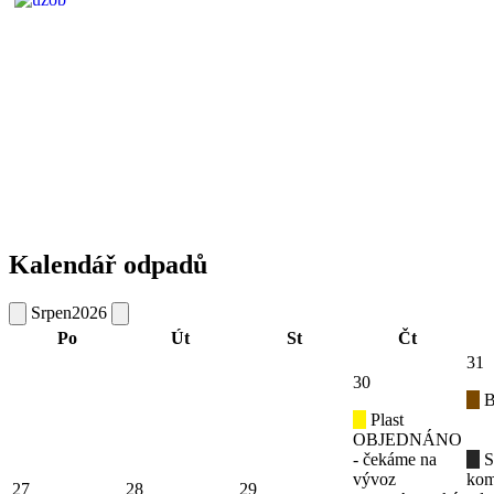
Kalendář odpadů
Srpen
2026
Po
Út
St
Čt
31
30
B
Plast
OBJEDNÁNO
- čekáme na
S
vývoz
kom
27
28
29