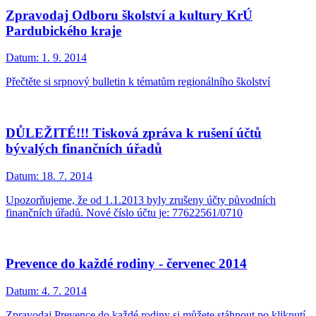
Zpravodaj Odboru školství a kultury KrÚ
Pardubického kraje
Datum:
1. 9. 2014
Přečtěte si srpnový bulletin k tématům regionálního školství
DŮLEŽITÉ!!! Tisková zpráva k rušení účtů
bývalých finančních úřadů
Datum:
18. 7. 2014
Upozorňujeme, že od 1.1.2013 byly zrušeny účty původních
finančních úřadů. Nové číslo účtu je: 77622561/0710
Prevence do každé rodiny - červenec 2014
Datum:
4. 7. 2014
Zpravodaj Prevence do každé rodiny si můžete stáhnout po kliknutí