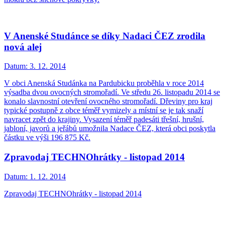
V Anenské Studánce se díky Nadaci ČEZ zrodila
nová alej
Datum:
3. 12. 2014
V obci Anenská Studánka na Pardubicku proběhla v roce 2014
výsadba dvou ovocných stromořadí. Ve středu 26. listopadu 2014 se
konalo slavnostní otevření ovocného stromořadí. Dřeviny pro kraj
typické postupně z obce téměř vymizely a místní se je tak snaží
navracet zpět do krajiny. Vysazení téměř padesáti třešní, hrušní,
jabloní, javorů a jeřábů umožnila Nadace ČEZ, která obci poskytla
částku ve výši 196 875 Kč.
Zpravodaj TECHNOhrátky - listopad 2014
Datum:
1. 12. 2014
Zpravodaj TECHNOhrátky - listopad 2014