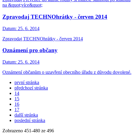
na &quot;více&quot;
Zpravodaj TECHNOhrátky - červen 2014
Datum:
25. 6. 2014
Zpravodaj TECHNOhrátky - červen 2014
Oznámení pro občany
Datum:
25. 6. 2014
Oznámení občanům o uzavření obecního úřadu z důvodu dovolené.
první stránka
předchozí stránka
14
15
16
17
další stránka
poslední stránka
Zobrazeno
451
-
480
ze 496