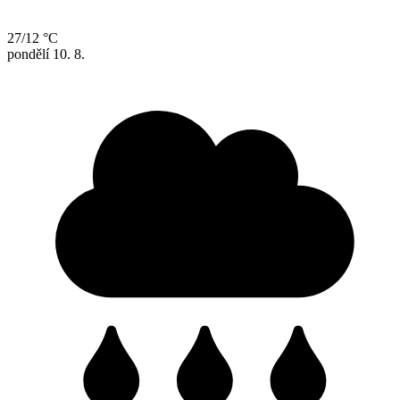
27/12 °C
pondělí
10. 8.