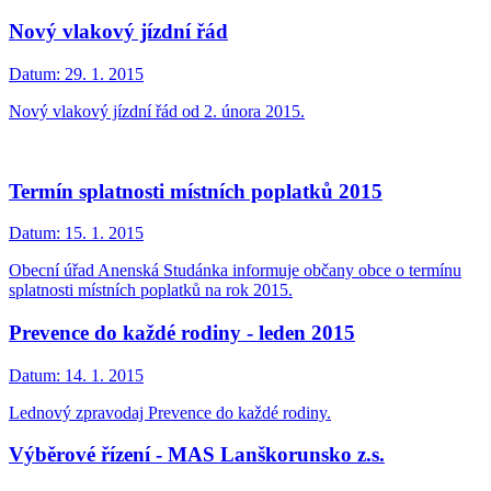
Nový vlakový jízdní řád
Datum:
29. 1. 2015
Nový vlakový jízdní řád od 2. února 2015.
Termín splatnosti místních poplatků 2015
Datum:
15. 1. 2015
Obecní úřad Anenská Studánka informuje občany obce o termínu
splatnosti místních poplatků na rok 2015.
Prevence do každé rodiny - leden 2015
Datum:
14. 1. 2015
Lednový zpravodaj Prevence do každé rodiny.
Výběrové řízení - MAS Lanškorunsko z.s.