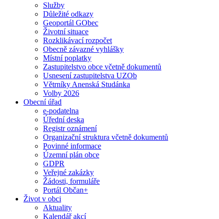
Služby
Důležité odkazy
Geoportál GObec
Životní situace
Rozklikávací rozpočet
Obecně závazné vyhlášky
Místní poplatky
Zastupitelstvo obce včetně dokumentů
Usnesení zastupitelstva UZOb
Větrníky Anenská Studánka
Volby 2026
Obecní úřad
e-podatelna
Úřední deska
Registr oznámení
Organizační struktura včetně dokumentů
Povinné informace
Územní plán obce
GDPR
Veřejné zakázky
Žádosti, formuláře
Portál Občan+
Život v obci
Aktuality
Kalendář akcí