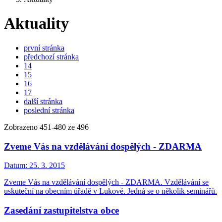
Aktuality
první stránka
předchozí stránka
14
15
16
17
další stránka
poslední stránka
Zobrazeno
451
-
480
ze 496
Zveme Vás na vzdělávání dospělých - ZDARMA
Datum:
25. 3. 2015
Zveme Vás na vzdělávání dospělých - ZDARMA. Vzdělávání se
uskuteční na obecním úřadě v Lukové. Jedná se o několik seminářů.
Zasedání zastupitelstva obce