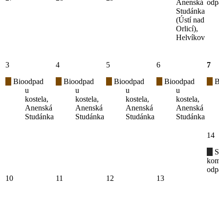
Anenská
odp
Studánka
(Ústí nad
Orlicí),
Helvíkov
3
4
5
6
7
Bioodpad
Bioodpad
Bioodpad
Bioodpad
B
u
u
u
u
kostela,
kostela,
kostela,
kostela,
Anenská
Anenská
Anenská
Anenská
Studánka
Studánka
Studánka
Studánka
14
S
kom
odp
10
11
12
13