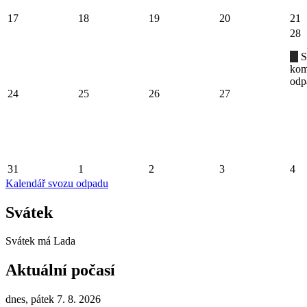
17
18
19
20
21
28
S
kom
odp
24
25
26
27
31
1
2
3
4
Kalendář svozu odpadu
Svátek
Svátek má
Lada
Aktuální počasí
dnes, pátek 7. 8. 2026