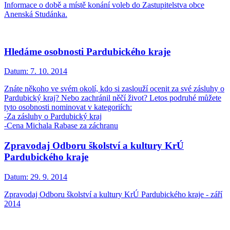
Informace o době a místě konání voleb do Zastupitelstva obce
Anenská Studánka.
Hledáme osobnosti Pardubického kraje
Datum:
7. 10. 2014
Znáte někoho ve svém okolí, kdo si zaslouží ocenit za své zásluhy o
Pardubický kraj? Nebo zachránil něčí život? Letos podruhé můžete
tyto osobnosti nominovat v kategoriích:
-Za zásluhy o Pardubický kraj
-Cena Michala Rabase za záchranu
Zpravodaj Odboru školství a kultury KrÚ
Pardubického kraje
Datum:
29. 9. 2014
Zpravodaj Odboru školství a kultury KrÚ Pardubického kraje - září
2014