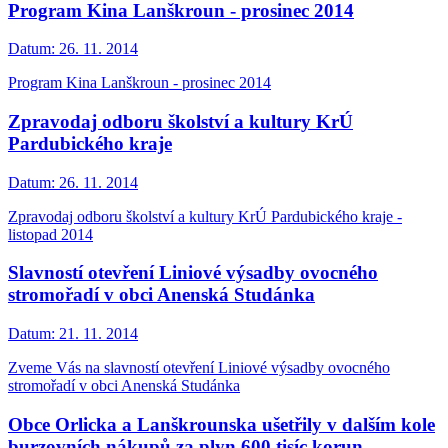
Program Kina Lanškroun - prosinec 2014
Datum:
26. 11. 2014
Program Kina Lanškroun - prosinec 2014
Zpravodaj odboru školství a kultury KrÚ
Pardubického kraje
Datum:
26. 11. 2014
Zpravodaj odboru školství a kultury KrÚ Pardubického kraje -
listopad 2014
Slavností otevření Liniové výsadby ovocného
stromořadí v obci Anenská Studánka
Datum:
21. 11. 2014
Zveme Vás na slavností otevření Liniové výsadby ovocného
stromořadí v obci Anenská Studánka
Obce Orlicka a Lanškrounska ušetřily v dalším kole
burzovních nákupů za plyn 600 tisíc korun