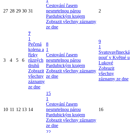
1
Cestování časem
27
28
29
30
31
nesmrtelnou párou
2
Pardubickým krajem
Zobrazit všechny záznamy
ze dne
7
1
9
Pečená
8
1
kolena a
1
Svatovavřinecká
řízky
Cestování časem
pouť v Květné u
3
4
5
6
různých
nesmrtelnou párou
Lukové
druhů
Pardubickým krajem
Zobrazit
Zobrazit
Zobrazit všechny záznamy
všechny
všechny
ze dne
záznamy ze dne
záznamy
ze dne
15
1
Cestování časem
10
11
12
13
14
nesmrtelnou párou
16
Pardubickým krajem
Zobrazit všechny záznamy
ze dne
22