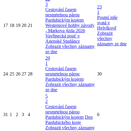
3
23
Cestování časem
1
nesmrtelnou párou
Poutní mše
Pardubickým krajem
svatá v
17
18
19
20
21
Westernové hobby závody
Helvíkově
- Markova jízda 2026
Zobrazit
Vavřinecká pouť v
všechny
Anenské Studánce
záznamy ze dne
Zobrazit všechny záznamy
ze dne
29
1
Cestování časem
24
25
26
27
28
nesmrtelnou párou
30
Pardubickým krajem
Zobrazit všechny záznamy
ze dne
5
2
Cestování časem
nesmrtelnou párou
31
1
2
3
4
6
Pardubickým krajem
Den
Pardubického kraje
Zobrazit všechny záznamy