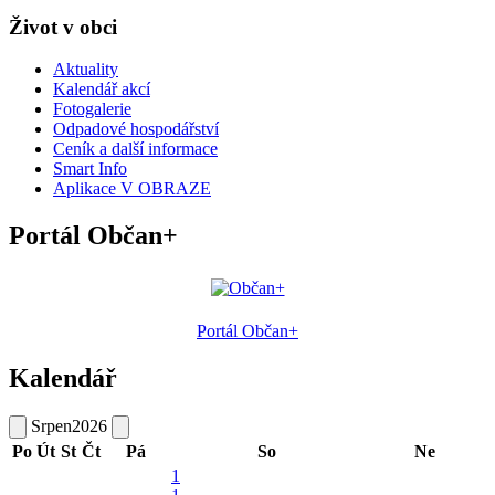
Život v obci
Aktuality
Kalendář akcí
Fotogalerie
Odpadové hospodářství
Ceník a další informace
Smart Info
Aplikace V OBRAZE
Portál Občan+
Portál Občan+
Kalendář
Srpen
2026
Po
Út
St
Čt
Pá
So
Ne
1