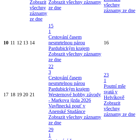
Zobrazit
Zobrazit všechny záznamy
všechny
všechny
ze dne
záznamy ze dne
záznamy
ze dne
15
1
Cestování časem
10
11
12
13
14
nesmrtelnou párou
16
Pardubickým krajem
Zobrazit všechny záznamy
ze dne
22
3
23
Cestování časem
1
nesmrtelnou párou
Poutní mše
Pardubickým krajem
svatá v
17
18
19
20
21
Westernové hobby závody
Helvíkově
- Markova jízda 2026
Zobrazit
Vavřinecká pouť v
všechny
Anenské Studánce
záznamy ze dne
Zobrazit všechny záznamy
ze dne
29
1