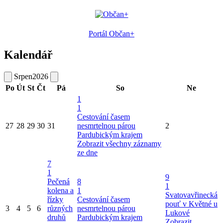
Portál Občan+
Kalendář
Srpen
2026
Po
Út
St
Čt
Pá
So
Ne
1
1
Cestování časem
27
28
29
30
31
nesmrtelnou párou
2
Pardubickým krajem
Zobrazit všechny záznamy
ze dne
7
1
9
Pečená
8
1
kolena a
1
Svatovavřinecká
řízky
Cestování časem
pouť v Květné u
3
4
5
6
různých
nesmrtelnou párou
Lukové
druhů
Pardubickým krajem
Zobrazit