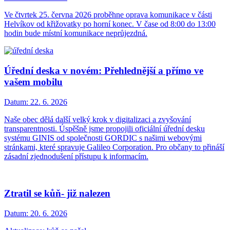
Ve čtvrtek 25. června 2026 proběhne oprava komunikace v části
Helvíkov od křižovatky po horní konec. V čase od 8:00 do 13:00
hodin bude místní komunikace neprůjezdná.
Úřední deska v novém: Přehlednější a přímo ve
vašem mobilu
Datum:
22. 6. 2026
Naše obec dělá další velký krok v digitalizaci a zvyšování
transparentnosti. Úspěšně jsme propojili oficiální úřední desku
systému GINIS od společnosti GORDIC s našimi webovými
stránkami, které spravuje Galileo Corporation. Pro občany to přináší
zásadní zjednodušení přístupu k informacím.
Ztratil se kůň- již nalezen
Datum:
20. 6. 2026