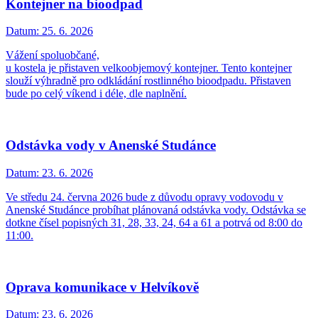
Kontejner na bioodpad
Datum:
25. 6. 2026
Vážení spoluobčané,
u kostela je přistaven velkoobjemový kontejner. Tento kontejner
slouží výhradně pro odkládání rostlinného bioodpadu. Přistaven
bude po celý víkend i déle, dle naplnění.
Odstávka vody v Anenské Studánce
Datum:
23. 6. 2026
Ve středu 24. června 2026 bude z důvodu opravy vodovodu v
Anenské Studánce probíhat plánovaná odstávka vody. Odstávka se
dotkne čísel popisných 31, 28, 33, 24, 64 a 61 a potrvá od 8:00 do
11:00.
Oprava komunikace v Helvíkově
Datum:
23. 6. 2026