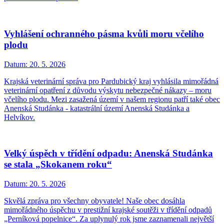
Vyhlášení ochranného pásma kvůli moru včelího
plodu
Datum:
20. 5. 2026
Krajská veterinární správa pro Pardubický kraj vyhlásila mimořádná
veterinární opatření z důvodu výskytu nebezpečné nákazy – moru
včelího plodu. Mezi zasažená území v našem regionu patří také obec
Anenská Studánka - katastrální území Anenská Studánka a
Helvíkov.
Velký úspěch v třídění odpadu: Anenská Studánka
se stala „Skokanem roku“
Datum:
20. 5. 2026
Skvělá zpráva pro všechny obyvatele! Naše obec dosáhla
mimořádného úspěchu v prestižní krajské soutěži v třídění odpadů
„Perníková popelnice“. Za uplynulý rok jsme zaznamenali největší