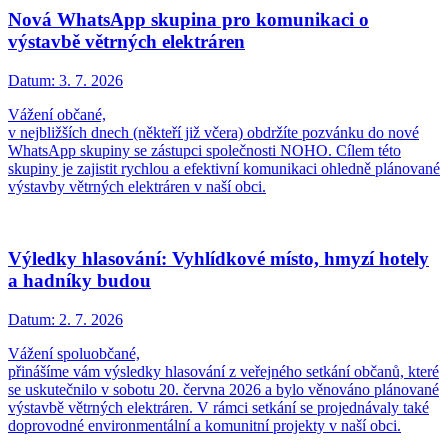
Nová WhatsApp skupina pro komunikaci o
výstavbě větrných elektráren
Datum:
3. 7. 2026
Vážení občané,
v nejbližších dnech (někteří již včera) obdržíte pozvánku do nové
WhatsApp skupiny se zástupci společnosti NOHO. Cílem této
skupiny je zajistit rychlou a efektivní komunikaci ohledně plánované
výstavby větrných elektráren v naší obci.
Výledky hlasování: Vyhlídkové místo, hmyzí hotely
a hadníky budou
Datum:
2. 7. 2026
Vážení spoluobčané,
přinášíme vám výsledky hlasování z veřejného setkání občanů, které
se uskutečnilo v sobotu 20. června 2026 a bylo věnováno plánované
výstavbě větrných elektráren. V rámci setkání se projednávaly také
doprovodné environmentální a komunitní projekty v naší obci.