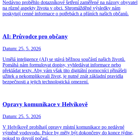
Nedávno proběhlo dotazníkové šetření zaměřené na názory obyvatel
na různé aspekty života v obci. Shromážděné výsledky nám
poskytují cenné informace o potřebách a přáních našich občanů.
AI: Průvodce pro občany
Datum:
25. 5. 2026
Umělá inteligence (AI) se stává běžnou součástí našich životů.
Pomáhá nám formulovat dopisy, vyhledávat informace nebo
překládat texty. Aby vám však tito digitální pomocníci přinášeli
užitek a nekomplikovali život, je nutné znát základní pravidla
bezpečnosti a jejich technologická omezení.
Opravy komunikace v Helvíkově
Datum:
25. 5. 2026
V Helvíkově probíhají opravy místní komunikace po nedávné
výměně vodovodu. Práce by měly být dokončeny do konce týdne,
pokud to dovolí počasí.