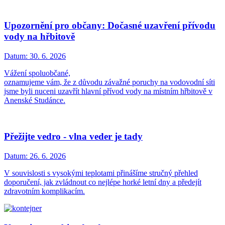
Upozornění pro občany: Dočasné uzavření přívodu
vody na hřbitově
Datum:
30. 6. 2026
Vážení spoluobčané,
oznamujeme vám, že z důvodu závažné poruchy na vodovodní síti
jsme byli nuceni uzavřít hlavní přívod vody na místním hřbitově v
Anenské Studánce.
Přežijte vedro - vlna veder je tady
Datum:
26. 6. 2026
V souvislosti s vysokými teplotami přinášíme stručný přehled
doporučení, jak zvládnout co nejlépe horké letní dny a předejít
zdravotním komplikacím.