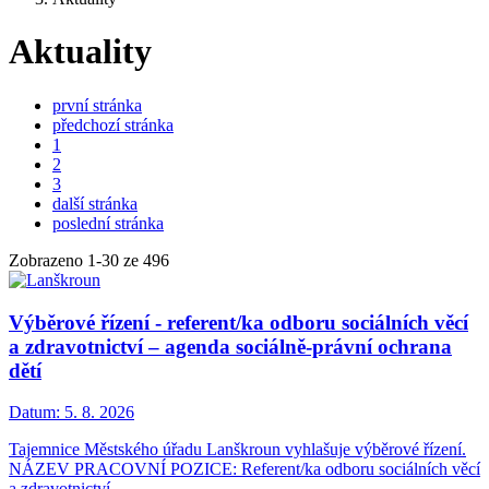
Aktuality
první stránka
předchozí stránka
1
2
3
další stránka
poslední stránka
Zobrazeno
1
-
30
ze 496
Výběrové řízení - referent/ka odboru sociálních věcí
a zdravotnictví – agenda sociálně-právní ochrana
dětí
Datum:
5. 8. 2026
Tajemnice Městského úřadu Lanškroun vyhlašuje výběrové řízení.
NÁZEV PRACOVNÍ POZICE: Referent/ka odboru sociálních věcí
a zdravotnictví