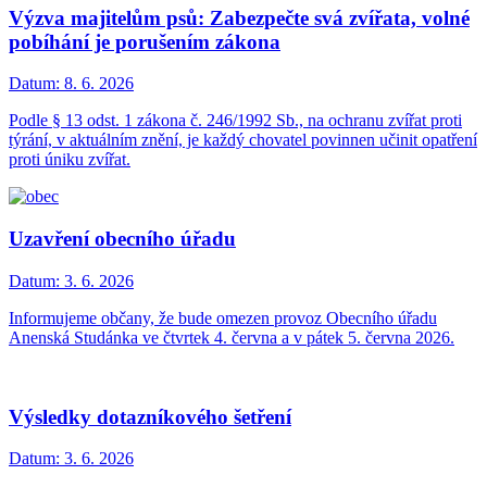
Výzva majitelům psů: Zabezpečte svá zvířata, volné
pobíhání je porušením zákona
Datum:
8. 6. 2026
Podle § 13 odst. 1 zákona č. 246/1992 Sb., na ochranu zvířat proti
týrání, v aktuálním znění, je každý chovatel povinnen učinit opatření
proti úniku zvířat.
Uzavření obecního úřadu
Datum:
3. 6. 2026
Informujeme občany, že bude omezen provoz Obecního úřadu
Anenská Studánka ve čtvrtek 4. června a v pátek 5. června 2026.
Výsledky dotazníkového šetření
Datum:
3. 6. 2026