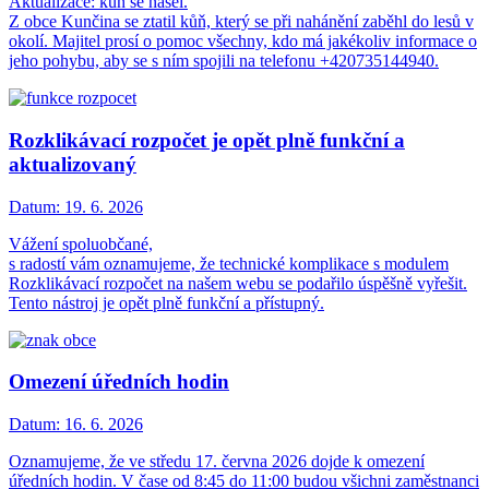
Aktualizace: kůň se našel.
Z obce Kunčina se ztatil kůň, který se při nahánění zaběhl do lesů v
okolí. Majitel prosí o pomoc všechny, kdo má jakékoliv informace o
jeho pohybu, aby se s ním spojili na telefonu +420735144940.
Rozklikávací rozpočet je opět plně funkční a
aktualizovaný
Datum:
19. 6. 2026
Vážení spoluobčané,
s radostí vám oznamujeme, že technické komplikace s modulem
Rozklikávací rozpočet na našem webu se podařilo úspěšně vyřešit.
Tento nástroj je opět plně funkční a přístupný.
Omezení úředních hodin
Datum:
16. 6. 2026
Oznamujeme, že ve středu 17. června 2026 dojde k omezení
úředních hodin. V čase od 8:45 do 11:00 budou všichni zaměstnanci