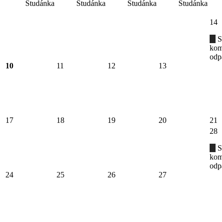
Studánka
Studánka
Studánka
Studánka
14
S
kom
odp
10
11
12
13
17
18
19
20
21
28
S
kom
odp
24
25
26
27