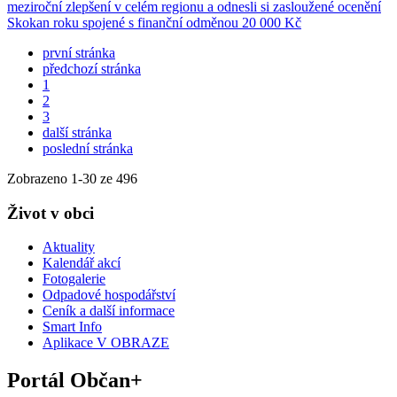
meziroční zlepšení v celém regionu a odnesli si zasloužené ocenění
Skokan roku spojené s finanční odměnou 20 000 Kč
první stránka
předchozí stránka
1
2
3
další stránka
poslední stránka
Zobrazeno
1
-
30
ze 496
Život v obci
Aktuality
Kalendář akcí
Fotogalerie
Odpadové hospodářství
Ceník a další informace
Smart Info
Aplikace V OBRAZE
Portál Občan+