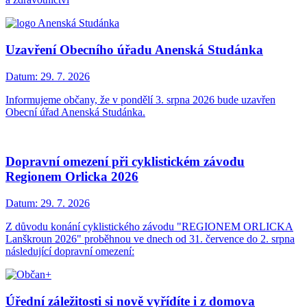
Uzavření Obecního úřadu Anenská Studánka
Datum:
29. 7. 2026
Informujeme občany, že v pondělí 3. srpna 2026 bude uzavřen
Obecní úřad Anenská Studánka.
Dopravní omezení při cyklistickém závodu
Regionem Orlicka 2026
Datum:
29. 7. 2026
Z důvodu konání cyklistického závodu "REGIONEM ORLICKA
Lanškroun 2026" proběhnou ve dnech od 31. července do 2. srpna
následující dopravní omezení:
Úřední záležitosti si nově vyřídíte i z domova