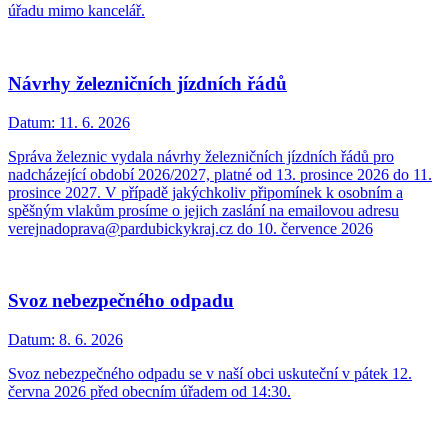
úřadu mimo kancelář.
Návrhy železničních jízdních řádů
Datum:
11. 6. 2026
Správa železnic vydala návrhy železničních jízdních řádů pro
nadcházející období 2026/2027, platné od 13. prosince 2026 do 11.
prosince 2027. V případě jakýchkoliv připomínek k osobním a
spěšným vlakům prosíme o jejich zaslání na emailovou adresu
verejnadoprava@pardubickykraj.cz do 10. července 2026
Svoz nebezpečného odpadu
Datum:
8. 6. 2026
Svoz nebezpečného odpadu se v naší obci uskuteční v pátek 12.
června 2026 před obecním úřadem od 14:30.