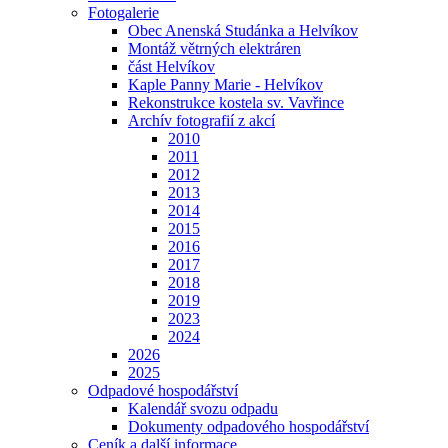
Fotogalerie
Obec Anenská Studánka a Helvíkov
Montáž větrných elektráren
část Helvíkov
Kaple Panny Marie - Helvíkov
Rekonstrukce kostela sv. Vavřince
Archív fotografií z akcí
2010
2011
2012
2013
2014
2015
2016
2017
2018
2019
2023
2024
2026
2025
Odpadové hospodářství
Kalendář svozu odpadu
Dokumenty odpadového hospodářství
Ceník a další informace