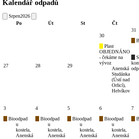
Kalendář odpadů
Srpen
2026
Po
Út
St
Čt
31
30
B
Plast
OBJEDNÁNO
- čekáme na
S
vývoz
kom
27
28
29
Anenská
odp
Studánka
(Ústí nad
Orlicí),
Helvíkov
3
4
5
6
7
Bioodpad
Bioodpad
Bioodpad
Bioodpad
B
u
u
u
u
kostela,
kostela,
kostela,
kostela,
Anenská
Anenská
Anenská
Anenská