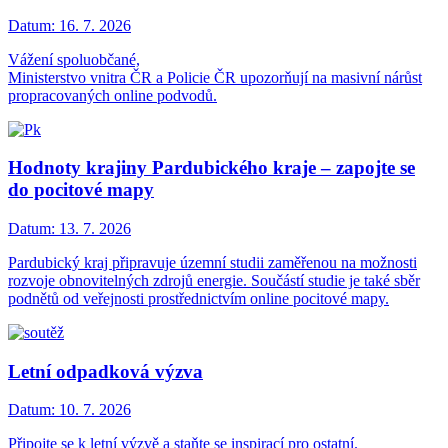
Datum:
16. 7. 2026
Vážení spoluobčané,
Ministerstvo vnitra ČR a Policie ČR upozorňují na masivní nárůst
propracovaných online podvodů.
Hodnoty krajiny Pardubického kraje – zapojte se
do pocitové mapy
Datum:
13. 7. 2026
Pardubický kraj připravuje územní studii zaměřenou na možnosti
rozvoje obnovitelných zdrojů energie. Součástí studie je také sběr
podnětů od veřejnosti prostřednictvím online pocitové mapy.
Letní odpadková výzva
Datum:
10. 7. 2026
Připojte se k letní výzvě a staňte se inspirací pro ostatní.