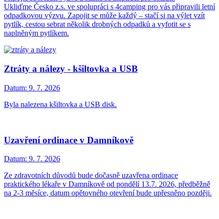
Ukliďme Česko z.s. ve spolupráci s 4camping pro vás připravili letní
odpadkovou výzvu. Zapojit se může každý – stačí si na výlet vzít
pytlík, cestou sebrat několik drobných odpadků a vyfotit se s
naplněným pytlíkem.
Ztráty a nálezy - kšiltovka a USB
Datum:
9. 7. 2026
Byla nalezena kšiltovka a USB disk.
Uzavření ordinace v Damníkově
Datum:
9. 7. 2026
Ze zdravotních důvodů bude dočasně uzavřena ordinace
praktického lékaře v Damníkově od pondělí 13.7. 2026, předběžně
na 2-3 měsíce, datum opětovného otevření bude upřesněno později.