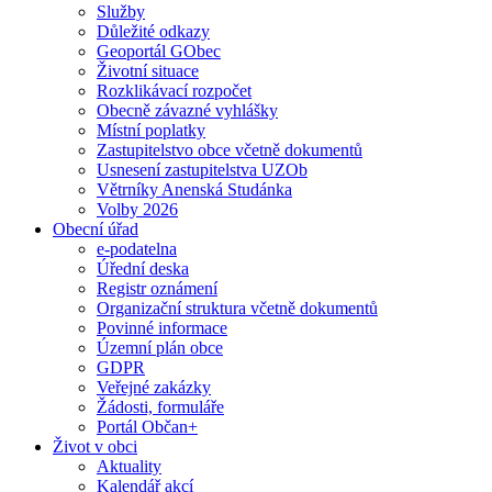
Služby
Důležité odkazy
Geoportál GObec
Životní situace
Rozklikávací rozpočet
Obecně závazné vyhlášky
Místní poplatky
Zastupitelstvo obce včetně dokumentů
Usnesení zastupitelstva UZOb
Větrníky Anenská Studánka
Volby 2026
Obecní úřad
e-podatelna
Úřední deska
Registr oznámení
Organizační struktura včetně dokumentů
Povinné informace
Územní plán obce
GDPR
Veřejné zakázky
Žádosti, formuláře
Portál Občan+
Život v obci
Aktuality
Kalendář akcí