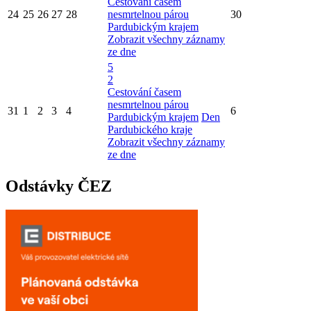
Cestování časem
24
25
26
27
28
nesmrtelnou párou
30
Pardubickým krajem
Zobrazit všechny záznamy
ze dne
5
2
Cestování časem
nesmrtelnou párou
31
1
2
3
4
6
Pardubickým krajem
Den
Pardubického kraje
Zobrazit všechny záznamy
ze dne
Odstávky ČEZ