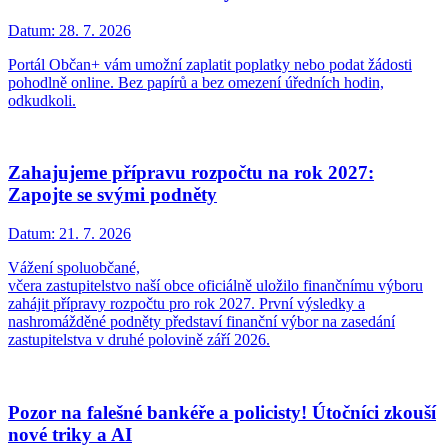
Datum:
28. 7. 2026
Portál Občan+ vám umožní zaplatit poplatky nebo podat žádosti
pohodlně online. Bez papírů a bez omezení úředních hodin,
odkudkoli.
Zahajujeme přípravu rozpočtu na rok 2027:
Zapojte se svými podněty
Datum:
21. 7. 2026
Vážení spoluobčané,
včera zastupitelstvo naší obce oficiálně uložilo finančnímu výboru
zahájit přípravy rozpočtu pro rok 2027. První výsledky a
nashromážděné podněty představí finanční výbor na zasedání
zastupitelstva v druhé polovině září 2026.
Pozor na falešné bankéře a policisty! Útočníci zkouší
nové triky a AI