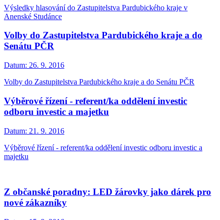
Výsledky hlasování do Zastupitelstva Pardubického kraje v
Anenské Studánce
Volby do Zastupitelstva Pardubického kraje a do
Senátu PČR
Datum:
26. 9. 2016
Volby do Zastupitelstva Pardubického kraje a do Senátu PČR
Výběrové řízení - referent/ka oddělení investic
odboru investic a majetku
Datum:
21. 9. 2016
Výběrové řízení - referent/ka oddělení investic odboru investic a
majetku
Z občanské poradny: LED žárovky jako dárek pro
nové zákazníky