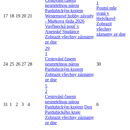
Cestování časem
1
nesmrtelnou párou
Poutní mše
Pardubickým krajem
svatá v
17
18
19
20
21
Westernové hobby závody
Helvíkově
- Markova jízda 2026
Zobrazit
Vavřinecká pouť v
všechny
Anenské Studánce
záznamy ze dne
Zobrazit všechny záznamy
ze dne
29
1
Cestování časem
24
25
26
27
28
nesmrtelnou párou
30
Pardubickým krajem
Zobrazit všechny záznamy
ze dne
5
2
Cestování časem
nesmrtelnou párou
31
1
2
3
4
6
Pardubickým krajem
Den
Pardubického kraje
Zobrazit všechny záznamy
ze dne