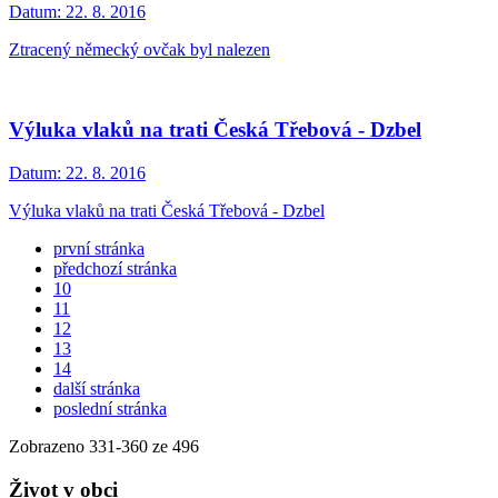
Datum:
22. 8. 2016
Ztracený německý ovčak byl nalezen
Výluka vlaků na trati Česká Třebová - Dzbel
Datum:
22. 8. 2016
Výluka vlaků na trati Česká Třebová - Dzbel
první stránka
předchozí stránka
10
11
12
13
14
další stránka
poslední stránka
Zobrazeno
331
-
360
ze 496
Život v obci