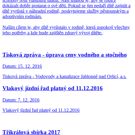
schopny řešit vlastními silami. Naší snahou je, aby se rodiče
dokázali dobře postarat o své děti. Pokud se jim nedaří dítě zajistit a
dítě vyrůstá v náhradní rodině, poskytujeme služby pěstounským a
adoptivním rodinám.
Naším cílem je, aby dítě vyrůstalo v rodině, která uspokojí všechny
jeho potřeby a kde bude zajištěn zdravý vývoj dítěte.
Tisková zpráva - úprava ceny vodného a stočného
Datum:
15. 12. 2016
Tisková zpráva - Vodovody a kanalizace Jablonné nad Orlicí, a.s.
Vlakový jízdní řad platný od 11.12.2016
Datum:
7. 12. 2016
Vlakový jízdní řad platný od 11.12.2016
Tříkrálová sbírka 2017