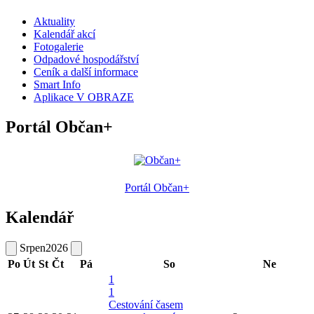
Aktuality
Kalendář akcí
Fotogalerie
Odpadové hospodářství
Ceník a další informace
Smart Info
Aplikace V OBRAZE
Portál Občan+
Portál Občan+
Kalendář
Srpen
2026
Po
Út
St
Čt
Pá
So
Ne
1
1
Cestování časem