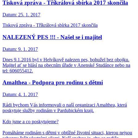
Tisková zpráva - Tříkrálová sbírka 2017 skončila
Datum:
25. 1. 2017
Tisková zpráva - Tříkrálová sbírka 2017 skončila
NALEZENÝ PES !!! - Našel se i majitel
Datum:
9. 1. 2017
Dnes 9.1.2016 byl v Helvíkově nalezen pes, bohužel bez obojku.
Majitel ať se hlásí na obecním úřade v Anenské Studánce nebo na
tel: 606055412.
Amalthea - Podpora pro rodinu s dětmi
Datum:
4. 1. 2017
Rádi bychom Vás informovali o naší organizaci Amalthea, která
poskytuje služby rodinám v Pardubickém kraji.
Kdo jsme a co poskytujeme?
Pomáháme rodinám s dětmi v obtížné životní situaci, kterou nejsou