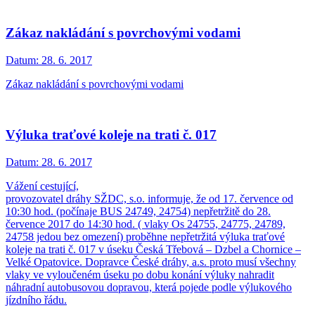
Zákaz nakládání s povrchovými vodami
Datum:
28. 6. 2017
Zákaz nakládání s povrchovými vodami
Výluka traťové koleje na trati č. 017
Datum:
28. 6. 2017
Vážení cestující,
provozovatel dráhy SŽDC, s.o. informuje, že od 17. července od
10:30 hod. (počínaje BUS 24749, 24754) nepřetržitě do 28.
července 2017 do 14:30 hod. ( vlaky Os 24755, 24775, 24789,
24758 jedou bez omezení) proběhne nepřetržitá výluka traťové
koleje na trati č. 017 v úseku Česká Třebová – Dzbel a Chornice –
Velké Opatovice. Dopravce České dráhy, a.s. proto musí všechny
vlaky ve vyloučeném úseku po dobu konání výluky nahradit
náhradní autobusovou dopravou, která pojede podle výlukového
jízdního řádu.