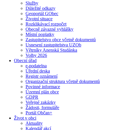
Služby
Důležité odkazy
Geoportál GObec
Životní situace
Rozklikávací rozpočet
Obecně závazné vyhlášky
Místní poplatky
Zastupitelstvo obce včetně dokumentů
Usnesení zastupitelstva UZOb
Větrníky Anenská Studánka
Volby 2026
Obecní úřad
e-podatelna
Úřední deska
Registr oznámení
Organizační struktura včetně dokumentů
Povinné informace
Územní plán obce
GDPR
Veřejné zakázky
Žádosti, formuláře
Portál Občan+
Život v obci
Aktuality
Kalendář akcí