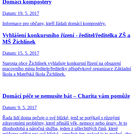
Domácí kompostéry
Datum:
19. 5. 2017
Informace pro občany, kteří žádali domácí kompostéry.
Vyhlášení konkursního řízení - ředitel/ředitelka ZŠ a
MŠ Žichlínek
Datum:
15. 5. 2017
Starosta obce Žichlínek vyhlašuje konkursní řízení na obsazení
pracovního místa ředitele/ředitelky příspěvkové organizace Základní
škola a Mateřská škola Žichlínek.
Domácí péče se nemusíte bát – Charita vám pomůže
Datum:
9. 5. 2017
Řada lidí doma pečuje o své blízké, jenž se potýkají s různými
zdravotními problémy, které přináší věk, nemoce nebo úrazy. Je to
dlouhodobá a náročná služba, jeden z ušlechtilých činů, které
můžeme udělat pro své blízké - umožnit jim, pokud je to možné, aby