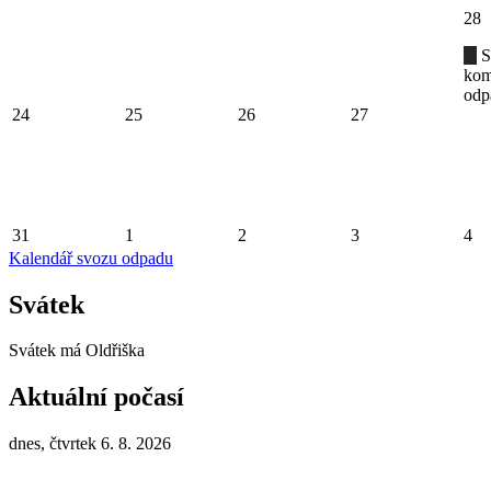
28
S
kom
odp
24
25
26
27
31
1
2
3
4
Kalendář svozu odpadu
Svátek
Svátek má
Oldřiška
Aktuální počasí
dnes, čtvrtek 6. 8. 2026