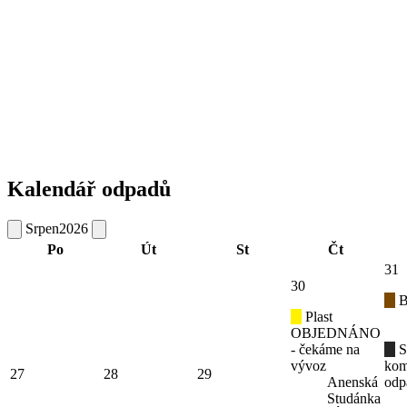
Kalendář odpadů
Srpen
2026
Po
Út
St
Čt
31
30
B
Plast
OBJEDNÁNO
- čekáme na
S
vývoz
kom
27
28
29
Anenská
odp
Studánka