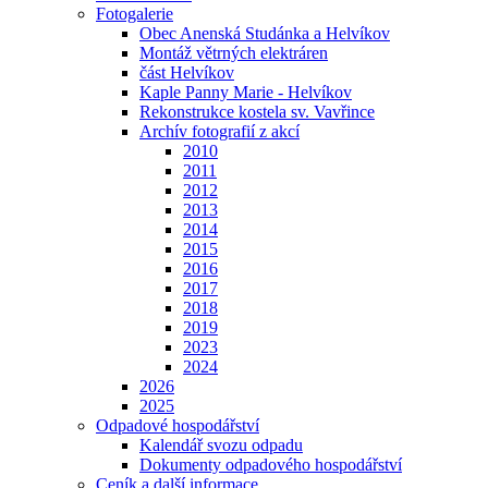
Fotogalerie
Obec Anenská Studánka a Helvíkov
Montáž větrných elektráren
část Helvíkov
Kaple Panny Marie - Helvíkov
Rekonstrukce kostela sv. Vavřince
Archív fotografií z akcí
2010
2011
2012
2013
2014
2015
2016
2017
2018
2019
2023
2024
2026
2025
Odpadové hospodářství
Kalendář svozu odpadu
Dokumenty odpadového hospodářství
Ceník a další informace