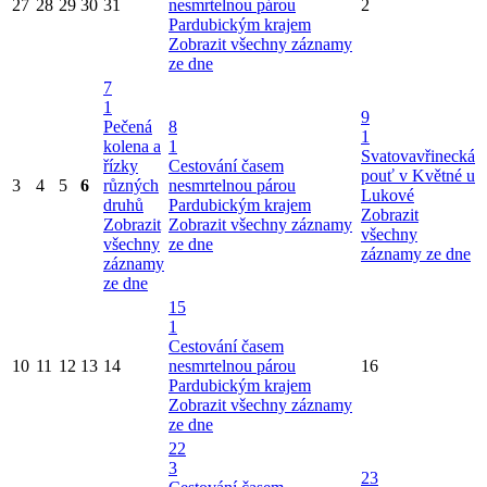
27
28
29
30
31
nesmrtelnou párou
2
Pardubickým krajem
Zobrazit všechny záznamy
ze dne
7
1
9
Pečená
8
1
kolena a
1
Svatovavřinecká
řízky
Cestování časem
pouť v Květné u
3
4
5
6
různých
nesmrtelnou párou
Lukové
druhů
Pardubickým krajem
Zobrazit
Zobrazit
Zobrazit všechny záznamy
všechny
všechny
ze dne
záznamy ze dne
záznamy
ze dne
15
1
Cestování časem
10
11
12
13
14
nesmrtelnou párou
16
Pardubickým krajem
Zobrazit všechny záznamy
ze dne
22
3
23