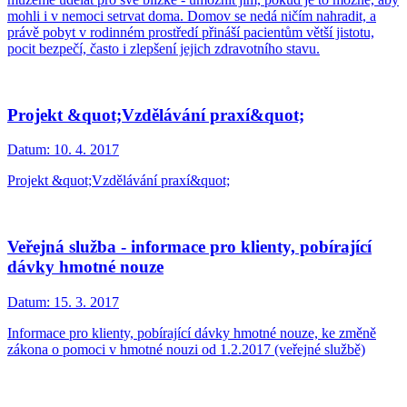
mohli i v nemoci setrvat doma. Domov se nedá ničím nahradit, a
právě pobyt v rodinném prostředí přináší pacientům větší jistotu,
pocit bezpečí, často i zlepšení jejich zdravotního stavu.
Projekt &quot;Vzdělávání praxí&quot;
Datum:
10. 4. 2017
Projekt &quot;Vzdělávání praxí&quot;
Veřejná služba - informace pro klienty, pobírající
dávky hmotné nouze
Datum:
15. 3. 2017
Informace pro klienty, pobírající dávky hmotné nouze, ke změně
zákona o pomoci v hmotné nouzi od 1.2.2017 (veřejné službě)