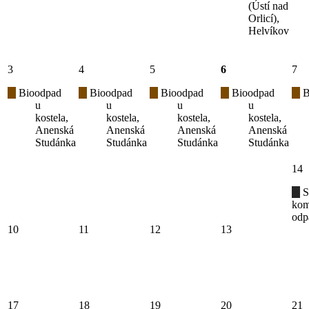
(Ústí nad
Orlicí),
Helvíkov
3
4
5
6
7
Bioodpad
Bioodpad
Bioodpad
Bioodpad
B
u
u
u
u
kostela,
kostela,
kostela,
kostela,
Anenská
Anenská
Anenská
Anenská
Studánka
Studánka
Studánka
Studánka
14
S
kom
odp
10
11
12
13
17
18
19
20
21