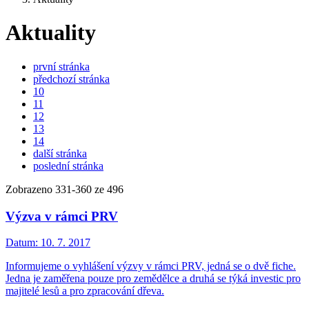
Aktuality
první stránka
předchozí stránka
10
11
12
13
14
další stránka
poslední stránka
Zobrazeno
331
-
360
ze 496
Výzva v rámci PRV
Datum:
10. 7. 2017
Informujeme o vyhlášení výzvy v rámci PRV, jedná se o dvě fiche.
Jedna je zaměřena pouze pro zemědělce a druhá se týká investic pro
majitelé lesů a pro zpracování dřeva.