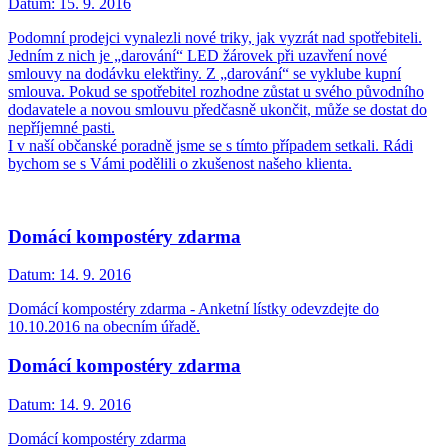
Datum:
15. 9. 2016
Podomní prodejci vynalezli nové triky, jak vyzrát nad spotřebiteli.
Jedním z nich je „darování“ LED žárovek při uzavření nové
smlouvy na dodávku elektřiny. Z „darování“ se vyklube kupní
smlouva. Pokud se spotřebitel rozhodne zůstat u svého původního
dodavatele a novou smlouvu předčasně ukončit, může se dostat do
nepříjemné pasti.
I v naší občanské poradně jsme se s tímto případem setkali. Rádi
bychom se s Vámi podělili o zkušenost našeho klienta.
Domácí kompostéry zdarma
Datum:
14. 9. 2016
Domácí kompostéry zdarma - Anketní lístky odevzdejte do
10.10.2016 na obecním úřadě.
Domácí kompostéry zdarma
Datum:
14. 9. 2016
Domácí kompostéry zdarma