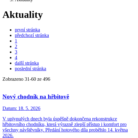
Aktuality
první stránka
předchozí stránka
1
2
3
4
další stránka
poslední stránka
Zobrazeno
31
-
60
ze 496
Nový chodník na hřbitově
Datum:
18. 5. 2026
V uplynulých dnech byla úspěšně dokončena rekonstrukce
hřbitovního chodníku, která výrazně zlepší přístup i komfort pro
všechny návštěvníky. Předání hotového díla proběhlo 14. května
2026.