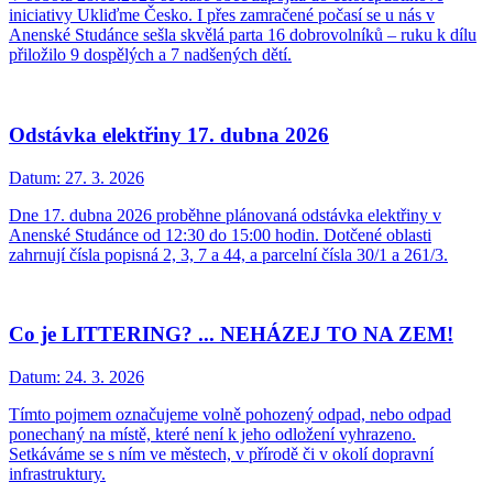
iniciativy Ukliďme Česko. I přes zamračené počasí se u nás v
Anenské Studánce sešla skvělá parta 16 dobrovolníků – ruku k dílu
přiložilo 9 dospělých a 7 nadšených dětí.
Odstávka elektřiny 17. dubna 2026
Datum:
27. 3. 2026
Dne 17. dubna 2026 proběhne plánovaná odstávka elektřiny v
Anenské Studánce od 12:30 do 15:00 hodin. Dotčené oblasti
zahrnují čísla popisná 2, 3, 7 a 44, a parcelní čísla 30/1 a 261/3.
Co je LITTERING? ... NEHÁZEJ TO NA ZEM!
Datum:
24. 3. 2026
Tímto pojmem označujeme volně pohozený odpad, nebo odpad
ponechaný na místě, které není k jeho odložení vyhrazeno.
Setkáváme se s ním ve městech, v přírodě či v okolí dopravní
infrastruktury.