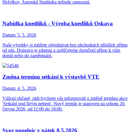
Helvíkov, Anenská Studánka nebude omezená.
Nabídka knedlíků - Výroba knedlíků Oskava
Datum:
5. 5. 2026
Naše výrobky si můžete objednávat bez obchodních přirážek přímo
od nás. Doprava je zdarma a zajišťujeme doručení přímo k vám
domů nebo do zaměstnání.
Změna termínu setkání k výstavbě VTE
Datum:
4. 5. 2026
Vážení občané, rádi bychom vás informovali o změně termínu akce
'Setkání pod širým nebem'. Nový termín je stanoven na sobotu 20.
června 2026, od 11:00 do 18:00.
Svoz popelnic v pátek 8.5.2026