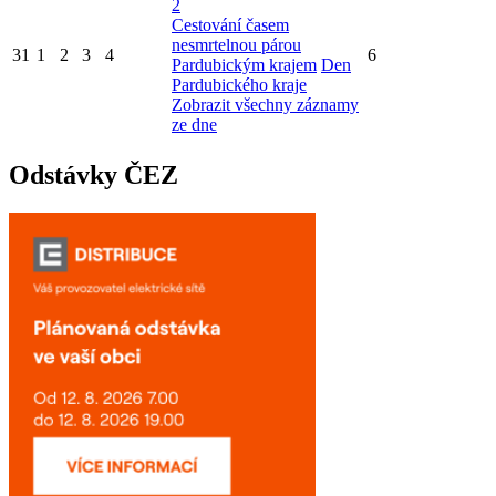
2
Cestování časem
nesmrtelnou párou
31
1
2
3
4
6
Pardubickým krajem
Den
Pardubického kraje
Zobrazit všechny záznamy
ze dne
Odstávky ČEZ