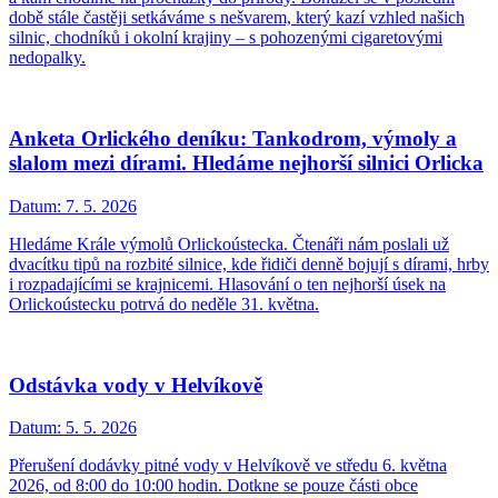
době stále častěji setkáváme s nešvarem, který kazí vzhled našich
silnic, chodníků i okolní krajiny – s pohozenými cigaretovými
nedopalky.
Anketa Orlického deníku: Tankodrom, výmoly a
slalom mezi dírami. Hledáme nejhorší silnici Orlicka
Datum:
7. 5. 2026
Hledáme Krále výmolů Orlickoústecka. Čtenáři nám poslali už
dvacítku tipů na rozbité silnice, kde řidiči denně bojují s dírami, hrby
i rozpadajícími se krajnicemi. Hlasování o ten nejhorší úsek na
Orlickoústecku potrvá do neděle 31. května.
Odstávka vody v Helvíkově
Datum:
5. 5. 2026
Přerušení dodávky pitné vody v Helvíkově ve středu 6. května
2026, od 8:00 do 10:00 hodin. Dotkne se pouze části obce