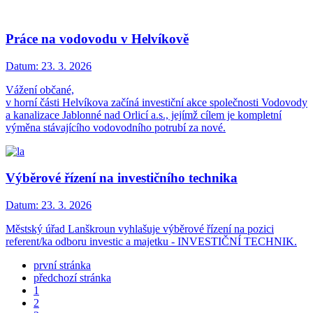
Práce na vodovodu v Helvíkově
Datum:
23. 3. 2026
Vážení občané,
v horní části Helvíkova začíná investiční akce společnosti Vodovody
a kanalizace Jablonné nad Orlicí a.s., jejímž cílem je kompletní
výměna stávajícího vodovodního potrubí za nové.
Výběrové řízení na investičního technika
Datum:
23. 3. 2026
Městský úřad Lanškroun vyhlašuje výběrové řízení na pozici
referent/ka odboru investic a majetku - INVESTIČNÍ TECHNIK.
první stránka
předchozí stránka
1
2