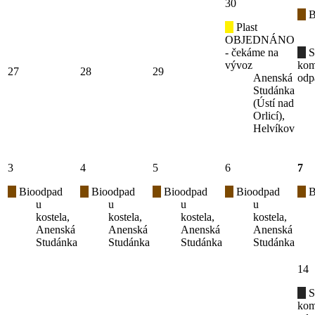
30
B
Plast
OBJEDNÁNO
- čekáme na
S
vývoz
kom
27
28
29
Anenská
odp
Studánka
(Ústí nad
Orlicí),
Helvíkov
3
4
5
6
7
Bioodpad
Bioodpad
Bioodpad
Bioodpad
B
u
u
u
u
kostela,
kostela,
kostela,
kostela,
Anenská
Anenská
Anenská
Anenská
Studánka
Studánka
Studánka
Studánka
14
S
kom