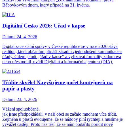
Bábovkovým dnem, který připadá na 31. května.
Digitální Česko 2026: Úřad v kapse
Datum:
24. 4. 2026
Digitalizace státní správy v České republice se v roce 2026 stává
realitou, která občanům přináší zásadní zjednodušení komunikace s
úřady. Cílem je mít „úřad v kapse“ a vyřizovat formality z domova
nebo přes mobil, uvádí Digitální a informační agentura (DIA).
Třídíte skvěle! Navyšujeme počet kontejnerů na
papír a plasty
Datum:
23. 4. 2026
Vážení spoluobčané,
jak jsme předpokládali, v naší obci se začalo mnohem více třídit.
Zejména u plastů evidujeme, že se nádoby plní rychleji a musíme je
vyvážet častěji. Proto nás těší, že se nám podařilo pořídit nové