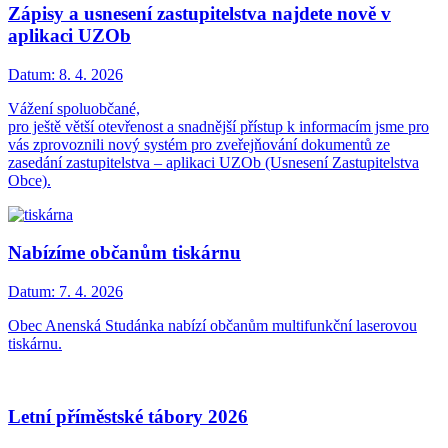
Zápisy a usnesení zastupitelstva najdete nově v
aplikaci UZOb
Datum:
8. 4. 2026
Vážení spoluobčané,
pro ještě větší otevřenost a snadnější přístup k informacím jsme pro
vás zprovoznili nový systém pro zveřejňování dokumentů ze
zasedání zastupitelstva – aplikaci UZOb (Usnesení Zastupitelstva
Obce).
Nabízíme občanům tiskárnu
Datum:
7. 4. 2026
Obec Anenská Studánka nabízí občanům multifunkční laserovou
tiskárnu.
Letní příměstské tábory 2026