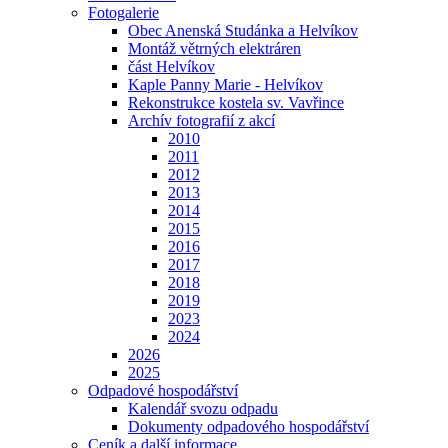
Fotogalerie
Obec Anenská Studánka a Helvíkov
Montáž větrných elektráren
část Helvíkov
Kaple Panny Marie - Helvíkov
Rekonstrukce kostela sv. Vavřince
Archív fotografií z akcí
2010
2011
2012
2013
2014
2015
2016
2017
2018
2019
2023
2024
2026
2025
Odpadové hospodářství
Kalendář svozu odpadu
Dokumenty odpadového hospodářství
Ceník a další informace