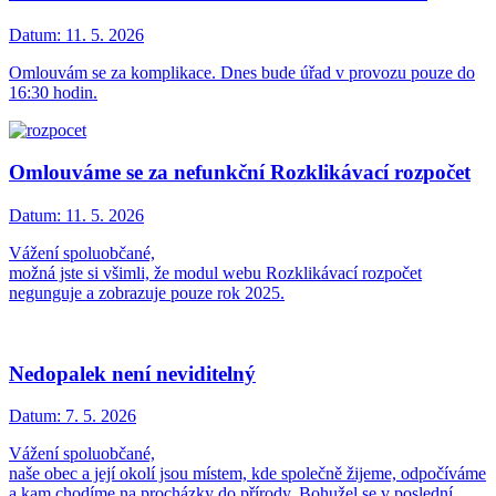
Datum:
11. 5. 2026
Omlouvám se za komplikace. Dnes bude úřad v provozu pouze do
16:30 hodin.
Omlouváme se za nefunkční Rozklikávací rozpočet
Datum:
11. 5. 2026
Vážení spoluobčané,
možná jste si všimli, že modul webu Rozklikávací rozpočet
negunguje a zobrazuje pouze rok 2025.
Nedopalek není neviditelný
Datum:
7. 5. 2026
Vážení spoluobčané,
naše obec a její okolí jsou místem, kde společně žijeme, odpočíváme
a kam chodíme na procházky do přírody. Bohužel se v poslední