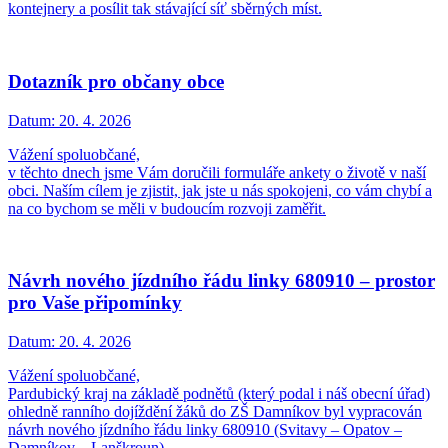
kontejnery a posílit tak stávající síť sběrných míst.
Dotazník pro občany obce
Datum:
20. 4. 2026
Vážení spoluobčané,
v těchto dnech jsme Vám doručili formuláře ankety o životě v naší
obci. Naším cílem je zjistit, jak jste u nás spokojeni, co vám chybí a
na co bychom se měli v budoucím rozvoji zaměřit.
Návrh nového jízdního řádu linky 680910 – prostor
pro Vaše připomínky
Datum:
20. 4. 2026
Vážení spoluobčané,
Pardubický kraj na základě podnětů (který podal i náš obecní úřad)
ohledně ranního dojíždění žáků do ZŠ Damníkov byl vypracován
návrh nového jízdního řádu linky 680910 (Svitavy – Opatov –
Damníkov – Lanškroun).