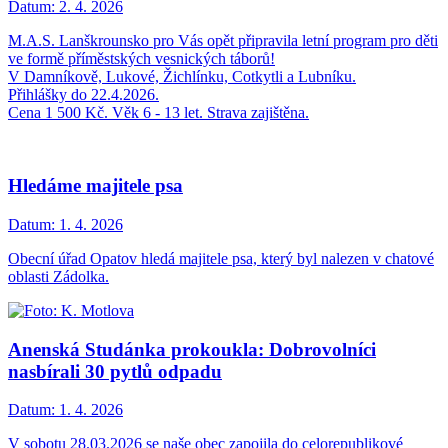
Datum:
2. 4. 2026
M.A.S. Lanškrounsko pro Vás opět připravila letní program pro děti
ve formě příměstských vesnických táborů!
V Damníkově, Lukové, Žichlínku, Cotkytli a Lubníku.
Přihlášky do 22.4.2026.
Cena 1 500 Kč. Věk 6 - 13 let. Strava zajištěna.
Hledáme majitele psa
Datum:
1. 4. 2026
Obecní úřad Opatov hledá majitele psa, který byl nalezen v chatové
oblasti Zádolka.
Anenská Studánka prokoukla: Dobrovolníci
nasbírali 30 pytlů odpadu
Datum:
1. 4. 2026
V sobotu 28.03.2026 se naše obec zapojila do celorepublikové