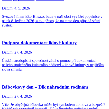
Datum:
4. 5. 2026
Svozová firma Eko-Bi s.r.o. bude v naší obci vyvážet popelnice v
pátek 8. května 2026, a to i přesto, že na tento den připadá státní
svátek.
Podpora dokumentace lidové kultury
Datum:
27. 4. 2026
Česká národopisná společnost žádá o pomoc při dokumentaci
našeho společného kulturního dědictví – lidové kultury v nejširším
slova smyslu.
Bábovkový den – Dík náhradním rodinám
Datum:
27. 4. 2026
Víte, že obyčejná bábovka může být symbolem domova a bezpečí?
Každý rok vyvrcholí kampaň „Dík náhradním rodinám“ právě