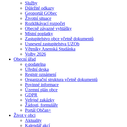
Služby
Důležité odkazy
Geoportál GObec
Životní situace
Rozklikávací rozpočet
Obecně závazné vyhlášky
Místní poplatky
Zastupitelstvo obce včetně dokumentů
Usnesení zastupitelstva UZOb
Větrníky Anenská Studánka
Volby 2026
Obecní úřad
e-podatelna
Úřední deska
Registr oznámení
Organizační struktura včetně dokumentů
Povinné informace
Územní plán obce
GDPR
Veřejné zakázky
Žádosti, formuláře
Portál Občan+
Život v obci
Aktuality
Kalendář akcí