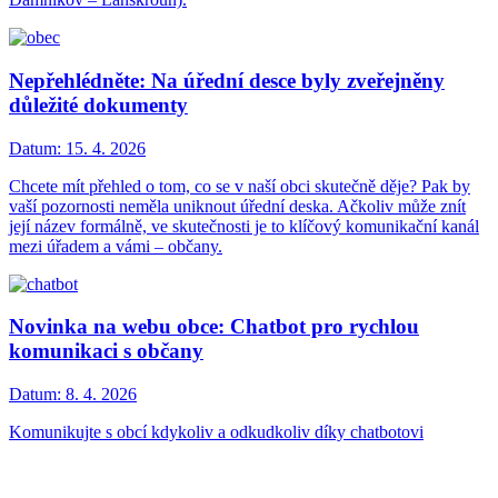
Nepřehlédněte: Na úřední desce byly zveřejněny
důležité dokumenty
Datum:
15. 4. 2026
Chcete mít přehled o tom, co se v naší obci skutečně děje? Pak by
vaší pozornosti neměla uniknout úřední deska. Ačkoliv může znít
její název formálně, ve skutečnosti je to klíčový komunikační kanál
mezi úřadem a vámi – občany.
Novinka na webu obce: Chatbot pro rychlou
komunikaci s občany
Datum:
8. 4. 2026
Komunikujte s obcí kdykoliv a odkudkoliv díky chatbotovi