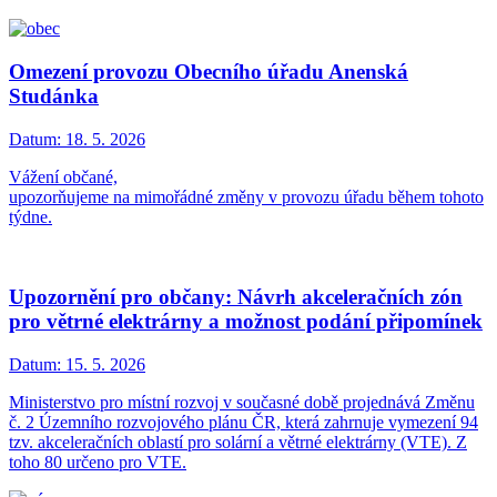
Omezení provozu Obecního úřadu Anenská
Studánka
Datum:
18. 5. 2026
Vážení občané,
upozorňujeme na mimořádné změny v provozu úřadu během tohoto
týdne.
Upozornění pro občany: Návrh akceleračních zón
pro větrné elektrárny a možnost podání připomínek
Datum:
15. 5. 2026
Ministerstvo pro místní rozvoj v současné době projednává Změnu
č. 2 Územního rozvojového plánu ČR, která zahrnuje vymezení 94
tzv. akceleračních oblastí pro solární a větrné elektrárny (VTE). Z
toho 80 určeno pro VTE.