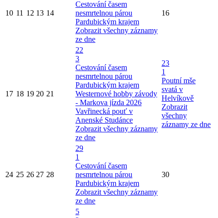
Cestování časem
10
11
12
13
14
nesmrtelnou párou
16
Pardubickým krajem
Zobrazit všechny záznamy
ze dne
22
3
23
Cestování časem
1
nesmrtelnou párou
Poutní mše
Pardubickým krajem
svatá v
17
18
19
20
21
Westernové hobby závody
Helvíkově
- Markova jízda 2026
Zobrazit
Vavřinecká pouť v
všechny
Anenské Studánce
záznamy ze dne
Zobrazit všechny záznamy
ze dne
29
1
Cestování časem
24
25
26
27
28
nesmrtelnou párou
30
Pardubickým krajem
Zobrazit všechny záznamy
ze dne
5