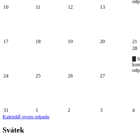
odp
10
11
12
13
17
18
19
20
21
28
S
kom
odp
24
25
26
27
31
1
2
3
4
Kalendář svozu odpadu
Svátek