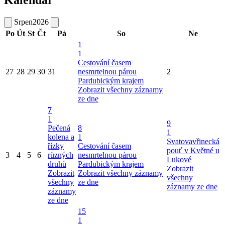
Kalendář
Srpen
2026
Po
Út
St
Čt
Pá
So
Ne
1
1
Cestování časem
27
28
29
30
31
nesmrtelnou párou
2
Pardubickým krajem
Zobrazit všechny záznamy
ze dne
7
1
9
Pečená
8
1
kolena a
1
Svatovavřinecká
řízky
Cestování časem
pouť v Květné u
3
4
5
6
různých
nesmrtelnou párou
Lukové
druhů
Pardubickým krajem
Zobrazit
Zobrazit
Zobrazit všechny záznamy
všechny
všechny
ze dne
záznamy ze dne
záznamy
ze dne
15
1