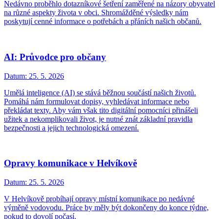
Nedávno proběhlo dotazníkové šetření zaměřené na názory obyvatel
na různé aspekty života v obci. Shromážděné výsledky nám
poskytují cenné informace o potřebách a přáních našich občanů.
AI: Průvodce pro občany
Datum:
25. 5. 2026
Umělá inteligence (AI) se stává běžnou součástí našich životů.
Pomáhá nám formulovat dopisy, vyhledávat informace nebo
překládat texty. Aby vám však tito digitální pomocníci přinášeli
užitek a nekomplikovali život, je nutné znát základní pravidla
bezpečnosti a jejich technologická omezení.
Opravy komunikace v Helvíkově
Datum:
25. 5. 2026
V Helvíkově probíhají opravy místní komunikace po nedávné
výměně vodovodu. Práce by měly být dokončeny do konce týdne,
pokud to dovolí počasí.