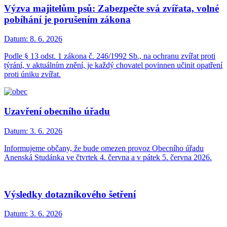
Výzva majitelům psů: Zabezpečte svá zvířata, volné
pobíhání je porušením zákona
Datum:
8. 6. 2026
Podle § 13 odst. 1 zákona č. 246/1992 Sb., na ochranu zvířat proti
týrání, v aktuálním znění, je každý chovatel povinnen učinit opatření
proti úniku zvířat.
Uzavření obecního úřadu
Datum:
3. 6. 2026
Informujeme občany, že bude omezen provoz Obecního úřadu
Anenská Studánka ve čtvrtek 4. června a v pátek 5. června 2026.
Výsledky dotazníkového šetření
Datum:
3. 6. 2026