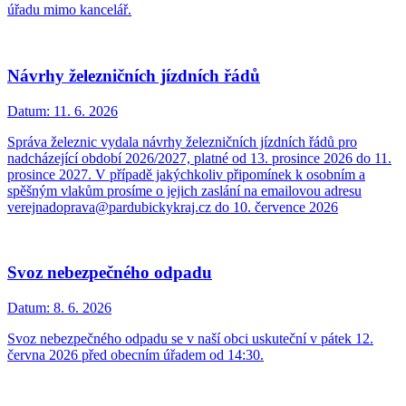
úřadu mimo kancelář.
Návrhy železničních jízdních řádů
Datum:
11. 6. 2026
Správa železnic vydala návrhy železničních jízdních řádů pro
nadcházející období 2026/2027, platné od 13. prosince 2026 do 11.
prosince 2027. V případě jakýchkoliv připomínek k osobním a
spěšným vlakům prosíme o jejich zaslání na emailovou adresu
verejnadoprava@pardubickykraj.cz do 10. července 2026
Svoz nebezpečného odpadu
Datum:
8. 6. 2026
Svoz nebezpečného odpadu se v naší obci uskuteční v pátek 12.
června 2026 před obecním úřadem od 14:30.