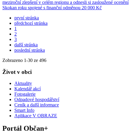
meziroční zlepšení v celém regionu a odnesli si zasloužené ocenění
Skokan roku spojené s finanční odměnou 20 000 Kč
první stránka
předchozí stránka
1
2
3
další stránka
poslední stránka
Zobrazeno
1
-
30
ze 496
Život v obci
Aktuality
Kalendář akcí
Fotogalerie
Odpadové hospodářství
Ceník a další informace
Smart Info
Aplikace V OBRAZE
Portál Občan+