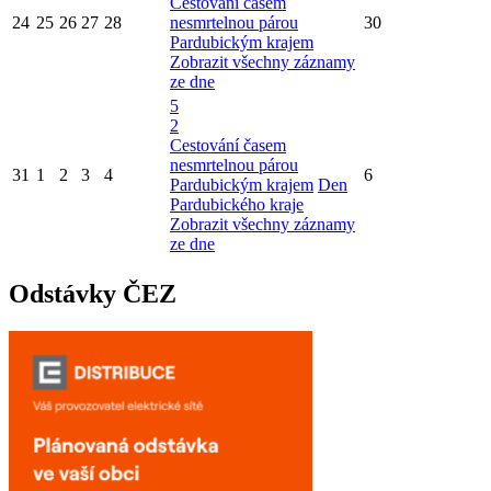
Cestování časem
24
25
26
27
28
nesmrtelnou párou
30
Pardubickým krajem
Zobrazit všechny záznamy
ze dne
5
2
Cestování časem
nesmrtelnou párou
31
1
2
3
4
6
Pardubickým krajem
Den
Pardubického kraje
Zobrazit všechny záznamy
ze dne
Odstávky ČEZ