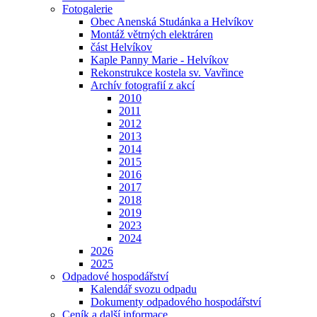
Fotogalerie
Obec Anenská Studánka a Helvíkov
Montáž větrných elektráren
část Helvíkov
Kaple Panny Marie - Helvíkov
Rekonstrukce kostela sv. Vavřince
Archív fotografií z akcí
2010
2011
2012
2013
2014
2015
2016
2017
2018
2019
2023
2024
2026
2025
Odpadové hospodářství
Kalendář svozu odpadu
Dokumenty odpadového hospodářství
Ceník a další informace