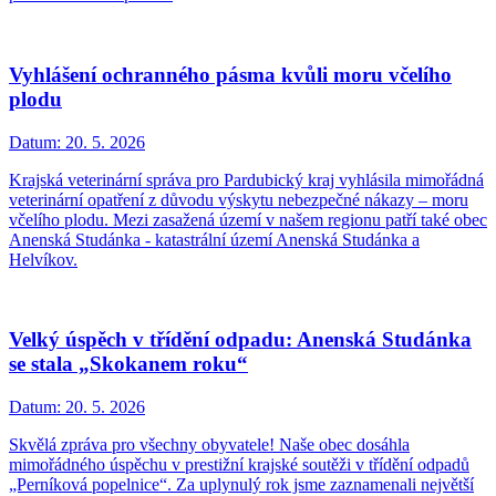
Vyhlášení ochranného pásma kvůli moru včelího
plodu
Datum:
20. 5. 2026
Krajská veterinární správa pro Pardubický kraj vyhlásila mimořádná
veterinární opatření z důvodu výskytu nebezpečné nákazy – moru
včelího plodu. Mezi zasažená území v našem regionu patří také obec
Anenská Studánka - katastrální území Anenská Studánka a
Helvíkov.
Velký úspěch v třídění odpadu: Anenská Studánka
se stala „Skokanem roku“
Datum:
20. 5. 2026
Skvělá zpráva pro všechny obyvatele! Naše obec dosáhla
mimořádného úspěchu v prestižní krajské soutěži v třídění odpadů
„Perníková popelnice“. Za uplynulý rok jsme zaznamenali největší