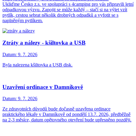
Ukliďme Česko z.s. ve spolupráci s 4camping pro vás připravili letní
odpadkovou výzvu. Zapojit se může každý – stačí si na výlet vzít
pytlík, cestou sebrat několik drobných odpadků a vyfotit se s
naplněným pytlíkem.
Ztráty a nálezy - kšiltovka a USB
Datum:
9. 7. 2026
Byla nalezena kšiltovka a USB disk.
Uzavření ordinace v Damníkově
Datum:
9. 7. 2026
Ze zdravotních důvodů bude dočasně uzavřena ordinace
praktického lékaře v Damníkově od pondělí 13.7. 2026, předběžně
na 2-3 měsíce, datum opětovného otevření bude upřesněno později.