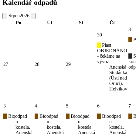
Kalendář odpadů
Srpen
2026
Po
Út
St
Čt
31
30
B
Plast
OBJEDNÁNO
- čekáme na
S
vývoz
kom
27
28
29
Anenská
odp
Studánka
(Ústí nad
Orlicí),
Helvíkov
3
4
5
6
7
Bioodpad
Bioodpad
Bioodpad
Bioodpad
B
u
u
u
u
kostela,
kostela,
kostela,
kostela,
Anenská
Anenská
Anenská
Anenská