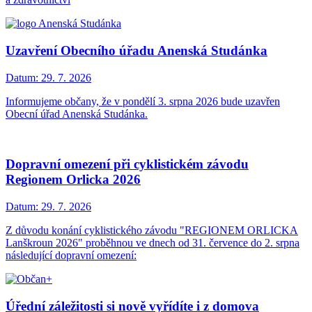
Uzavření Obecního úřadu Anenská Studánka
Datum:
29. 7. 2026
Informujeme občany, že v pondělí 3. srpna 2026 bude uzavřen
Obecní úřad Anenská Studánka.
Dopravní omezení při cyklistickém závodu
Regionem Orlicka 2026
Datum:
29. 7. 2026
Z důvodu konání cyklistického závodu "REGIONEM ORLICKA
Lanškroun 2026" proběhnou ve dnech od 31. července do 2. srpna
následující dopravní omezení:
Úřední záležitosti si nově vyřídíte i z domova