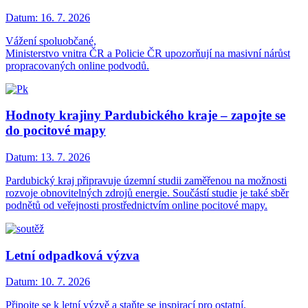
Datum:
16. 7. 2026
Vážení spoluobčané,
Ministerstvo vnitra ČR a Policie ČR upozorňují na masivní nárůst
propracovaných online podvodů.
Hodnoty krajiny Pardubického kraje – zapojte se
do pocitové mapy
Datum:
13. 7. 2026
Pardubický kraj připravuje územní studii zaměřenou na možnosti
rozvoje obnovitelných zdrojů energie. Součástí studie je také sběr
podnětů od veřejnosti prostřednictvím online pocitové mapy.
Letní odpadková výzva
Datum:
10. 7. 2026
Připojte se k letní výzvě a staňte se inspirací pro ostatní.