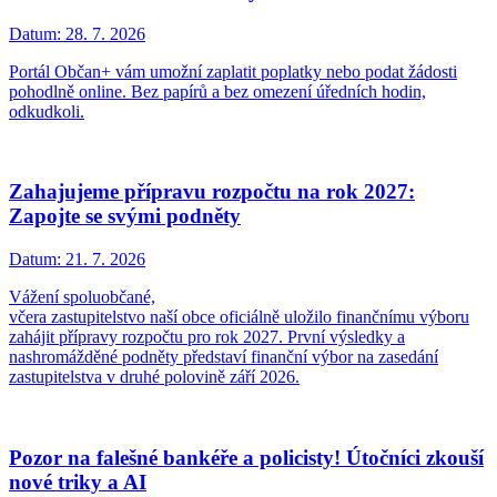
Datum:
28. 7. 2026
Portál Občan+ vám umožní zaplatit poplatky nebo podat žádosti
pohodlně online. Bez papírů a bez omezení úředních hodin,
odkudkoli.
Zahajujeme přípravu rozpočtu na rok 2027:
Zapojte se svými podněty
Datum:
21. 7. 2026
Vážení spoluobčané,
včera zastupitelstvo naší obce oficiálně uložilo finančnímu výboru
zahájit přípravy rozpočtu pro rok 2027. První výsledky a
nashromážděné podněty představí finanční výbor na zasedání
zastupitelstva v druhé polovině září 2026.
Pozor na falešné bankéře a policisty! Útočníci zkouší
nové triky a AI