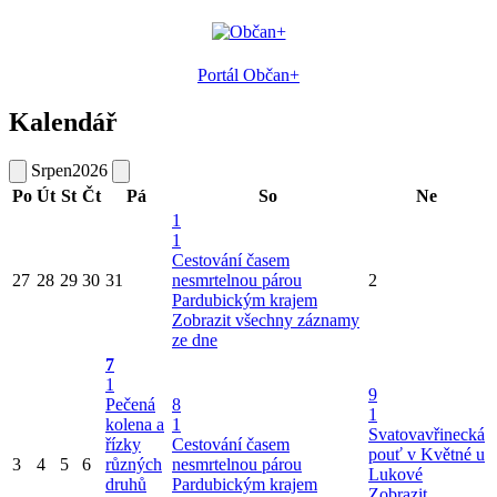
Portál Občan+
Kalendář
Srpen
2026
Po
Út
St
Čt
Pá
So
Ne
1
1
Cestování časem
27
28
29
30
31
nesmrtelnou párou
2
Pardubickým krajem
Zobrazit všechny záznamy
ze dne
7
1
9
Pečená
8
1
kolena a
1
Svatovavřinecká
řízky
Cestování časem
pouť v Květné u
3
4
5
6
různých
nesmrtelnou párou
Lukové
druhů
Pardubickým krajem
Zobrazit