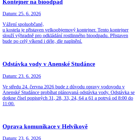
Kontejner na bioodpad
Datum:
25. 6. 2026
Vážení spoluobčané,
u kostela je přistaven velkoobjemový kontejner. Tento kontejner
slouží výhradně pro odkládání rostlinného bioodpadu. Přistaven
bude po celý víkend i déle, dle naplnění.
Odstávka vody v Anenské Studánce
Datum:
23. 6. 2026
Ve středu 24. června 2026 bude z důvodu opravy vodovodu v
Anenské Studánce probíhat plánovaná odstávka vody. Odstávka se
dotkne čísel popisných 31, 28, 33, 24, 64 a 61 a potrvá od 8:00 do
11:00.
Oprava komunikace v Helvíkově
Datum:
23. 6. 2026