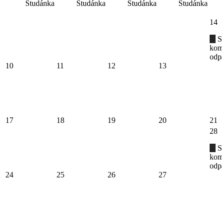
Studánka
Studánka
Studánka
Studánka
14
S
kom
odp
10
11
12
13
17
18
19
20
21
28
S
kom
odp
24
25
26
27