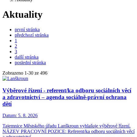
Aktuality
první stránka
předchozí stránka
1
2
3
další stránka
poslední stránka
Zobrazeno
1
-
30
ze 496
Výběrové řízení - referent/ka odboru sociálních věcí
a zdravotnictví – agenda sociálně-právní ochrana
dětí
Datum:
5. 8. 2026
Tajemnice Městského úřadu Lanškroun vyhlašuje výběrové řízení.
NÁZEV PRACOVNÍ POZICE: Referent/ka odboru sociálních věcí
a zdravotnictví