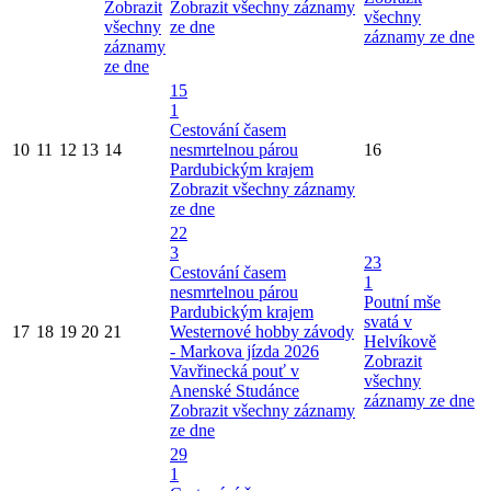
Zobrazit
Zobrazit všechny záznamy
všechny
všechny
ze dne
záznamy ze dne
záznamy
ze dne
15
1
Cestování časem
10
11
12
13
14
nesmrtelnou párou
16
Pardubickým krajem
Zobrazit všechny záznamy
ze dne
22
3
23
Cestování časem
1
nesmrtelnou párou
Poutní mše
Pardubickým krajem
svatá v
17
18
19
20
21
Westernové hobby závody
Helvíkově
- Markova jízda 2026
Zobrazit
Vavřinecká pouť v
všechny
Anenské Studánce
záznamy ze dne
Zobrazit všechny záznamy
ze dne
29
1