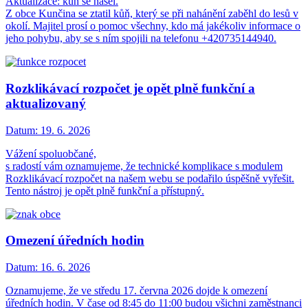
Aktualizace: kůň se našel.
Z obce Kunčina se ztatil kůň, který se při nahánění zaběhl do lesů v
okolí. Majitel prosí o pomoc všechny, kdo má jakékoliv informace o
jeho pohybu, aby se s ním spojili na telefonu +420735144940.
Rozklikávací rozpočet je opět plně funkční a
aktualizovaný
Datum:
19. 6. 2026
Vážení spoluobčané,
s radostí vám oznamujeme, že technické komplikace s modulem
Rozklikávací rozpočet na našem webu se podařilo úspěšně vyřešit.
Tento nástroj je opět plně funkční a přístupný.
Omezení úředních hodin
Datum:
16. 6. 2026
Oznamujeme, že ve středu 17. června 2026 dojde k omezení
úředních hodin. V čase od 8:45 do 11:00 budou všichni zaměstnanci