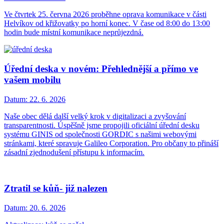
Ve čtvrtek 25. června 2026 proběhne oprava komunikace v části
Helvíkov od křižovatky po horní konec. V čase od 8:00 do 13:00
hodin bude místní komunikace neprůjezdná.
Úřední deska v novém: Přehlednější a přímo ve
vašem mobilu
Datum:
22. 6. 2026
Naše obec dělá další velký krok v digitalizaci a zvyšování
transparentnosti. Úspěšně jsme propojili oficiální úřední desku
systému GINIS od společnosti GORDIC s našimi webovými
stránkami, které spravuje Galileo Corporation. Pro občany to přináší
zásadní zjednodušení přístupu k informacím.
Ztratil se kůň- již nalezen
Datum:
20. 6. 2026