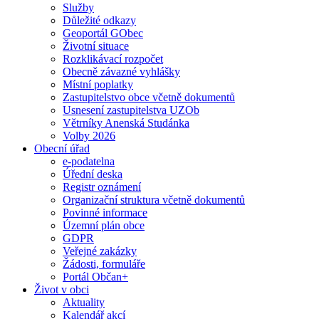
Služby
Důležité odkazy
Geoportál GObec
Životní situace
Rozklikávací rozpočet
Obecně závazné vyhlášky
Místní poplatky
Zastupitelstvo obce včetně dokumentů
Usnesení zastupitelstva UZOb
Větrníky Anenská Studánka
Volby 2026
Obecní úřad
e-podatelna
Úřední deska
Registr oznámení
Organizační struktura včetně dokumentů
Povinné informace
Územní plán obce
GDPR
Veřejné zakázky
Žádosti, formuláře
Portál Občan+
Život v obci
Aktuality
Kalendář akcí