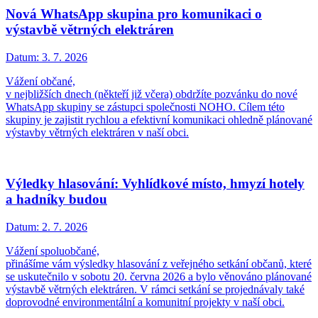
Nová WhatsApp skupina pro komunikaci o
výstavbě větrných elektráren
Datum:
3. 7. 2026
Vážení občané,
v nejbližších dnech (někteří již včera) obdržíte pozvánku do nové
WhatsApp skupiny se zástupci společnosti NOHO. Cílem této
skupiny je zajistit rychlou a efektivní komunikaci ohledně plánované
výstavby větrných elektráren v naší obci.
Výledky hlasování: Vyhlídkové místo, hmyzí hotely
a hadníky budou
Datum:
2. 7. 2026
Vážení spoluobčané,
přinášíme vám výsledky hlasování z veřejného setkání občanů, které
se uskutečnilo v sobotu 20. června 2026 a bylo věnováno plánované
výstavbě větrných elektráren. V rámci setkání se projednávaly také
doprovodné environmentální a komunitní projekty v naší obci.