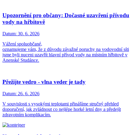
Upozornění pro občany: Dočasné uzavření přívodu
vody na hřbitově
Datum:
30. 6. 2026
Vážení spoluobčané,
oznamujeme vám, že z důvodu závažné poruchy na vodovodní síti
jsme byli nuceni uzavřít hlavní přívod vody na místním hřbitově v
Anenské Studánce.
Přežijte vedro - vlna veder je tady
Datum:
26. 6. 2026
V souvislosti s vysokými teplotami přinášíme stručný přehled
doporučení, jak zvládnout co nejlépe horké letní dny a předejít
zdravotním komplikacím.