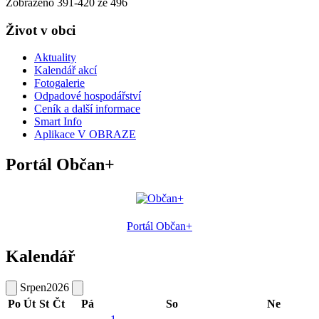
Zobrazeno
391
-
420
ze 496
Život v obci
Aktuality
Kalendář akcí
Fotogalerie
Odpadové hospodářství
Ceník a další informace
Smart Info
Aplikace V OBRAZE
Portál Občan+
Portál Občan+
Kalendář
Srpen
2026
Po
Út
St
Čt
Pá
So
Ne