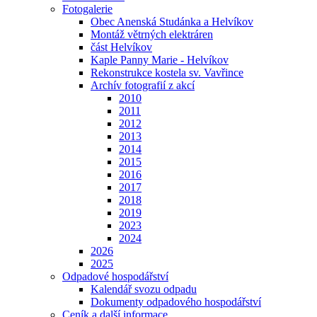
Fotogalerie
Obec Anenská Studánka a Helvíkov
Montáž větrných elektráren
část Helvíkov
Kaple Panny Marie - Helvíkov
Rekonstrukce kostela sv. Vavřince
Archív fotografií z akcí
2010
2011
2012
2013
2014
2015
2016
2017
2018
2019
2023
2024
2026
2025
Odpadové hospodářství
Kalendář svozu odpadu
Dokumenty odpadového hospodářství
Ceník a další informace