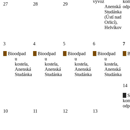
vývoz
kom
27
28
29
Anenská
odp
Studánka
(Ústí nad
Orlicí),
Helvíkov
3
4
5
6
7
Bioodpad
Bioodpad
Bioodpad
Bioodpad
B
u
u
u
u
kostela,
kostela,
kostela,
kostela,
Anenská
Anenská
Anenská
Anenská
Studánka
Studánka
Studánka
Studánka
14
S
kom
odp
10
11
12
13