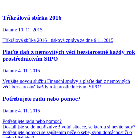
Tříkrálová sbírka 2016
Datum:
10. 11. 2015
Tříkrálová sbírka 2016 - tisková zpráva ze dne 9.11.2015
Plaťte daň z nemovitých věcí bezstarostně každý rok
prostřednictvím SIPO
Datum:
4. 11. 2015
Využijte novou službu Finanční správy a plaťte daň z nemovitých
věcí bezstarostně každý rok prostřednictvím SIPO!
Potřebujete radu nebo pomoc?
Datum:
4. 11. 2015
Potřebujete radu nebo pomoc?
Dostali jste se do nepříznivé životní situace, se kterou si nevíte rady?
Potřebujete pomoci se zajištěním péče o sebe, svou domácnost či o
svého blízkého?