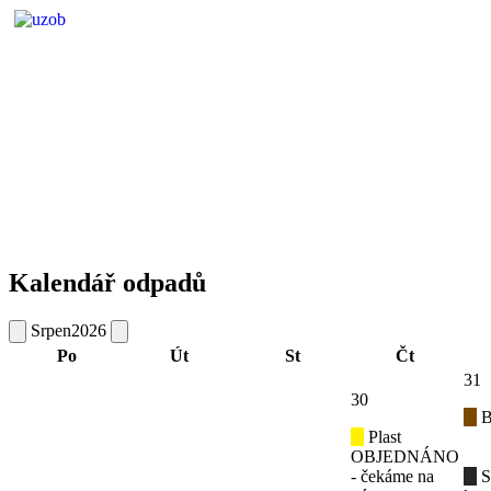
Kalendář odpadů
Srpen
2026
Po
Út
St
Čt
31
30
B
Plast
OBJEDNÁNO
- čekáme na
S