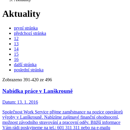
Aktuality
první stránka
předchozí stránka
12
13
14
15
16
další stránka
poslední stránka
Zobrazeno
391
-
420
ze 496
Nabídka práce v Lanškrouně
Datum:
13. 1. 2016
Společnost Work Service přijme zaměstnance na pozice operátorů
výroby v Lanškrouně. Nabízíme zajímavé finanční ohodnocení,
možnost závodního stravování a pracovní oděv. Bližší informace
Vám rádi poskytneme na tel.: 601 311 311 nebo na e-mailu