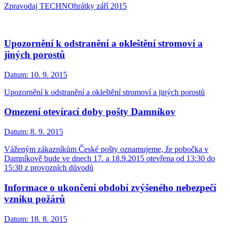
Zpravodaj TECHNOhrátky září 2015
Upozornění k odstranění a okleštění stromoví a
jiných porostů
Datum:
10. 9. 2015
Upozornění k odstranění a okleštění stromoví a jiných porostů
Omezení otevírací doby pošty Damníkov
Datum:
8. 9. 2015
Váženým zákazníkům České pošty oznamujeme, že pobočka v
Damníkově bude ve dnech 17. a 18.9.2015 otevřena od 13:30 do
15:30 z provozních důvodů
Informace o ukončení období zvýšeného nebezpečí
vzniku požárů
Datum:
18. 8. 2015