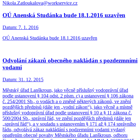
Nikola.Zatloukalova@workservice.cz
OÚ Anenská Studánka bude 18.1.2016 uzavřen
Datum:
7. 1. 2016
OÚ Anenská Studánka bude 18.1.2016 uzavřen
Odvolání zákazů obecného nakládán s pozdezmními
vodami
Datum:
31. 12. 2015
Městský úřad Lanškroun, jako věcně příslušný vodoprávní úřad
podle ustanovení § 104 odst. 2 písm. c) a ustanovení § 106 zákona
č. 254/2001 Sb., o vodách a o změně některých zákonů, ve znění
pozdějších předpisů (dále jen „vodní zákon“), jako věcně a místně
příslušný vodoprávní úřad podle ustanovení § 10 a § 11 zákona č.
500/2004 Sb., správní řád, ve znění pozdějších předpisů (dále jen
„správní řád“), a v souladu s ustanovením § 171 až § 174 správního
řádu, odvolává zákaz nakládání s podzemními vodami vydaný
opatřením obecné povahy Městského úřadu Lanškroun, odboru