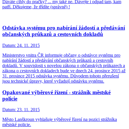
Dáváte cihly do pračky? ... my také ne. Dávejte i odpad tam, kam
patří. Děkujeme, že třídíte (správně) !
Odstávka systému pro nabírání žádostí a předávání
občanských průkazů a cestovních dokladů
Datum:
24. 11. 2015
Ministerstvo vnitra ČR informuje občany o odstávce systému pro
nabírání žádostí a předávání občanských průkazů a cestovníh
dokladů. V souvislosti s novelou zákona o občanských průkazech a
zákona o cestovních dokladech bude ve dnech 24. prosince 2015 až
31. prosince 2015 odstávka systému. Důvodem tohoto přerušení
jsou technické úpravy, které vyžadují odstávku systému.
Opakované výběrové řízení - strážník městské
policie
Datum:
23. 11. 2015
Město Lanškroun vyhlašuje výběrové řízení na pozici strážníka
městské policie.