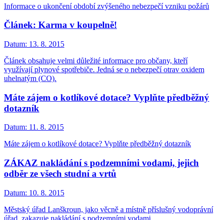
Informace o ukončení období zvýšeného nebezpečí vzniku požárů
Článek: Karma v koupelně!
Datum:
13. 8. 2015
Článek obsahuje velmi důležité informace pro občany, kteří
využívají plynové spotřebiče. Jedná se o nebezpečí otrav oxidem
uhelnatým (CO).
Máte zájem o kotlíkové dotace? Vyplňte předběžný
dotazník
Datum:
11. 8. 2015
Máte zájem o kotlíkové dotace? Vyplňte předběžný dotazník
ZÁKAZ nakládání s podzemními vodami, jejich
odběr ze všech studní a vrtů
Datum:
10. 8. 2015
Městský úřad Lanškroun, jako věcně a místně příslušný vodoprávní
úřad, zakazuje nakládání s podzemními vodami.