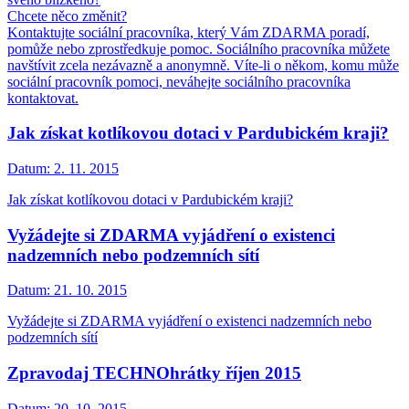
Chcete něco změnit?
Kontaktujte sociální pracovníka, který Vám ZDARMA poradí,
pomůže nebo zprostředkuje pomoc. Sociálního pracovníka můžete
navštívit zcela nezávazně a anonymně. Víte-li o někom, komu může
sociální pracovník pomoci, neváhejte sociálního pracovníka
kontaktovat.
Jak získat kotlíkovou dotaci v Pardubickém kraji?
Datum:
2. 11. 2015
Jak získat kotlíkovou dotaci v Pardubickém kraji?
Vyžádejte si ZDARMA vyjádření o existenci
nadzemních nebo podzemních sítí
Datum:
21. 10. 2015
Vyžádejte si ZDARMA vyjádření o existenci nadzemních nebo
podzemních sítí
Zpravodaj TECHNOhrátky říjen 2015
Datum:
20. 10. 2015