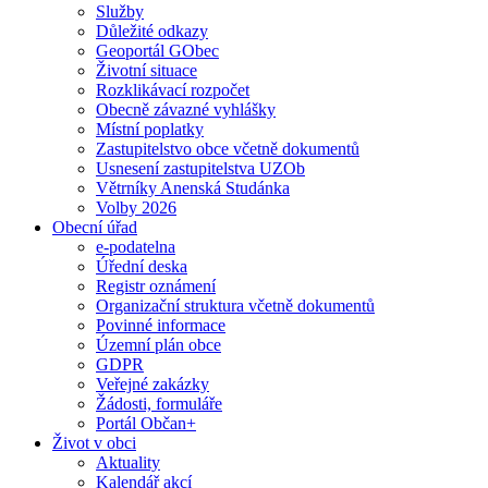
Služby
Důležité odkazy
Geoportál GObec
Životní situace
Rozklikávací rozpočet
Obecně závazné vyhlášky
Místní poplatky
Zastupitelstvo obce včetně dokumentů
Usnesení zastupitelstva UZOb
Větrníky Anenská Studánka
Volby 2026
Obecní úřad
e-podatelna
Úřední deska
Registr oznámení
Organizační struktura včetně dokumentů
Povinné informace
Územní plán obce
GDPR
Veřejné zakázky
Žádosti, formuláře
Portál Občan+
Život v obci
Aktuality
Kalendář akcí