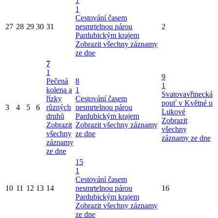
1
1
Cestování časem
27
28
29
30
31
nesmrtelnou párou
2
Pardubickým krajem
Zobrazit všechny záznamy
ze dne
7
1
9
Pečená
8
1
kolena a
1
Svatovavřinecká
řízky
Cestování časem
pouť v Květné u
3
4
5
6
různých
nesmrtelnou párou
Lukové
druhů
Pardubickým krajem
Zobrazit
Zobrazit
Zobrazit všechny záznamy
všechny
všechny
ze dne
záznamy ze dne
záznamy
ze dne
15
1
Cestování časem
10
11
12
13
14
nesmrtelnou párou
16
Pardubickým krajem
Zobrazit všechny záznamy
ze dne