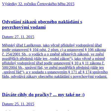
Výsledky 32. ročníku Čertovského běhu 2015
Odvolání zákazů obecného nakládání s
povrchovými vodami
Datum:
27. 11. 2015
Městský úřad Lanškroun, jako věcně příslušný vodoprávní úřad
podle ustanovení § 104 odst. 2 písm. c) a ustanovení § 106 zákona
č. 254/2001 Sb., o vodách a o změně některých zákonů, ve znění
pozdějších předpisů (dále jen „vodní zákon“), jako věcně a místně
příslušný vodoprávní úřad podle ustanovení § 10 a § 11 zákona č.
500/2004 Sb., správní řád, ve znění pozdějších předpisů (dále jen
„správní řád“), a v souladu s ustanovením § 171 až § 174 správního
řádu, odvolává zákazy obecného nakládání s povrchovými vodami.
Dáváte cihly do pračky? ... my také ne :)
Datum:
25. 11. 2015