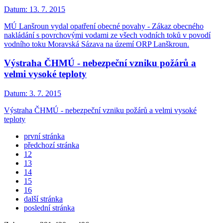
Datum:
13. 7. 2015
MÚ Lanšroun vydal opatření obecné povahy - Zákaz obecného
nakládání s povrchovými vodami ze všech vodních toků v povodí
vodního toku Moravská Sázava na území ORP Lanškroun.
Výstraha ČHMÚ - nebezpeční vzniku požárů a
velmi vysoké teploty
Datum:
3. 7. 2015
Výstraha ČHMÚ - nebezpeční vzniku požárů a velmi vysoké
teploty
první stránka
předchozí stránka
12
13
14
15
16
další stránka
poslední stránka