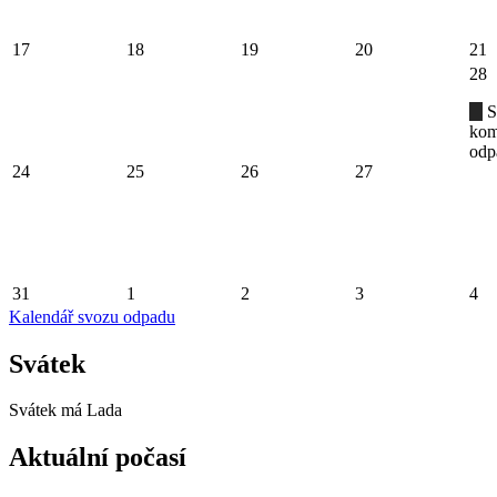
17
18
19
20
21
28
S
kom
odp
24
25
26
27
31
1
2
3
4
Kalendář svozu odpadu
Svátek
Svátek má
Lada
Aktuální počasí