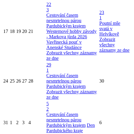
22
3
23
Cestování časem
1
nesmrtelnou párou
Poutní mše
Pardubickým krajem
svatá v
17
18
19
20
21
Westernové hobby závody
Helvíkově
- Markova jízda 2026
Zobrazit
Vavřinecká pouť v
všechny
Anenské Studánce
záznamy ze dne
Zobrazit všechny záznamy
ze dne
29
1
Cestování časem
24
25
26
27
28
nesmrtelnou párou
30
Pardubickým krajem
Zobrazit všechny záznamy
ze dne
5
2
Cestování časem
nesmrtelnou párou
31
1
2
3
4
6
Pardubickým krajem
Den
Pardubického kraje