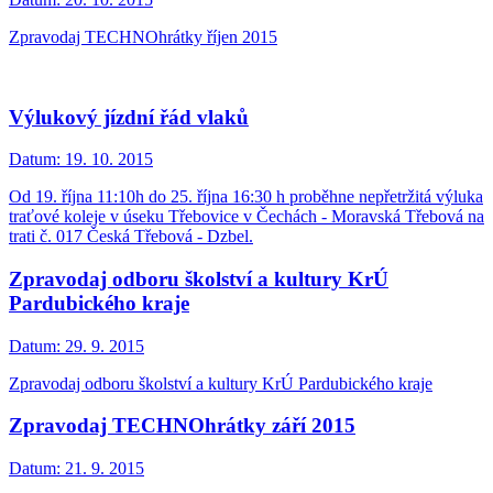
Zpravodaj TECHNOhrátky říjen 2015
Výlukový jízdní řád vlaků
Datum:
19. 10. 2015
Od 19. října 11:10h do 25. října 16:30 h proběhne nepřetržitá výluka
traťové koleje v úseku Třebovice v Čechách - Moravská Třebová na
trati č. 017 Česká Třebová - Dzbel.
Zpravodaj odboru školství a kultury KrÚ
Pardubického kraje
Datum:
29. 9. 2015
Zpravodaj odboru školství a kultury KrÚ Pardubického kraje
Zpravodaj TECHNOhrátky září 2015
Datum:
21. 9. 2015