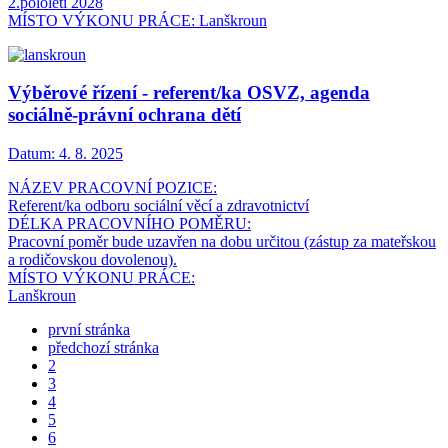
2.pololetí 2028
MÍSTO VÝKONU PRÁCE: Lanškroun
Výběrové řízení - referent/ka OSVZ, agenda
sociálně-právní ochrana dětí
Datum:
4. 8. 2025
NÁZEV PRACOVNÍ POZICE:
Referent/ka odboru sociální věcí a zdravotnictví
DÉLKA PRACOVNÍHO POMĚRU:
Pracovní poměr bude uzavřen na dobu určitou (zástup za mateřskou
a rodičovskou dovolenou).
MÍSTO VÝKONU PRÁCE:
Lanškroun
první stránka
předchozí stránka
2
3
4
5
6