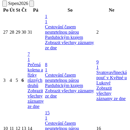
Srpen
2026
Po
Út
St
Čt
Pá
So
Ne
1
1
Cestování časem
27
28
29
30
31
nesmrtelnou párou
2
Pardubickým krajem
Zobrazit všechny záznamy
ze dne
7
1
9
Pečená
8
1
kolena a
1
Svatovavřinecká
řízky
Cestování časem
pouť v Květné u
3
4
5
6
různých
nesmrtelnou párou
Lukové
druhů
Pardubickým krajem
Zobrazit
Zobrazit
Zobrazit všechny záznamy
všechny
všechny
ze dne
záznamy ze dne
záznamy
ze dne
15
1
Cestování časem
10
11
12
13
14
nesmrtelnou párou
16