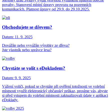
Městský úřad Svitavy vydal veřejnou vyhláškou opatření obecné
povahy- Stanovení místní úpravy provozu na pozemních
komunikacích. Platnost úpravy od 29.9. do 29.10.2025.
Obchodujete se dřevem?
Datum:
11. 9. 2025
Dovážíte nebo vyvážíte výrobky ze dřeva?
Jste vlastník nebo správce lesa?
Chystáte se volit s eDokladem?
Datum:
9. 9. 2025
Vážení voliči, pokud se chystáte při ověření totožnosti ve volební
místnosti využít elektronický občanský průkaz, prosíme vás, abyste
si před vstupem do volební místnosti zaktualizovali údaje v aplikaci
eDoklady.