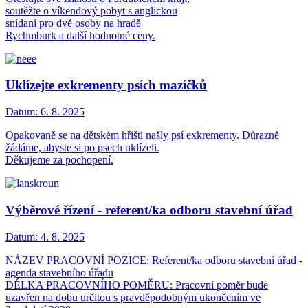
soutěžte o víkendový pobyt s anglickou
snídaní pro dvě osoby na hradě
Rychmburk a další hodnotné ceny.
Uklízejte exkrementy psích mazíčků
Datum:
6. 8. 2025
Opakovaně se na dětském hřišti našly psí exkrementy. Důrazně
žádáme, abyste si po psech uklízeli.
Děkujeme za pochopení.
Výběrové řízení - referent/ka odboru stavební úřad
Datum:
4. 8. 2025
NÁZEV PRACOVNÍ POZICE: Referent/ka odboru stavební úřad -
agenda stavebního úřadu
DÉLKA PRACOVNÍHO POMĚRU: Pracovní poměr bude
uzavřen na dobu určitou s pravděpodobným ukončením ve