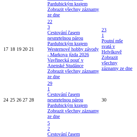
Pardubickým krajem
Zobrazit všechny záznamy
ze dne
22
3
23
Cestování časem
1
nesmrtelnou párou
Poutní mše
Pardubickým krajem
svatá v
17
18
19
20
21
Westernové hobby závody
Helvíkově
- Markova jízda 2026
Zobrazit
Vavřinecká pouť v
všechny
Anenské Studánce
záznamy ze dne
Zobrazit všechny záznamy
ze dne
29
1
Cestování časem
24
25
26
27
28
nesmrtelnou párou
30
Pardubickým krajem
Zobrazit všechny záznamy
ze dne
5
2
Cestování časem