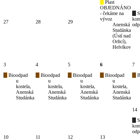
Plast
OBJEDNÁNO
- čekáme na
S
vývoz
kom
27
28
29
Anenská
odp
Studánka
(Ústí nad
Orlicí),
Helvíkov
3
4
5
6
7
Bioodpad
Bioodpad
Bioodpad
Bioodpad
B
u
u
u
u
kostela,
kostela,
kostela,
kostela,
Anenská
Anenská
Anenská
Anenská
Studánka
Studánka
Studánka
Studánka
14
S
kom
odp
10
11
12
13