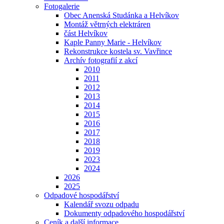
Fotogalerie
Obec Anenská Studánka a Helvíkov
Montáž větrných elektráren
část Helvíkov
Kaple Panny Marie - Helvíkov
Rekonstrukce kostela sv. Vavřince
Archív fotografií z akcí
2010
2011
2012
2013
2014
2015
2016
2017
2018
2019
2023
2024
2026
2025
Odpadové hospodářství
Kalendář svozu odpadu
Dokumenty odpadového hospodářství
Ceník a další informace