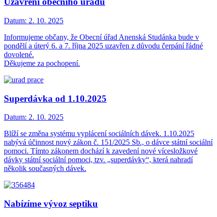
Uzavření obecního úřadu
Datum:
2. 10. 2025
Informujeme občany, že Obecní úřad Anenská Studánka bude v
pondělí a úterý 6. a 7. října 2025 uzavřen z důvodu čerpání řádné
dovolené.
Děkujeme za pochopení.
Superdávka od 1.10.2025
Datum:
2. 10. 2025
Blíží se změna systému vyplácení sociálních dávek. 1.10.2025
nabývá účinnost nový zákon č. 151/2025 Sb., o dávce státní sociální
pomoci. Tímto zákonem dochází k zavedení nové vícesložkové
dávky státní sociální pomoci, tzv. „superdávky“, která nahradí
několik současných dávek.
Nabízíme vývoz septiku