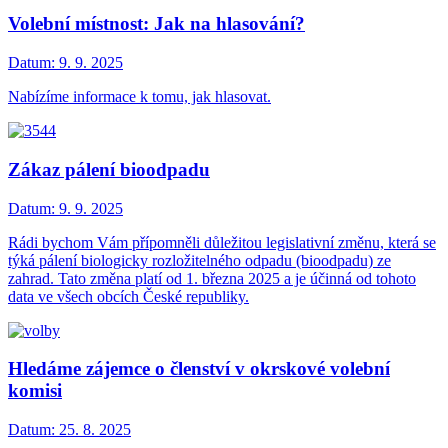
Volební místnost: Jak na hlasování?
Datum:
9. 9. 2025
Nabízíme informace k tomu, jak hlasovat.
Zákaz pálení bioodpadu
Datum:
9. 9. 2025
Rádi bychom Vám přípomněli důležitou legislativní změnu, která se
týká pálení biologicky rozložitelného odpadu (bioodpadu) ze
zahrad. Tato změna platí od 1. března 2025 a je účinná od tohoto
data ve všech obcích České republiky.
Hledáme zájemce o členství v okrskové volební
komisi
Datum:
25. 8. 2025