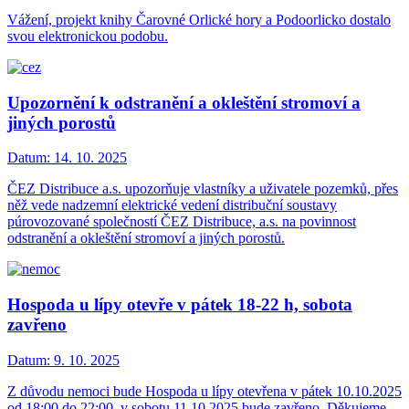
Vážení, projekt knihy Čarovné Orlické hory a Podoorlicko dostalo
svou elektronickou podobu.
Upozornění k odstranění a okleštění stromoví a
jiných porostů
Datum:
14. 10. 2025
ČEZ Distribuce a.s. upozorňuje vlastníky a uživatele pozemků, přes
něž vede nadzemní elektrické vedení distribuční soustavy
púrovozované společností ČEZ Distribuce, a.s. na povinnost
odstranění a okleštění stromoví a jiných porostů.
Hospoda u lípy otevře v pátek 18-22 h, sobota
zavřeno
Datum:
9. 10. 2025
Z důvodu nemoci bude Hospoda u lípy otevřena v pátek 10.10.2025
od 18:00 do 22:00, v sobotu 11.10.2025 bude zavřeno. Děkujeme