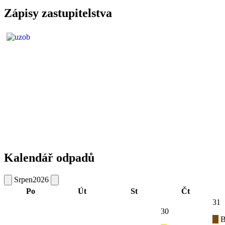
Zápisy zastupitelstva
Kalendář odpadů
Srpen
2026
Po
Út
St
Čt
31
30
B