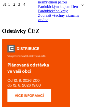
nesmrtelnou párou
31
1
2
3
4
6
Pardubickým krajem
Den
Pardubického kraje
Zobrazit všechny záznamy
ze dne
Odstávky ČEZ