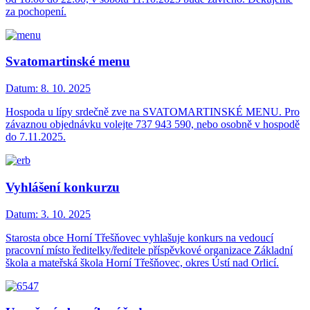
za pochopení.
Svatomartinské menu
Datum:
8. 10. 2025
Hospoda u lípy srdečně zve na SVATOMARTINSKÉ MENU. Pro
závaznou objednávku volejte 737 943 590, nebo osobně v hospodě
do 7.11.2025.
Vyhlášení konkurzu
Datum:
3. 10. 2025
Starosta obce Horní Třešňovec vyhlašuje konkurs na vedoucí
pracovní místo ředitelky/ředitele příspěvkové organizace Základní
škola a mateřská škola Horní Třešňovec, okres Ústí nad Orlicí.