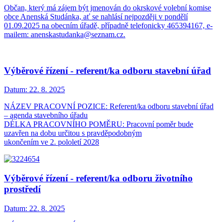
Občan, který má zájem být jmenován do okrskové volební komise
obce Anenská Studánka, ať se nahlásí nejpozději v pondělí
01.09.2025 na obecním úřadě, případně telefonicky 465394167, e-
mailem: anenskastudanka@seznam.cz.
Výběrové řízení - referent/ka odboru stavební úřad
Datum:
22. 8. 2025
NÁZEV PRACOVNÍ POZICE: Referent/ka odboru stavební úřad
– agenda stavebního úřadu
DÉLKA PRACOVNÍHO POMĚRU: Pracovní poměr bude
uzavřen na dobu určitou s pravděpodobným
ukončením ve 2. pololetí 2028
Výběrové řízení - referent/ka odboru životního
prostředí
Datum:
22. 8. 2025