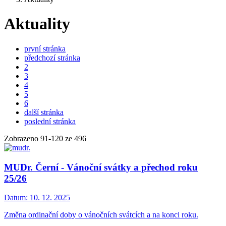
Aktuality
první stránka
předchozí stránka
2
3
4
5
6
další stránka
poslední stránka
Zobrazeno
91
-
120
ze 496
MUDr. Černí - Vánoční svátky a přechod roku
25/26
Datum:
10. 12. 2025
Změna ordinační doby o vánočních svátcích a na konci roku.