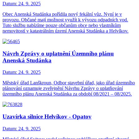
Datum:
24. 9. 2025
Obec Anenská Studánka pořídila nový fekální vůz. Nyní je v
provozu. Občané mají možnost využít k vývozu odpadních vod.
Tuto službu nabízíme pouze občanům obce nebo vlastníkům
nemovitostí v katastrálním území Anenská Studánka a Helvíkov.
Návrh Zprávy o uplatnění Územního plánu
Anenská Studánka
Datum:
24. 9. 2025
Městský úřad Lanškroun, Odbor stavební úřad, jako úřad územního
plánování oznamuje zveřejnění Návrhu Zprávy o uplatňování
územního plánu Anenská Studánka za období 08/2021 – 08/2025.
Uzavírka silnice Helvíkov - Opatov
Datum:
24. 9. 2025