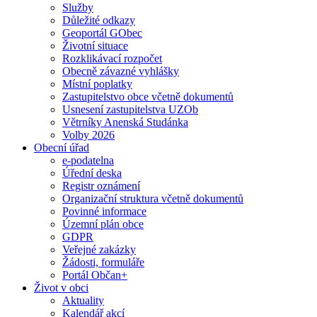
Služby
Důležité odkazy
Geoportál GObec
Životní situace
Rozklikávací rozpočet
Obecně závazné vyhlášky
Místní poplatky
Zastupitelstvo obce včetně dokumentů
Usnesení zastupitelstva UZOb
Větrníky Anenská Studánka
Volby 2026
Obecní úřad
e-podatelna
Úřední deska
Registr oznámení
Organizační struktura včetně dokumentů
Povinné informace
Územní plán obce
GDPR
Veřejné zakázky
Žádosti, formuláře
Portál Občan+
Život v obci
Aktuality
Kalendář akcí