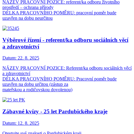
NÁZEV PRACOVNÍ POZICE: referent/ka odboru životního
prostředí – ochrana přírody
DÉLKA PRACOVNÍHO POMĚRU: pracovní poměr bude
uzavřen na dobu neurčitou
Výběrové řízení - referent/ka odboru sociálních věcí
a zdravotnictví
Datum:
22. 8. 2025
NÁZEV PRACOVNÍ POZICE: Referent/ka odboru sociálních věcí
a zdravotnictví
DÉLKA PRACOVNÍHO POMĚRU: Pracovní poměr bude
uzavřen na dobu určitou (zástup za
mateřskou a rodičovskou dovolenou)
Zábavné kvízy - 25 let Pardubického kraje
Datum:
12. 8. 2025
Otestujte své znalosti o Pardubickém kraji,