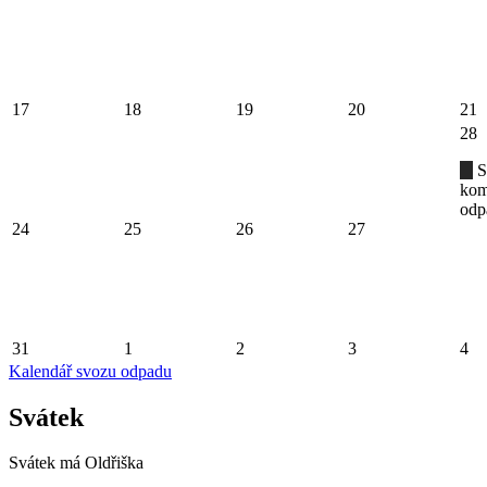
17
18
19
20
21
28
S
kom
odp
24
25
26
27
31
1
2
3
4
Kalendář svozu odpadu
Svátek
Svátek má
Oldřiška