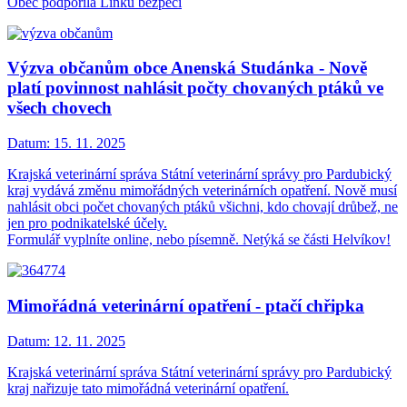
Obec podpořila Linku bezpečí
Výzva občanům obce Anenská Studánka - Nově
platí povinnost nahlásit počty chovaných ptáků ve
všech chovech
Datum:
15. 11. 2025
Krajská veterinární správa Státní veterinární správy pro Pardubický
kraj vydává změnu mimořádných veterinárních opatření. Nově musí
nahlásit obci počet chovaných ptáků všichni, kdo chovají drůbež, ne
jen pro podnikatelské účely.
Formulář vyplníte online, nebo písemně. Netýká se části Helvíkov!
Mimořádná veterinární opatření - ptačí chřipka
Datum:
12. 11. 2025
Krajská veterinární správa Státní veterinární správy pro Pardubický
kraj nařizuje tato mimořádná veterinární opatření.