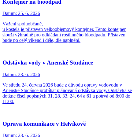
Kontejner na bioodpad
Datum:
25. 6. 2026
Vážení spoluobčané,
u kostela je přistaven velkoobjemový kontejner. Tento kontejner
slouží výhradně pro odkládání rostlinného bioodpadu. Přistaven
bude po celý víkend i déle, dle naplnění.
Odstávka vody v Anenské Studánce
Datum:
23. 6. 2026
Ve středu 24. června 2026 bude z důvodu opravy vodovodu v
Anenské Studánce probíhat plánovaná odstávka vody. Odstávka se
dotkne čísel popisných 31, 28, 33, 24, 64 a 61 a potrvá od 8:00 do
11:00.
Oprava komunikace v Helvíkově
Datum:
23. 6. 2026