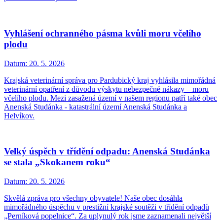
Vyhlášení ochranného pásma kvůli moru včelího
plodu
Datum:
20. 5. 2026
Krajská veterinární správa pro Pardubický kraj vyhlásila mimořádná
veterinární opatření z důvodu výskytu nebezpečné nákazy – moru
včelího plodu. Mezi zasažená území v našem regionu patří také obec
Anenská Studánka - katastrální území Anenská Studánka a
Helvíkov.
Velký úspěch v třídění odpadu: Anenská Studánka
se stala „Skokanem roku“
Datum:
20. 5. 2026
Skvělá zpráva pro všechny obyvatele! Naše obec dosáhla
mimořádného úspěchu v prestižní krajské soutěži v třídění odpadů
„Perníková popelnice“. Za uplynulý rok jsme zaznamenali největší