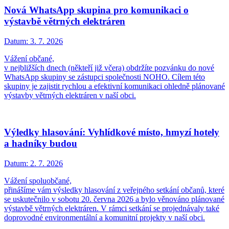
Nová WhatsApp skupina pro komunikaci o
výstavbě větrných elektráren
Datum:
3. 7. 2026
Vážení občané,
v nejbližších dnech (někteří již včera) obdržíte pozvánku do nové
WhatsApp skupiny se zástupci společnosti NOHO. Cílem této
skupiny je zajistit rychlou a efektivní komunikaci ohledně plánované
výstavby větrných elektráren v naší obci.
Výledky hlasování: Vyhlídkové místo, hmyzí hotely
a hadníky budou
Datum:
2. 7. 2026
Vážení spoluobčané,
přinášíme vám výsledky hlasování z veřejného setkání občanů, které
se uskutečnilo v sobotu 20. června 2026 a bylo věnováno plánované
výstavbě větrných elektráren. V rámci setkání se projednávaly také
doprovodné environmentální a komunitní projekty v naší obci.