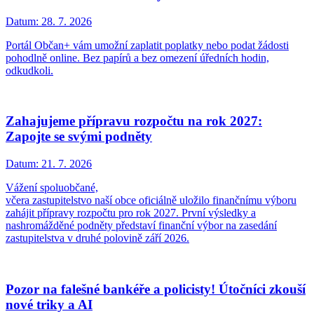
Datum:
28. 7. 2026
Portál Občan+ vám umožní zaplatit poplatky nebo podat žádosti
pohodlně online. Bez papírů a bez omezení úředních hodin,
odkudkoli.
Zahajujeme přípravu rozpočtu na rok 2027:
Zapojte se svými podněty
Datum:
21. 7. 2026
Vážení spoluobčané,
včera zastupitelstvo naší obce oficiálně uložilo finančnímu výboru
zahájit přípravy rozpočtu pro rok 2027. První výsledky a
nashromážděné podněty představí finanční výbor na zasedání
zastupitelstva v druhé polovině září 2026.
Pozor na falešné bankéře a policisty! Útočníci zkouší
nové triky a AI