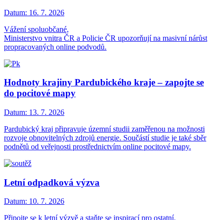
Datum:
16. 7. 2026
Vážení spoluobčané,
Ministerstvo vnitra ČR a Policie ČR upozorňují na masivní nárůst
propracovaných online podvodů.
Hodnoty krajiny Pardubického kraje – zapojte se
do pocitové mapy
Datum:
13. 7. 2026
Pardubický kraj připravuje územní studii zaměřenou na možnosti
rozvoje obnovitelných zdrojů energie. Součástí studie je také sběr
podnětů od veřejnosti prostřednictvím online pocitové mapy.
Letní odpadková výzva
Datum:
10. 7. 2026
Připojte se k letní výzvě a staňte se inspirací pro ostatní.