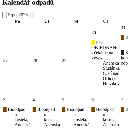
Kalendář odpadů
Srpen
2026
Po
Út
St
Čt
31
30
B
Plast
OBJEDNÁNO
- čekáme na
S
vývoz
kom
27
28
29
Anenská
odp
Studánka
(Ústí nad
Orlicí),
Helvíkov
3
4
5
6
7
Bioodpad
Bioodpad
Bioodpad
Bioodpad
B
u
u
u
u
kostela,
kostela,
kostela,
kostela,
Anenská
Anenská
Anenská
Anenská