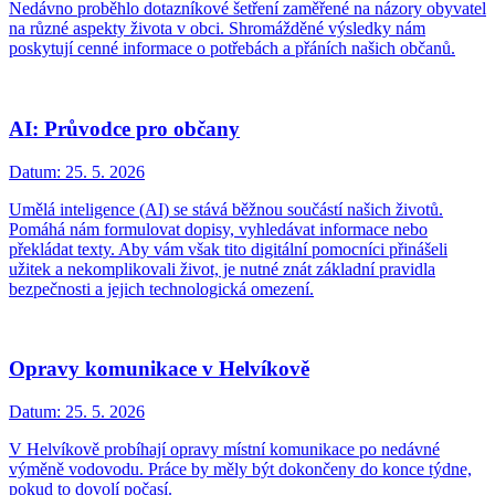
Nedávno proběhlo dotazníkové šetření zaměřené na názory obyvatel
na různé aspekty života v obci. Shromážděné výsledky nám
poskytují cenné informace o potřebách a přáních našich občanů.
AI: Průvodce pro občany
Datum:
25. 5. 2026
Umělá inteligence (AI) se stává běžnou součástí našich životů.
Pomáhá nám formulovat dopisy, vyhledávat informace nebo
překládat texty. Aby vám však tito digitální pomocníci přinášeli
užitek a nekomplikovali život, je nutné znát základní pravidla
bezpečnosti a jejich technologická omezení.
Opravy komunikace v Helvíkově
Datum:
25. 5. 2026
V Helvíkově probíhají opravy místní komunikace po nedávné
výměně vodovodu. Práce by měly být dokončeny do konce týdne,
pokud to dovolí počasí.