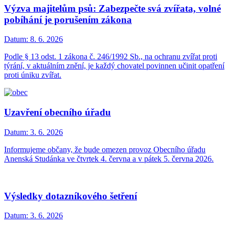
Výzva majitelům psů: Zabezpečte svá zvířata, volné
pobíhání je porušením zákona
Datum:
8. 6. 2026
Podle § 13 odst. 1 zákona č. 246/1992 Sb., na ochranu zvířat proti
týrání, v aktuálním znění, je každý chovatel povinnen učinit opatření
proti úniku zvířat.
Uzavření obecního úřadu
Datum:
3. 6. 2026
Informujeme občany, že bude omezen provoz Obecního úřadu
Anenská Studánka ve čtvrtek 4. června a v pátek 5. června 2026.
Výsledky dotazníkového šetření
Datum:
3. 6. 2026