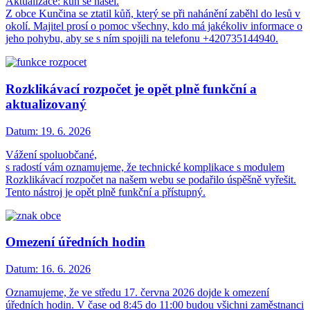
Aktualizace: kůň se našel.
Z obce Kunčina se ztatil kůň, který se při nahánění zaběhl do lesů v
okolí. Majitel prosí o pomoc všechny, kdo má jakékoliv informace o
jeho pohybu, aby se s ním spojili na telefonu +420735144940.
Rozklikávací rozpočet je opět plně funkční a
aktualizovaný
Datum:
19. 6. 2026
Vážení spoluobčané,
s radostí vám oznamujeme, že technické komplikace s modulem
Rozklikávací rozpočet na našem webu se podařilo úspěšně vyřešit.
Tento nástroj je opět plně funkční a přístupný.
Omezení úředních hodin
Datum:
16. 6. 2026
Oznamujeme, že ve středu 17. června 2026 dojde k omezení
úředních hodin. V čase od 8:45 do 11:00 budou všichni zaměstnanci