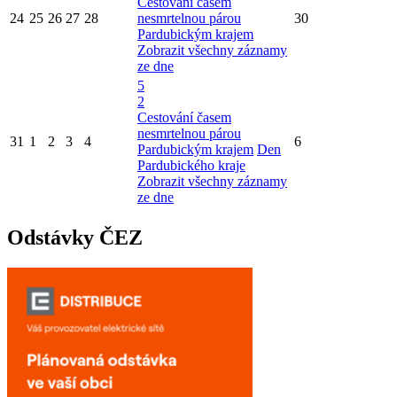
Cestování časem
24
25
26
27
28
nesmrtelnou párou
30
Pardubickým krajem
Zobrazit všechny záznamy
ze dne
5
2
Cestování časem
nesmrtelnou párou
31
1
2
3
4
6
Pardubickým krajem
Den
Pardubického kraje
Zobrazit všechny záznamy
ze dne
Odstávky ČEZ