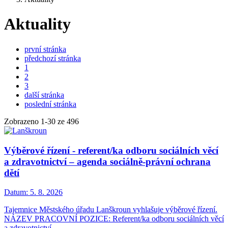
Aktuality
první stránka
předchozí stránka
1
2
3
další stránka
poslední stránka
Zobrazeno
1
-
30
ze 496
Výběrové řízení - referent/ka odboru sociálních věcí
a zdravotnictví – agenda sociálně-právní ochrana
dětí
Datum:
5. 8. 2026
Tajemnice Městského úřadu Lanškroun vyhlašuje výběrové řízení.
NÁZEV PRACOVNÍ POZICE: Referent/ka odboru sociálních věcí
a zdravotnictví