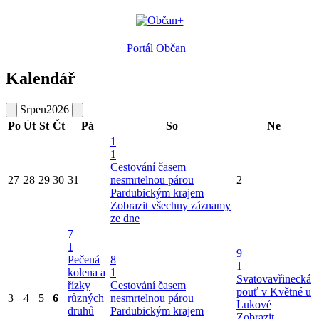
Portál Občan+
Kalendář
Srpen
2026
Po
Út
St
Čt
Pá
So
Ne
1
1
Cestování časem
27
28
29
30
31
nesmrtelnou párou
2
Pardubickým krajem
Zobrazit všechny záznamy
ze dne
7
1
9
Pečená
8
1
kolena a
1
Svatovavřinecká
řízky
Cestování časem
pouť v Květné u
3
4
5
6
různých
nesmrtelnou párou
Lukové
druhů
Pardubickým krajem
Zobrazit