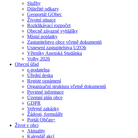
Služby
Důležité odkazy
Geoportál GObec
Životní situace
Rozklikávací rozpočet
Obecně závazné vyhlášky
Místní poplatky
Zastupitelstvo obce včetně dokumentů
Usnesení zastupitelstva UZOb
Větrníky Anenská Studánka
Volby 2026
Obecní úřad
e-podatelna
Úřední deska
Registr oznámení
Organizační struktura včetně dokumentů
Povinné informace
Územní plán obce
GDPR
Veřejné zakázky
Žádosti, formuláře
Portál Občan+
Život v obci
Aktuality
Kalendář akcí