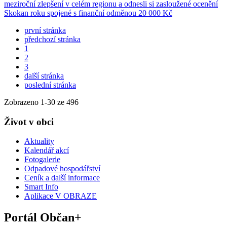
meziroční zlepšení v celém regionu a odnesli si zasloužené ocenění
Skokan roku spojené s finanční odměnou 20 000 Kč
první stránka
předchozí stránka
1
2
3
další stránka
poslední stránka
Zobrazeno
1
-
30
ze 496
Život v obci
Aktuality
Kalendář akcí
Fotogalerie
Odpadové hospodářství
Ceník a další informace
Smart Info
Aplikace V OBRAZE
Portál Občan+