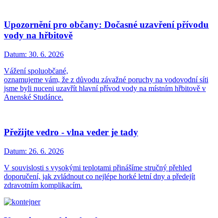
Upozornění pro občany: Dočasné uzavření přívodu
vody na hřbitově
Datum:
30. 6. 2026
Vážení spoluobčané,
oznamujeme vám, že z důvodu závažné poruchy na vodovodní síti
jsme byli nuceni uzavřít hlavní přívod vody na místním hřbitově v
Anenské Studánce.
Přežijte vedro - vlna veder je tady
Datum:
26. 6. 2026
V souvislosti s vysokými teplotami přinášíme stručný přehled
doporučení, jak zvládnout co nejlépe horké letní dny a předejít
zdravotním komplikacím.