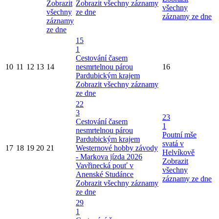
Zobrazit
Zobrazit všechny záznamy
všechny
všechny
ze dne
záznamy ze dne
záznamy
ze dne
15
1
Cestování časem
10
11
12
13
14
nesmrtelnou párou
16
Pardubickým krajem
Zobrazit všechny záznamy
ze dne
22
3
23
Cestování časem
1
nesmrtelnou párou
Poutní mše
Pardubickým krajem
svatá v
17
18
19
20
21
Westernové hobby závody
Helvíkově
- Markova jízda 2026
Zobrazit
Vavřinecká pouť v
všechny
Anenské Studánce
záznamy ze dne
Zobrazit všechny záznamy
ze dne
29
1