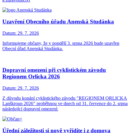
Uzavření Obecního úřadu Anenská Studánka
Datum:
29. 7. 2026
Informujeme občany, že v pondělí 3. srpna 2026 bude uzavřen
Obecní úřad Anenská Studánka.
Dopravní omezení při cyklistickém závodu
Regionem Orlicka 2026
Datum:
29. 7. 2026
Z důvodu konání cyklistického závodu "REGIONEM ORLICKA
Lanškroun 2026" proběhnou ve dnech od 31. července do 2. srpna
následující dopravní omezení:
Úřední záležitosti si nově vyřídíte i z domova