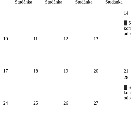
Studánka
Studánka
Studánka
Studánka
14
S
kom
odp
10
11
12
13
17
18
19
20
21
28
S
kom
odp
24
25
26
27