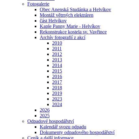
Fotogalerie
Obec Anenská Studánka a Helvíkov
Montáž větrných elektráren
část Helvíkov
Kaple Panny Marie - Helvíkov
Rekonstrukce kostela sv. Vavřince
Archív fotografií z akcí
2010
2011
2012
2013
2014
2015
2016
2017
2018
2019
2023
2024
2026
2025
Odpadové hospodářství
Kalendář svozu odpadu
Dokumenty odpadového hospodářství
Ceník a další informace