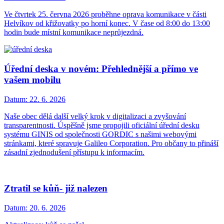
Ve čtvrtek 25. června 2026 proběhne oprava komunikace v části
Helvíkov od křižovatky po horní konec. V čase od 8:00 do 13:00
hodin bude místní komunikace neprůjezdná.
Úřední deska v novém: Přehlednější a přímo ve
vašem mobilu
Datum:
22. 6. 2026
Naše obec dělá další velký krok v digitalizaci a zvyšování
transparentnosti. Úspěšně jsme propojili oficiální úřední desku
systému GINIS od společnosti GORDIC s našimi webovými
stránkami, které spravuje Galileo Corporation. Pro občany to přináší
zásadní zjednodušení přístupu k informacím.
Ztratil se kůň- již nalezen
Datum:
20. 6. 2026