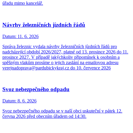
úřadu mimo kancelář.
Návrhy železničních jízdních řádů
Datum:
11. 6. 2026
Správa železnic vydala návrhy železničních jízdních řádů pro
nadcházející období 2026/2027, platné od 13. prosince 2026 do 11.
prosince 2027. V případě jakýchkoliv připomínek k osobním a
spěšným vlakům prosíme o jejich zaslání na emailovou adresu
verejnadoprava@pardubickykraj.cz do 10. července 2026
Svoz nebezpečného odpadu
Datum:
8. 6. 2026
Svoz nebezpečného odpadu se v naší obci uskuteční v pátek 12.
června 2026 před obecním úřadem od 14:30.