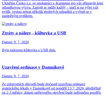
Ukliďme Česko z.s. ve spolupráci s 4camping pro vás připravili letní
odpadkovou výzvu. Zapojit se může každý – stačí si na výlet vzít
pytlík, cestou sebrat několik drobných odpadků a vyfotit se s
naplněným pytlíkem.
Ztráty a nálezy - kšiltovka a USB
Datum:
9. 7. 2026
Byla nalezena kšiltovka a USB disk.
Uzavření ordinace v Damníkově
Datum:
9. 7. 2026
Ze zdravotních důvodů bude dočasně uzavřena ordinace
praktického lékaře v Damníkově od pondělí 13.7. 2026, předběžně
na 2-3 měsíce, datum opětovného otevření bude upřesněno později.