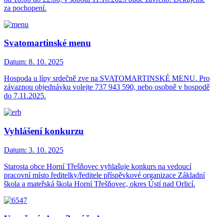
za pochopení.
Svatomartinské menu
Datum:
8. 10. 2025
Hospoda u lípy srdečně zve na SVATOMARTINSKÉ MENU. Pro
závaznou objednávku volejte 737 943 590, nebo osobně v hospodě
do 7.11.2025.
Vyhlášení konkurzu
Datum:
3. 10. 2025
Starosta obce Horní Třešňovec vyhlašuje konkurs na vedoucí
pracovní místo ředitelky/ředitele příspěvkové organizace Základní
škola a mateřská škola Horní Třešňovec, okres Ústí nad Orlicí.