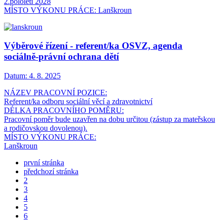
2.pololetí 2028
MÍSTO VÝKONU PRÁCE: Lanškroun
Výběrové řízení - referent/ka OSVZ, agenda
sociálně-právní ochrana dětí
Datum:
4. 8. 2025
NÁZEV PRACOVNÍ POZICE:
Referent/ka odboru sociální věcí a zdravotnictví
DÉLKA PRACOVNÍHO POMĚRU:
Pracovní poměr bude uzavřen na dobu určitou (zástup za mateřskou
a rodičovskou dovolenou).
MÍSTO VÝKONU PRÁCE:
Lanškroun
první stránka
předchozí stránka
2
3
4
5
6