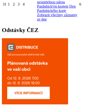
nesmrtelnou párou
31
1
2
3
4
6
Pardubickým krajem
Den
Pardubického kraje
Zobrazit všechny záznamy
ze dne
Odstávky ČEZ