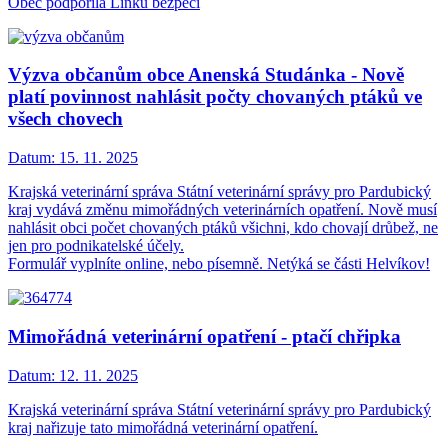
Obec podpořila Linku bezpečí
Výzva občanům obce Anenská Studánka - Nově
platí povinnost nahlásit počty chovaných ptáků ve
všech chovech
Datum:
15. 11. 2025
Krajská veterinární správa Státní veterinární správy pro Pardubický
kraj vydává změnu mimořádných veterinárních opatření. Nově musí
nahlásit obci počet chovaných ptáků všichni, kdo chovají drůbež, ne
jen pro podnikatelské účely.
Formulář vyplníte online, nebo písemně. Netýká se části Helvíkov!
Mimořádná veterinární opatření - ptačí chřipka
Datum:
12. 11. 2025
Krajská veterinární správa Státní veterinární správy pro Pardubický
kraj nařizuje tato mimořádná veterinární opatření.