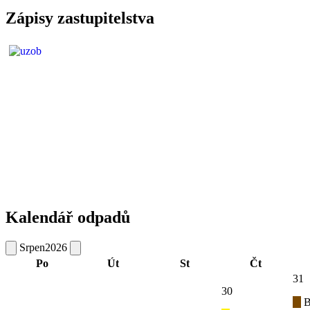
Zápisy zastupitelstva
Kalendář odpadů
Srpen
2026
Po
Út
St
Čt
31
30
B