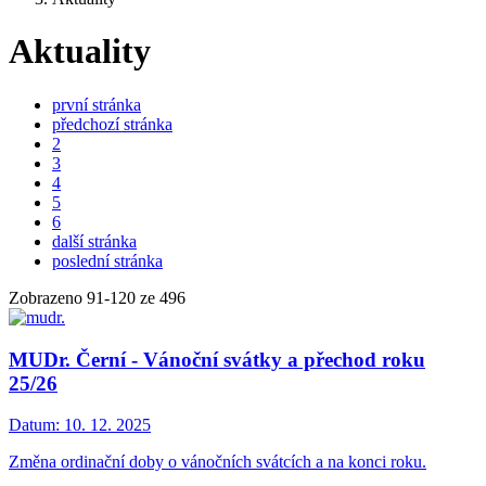
Aktuality
první stránka
předchozí stránka
2
3
4
5
6
další stránka
poslední stránka
Zobrazeno
91
-
120
ze 496
MUDr. Černí - Vánoční svátky a přechod roku
25/26
Datum:
10. 12. 2025
Změna ordinační doby o vánočních svátcích a na konci roku.