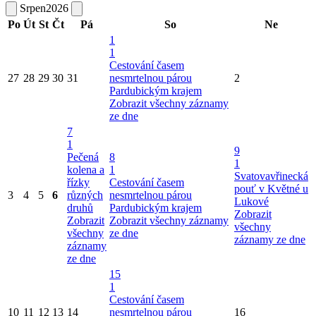
Srpen
2026
Po
Út
St
Čt
Pá
So
Ne
1
1
Cestování časem
27
28
29
30
31
nesmrtelnou párou
2
Pardubickým krajem
Zobrazit všechny záznamy
ze dne
7
1
9
Pečená
8
1
kolena a
1
Svatovavřinecká
řízky
Cestování časem
pouť v Květné u
3
4
5
6
různých
nesmrtelnou párou
Lukové
druhů
Pardubickým krajem
Zobrazit
Zobrazit
Zobrazit všechny záznamy
všechny
všechny
ze dne
záznamy ze dne
záznamy
ze dne
15
1
Cestování časem
10
11
12
13
14
nesmrtelnou párou
16