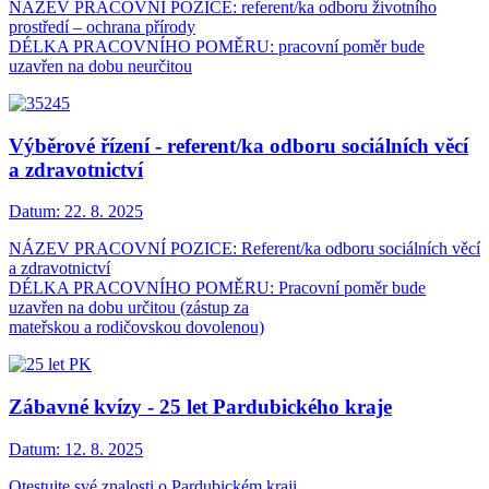
NÁZEV PRACOVNÍ POZICE: referent/ka odboru životního
prostředí – ochrana přírody
DÉLKA PRACOVNÍHO POMĚRU: pracovní poměr bude
uzavřen na dobu neurčitou
Výběrové řízení - referent/ka odboru sociálních věcí
a zdravotnictví
Datum:
22. 8. 2025
NÁZEV PRACOVNÍ POZICE: Referent/ka odboru sociálních věcí
a zdravotnictví
DÉLKA PRACOVNÍHO POMĚRU: Pracovní poměr bude
uzavřen na dobu určitou (zástup za
mateřskou a rodičovskou dovolenou)
Zábavné kvízy - 25 let Pardubického kraje
Datum:
12. 8. 2025
Otestujte své znalosti o Pardubickém kraji,