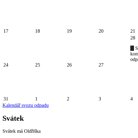
17
18
19
20
21
28
S
kom
odp
24
25
26
27
31
1
2
3
4
Kalendář svozu odpadu
Svátek
Svátek má
Oldřiška