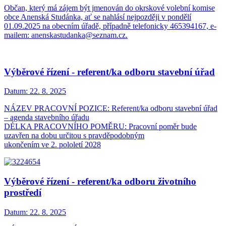
Občan, který má zájem být jmenován do okrskové volební komise
obce Anenská Studánka, ať se nahlásí nejpozději v pondělí
01.09.2025 na obecním úřadě, případně telefonicky 465394167, e-
mailem: anenskastudanka@seznam.cz.
Výběrové řízení - referent/ka odboru stavební úřad
Datum:
22. 8. 2025
NÁZEV PRACOVNÍ POZICE: Referent/ka odboru stavební úřad
– agenda stavebního úřadu
DÉLKA PRACOVNÍHO POMĚRU: Pracovní poměr bude
uzavřen na dobu určitou s pravděpodobným
ukončením ve 2. pololetí 2028
Výběrové řízení - referent/ka odboru životního
prostředí
Datum:
22. 8. 2025