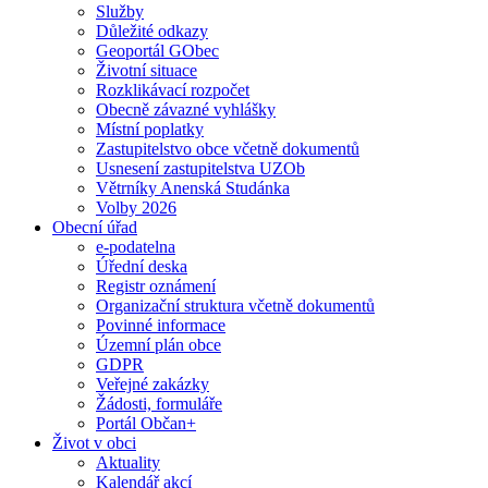
Služby
Důležité odkazy
Geoportál GObec
Životní situace
Rozklikávací rozpočet
Obecně závazné vyhlášky
Místní poplatky
Zastupitelstvo obce včetně dokumentů
Usnesení zastupitelstva UZOb
Větrníky Anenská Studánka
Volby 2026
Obecní úřad
e-podatelna
Úřední deska
Registr oznámení
Organizační struktura včetně dokumentů
Povinné informace
Územní plán obce
GDPR
Veřejné zakázky
Žádosti, formuláře
Portál Občan+
Život v obci
Aktuality
Kalendář akcí