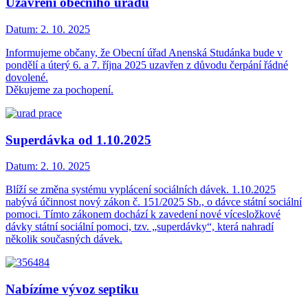
Uzavření obecního úřadu
Datum:
2. 10. 2025
Informujeme občany, že Obecní úřad Anenská Studánka bude v
pondělí a úterý 6. a 7. října 2025 uzavřen z důvodu čerpání řádné
dovolené.
Děkujeme za pochopení.
Superdávka od 1.10.2025
Datum:
2. 10. 2025
Blíží se změna systému vyplácení sociálních dávek. 1.10.2025
nabývá účinnost nový zákon č. 151/2025 Sb., o dávce státní sociální
pomoci. Tímto zákonem dochází k zavedení nové vícesložkové
dávky státní sociální pomoci, tzv. „superdávky“, která nahradí
několik současných dávek.
Nabízíme vývoz septiku