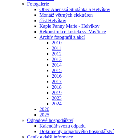
Fotogalerie
Obec Anenská Studánka a Helvíkov
Montáž větrných elektráren
část Helvíkov
Kaple Panny Marie - Helvíkov
Rekonstrukce kostela sv. Vavřince
Archív fotografií z akcí
2010
2011
2012
2013
2014
2015
2016
2017
2018
2019
2023
2024
2026
2025
Odpadové hospodářství
Kalendář svozu odpadu
Dokumenty odpadového hospodářství
Ceník a další informace