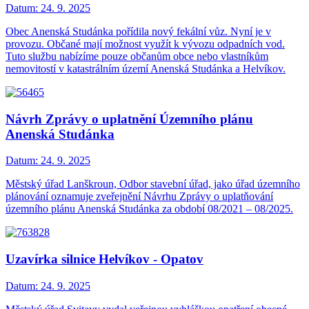
Datum:
24. 9. 2025
Obec Anenská Studánka pořídila nový fekální vůz. Nyní je v
provozu. Občané mají možnost využít k vývozu odpadních vod.
Tuto službu nabízíme pouze občanům obce nebo vlastníkům
nemovitostí v katastrálním území Anenská Studánka a Helvíkov.
Návrh Zprávy o uplatnění Územního plánu
Anenská Studánka
Datum:
24. 9. 2025
Městský úřad Lanškroun, Odbor stavební úřad, jako úřad územního
plánování oznamuje zveřejnění Návrhu Zprávy o uplatňování
územního plánu Anenská Studánka za období 08/2021 – 08/2025.
Uzavírka silnice Helvíkov - Opatov
Datum:
24. 9. 2025