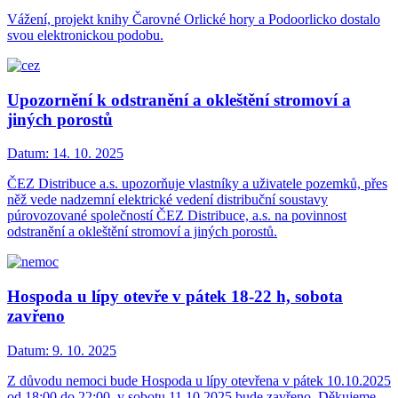
Vážení, projekt knihy Čarovné Orlické hory a Podoorlicko dostalo
svou elektronickou podobu.
Upozornění k odstranění a okleštění stromoví a
jiných porostů
Datum:
14. 10. 2025
ČEZ Distribuce a.s. upozorňuje vlastníky a uživatele pozemků, přes
něž vede nadzemní elektrické vedení distribuční soustavy
púrovozované společností ČEZ Distribuce, a.s. na povinnost
odstranění a okleštění stromoví a jiných porostů.
Hospoda u lípy otevře v pátek 18-22 h, sobota
zavřeno
Datum:
9. 10. 2025
Z důvodu nemoci bude Hospoda u lípy otevřena v pátek 10.10.2025
od 18:00 do 22:00, v sobotu 11.10.2025 bude zavřeno. Děkujeme