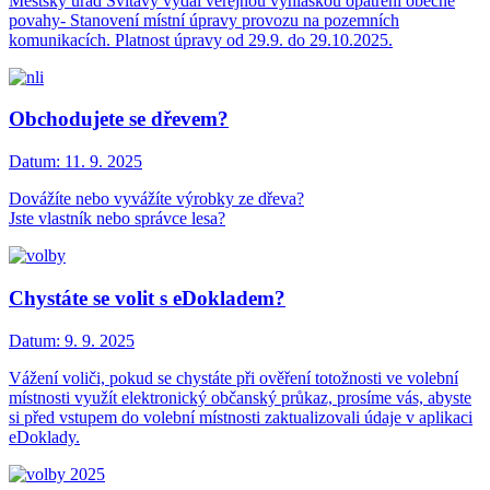
Městský úřad Svitavy vydal veřejnou vyhláškou opatření obecné
povahy- Stanovení místní úpravy provozu na pozemních
komunikacích. Platnost úpravy od 29.9. do 29.10.2025.
Obchodujete se dřevem?
Datum:
11. 9. 2025
Dovážíte nebo vyvážíte výrobky ze dřeva?
Jste vlastník nebo správce lesa?
Chystáte se volit s eDokladem?
Datum:
9. 9. 2025
Vážení voliči, pokud se chystáte při ověření totožnosti ve volební
místnosti využít elektronický občanský průkaz, prosíme vás, abyste
si před vstupem do volební místnosti zaktualizovali údaje v aplikaci
eDoklady.