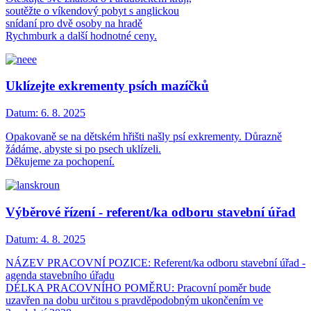
soutěžte o víkendový pobyt s anglickou
snídaní pro dvě osoby na hradě
Rychmburk a další hodnotné ceny.
Uklízejte exkrementy psích mazíčků
Datum:
6. 8. 2025
Opakovaně se na dětském hřišti našly psí exkrementy. Důrazně
žádáme, abyste si po psech uklízeli.
Děkujeme za pochopení.
Výběrové řízení - referent/ka odboru stavební úřad
Datum:
4. 8. 2025
NÁZEV PRACOVNÍ POZICE: Referent/ka odboru stavební úřad -
agenda stavebního úřadu
DÉLKA PRACOVNÍHO POMĚRU: Pracovní poměr bude
uzavřen na dobu určitou s pravděpodobným ukončením ve