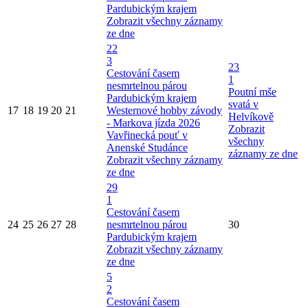
Pardubickým krajem
Zobrazit všechny záznamy
ze dne
22
3
23
Cestování časem
1
nesmrtelnou párou
Poutní mše
Pardubickým krajem
svatá v
17
18
19
20
21
Westernové hobby závody
Helvíkově
- Markova jízda 2026
Zobrazit
Vavřinecká pouť v
všechny
Anenské Studánce
záznamy ze dne
Zobrazit všechny záznamy
ze dne
29
1
Cestování časem
24
25
26
27
28
nesmrtelnou párou
30
Pardubickým krajem
Zobrazit všechny záznamy
ze dne
5
2
Cestování časem