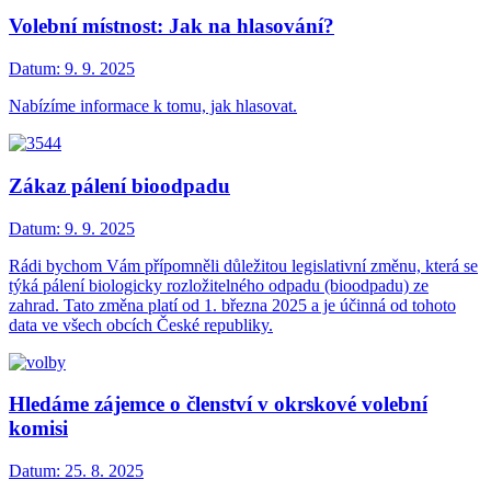
Volební místnost: Jak na hlasování?
Datum:
9. 9. 2025
Nabízíme informace k tomu, jak hlasovat.
Zákaz pálení bioodpadu
Datum:
9. 9. 2025
Rádi bychom Vám přípomněli důležitou legislativní změnu, která se
týká pálení biologicky rozložitelného odpadu (bioodpadu) ze
zahrad. Tato změna platí od 1. března 2025 a je účinná od tohoto
data ve všech obcích České republiky.
Hledáme zájemce o členství v okrskové volební
komisi
Datum:
25. 8. 2025