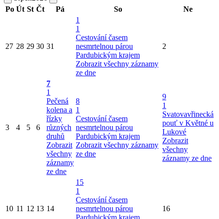
Po
Út
St
Čt
Pá
So
Ne
1
1
Cestování časem
27
28
29
30
31
nesmrtelnou párou
2
Pardubickým krajem
Zobrazit všechny záznamy
ze dne
7
1
9
Pečená
8
1
kolena a
1
Svatovavřinecká
řízky
Cestování časem
pouť v Květné u
3
4
5
6
různých
nesmrtelnou párou
Lukové
druhů
Pardubickým krajem
Zobrazit
Zobrazit
Zobrazit všechny záznamy
všechny
všechny
ze dne
záznamy ze dne
záznamy
ze dne
15
1
Cestování časem
10
11
12
13
14
nesmrtelnou párou
16
Pardubickým krajem