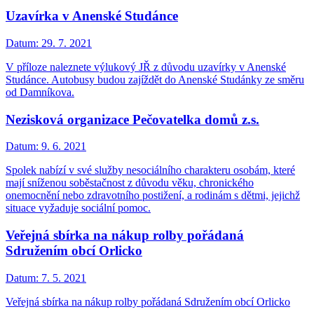
Uzavírka v Anenské Studánce
Datum:
29. 7. 2021
V příloze naleznete výlukový JŘ z důvodu uzavírky v Anenské
Studánce. Autobusy budou zajíždět do Anenské Studánky ze směru
od Damníkova.
Nezisková organizace Pečovatelka domů z.s.
Datum:
9. 6. 2021
Spolek nabízí v své služby nesociálního charakteru osobám, které
mají sníženou soběstačnost z důvodu věku, chronického
onemocnění nebo zdravotního postižení, a rodinám s dětmi, jejichž
situace vyžaduje sociální pomoc.
Veřejná sbírka na nákup rolby pořádaná
Sdružením obcí Orlicko
Datum:
7. 5. 2021
Veřejná sbírka na nákup rolby pořádaná Sdružením obcí Orlicko