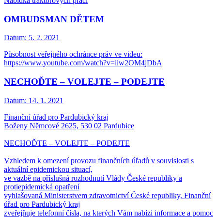
Nabídka traktorových prací
OMBUDSMAN DĚTEM
Datum:
5. 2. 2021
Působnost veřejného ochránce práv ve videu:
https://www.youtube.com/watch?v=iiw2OM4jDbA
NECHOĎTE – VOLEJTE – PODEJTE
Datum:
14. 1. 2021
Finanční úřad pro Pardubický kraj
Boženy Němcové 2625, 530 02 Pardubice
NECHOĎTE – VOLEJTE – PODEJTE
Vzhledem k omezení provozu finančních úřadů v souvislosti s
aktuální epidemickou situací,
ve vazbě na příslušná rozhodnutí Vlády České republiky a
protiepidemická opatření
vyhlašovaná Ministerstvem zdravotnictví České republiky, Finanční
úřad pro Pardubický kraj
zveřejňuje telefonní čísla, na kterých Vám nabízí informace a pomoc