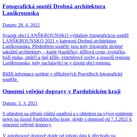
Fotografická soutěž Drobná architektura
Lanškrounska
Datum:
28. 4. 2021
Svazek obcí LANŠKROUNSKO vyhlašuje fotografickou soutěž
LANŠKROUNSKO 2021 v kategorii Drobná architektura
Lanškrounska. Předmětem soutěže jsou tedy fotografie drobné
sakrální architektury – kaple (kaplička), křížová cesta, zvonička,
boží muka, smírčí a jiné kříže, exteriérové sochy a sousoší regionu
Lanškrounska, tedy nacházející se v území obcí regionu.
Bližší informace najdete v přiložených Pravidlech fotografické
soutěže.
Omezení veřejné dopravy v Pardubickém kraji
Datum:
3. 3. 2021
S ohledem na přijatá vládní opatření a s ohledem na vývoj epidemie
nejen na území Pardubického kraje, dojde s platností od 7.3.2021 k
omezení veřejné dopravy.
V autobusové dopravě dojde od tohoto data k přechodu na