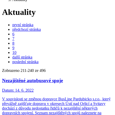
Aktuality
první stránka
předchozí stránka
6
7
8
9
10
další stránka
poslední stránka
Zobrazeno
211
-
240
ze 496
Nezajištěné autobusové spoje
Datum:
14. 6. 2022
V souvislosti se změnou dopravce BusLine Pardubicko s.r.o., který
převážně zajišťuje dopravu v okresech Ústí nad Orlicí a Svitavy
dochází z důvodu nedostatku řidičů k nezajištění některých
dopravních spojení. Seznam nezajištěných spojů naleznete na