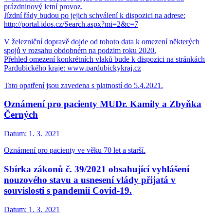
prázdninový letní provoz.
Jízdní řády budou po jejich schválení k dispozici na adrese:
http://portal.idos.cz/Search.aspx?mi=2&c=7
V železniční dopravě dojde od tohoto data k omezení některých
spojů v rozsahu obdobném na podzim roku 2020.
Přehled omezení konkrétních vlaků bude k dispozici na stránkách
Pardubického kraje: www.pardubickykraj.cz
Tato opatření jsou zavedena s platností do 5.4.2021.
Oznámení pro pacienty MUDr. Kamily a Zbyňka
Černých
Datum:
1. 3. 2021
Oznámení pro pacienty ve věku 70 let a starší.
Sbírka zákonů č. 39/2021 obsahující vyhlášení
nouzového stavu a usnesení vlády přijatá v
souvislosti s pandemií Covid-19.
Datum:
1. 3. 2021