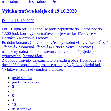
na ostatních tratích si stáhnete níže.
Výluka traťové koleje od 19.10.2020
Datum:
16. 10. 2020
Od 19. října od 10:00 hod. se bude nepřetržitě do 7. prosince do
12:00 hod. konat výluka traťové koleje v úseku Třebovice v
Čechách - Moravská Třebová.
Po dobu konání výluky budou všechny osobní vlaky v úseku Česká
Třebová - Moravská Třebová (- Dzbel a Velké Opatovice)
nahrazeny náhradní autobusovou dopravou, která pojede podle
výlukového jízdního řádu.
Z důvodu uzavírky železničního přejezdu u obce Trpík bude ve
dnech 23. listopadu - 2. prosince platit jiný výlukový jízdní řád.
Výlukové jízdní řády najdete v příloze.
první stránka
předchozí stránka
6
7
8
9
10
další stránka