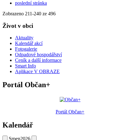
poslední stránka
Zobrazeno
211
-
240
ze 496
Život v obci
Aktuality
Kalendář akcí
Fotogalerie
Odpadové hospodářství
Ceník a další informace
Smart Info
Aplikace V OBRAZE
Portál Občan+
Portál Občan+
Kalendář
Srpen
2026