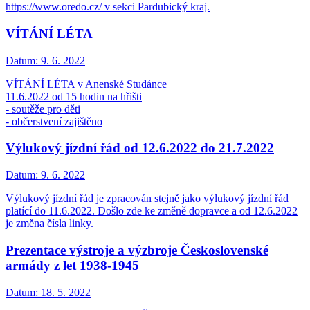
https://www.oredo.cz/ v sekci Pardubický kraj.
VÍTÁNÍ LÉTA
Datum:
9. 6. 2022
VÍTÁNÍ LÉTA v Anenské Studánce
11.6.2022 od 15 hodin na hřišti
- soutěže pro děti
- občerstvení zajištěno
Výlukový jízdní řád od 12.6.2022 do 21.7.2022
Datum:
9. 6. 2022
Výlukový jízdní řád je zpracován stejně jako výlukový jízdní řád
platící do 11.6.2022. Došlo zde ke změně dopravce a od 12.6.2022
je změna čísla linky.
Prezentace výstroje a výzbroje Československé
armády z let 1938-1945
Datum:
18. 5. 2022