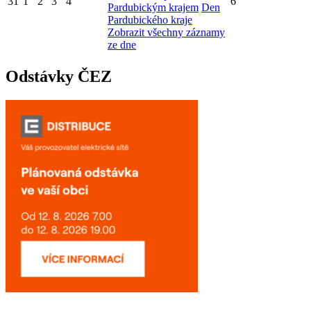
31
1
2
3
4
6
Pardubickým krajem
Den
Pardubického kraje
Zobrazit všechny záznamy
ze dne
Odstávky ČEZ