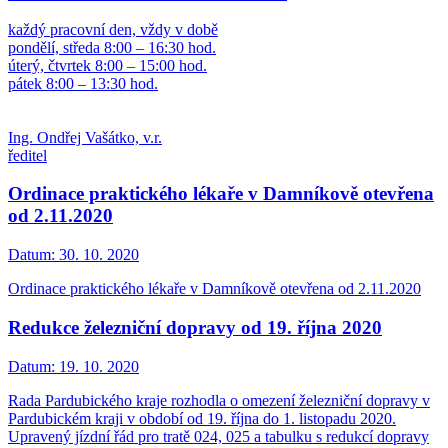
každý pracovní den, vždy v době
pondělí, středa 8:00 – 16:30 hod.
úterý, čtvrtek 8:00 – 15:00 hod.
pátek 8:00 – 13:30 hod.
Ing. Ondřej Vašátko, v.r.
ředitel
Ordinace praktického lékaře v Damníkově otevřena
od 2.11.2020
Datum:
30. 10. 2020
Ordinace praktického lékaře v Damníkově otevřena od 2.11.2020
Redukce železniční dopravy od 19. října 2020
Datum:
19. 10. 2020
Rada Pardubického kraje rozhodla o omezení železniční dopravy v
Pardubickém kraji v období od 19. října do 1. listopadu 2020.
Upravený jízdní řád pro tratě 024, 025 a tabulku s redukcí dopravy