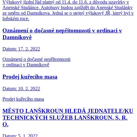
Výlukový jízdní řád platný od 11.4. do 11.6. z důvodu uzavírky v
Anenské Studánce. Autobusy budou zajíždět do Anenské Studánky
ze směru od Damníkova. Jedná se o stejný výlukový JŘ, který byl v
loňském roce.
Oznámení o dočasné nepřítomnosti v ordinaci v
Damníkově
Datum:
17. 2. 2022
Oznámení o dočasné nepřítomnosti
v ordinaci v Damníkově
Prodej kuřecího masa
Datum:
10. 2. 2022
Prodej kuřecího masa
MĚSTO LANŠKROUN HLEDÁ JEDNATELE/KU
TECHNICKÝCH SLUŽEB LANŠKROUN, S. R.
O.
Datum:
5. 1. 2022