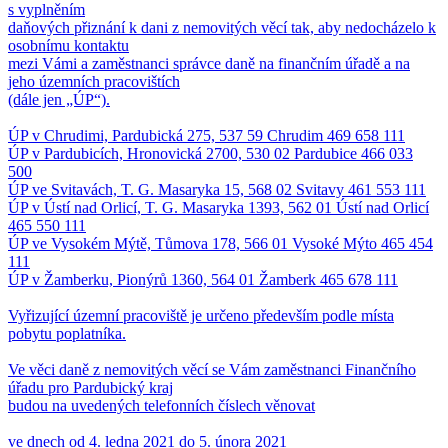
s vyplněním
daňových přiznání k dani z nemovitých věcí tak, aby nedocházelo k
osobnímu kontaktu
mezi Vámi a zaměstnanci správce daně na finančním úřadě a na
jeho územních pracovištích
(dále jen „ÚP“).
ÚP v Chrudimi, Pardubická 275, 537 59 Chrudim 469 658 111
ÚP v Pardubicích, Hronovická 2700, 530 02 Pardubice 466 033
500
ÚP ve Svitavách, T. G. Masaryka 15, 568 02 Svitavy 461 553 111
ÚP v Ústí nad Orlicí, T. G. Masaryka 1393, 562 01 Ústí nad Orlicí
465 550 111
ÚP ve Vysokém Mýtě, Tůmova 178, 566 01 Vysoké Mýto 465 454
111
ÚP v Žamberku, Pionýrů 1360, 564 01 Žamberk 465 678 111
Vyřizující územní pracoviště je určeno především podle místa
pobytu poplatníka.
Ve věci daně z nemovitých věcí se Vám zaměstnanci Finančního
úřadu pro Pardubický kraj
budou na uvedených telefonních číslech věnovat
ve dnech od 4. ledna 2021 do 5. února 2021