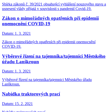
Sbírka zákonů č. 39/2021 obsahující vyhlášení nouzového stavu a
usnesení vlády přijatá v souvislosti s pandemií Covid-19.
Zákon o mimořádných opatřeních při epidemii
onemocnění COVID-19
Datum:
1. 3. 2021
Zákon o mimořádných opatřeních při epidemii onemocnění
COVID-19.
Výběrové řízení na tajemníka/tajemnici Městského
úřadu Lanškroun
Datum:
1. 3. 2021
Výběrové řízení na tajemníka/tajemnici Městského úřadu
Lanškroun.
Nabídka traktorových prací
Datum:
15. 2. 2021