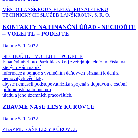
MĚSTO LANŠKROUN HLEDÁ JEDNATELE/KU
TECHNICKÝCH SLUŽEB LANŠKROUN, S. R. O.
KONTAKTY NA FINANČNÍ ÚŘAD - NECHOĎTE
– VOLEJTE – PODEJTE
Datum:
5. 1. 2022
NECHOĎTE – VOLEJTE – PODEJTE
Finanční úřad pro Pardubický kraj zveřejňuje telefonní čísla, na
kterých Vám nabízí
informace a pomoc s vyplněním daňových přiznání k dani z
nemovitých věcí tak,
abyste nemuseli podstupovat rizika spojená s dopravou a osobní
přítomností na finančním
úřadu a jeho územních pracovištích.
ZBAVME NAŠE LESY KŮROVCE
Datum:
5. 1. 2022
ZBAVME NAŠE LESY KŮROVCE