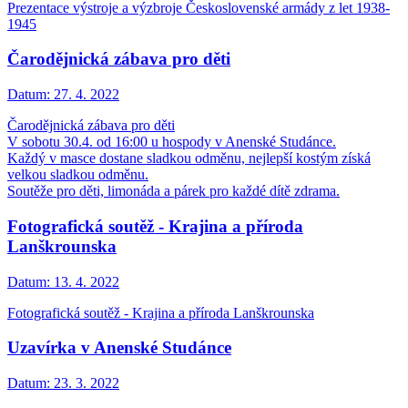
Prezentace výstroje a výzbroje Československé armády z let 1938-
1945
Čarodějnická zábava pro děti
Datum:
27. 4. 2022
Čarodějnická zábava pro děti
V sobotu 30.4. od 16:00 u hospody v Anenské Studánce.
Každý v masce dostane sladkou odměnu, nejlepší kostým získá
velkou sladkou odměnu.
Soutěže pro děti, limonáda a párek pro každé dítě zdrama.
Fotografická soutěž - Krajina a příroda
Lanškrounska
Datum:
13. 4. 2022
Fotografická soutěž - Krajina a příroda Lanškrounska
Uzavírka v Anenské Studánce
Datum:
23. 3. 2022