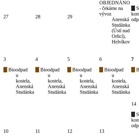
OBJEDNÁNO
- čekáme na
S
vývoz
kom
27
28
29
Anenská
odp
Studánka
(Ústí nad
Orlicí),
Helvíkov
3
4
5
6
7
Bioodpad
Bioodpad
Bioodpad
Bioodpad
B
u
u
u
u
kostela,
kostela,
kostela,
kostela,
Anenská
Anenská
Anenská
Anenská
Studánka
Studánka
Studánka
Studánka
14
S
kom
odp
10
11
12
13