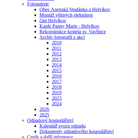
Fotogalerie
Obec Anenská Studánka a Helvíkov
Montáž větrných elektráren
část Helvíkov
Kaple Panny Marie - Helvíkov
Rekonstrukce kostela sv. Vavřince
Archív fotografií z akcí
2010
2011
2012
2013
2014
2015
2016
2017
2018
2019
2023
2024
2026
2025
Odpadové hospodářství
Kalendář svozu odpadu
Dokumenty odpadového hospodářství
Ceník a další informace