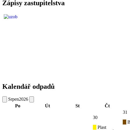
Zápisy zastupitelstva
Kalendář odpadů
Srpen
2026
Po
Út
St
Čt
31
30
B
Plast