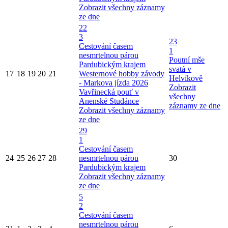
Zobrazit všechny záznamy
ze dne
22
3
23
Cestování časem
1
nesmrtelnou párou
Poutní mše
Pardubickým krajem
svatá v
17
18
19
20
21
Westernové hobby závody
Helvíkově
- Markova jízda 2026
Zobrazit
Vavřinecká pouť v
všechny
Anenské Studánce
záznamy ze dne
Zobrazit všechny záznamy
ze dne
29
1
Cestování časem
24
25
26
27
28
nesmrtelnou párou
30
Pardubickým krajem
Zobrazit všechny záznamy
ze dne
5
2
Cestování časem
nesmrtelnou párou