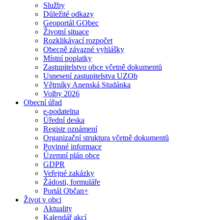
Služby
Důležité odkazy
Geoportál GObec
Životní situace
Rozklikávací rozpočet
Obecně závazné vyhlášky
Místní poplatky
Zastupitelstvo obce včetně dokumentů
Usnesení zastupitelstva UZOb
Větrníky Anenská Studánka
Volby 2026
Obecní úřad
e-podatelna
Úřední deska
Registr oznámení
Organizační struktura včetně dokumentů
Povinné informace
Územní plán obce
GDPR
Veřejné zakázky
Žádosti, formuláře
Portál Občan+
Život v obci
Aktuality
Kalendář akcí