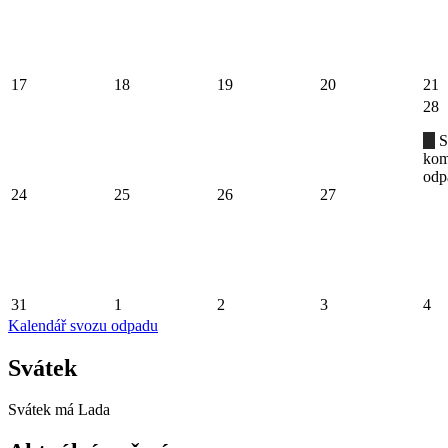
17
18
19
20
21
28
S
kom
odp
24
25
26
27
31
1
2
3
4
Kalendář svozu odpadu
Svátek
Svátek má
Lada