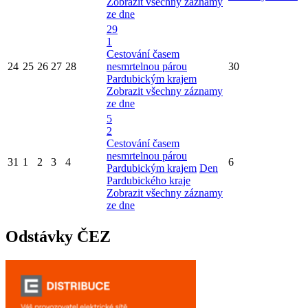
Zobrazit všechny záznamy
ze dne
29
1
Cestování časem
24
25
26
27
28
nesmrtelnou párou
30
Pardubickým krajem
Zobrazit všechny záznamy
ze dne
5
2
Cestování časem
nesmrtelnou párou
31
1
2
3
4
6
Pardubickým krajem
Den
Pardubického kraje
Zobrazit všechny záznamy
ze dne
Odstávky ČEZ