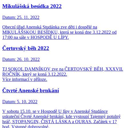
Mikulášská besídka 2022
Datum:
25. 11. 2022
Obecní úřad Anenská Studánka zve děti i dospělé na
MIKULÁŠSKOU BESÍDKU, která se koná dne 3.12.2022 od
17:00 na sále v HOSPODĚ U LÍPY.
Čertovský běh 2022
Datum:
26. 10. 2022
TJ SOKOL DAMNÍKOV zve na ČERTOVSKÝ BĚH, XXXVII.
ROČNÍK, který se koná 3.12.2022.
Více informací v příloze.
Čtvrté Anenské brnkání
Datum:
5. 10. 2022
V sobotu 15.10. se v Hospodě U lípy v Anenské Studánce
uskuteční Čtvrté Anenské brnkání, kde vystoupí Tajemný potulný
hráč, STOPANGIN, ČISTÁ LÁSKA a OURAS. Začátek v 17
hod. Vstupné dobrovolné.