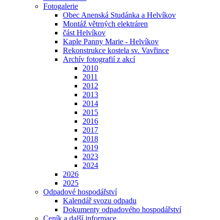
Fotogalerie
Obec Anenská Studánka a Helvíkov
Montáž větrných elektráren
část Helvíkov
Kaple Panny Marie - Helvíkov
Rekonstrukce kostela sv. Vavřince
Archív fotografií z akcí
2010
2011
2012
2013
2014
2015
2016
2017
2018
2019
2023
2024
2026
2025
Odpadové hospodářství
Kalendář svozu odpadu
Dokumenty odpadového hospodářství
Ceník a další informace