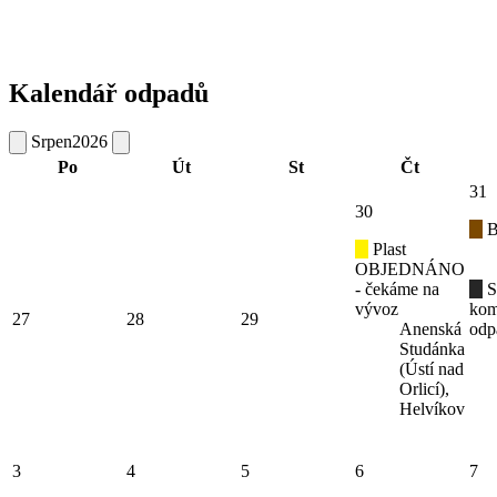
Kalendář odpadů
Srpen
2026
Po
Út
St
Čt
31
30
B
Plast
OBJEDNÁNO
- čekáme na
S
vývoz
kom
27
28
29
Anenská
odp
Studánka
(Ústí nad
Orlicí),
Helvíkov
3
4
5
6
7