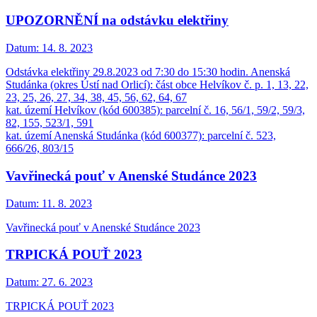
UPOZORNĚNÍ na odstávku elektřiny
Datum:
14. 8. 2023
Odstávka elektřiny 29.8.2023 od 7:30 do 15:30 hodin. Anenská
Studánka (okres Ústí nad Orlicí): část obce Helvíkov č. p. 1, 13, 22,
23, 25, 26, 27, 34, 38, 45, 56, 62, 64, 67
kat. území Helvíkov (kód 600385): parcelní č. 16, 56/1, 59/2, 59/3,
82, 155, 523/1, 591
kat. území Anenská Studánka (kód 600377): parcelní č. 523,
666/26, 803/15
Vavřinecká pouť v Anenské Studánce 2023
Datum:
11. 8. 2023
Vavřinecká pouť v Anenské Studánce 2023
TRPICKÁ POUŤ 2023
Datum:
27. 6. 2023
TRPICKÁ POUŤ 2023