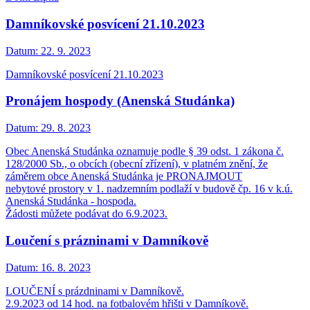
Damníkovské posvícení 21.10.2023
Datum:
22. 9. 2023
Damníkovské posvícení 21.10.2023
Pronájem hospody (Anenská Studánka)
Datum:
29. 8. 2023
Obec Anenská Studánka oznamuje podle § 39 odst. 1 zákona č.
128/2000 Sb., o obcích (obecní zřízení), v platném znění, že
záměrem obce Anenská Studánka je PRONAJMOUT
nebytové prostory v 1. nadzemním podlaží v budově čp. 16 v k.ú.
Anenská Studánka - hospoda.
Žádosti můžete podávat do 6.9.2023.
Loučení s prázninami v Damníkově
Datum:
16. 8. 2023
LOUČENÍ s prázdninami v Damníkově.
2.9.2023 od 14 hod. na fotbalovém hřišti v Damníkově.