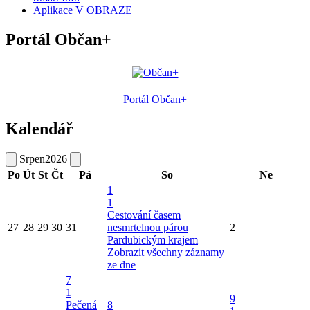
Aplikace V OBRAZE
Portál Občan+
Portál Občan+
Kalendář
Srpen
2026
Po
Út
St
Čt
Pá
So
Ne
1
1
Cestování časem
27
28
29
30
31
nesmrtelnou párou
2
Pardubickým krajem
Zobrazit všechny záznamy
ze dne
7
1
9
Pečená
8