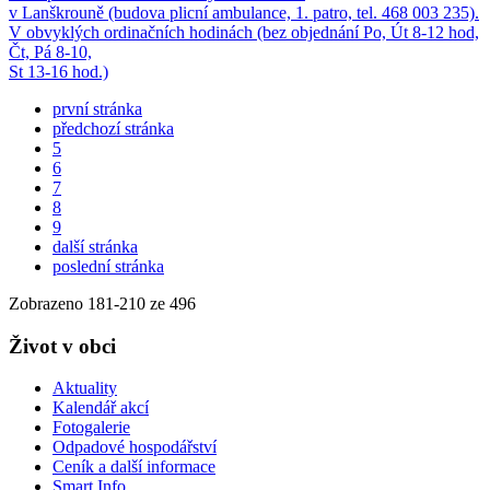
v Lanškrouně (budova plicní ambulance, 1. patro, tel. 468 003 235).
V obvyklých ordinačních hodinách (bez objednání Po, Út 8-12 hod,
Čt, Pá 8-10,
St 13-16 hod.)
první stránka
předchozí stránka
5
6
7
8
9
další stránka
poslední stránka
Zobrazeno
181
-
210
ze 496
Život v obci
Aktuality
Kalendář akcí
Fotogalerie
Odpadové hospodářství
Ceník a další informace
Smart Info