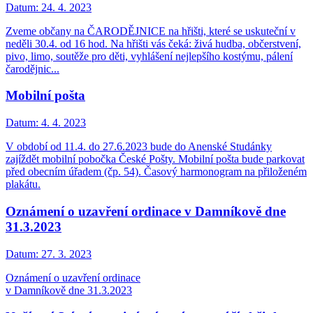
Datum:
24. 4. 2023
Zveme občany na ČARODĚJNICE na hřišti, které se uskuteční v
neděli 30.4. od 16 hod. Na hřišti vás čeká: živá hudba, občerstvení,
pivo, limo, soutěže pro děti, vyhlášení nejlepšího kostýmu, pálení
čarodějnic...
Mobilní pošta
Datum:
4. 4. 2023
V období od 11.4. do 27.6.2023 bude do Anenské Studánky
zajíždět mobilní pobočka České Pošty. Mobilní pošta bude parkovat
před obecním úřadem (čp. 54). Časový harmonogram na přiloženém
plakátu.
Oznámení o uzavření ordinace v Damníkově dne
31.3.2023
Datum:
27. 3. 2023
Oznámení o uzavření ordinace
v Damníkově dne 31.3.2023