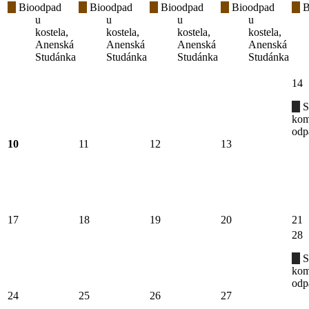
Bioodpad
Bioodpad
Bioodpad
Bioodpad
B
u
u
u
u
kostela,
kostela,
kostela,
kostela,
Anenská
Anenská
Anenská
Anenská
Studánka
Studánka
Studánka
Studánka
14
S
kom
odp
10
11
12
13
17
18
19
20
21
28
S
kom
odp
24
25
26
27