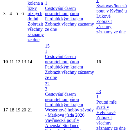
1
kolena a
1
Svatovavřinecká
řízky
Cestování časem
pouť v Květné u
3
4
5
6
různých
nesmrtelnou párou
Lukové
druhů
Pardubickým krajem
Zobrazit
Zobrazit
Zobrazit všechny záznamy
všechny
všechny
ze dne
záznamy ze dne
záznamy
ze dne
15
1
Cestování časem
10
11
12
13
14
nesmrtelnou párou
16
Pardubickým krajem
Zobrazit všechny záznamy
ze dne
22
3
23
Cestování časem
1
nesmrtelnou párou
Poutní mše
Pardubickým krajem
svatá v
17
18
19
20
21
Westernové hobby závody
Helvíkově
- Markova jízda 2026
Zobrazit
Vavřinecká pouť v
všechny
Anenské Studánce
záznamy ze dne