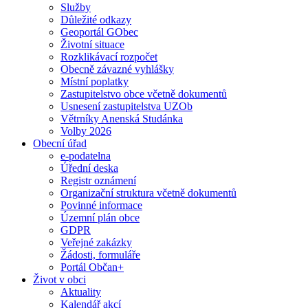
Služby
Důležité odkazy
Geoportál GObec
Životní situace
Rozklikávací rozpočet
Obecně závazné vyhlášky
Místní poplatky
Zastupitelstvo obce včetně dokumentů
Usnesení zastupitelstva UZOb
Větrníky Anenská Studánka
Volby 2026
Obecní úřad
e-podatelna
Úřední deska
Registr oznámení
Organizační struktura včetně dokumentů
Povinné informace
Územní plán obce
GDPR
Veřejné zakázky
Žádosti, formuláře
Portál Občan+
Život v obci
Aktuality
Kalendář akcí