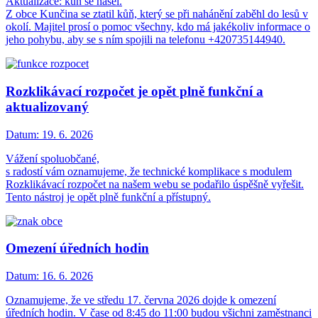
Aktualizace: kůň se našel.
Z obce Kunčina se ztatil kůň, který se při nahánění zaběhl do lesů v
okolí. Majitel prosí o pomoc všechny, kdo má jakékoliv informace o
jeho pohybu, aby se s ním spojili na telefonu +420735144940.
Rozklikávací rozpočet je opět plně funkční a
aktualizovaný
Datum:
19. 6. 2026
Vážení spoluobčané,
s radostí vám oznamujeme, že technické komplikace s modulem
Rozklikávací rozpočet na našem webu se podařilo úspěšně vyřešit.
Tento nástroj je opět plně funkční a přístupný.
Omezení úředních hodin
Datum:
16. 6. 2026
Oznamujeme, že ve středu 17. června 2026 dojde k omezení
úředních hodin. V čase od 8:45 do 11:00 budou všichni zaměstnanci