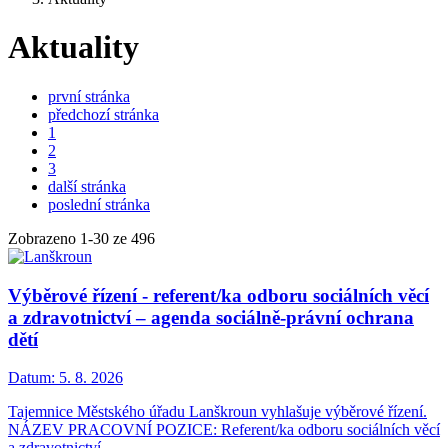
Aktuality
první stránka
předchozí stránka
1
2
3
další stránka
poslední stránka
Zobrazeno
1
-
30
ze 496
Výběrové řízení - referent/ka odboru sociálních věcí
a zdravotnictví – agenda sociálně-právní ochrana
dětí
Datum:
5. 8. 2026
Tajemnice Městského úřadu Lanškroun vyhlašuje výběrové řízení.
NÁZEV PRACOVNÍ POZICE: Referent/ka odboru sociálních věcí
a zdravotnictví