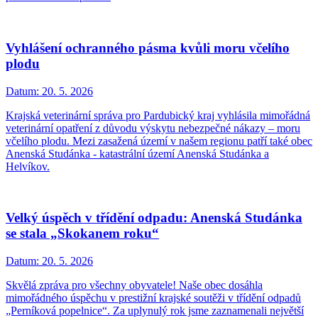
Vyhlášení ochranného pásma kvůli moru včelího
plodu
Datum:
20. 5. 2026
Krajská veterinární správa pro Pardubický kraj vyhlásila mimořádná
veterinární opatření z důvodu výskytu nebezpečné nákazy – moru
včelího plodu. Mezi zasažená území v našem regionu patří také obec
Anenská Studánka - katastrální území Anenská Studánka a
Helvíkov.
Velký úspěch v třídění odpadu: Anenská Studánka
se stala „Skokanem roku“
Datum:
20. 5. 2026
Skvělá zpráva pro všechny obyvatele! Naše obec dosáhla
mimořádného úspěchu v prestižní krajské soutěži v třídění odpadů
„Perníková popelnice“. Za uplynulý rok jsme zaznamenali největší