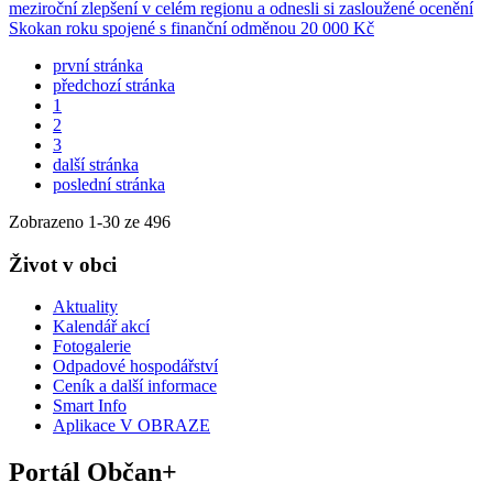
meziroční zlepšení v celém regionu a odnesli si zasloužené ocenění
Skokan roku spojené s finanční odměnou 20 000 Kč
první stránka
předchozí stránka
1
2
3
další stránka
poslední stránka
Zobrazeno
1
-
30
ze 496
Život v obci
Aktuality
Kalendář akcí
Fotogalerie
Odpadové hospodářství
Ceník a další informace
Smart Info
Aplikace V OBRAZE
Portál Občan+