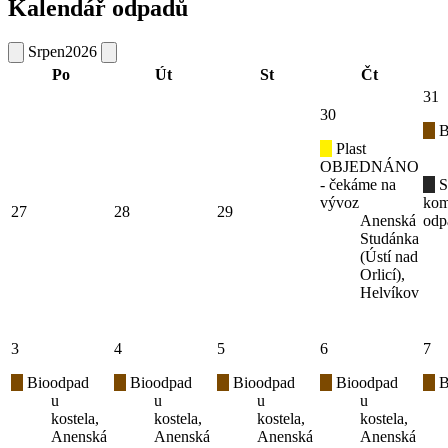
Kalendář odpadů
Srpen
2026
Po
Út
St
Čt
31
30
B
Plast
OBJEDNÁNO
- čekáme na
S
vývoz
kom
27
28
29
Anenská
odp
Studánka
(Ústí nad
Orlicí),
Helvíkov
3
4
5
6
7
Bioodpad
Bioodpad
Bioodpad
Bioodpad
B
u
u
u
u
kostela,
kostela,
kostela,
kostela,
Anenská
Anenská
Anenská
Anenská