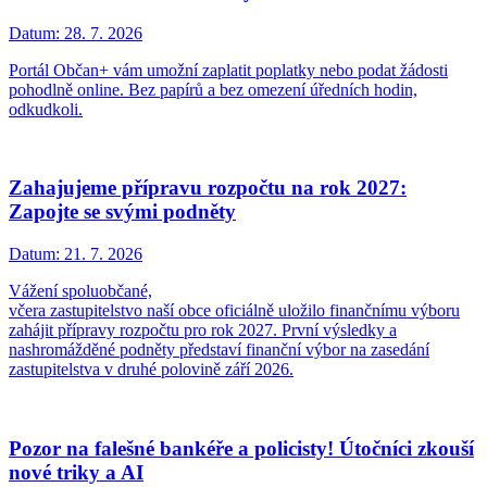
Datum:
28. 7. 2026
Portál Občan+ vám umožní zaplatit poplatky nebo podat žádosti
pohodlně online. Bez papírů a bez omezení úředních hodin,
odkudkoli.
Zahajujeme přípravu rozpočtu na rok 2027:
Zapojte se svými podněty
Datum:
21. 7. 2026
Vážení spoluobčané,
včera zastupitelstvo naší obce oficiálně uložilo finančnímu výboru
zahájit přípravy rozpočtu pro rok 2027. První výsledky a
nashromážděné podněty představí finanční výbor na zasedání
zastupitelstva v druhé polovině září 2026.
Pozor na falešné bankéře a policisty! Útočníci zkouší
nové triky a AI