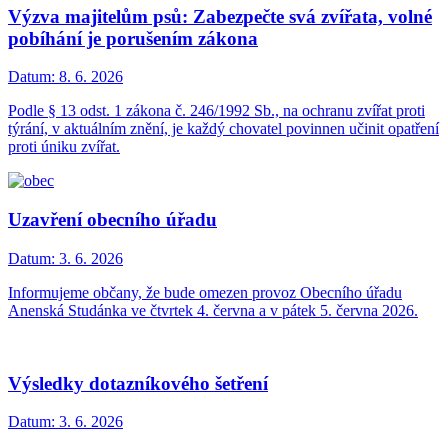
Výzva majitelům psů: Zabezpečte svá zvířata, volné
pobíhání je porušením zákona
Datum:
8. 6. 2026
Podle § 13 odst. 1 zákona č. 246/1992 Sb., na ochranu zvířat proti
týrání, v aktuálním znění, je každý chovatel povinnen učinit opatření
proti úniku zvířat.
Uzavření obecního úřadu
Datum:
3. 6. 2026
Informujeme občany, že bude omezen provoz Obecního úřadu
Anenská Studánka ve čtvrtek 4. června a v pátek 5. června 2026.
Výsledky dotazníkového šetření
Datum:
3. 6. 2026