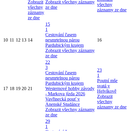
Zobrazit
Zobrazit všechny záznamy
všechny
všechny
ze dne
záznamy ze dne
záznamy
ze dne
15
1
Cestování časem
10
11
12
13
14
nesmrtelnou párou
16
Pardubickým krajem
Zobrazit všechny záznamy
ze dne
22
3
23
Cestování časem
1
nesmrtelnou párou
Poutní mše
Pardubickým krajem
svatá v
17
18
19
20
21
Westernové hobby závody
Helvíkově
- Markova jízda 2026
Zobrazit
Vavřinecká pouť v
všechny
Anenské Studánce
záznamy ze dne
Zobrazit všechny záznamy
ze dne
29
1