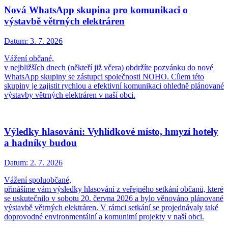
Nová WhatsApp skupina pro komunikaci o
výstavbě větrných elektráren
Datum:
3. 7. 2026
Vážení občané,
v nejbližších dnech (někteří již včera) obdržíte pozvánku do nové
WhatsApp skupiny se zástupci společnosti NOHO. Cílem této
skupiny je zajistit rychlou a efektivní komunikaci ohledně plánované
výstavby větrných elektráren v naší obci.
Výledky hlasování: Vyhlídkové místo, hmyzí hotely
a hadníky budou
Datum:
2. 7. 2026
Vážení spoluobčané,
přinášíme vám výsledky hlasování z veřejného setkání občanů, které
se uskutečnilo v sobotu 20. června 2026 a bylo věnováno plánované
výstavbě větrných elektráren. V rámci setkání se projednávaly také
doprovodné environmentální a komunitní projekty v naší obci.