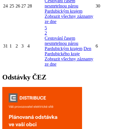
Cestování časem
24
25
26
27
28
nesmrtelnou párou
30
Pardubickým krajem
Zobrazit všechny záznamy
ze dne
5
2
Cestování časem
nesmrtelnou párou
31
1
2
3
4
6
Pardubickým krajem
Den
Pardubického kraje
Zobrazit všechny záznamy
ze dne
Odstávky ČEZ