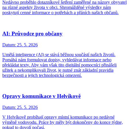
Nedávno proběhlo dotazníkové šetření zaměřené na názory obyvatel
na různé aspekty života v obci. Shromážděné výsledky nám
poskytují cenné informace o potřebách a přáních našich občanů.
AI: Průvodce pro občany
Datum:
25. 5. 2026
Umělá inteligence (AI) se stává běžnou součástí našich životů.
Pomáhá nám formulovat dopisy, vyhledávat informace nebo
překládat texty. Aby vám však tito digitální pomocníci přinášeli
užitek a nekomplikovali život, je nutné znát základní pravidla
bezpečnosti a jejich technologická omezení.
Opravy komunikace v Helvíkově
Datum:
25. 5. 2026
V Helvíkově probíhají opravy místní komunikace po nedávné
výměně vodovodu. Práce by měly být dokončeny do konce týdne,
pokud to dovolí počasí.