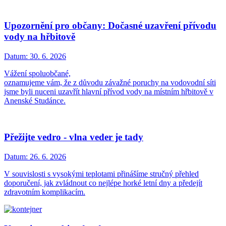
Upozornění pro občany: Dočasné uzavření přívodu
vody na hřbitově
Datum:
30. 6. 2026
Vážení spoluobčané,
oznamujeme vám, že z důvodu závažné poruchy na vodovodní síti
jsme byli nuceni uzavřít hlavní přívod vody na místním hřbitově v
Anenské Studánce.
Přežijte vedro - vlna veder je tady
Datum:
26. 6. 2026
V souvislosti s vysokými teplotami přinášíme stručný přehled
doporučení, jak zvládnout co nejlépe horké letní dny a předejít
zdravotním komplikacím.