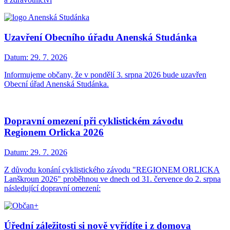
Uzavření Obecního úřadu Anenská Studánka
Datum:
29. 7. 2026
Informujeme občany, že v pondělí 3. srpna 2026 bude uzavřen
Obecní úřad Anenská Studánka.
Dopravní omezení při cyklistickém závodu
Regionem Orlicka 2026
Datum:
29. 7. 2026
Z důvodu konání cyklistického závodu "REGIONEM ORLICKA
Lanškroun 2026" proběhnou ve dnech od 31. července do 2. srpna
následující dopravní omezení:
Úřední záležitosti si nově vyřídíte i z domova