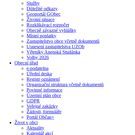
Služby
Důležité odkazy
Geoportál GObec
Životní situace
Rozklikávací rozpočet
Obecně závazné vyhlášky
Místní poplatky
Zastupitelstvo obce včetně dokumentů
Usnesení zastupitelstva UZOb
Větrníky Anenská Studánka
Volby 2026
Obecní úřad
e-podatelna
Úřední deska
Registr oznámení
Organizační struktura včetně dokumentů
Povinné informace
Územní plán obce
GDPR
Veřejné zakázky
Žádosti, formuláře
Portál Občan+
Život v obci
Aktuality
Kalendář akcí