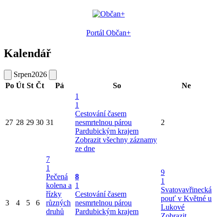
Portál Občan+
Kalendář
Srpen
2026
Po
Út
St
Čt
Pá
So
Ne
1
1
Cestování časem
27
28
29
30
31
nesmrtelnou párou
2
Pardubickým krajem
Zobrazit všechny záznamy
ze dne
7
1
9
Pečená
8
1
kolena a
1
Svatovavřinecká
řízky
Cestování časem
pouť v Květné u
3
4
5
6
různých
nesmrtelnou párou
Lukové
druhů
Pardubickým krajem
Zobrazit