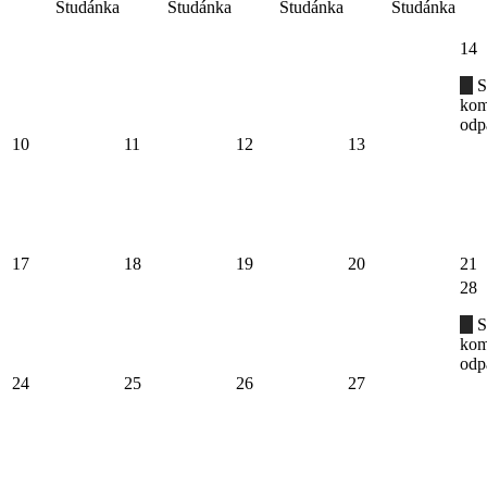
Studánka
Studánka
Studánka
Studánka
14
S
kom
odp
10
11
12
13
17
18
19
20
21
28
S
kom
odp
24
25
26
27