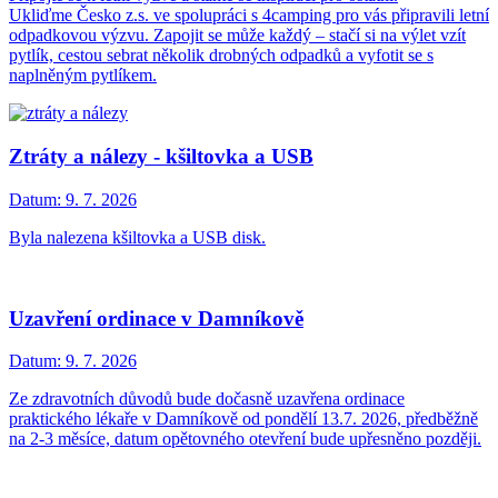
Ukliďme Česko z.s. ve spolupráci s 4camping pro vás připravili letní
odpadkovou výzvu. Zapojit se může každý – stačí si na výlet vzít
pytlík, cestou sebrat několik drobných odpadků a vyfotit se s
naplněným pytlíkem.
Ztráty a nálezy - kšiltovka a USB
Datum:
9. 7. 2026
Byla nalezena kšiltovka a USB disk.
Uzavření ordinace v Damníkově
Datum:
9. 7. 2026
Ze zdravotních důvodů bude dočasně uzavřena ordinace
praktického lékaře v Damníkově od pondělí 13.7. 2026, předběžně
na 2-3 měsíce, datum opětovného otevření bude upřesněno později.