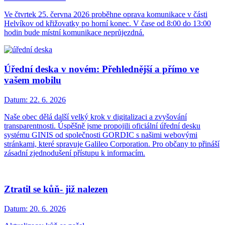
Ve čtvrtek 25. června 2026 proběhne oprava komunikace v části
Helvíkov od křižovatky po horní konec. V čase od 8:00 do 13:00
hodin bude místní komunikace neprůjezdná.
Úřední deska v novém: Přehlednější a přímo ve
vašem mobilu
Datum:
22. 6. 2026
Naše obec dělá další velký krok v digitalizaci a zvyšování
transparentnosti. Úspěšně jsme propojili oficiální úřední desku
systému GINIS od společnosti GORDIC s našimi webovými
stránkami, které spravuje Galileo Corporation. Pro občany to přináší
zásadní zjednodušení přístupu k informacím.
Ztratil se kůň- již nalezen
Datum:
20. 6. 2026