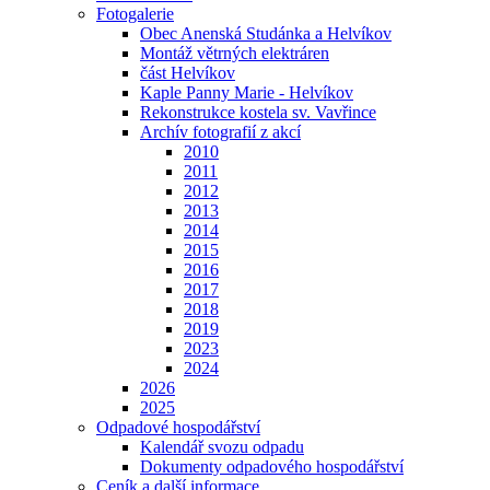
Fotogalerie
Obec Anenská Studánka a Helvíkov
Montáž větrných elektráren
část Helvíkov
Kaple Panny Marie - Helvíkov
Rekonstrukce kostela sv. Vavřince
Archív fotografií z akcí
2010
2011
2012
2013
2014
2015
2016
2017
2018
2019
2023
2024
2026
2025
Odpadové hospodářství
Kalendář svozu odpadu
Dokumenty odpadového hospodářství
Ceník a další informace