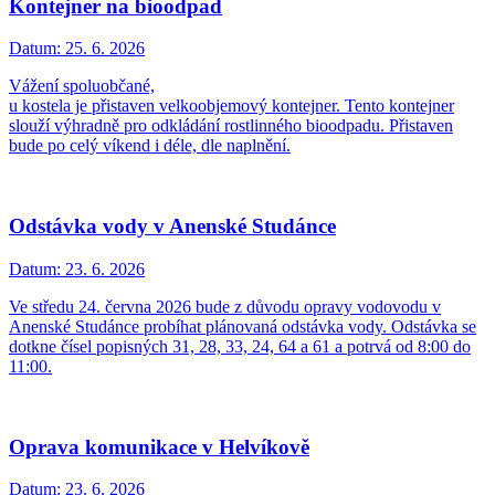
Kontejner na bioodpad
Datum:
25. 6. 2026
Vážení spoluobčané,
u kostela je přistaven velkoobjemový kontejner. Tento kontejner
slouží výhradně pro odkládání rostlinného bioodpadu. Přistaven
bude po celý víkend i déle, dle naplnění.
Odstávka vody v Anenské Studánce
Datum:
23. 6. 2026
Ve středu 24. června 2026 bude z důvodu opravy vodovodu v
Anenské Studánce probíhat plánovaná odstávka vody. Odstávka se
dotkne čísel popisných 31, 28, 33, 24, 64 a 61 a potrvá od 8:00 do
11:00.
Oprava komunikace v Helvíkově
Datum:
23. 6. 2026