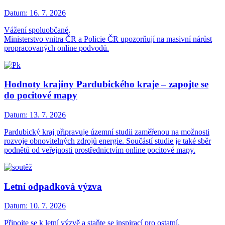
Datum:
16. 7. 2026
Vážení spoluobčané,
Ministerstvo vnitra ČR a Policie ČR upozorňují na masivní nárůst
propracovaných online podvodů.
Hodnoty krajiny Pardubického kraje – zapojte se
do pocitové mapy
Datum:
13. 7. 2026
Pardubický kraj připravuje územní studii zaměřenou na možnosti
rozvoje obnovitelných zdrojů energie. Součástí studie je také sběr
podnětů od veřejnosti prostřednictvím online pocitové mapy.
Letní odpadková výzva
Datum:
10. 7. 2026
Připojte se k letní výzvě a staňte se inspirací pro ostatní.