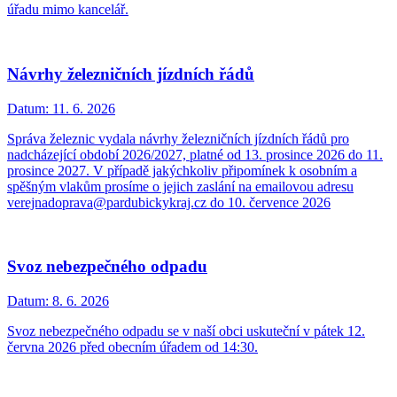
úřadu mimo kancelář.
Návrhy železničních jízdních řádů
Datum:
11. 6. 2026
Správa železnic vydala návrhy železničních jízdních řádů pro
nadcházející období 2026/2027, platné od 13. prosince 2026 do 11.
prosince 2027. V případě jakýchkoliv připomínek k osobním a
spěšným vlakům prosíme o jejich zaslání na emailovou adresu
verejnadoprava@pardubickykraj.cz do 10. července 2026
Svoz nebezpečného odpadu
Datum:
8. 6. 2026
Svoz nebezpečného odpadu se v naší obci uskuteční v pátek 12.
června 2026 před obecním úřadem od 14:30.