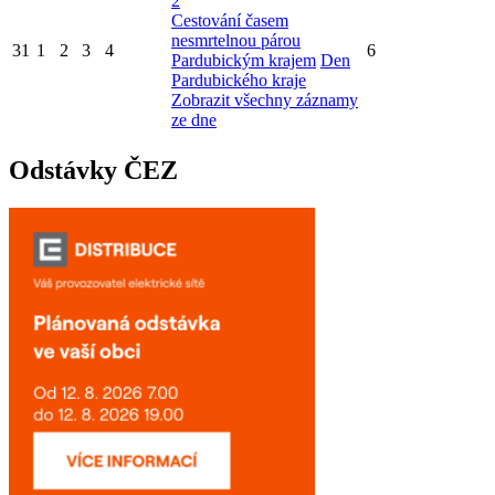
2
Cestování časem
nesmrtelnou párou
31
1
2
3
4
6
Pardubickým krajem
Den
Pardubického kraje
Zobrazit všechny záznamy
ze dne
Odstávky ČEZ