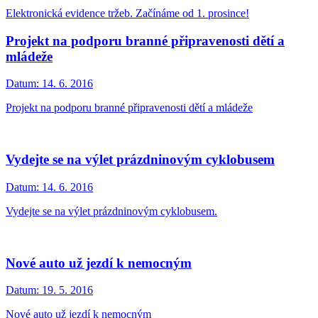
Elektronická evidence tržeb. Začínáme od 1. prosince!
Projekt na podporu branné připravenosti dětí a
mládeže
Datum:
14. 6. 2016
Projekt na podporu branné připravenosti dětí a mládeže
Vydejte se na výlet prázdninovým cyklobusem
Datum:
14. 6. 2016
Vydejte se na výlet prázdninovým cyklobusem.
Nové auto už jezdí k nemocným
Datum:
19. 5. 2016
Nové auto už jezdí k nemocným