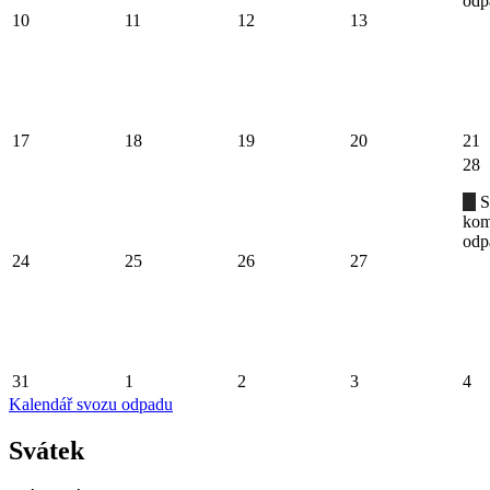
odp
10
11
12
13
17
18
19
20
21
28
S
kom
odp
24
25
26
27
31
1
2
3
4
Kalendář svozu odpadu
Svátek