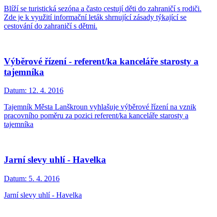
Blíží se turistická sezóna a často cestují děti do zahraničí s rodiči.
Zde je k využití informační leták shrnující zásady týkající se
cestování do zahraničí s dětmi.
Výběrové řízení - referent/ka kanceláře starosty a
tajemníka
Datum:
12. 4. 2016
Tajemník Města Lanškroun vyhlašuje výběrové řízení na vznik
pracovního poměru za pozici referent/ka kanceláře starosty a
tajemníka
Jarní slevy uhlí - Havelka
Datum:
5. 4. 2016
Jarní slevy uhlí - Havelka