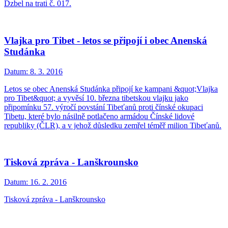
Dzbel na trati č. 017.
Vlajka pro Tibet - letos se připojí i obec Anenská
Studánka
Datum:
8. 3. 2016
Letos se obec Anenská Studánka připojí ke kampani &quot;Vlajka
pro Tibet&quot; a vyvěsí 10. března tibetskou vlajku jako
připomínku 57. výročí povstání Tibeťanů proti čínské okupaci
Tibetu, které bylo násilně potlačeno armádou Čínské lidové
republiky (ČLR), a v jehož důsledku zemřel téměř milion Tibeťanů.
Tisková zpráva - Lanškrounsko
Datum:
16. 2. 2016
Tisková zpráva - Lanškrounsko