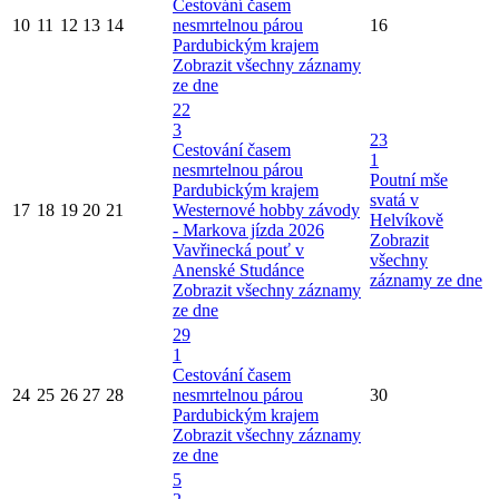
Cestování časem
10
11
12
13
14
nesmrtelnou párou
16
Pardubickým krajem
Zobrazit všechny záznamy
ze dne
22
3
23
Cestování časem
1
nesmrtelnou párou
Poutní mše
Pardubickým krajem
svatá v
17
18
19
20
21
Westernové hobby závody
Helvíkově
- Markova jízda 2026
Zobrazit
Vavřinecká pouť v
všechny
Anenské Studánce
záznamy ze dne
Zobrazit všechny záznamy
ze dne
29
1
Cestování časem
24
25
26
27
28
nesmrtelnou párou
30
Pardubickým krajem
Zobrazit všechny záznamy
ze dne
5