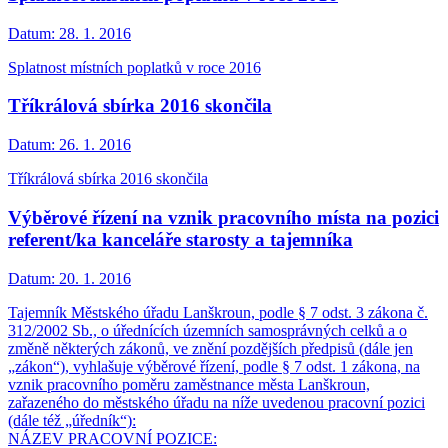
Datum:
28. 1. 2016
Splatnost místních poplatků v roce 2016
Tříkrálová sbírka 2016 skončila
Datum:
26. 1. 2016
Tříkrálová sbírka 2016 skončila
Výběrové řízení na vznik pracovního místa na pozici
referent/ka kanceláře starosty a tajemníka
Datum:
20. 1. 2016
Tajemník Městského úřadu Lanškroun, podle § 7 odst. 3 zákona č.
312/2002 Sb., o úřednících územních samosprávných celků a o
změně některých zákonů, ve znění pozdějších předpisů (dále jen
„zákon“), vyhlašuje výběrové řízení, podle § 7 odst. 1 zákona, na
vznik pracovního poměru zaměstnance města Lanškroun,
zařazeného do městského úřadu na níže uvedenou pracovní pozici
(dále též „úředník“):
NÁZEV PRACOVNÍ POZICE: