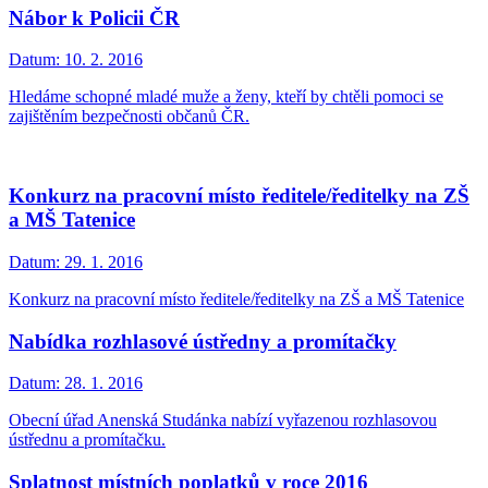
Nábor k Policii ČR
Datum:
10. 2. 2016
Hledáme schopné mladé muže a ženy, kteří by chtěli pomoci se
zajištěním bezpečnosti občanů ČR.
Konkurz na pracovní místo ředitele/ředitelky na ZŠ
a MŠ Tatenice
Datum:
29. 1. 2016
Konkurz na pracovní místo ředitele/ředitelky na ZŠ a MŠ Tatenice
Nabídka rozhlasové ústředny a promítačky
Datum:
28. 1. 2016
Obecní úřad Anenská Studánka nabízí vyřazenou rozhlasovou
ústřednu a promítačku.
Splatnost místních poplatků v roce 2016