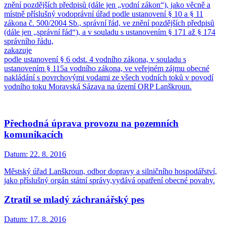
znění pozdějších předpisů (dále jen „vodní zákon“), jako věcně a
místně příslušný vodoprávní úřad podle ustanovení § 10 a § 11
zákona č. 500/2004 Sb., správní řád, ve znění pozdějších předpisů
(dále jen „správní řád“), a v souladu s ustanovením § 171 až § 174
správního řádu,
zakazuje
podle ustanovení § 6 odst. 4 vodního zákona, v souladu s
ustanovením § 115a vodního zákona, ve veřejném zájmu obecné
nakládání s povrchovými vodami ze všech vodních toků v povodí
vodního toku Moravská Sázava na území ORP Lanškroun.
Přechodná úprava provozu na pozemních
komunikacích
Datum:
22. 8. 2016
Městský úřad Lanškroun, odbor dopravy a silničního hospodářství,
jako příslušný orgán státní správy,vydává opatření obecné povahy.
Ztratil se mladý záchranářský pes
Datum:
17. 8. 2016