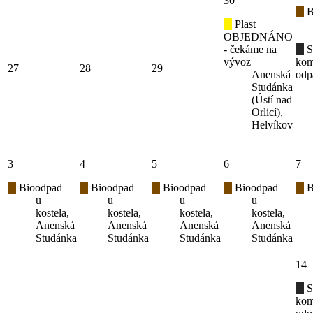
30
B
Plast
OBJEDNÁNO
- čekáme na
S
vývoz
kom
27
28
29
Anenská
odp
Studánka
(Ústí nad
Orlicí),
Helvíkov
3
4
5
6
7
Bioodpad
Bioodpad
Bioodpad
Bioodpad
B
u
u
u
u
kostela,
kostela,
kostela,
kostela,
Anenská
Anenská
Anenská
Anenská
Studánka
Studánka
Studánka
Studánka
14
S
kom