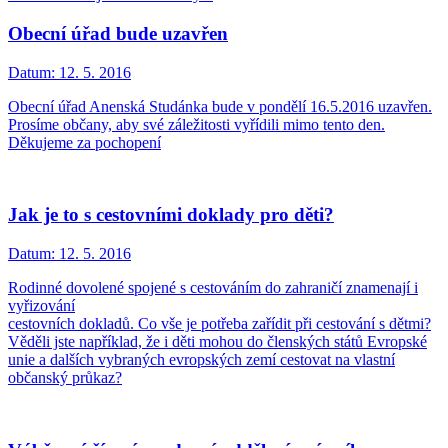
Obecní úřad bude uzavřen
Datum:
12. 5. 2016
Obecní úřad Anenská Studánka bude v pondělí 16.5.2016 uzavřen.
Prosíme občany, aby své záležitosti vyřídili mimo tento den.
Děkujeme za pochopení
Jak je to s cestovními doklady pro děti?
Datum:
12. 5. 2016
Rodinné dovolené spojené s cestováním do zahraničí znamenají i
vyřizování
cestovních dokladů. Co vše je potřeba zařídit při cestování s dětmi?
Věděli jste například, že i děti mohou do členských států Evropské
unie a dalších vybraných evropských zemí cestovat na vlastní
občanský průkaz?