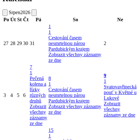
Srpen
2026
Po
Út
St
Čt
Pá
So
Ne
1
1
Cestování časem
27
28
29
30
31
nesmrtelnou párou
2
Pardubickým krajem
Zobrazit všechny záznamy
ze dne
7
1
9
Pečená
8
1
kolena a
1
Svatovavřinecká
řízky
Cestování časem
pouť v Květné u
3
4
5
6
různých
nesmrtelnou párou
Lukové
druhů
Pardubickým krajem
Zobrazit
Zobrazit
Zobrazit všechny záznamy
všechny
všechny
ze dne
záznamy ze dne
záznamy
ze dne
15
1