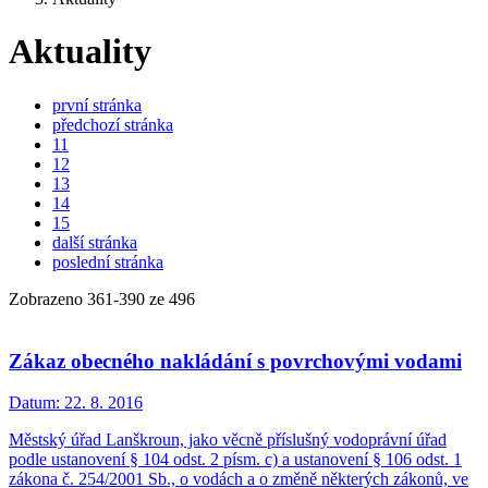
Aktuality
první stránka
předchozí stránka
11
12
13
14
15
další stránka
poslední stránka
Zobrazeno
361
-
390
ze 496
Zákaz obecného nakládání s povrchovými vodami
Datum:
22. 8. 2016
Městský úřad Lanškroun, jako věcně příslušný vodoprávní úřad
podle ustanovení § 104 odst. 2 písm. c) a ustanovení § 106 odst. 1
zákona č. 254/2001 Sb., o vodách a o změně některých zákonů, ve