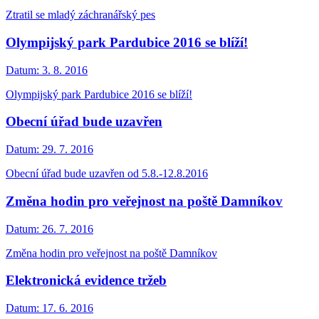
Ztratil se mladý záchranářský pes
Olympijský park Pardubice 2016 se blíží!
Datum:
3. 8. 2016
Olympijský park Pardubice 2016 se blíží!
Obecní úřad bude uzavřen
Datum:
29. 7. 2016
Obecní úřad bude uzavřen od 5.8.-12.8.2016
Změna hodin pro veřejnost na poště Damníkov
Datum:
26. 7. 2016
Změna hodin pro veřejnost na poště Damníkov
Elektronická evidence tržeb
Datum:
17. 6. 2016