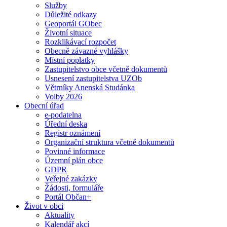
Služby
Důležité odkazy
Geoportál GObec
Životní situace
Rozklikávací rozpočet
Obecně závazné vyhlášky
Místní poplatky
Zastupitelstvo obce včetně dokumentů
Usnesení zastupitelstva UZOb
Větrníky Anenská Studánka
Volby 2026
Obecní úřad
e-podatelna
Úřední deska
Registr oznámení
Organizační struktura včetně dokumentů
Povinné informace
Územní plán obce
GDPR
Veřejné zakázky
Žádosti, formuláře
Portál Občan+
Život v obci
Aktuality
Kalendář akcí