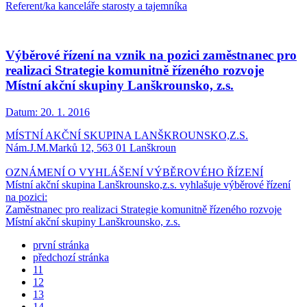
Referent/ka kanceláře starosty a tajemníka
Výběrové řízení na vznik na pozici zaměstnanec pro
realizaci Strategie komunitně řízeného rozvoje
Místní akční skupiny Lanškrounsko, z.s.
Datum:
20. 1. 2016
MÍSTNÍ AKČNÍ SKUPINA LANŠKROUNSKO,Z.S.
Nám.J.M.Marků 12, 563 01 Lanškroun
OZNÁMENÍ O VYHLÁŠENÍ VÝBĚROVÉHO ŘÍZENÍ
Místní akční skupina Lanškrounsko,z.s. vyhlašuje výběrové řízení
na pozici:
Zaměstnanec pro realizaci Strategie komunitně řízeného rozvoje
Místní akční skupiny Lanškrounsko, z.s.
první stránka
předchozí stránka
11
12
13
14