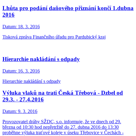
Lhůta pro podání daňového přiznání končí 1.dubna
2016
Datum:
18. 3. 2016
Tisková zpráva Finančního úřadu pro Pardubický kraj
Hierarchie nakládání s odpady
Datum:
16. 3. 2016
Hierarchie nakládání s odpady
Výluka vlaků na trati Česká Třebová - Dzbel od
29.3. - 27.4.2016
Datum:
9. 3. 2016
Provozovatel dráhy SŽDC, s.o. informuje, že ve dnech od 29.
března od 10:30 hod nepřetržitě do 27. dubna 2016 do 13:30
proběhne výluka traťové koleje v úseku Třebovice v Čechách -