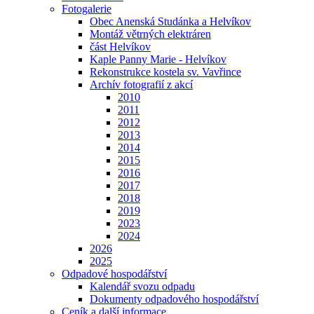
Fotogalerie
Obec Anenská Studánka a Helvíkov
Montáž větrných elektráren
část Helvíkov
Kaple Panny Marie - Helvíkov
Rekonstrukce kostela sv. Vavřince
Archív fotografií z akcí
2010
2011
2012
2013
2014
2015
2016
2017
2018
2019
2023
2024
2026
2025
Odpadové hospodářství
Kalendář svozu odpadu
Dokumenty odpadového hospodářství
Ceník a další informace