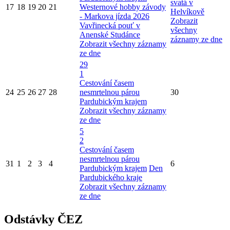
svatá v
17
18
19
20
21
Westernové hobby závody
Helvíkově
- Markova jízda 2026
Zobrazit
Vavřinecká pouť v
všechny
Anenské Studánce
záznamy ze dne
Zobrazit všechny záznamy
ze dne
29
1
Cestování časem
24
25
26
27
28
nesmrtelnou párou
30
Pardubickým krajem
Zobrazit všechny záznamy
ze dne
5
2
Cestování časem
nesmrtelnou párou
31
1
2
3
4
6
Pardubickým krajem
Den
Pardubického kraje
Zobrazit všechny záznamy
ze dne
Odstávky ČEZ