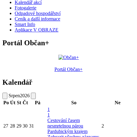
Kalendář akcí
Fotogalerie
Odpadové hospodářství
Ceník a další informace
Smart Info
Aplikace V OBRAZE
Portál Občan+
Portál Občan+
Kalendář
Srpen
2026
Po
Út
St
Čt
Pá
So
Ne
1
1
Cestování časem
27
28
29
30
31
nesmrtelnou párou
2
Pardubickým krajem
Zobrazit všechny záznamy