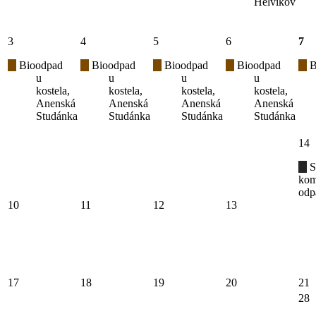
Helvíkov
3
4
5
6
7
Bioodpad
Bioodpad
Bioodpad
Bioodpad
B
u
u
u
u
kostela,
kostela,
kostela,
kostela,
Anenská
Anenská
Anenská
Anenská
Studánka
Studánka
Studánka
Studánka
14
S
kom
odp
10
11
12
13
17
18
19
20
21
28