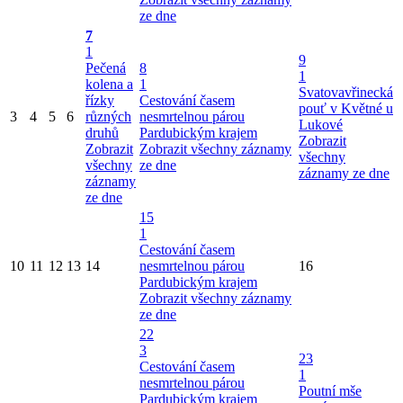
ze dne
7
1
9
Pečená
8
1
kolena a
1
Svatovavřinecká
řízky
Cestování časem
pouť v Květné u
3
4
5
6
různých
nesmrtelnou párou
Lukové
druhů
Pardubickým krajem
Zobrazit
Zobrazit
Zobrazit všechny záznamy
všechny
všechny
ze dne
záznamy ze dne
záznamy
ze dne
15
1
Cestování časem
10
11
12
13
14
nesmrtelnou párou
16
Pardubickým krajem
Zobrazit všechny záznamy
ze dne
22
3
23
Cestování časem
1
nesmrtelnou párou
Poutní mše
Pardubickým krajem