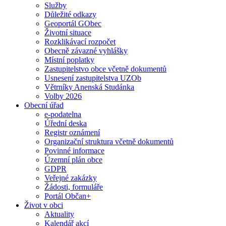
Služby
Důležité odkazy
Geoportál GObec
Životní situace
Rozklikávací rozpočet
Obecně závazné vyhlášky
Místní poplatky
Zastupitelstvo obce včetně dokumentů
Usnesení zastupitelstva UZOb
Větrníky Anenská Studánka
Volby 2026
Obecní úřad
e-podatelna
Úřední deska
Registr oznámení
Organizační struktura včetně dokumentů
Povinné informace
Územní plán obce
GDPR
Veřejné zakázky
Žádosti, formuláře
Portál Občan+
Život v obci
Aktuality
Kalendář akcí