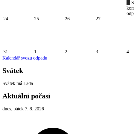
S
kom
odp
24
25
26
27
31
1
2
3
4
Kalendář svozu odpadu
Svátek
Svátek má
Lada
Aktuální počasí
dnes, pátek 7. 8. 2026