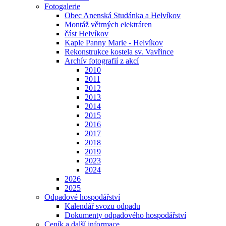
Fotogalerie
Obec Anenská Studánka a Helvíkov
Montáž větrných elektráren
část Helvíkov
Kaple Panny Marie - Helvíkov
Rekonstrukce kostela sv. Vavřince
Archív fotografií z akcí
2010
2011
2012
2013
2014
2015
2016
2017
2018
2019
2023
2024
2026
2025
Odpadové hospodářství
Kalendář svozu odpadu
Dokumenty odpadového hospodářství
Ceník a další informace