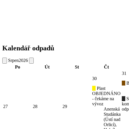
Kalendář odpadů
Srpen
2026
Po
Út
St
Čt
31
30
B
Plast
OBJEDNÁNO
- čekáme na
S
vývoz
kom
27
28
29
Anenská
odp
Studánka
(Ústí nad
Orlicí),