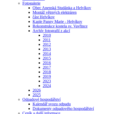
Fotogalerie
Obec Anenská Studánka a Helvíkov
Montáž větrných elektráren
část Helvíkov
Kaple Panny Marie - Helvíkov
Rekonstrukce kostela sv. Vavřince
Archív fotografií z akcí
2010
2011
2012
2013
2014
2015
2016
2017
2018
2019
2023
2024
2026
2025
Odpadové hospodářství
Kalendář svozu odpadu
Dokumenty odpadového hospodářství
Ceník a další informace