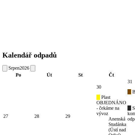
Kalendář odpadů
Srpen
2026
Po
Út
St
Čt
31
30
B
Plast
OBJEDNÁNO
- čekáme na
S
vývoz
kom
27
28
29
Anenská
odp
Studánka
(Ústí nad