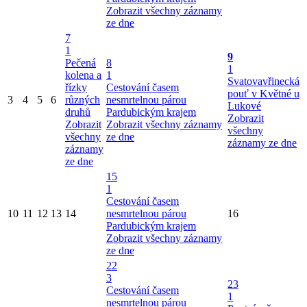
Zobrazit všechny záznamy
ze dne
7
1
9
Pečená
8
1
kolena a
1
Svatovavřinecká
řízky
Cestování časem
pouť v Květné u
3
4
5
6
různých
nesmrtelnou párou
Lukové
druhů
Pardubickým krajem
Zobrazit
Zobrazit
Zobrazit všechny záznamy
všechny
všechny
ze dne
záznamy ze dne
záznamy
ze dne
15
1
Cestování časem
10
11
12
13
14
nesmrtelnou párou
16
Pardubickým krajem
Zobrazit všechny záznamy
ze dne
22
3
23
Cestování časem
1
nesmrtelnou párou