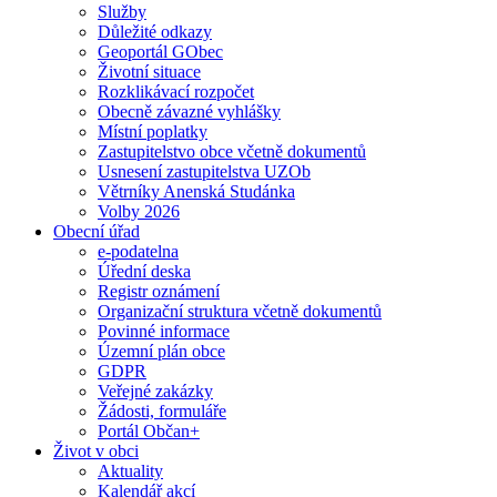
Služby
Důležité odkazy
Geoportál GObec
Životní situace
Rozklikávací rozpočet
Obecně závazné vyhlášky
Místní poplatky
Zastupitelstvo obce včetně dokumentů
Usnesení zastupitelstva UZOb
Větrníky Anenská Studánka
Volby 2026
Obecní úřad
e-podatelna
Úřední deska
Registr oznámení
Organizační struktura včetně dokumentů
Povinné informace
Územní plán obce
GDPR
Veřejné zakázky
Žádosti, formuláře
Portál Občan+
Život v obci
Aktuality
Kalendář akcí