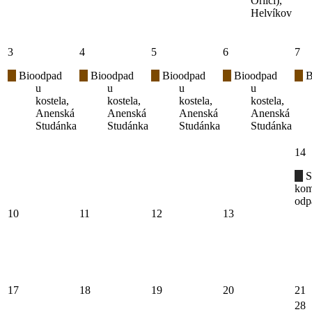
Orlicí),
Helvíkov
3
4
5
6
7
Bioodpad
Bioodpad
Bioodpad
Bioodpad
B
u
u
u
u
kostela,
kostela,
kostela,
kostela,
Anenská
Anenská
Anenská
Anenská
Studánka
Studánka
Studánka
Studánka
14
S
kom
odp
10
11
12
13
17
18
19
20
21
28