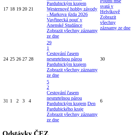
Poutní mše
Pardubickým krajem
svatá v
17
18
19
20
21
Westernové hobby závody
Helvíkově
- Markova jízda 2026
Zobrazit
Vavřinecká pouť v
všechny
Anenské Studánce
záznamy ze dne
Zobrazit všechny záznamy
ze dne
29
1
Cestování časem
24
25
26
27
28
nesmrtelnou párou
30
Pardubickým krajem
Zobrazit všechny záznamy
ze dne
5
2
Cestování časem
nesmrtelnou párou
31
1
2
3
4
6
Pardubickým krajem
Den
Pardubického kraje
Zobrazit všechny záznamy
ze dne
Odstávky ČEZ