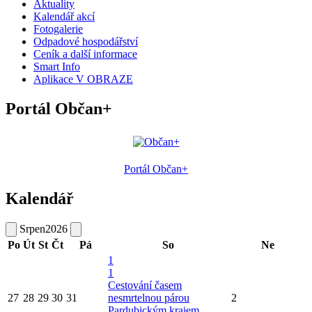
Aktuality
Kalendář akcí
Fotogalerie
Odpadové hospodářství
Ceník a další informace
Smart Info
Aplikace V OBRAZE
Portál Občan+
Portál Občan+
Kalendář
Srpen
2026
Po
Út
St
Čt
Pá
So
Ne
1
1
Cestování časem
27
28
29
30
31
nesmrtelnou párou
2
Pardubickým krajem