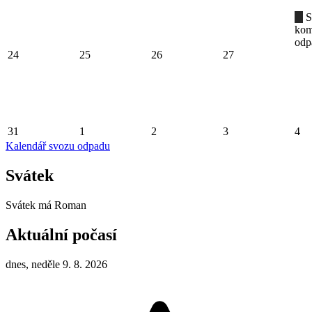
S
kom
odp
24
25
26
27
31
1
2
3
4
Kalendář svozu odpadu
Svátek
Svátek má
Roman
Aktuální počasí
dnes, neděle 9. 8. 2026