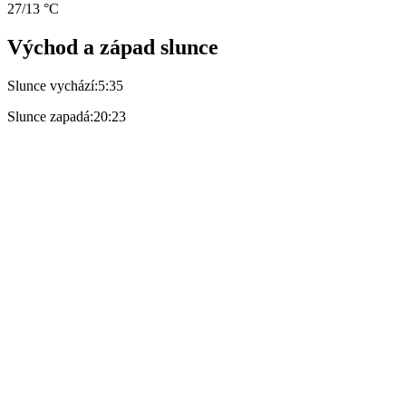
27/13 °C
Východ a západ slunce
Slunce vychází:
5:35
Slunce zapadá:
20:23