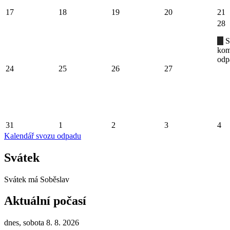
17
18
19
20
21
28
S
kom
odp
24
25
26
27
31
1
2
3
4
Kalendář svozu odpadu
Svátek
Svátek má
Soběslav
Aktuální počasí
dnes, sobota 8. 8. 2026