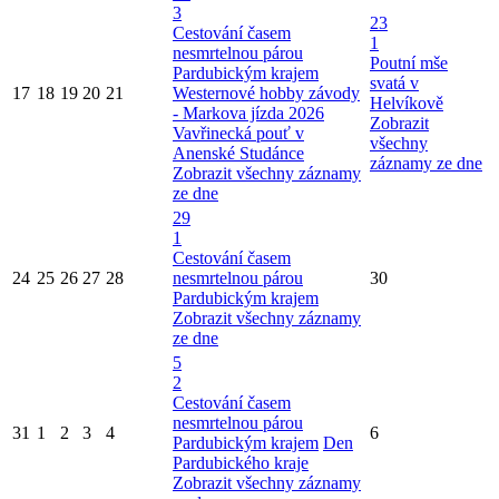
3
23
Cestování časem
1
nesmrtelnou párou
Poutní mše
Pardubickým krajem
svatá v
17
18
19
20
21
Westernové hobby závody
Helvíkově
- Markova jízda 2026
Zobrazit
Vavřinecká pouť v
všechny
Anenské Studánce
záznamy ze dne
Zobrazit všechny záznamy
ze dne
29
1
Cestování časem
24
25
26
27
28
nesmrtelnou párou
30
Pardubickým krajem
Zobrazit všechny záznamy
ze dne
5
2
Cestování časem
nesmrtelnou párou
31
1
2
3
4
6
Pardubickým krajem
Den
Pardubického kraje
Zobrazit všechny záznamy