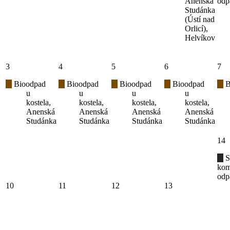
Anenská
odp
Studánka
(Ústí nad
Orlicí),
Helvíkov
3
4
5
6
7
Bioodpad
Bioodpad
Bioodpad
Bioodpad
B
u
u
u
u
kostela,
kostela,
kostela,
kostela,
Anenská
Anenská
Anenská
Anenská
Studánka
Studánka
Studánka
Studánka
14
S
kom
odp
10
11
12
13