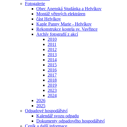
Fotogalerie
Obec Anenská Studánka a Helvíkov
Montáž větrných elektráren
část Helvíkov
Kaple Panny Marie - Helvíkov
Rekonstrukce kostela sv. Vavřince
Archív fotografií z akcí
2010
2011
2012
2013
2014
2015
2016
2017
2018
2019
2023
2024
2026
2025
Odpadové hospodářství
Kalendář svozu odpadu
Dokumenty odpadového hospodářství
Ceník a další informace