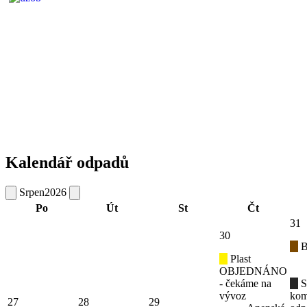
Kalendář odpadů
Srpen
2026
Po
Út
St
Čt
31
30
B
Plast
OBJEDNÁNO
- čekáme na
S
vývoz
kom
27
28
29