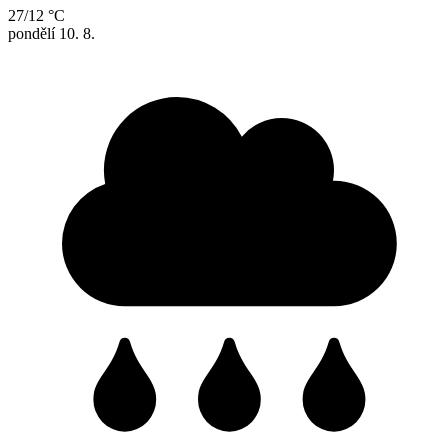
27/12 °C
pondělí
10. 8.