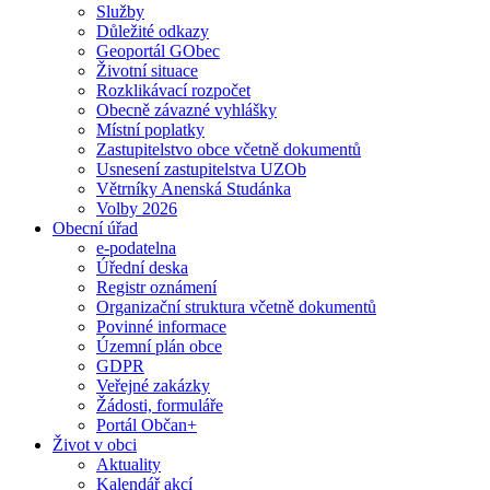
Služby
Důležité odkazy
Geoportál GObec
Životní situace
Rozklikávací rozpočet
Obecně závazné vyhlášky
Místní poplatky
Zastupitelstvo obce včetně dokumentů
Usnesení zastupitelstva UZOb
Větrníky Anenská Studánka
Volby 2026
Obecní úřad
e-podatelna
Úřední deska
Registr oznámení
Organizační struktura včetně dokumentů
Povinné informace
Územní plán obce
GDPR
Veřejné zakázky
Žádosti, formuláře
Portál Občan+
Život v obci
Aktuality
Kalendář akcí