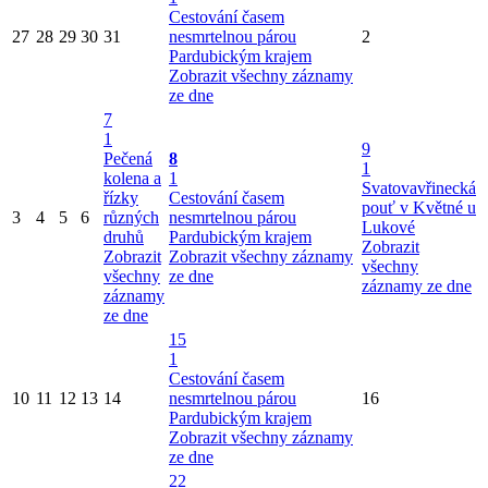
Cestování časem
27
28
29
30
31
nesmrtelnou párou
2
Pardubickým krajem
Zobrazit všechny záznamy
ze dne
7
1
9
Pečená
8
1
kolena a
1
Svatovavřinecká
řízky
Cestování časem
pouť v Květné u
3
4
5
6
různých
nesmrtelnou párou
Lukové
druhů
Pardubickým krajem
Zobrazit
Zobrazit
Zobrazit všechny záznamy
všechny
všechny
ze dne
záznamy ze dne
záznamy
ze dne
15
1
Cestování časem
10
11
12
13
14
nesmrtelnou párou
16
Pardubickým krajem
Zobrazit všechny záznamy
ze dne
22