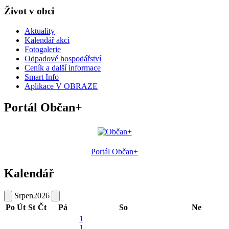
Život v obci
Aktuality
Kalendář akcí
Fotogalerie
Odpadové hospodářství
Ceník a další informace
Smart Info
Aplikace V OBRAZE
Portál Občan+
Portál Občan+
Kalendář
Srpen
2026
Po
Út
St
Čt
Pá
So
Ne
1
1