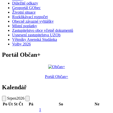
Důležité odkazy
Geoportál GObec
Životní situace
Rozklikávací rozpočet
Obecně závazné vyhlášky
Místní poplatky
Zastupitelstvo obce včetně dokumentů
Usnesení zastupitelstva UZOb
Větrníky Anenská Studánka
Volby 2026
Portál Občan+
Portál Občan+
Kalendář
Srpen
2026
Po
Út
St
Čt
Pá
So
Ne
1