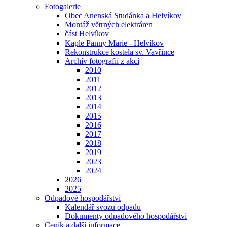
Fotogalerie
Obec Anenská Studánka a Helvíkov
Montáž větrných elektráren
část Helvíkov
Kaple Panny Marie - Helvíkov
Rekonstrukce kostela sv. Vavřince
Archív fotografií z akcí
2010
2011
2012
2013
2014
2015
2016
2017
2018
2019
2023
2024
2026
2025
Odpadové hospodářství
Kalendář svozu odpadu
Dokumenty odpadového hospodářství
Ceník a další informace