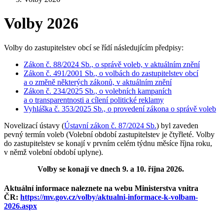
Volby 2026
Volby do zastupitelstev obcí se řídí následujícím předpisy:
Zákon č. 88/2024 Sb., o správě voleb, v aktuálním znění
Zákon č. 491/2001 Sb., o volbách do zastupitelstev obcí
a o změně některých zákonů, v aktuálním znění
Zákon č. 234/2025 Sb., o volebních kampaních
a o transparentnosti a cílení politické reklamy
Vyhláška č. 353/2025 Sb., o provedení zákona o správě voleb
Novelizací ústavy (
Ústavní zákon č. 87/2024 Sb.
) byl zaveden
pevný termín voleb (Volební období zastupitelstev je čtyřleté. Volby
do zastupitelstev se konají v prvním celém týdnu měsíce října roku,
v němž volební období uplyne).
Volby se konají ve dnech 9. a 10. října 2026.
Aktuální informace naleznete na webu Ministerstva vnitra
ČR:
https://mv.gov.cz/volby/aktualni-informace-k-volbam-
2026.aspx