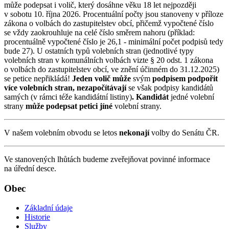
může podepsat i volič, který dosáhne věku 18 let nejpozději
v sobotu 10. října 2026. Procentuální počty jsou stanoveny v příloze
zákona o volbách do zastupitelstev obcí, přičemž vypočtené číslo
se vždy zaokrouhluje na celé číslo směrem nahoru (příklad:
procentuálně vypočtené číslo je 26,1 - minimální počet podpisů tedy
bude 27). U ostatních typů volebních stran (jednotlivé typy
volebních stran v komunálních volbách vizte § 20 odst. 1 zákona
o volbách do zastupitelstev obcí, ve znění účinném do 31.12.2025)
se petice nepřikládá!
Jeden volič může
svým
podpisem podpořit
více volebních stran, nezapočítávají
se však podpisy kandidátů
samých (v rámci téže kandidátní listiny)
. Kandidát
jedné volební
strany
může podepsat petici jíné
volební strany.
V našem volebním obvodu se letos
nekonají
volby do Senátu ČR.
Ve stanovených lhůtách budeme zveřejňovat povinné informace
na úřední desce.
Obec
Základní údaje
Historie
Služby