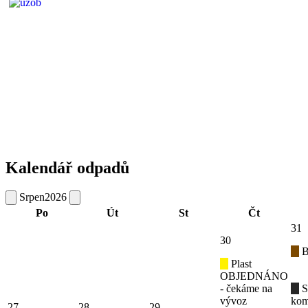
Kalendář odpadů
Srpen
2026
Po
Út
St
Čt
31
30
B
Plast
OBJEDNÁNO
- čekáme na
S
vývoz
kom
27
28
29