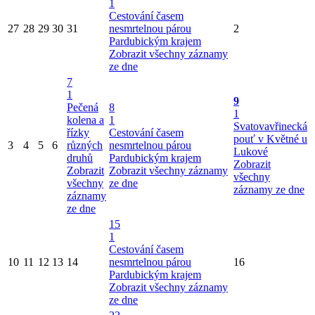
1
Cestování časem
27
28
29
30
31
nesmrtelnou párou
2
Pardubickým krajem
Zobrazit všechny záznamy
ze dne
7
1
9
Pečená
8
1
kolena a
1
Svatovavřinecká
řízky
Cestování časem
pouť v Květné u
3
4
5
6
různých
nesmrtelnou párou
Lukové
druhů
Pardubickým krajem
Zobrazit
Zobrazit
Zobrazit všechny záznamy
všechny
všechny
ze dne
záznamy ze dne
záznamy
ze dne
15
1
Cestování časem
10
11
12
13
14
nesmrtelnou párou
16
Pardubickým krajem
Zobrazit všechny záznamy
ze dne