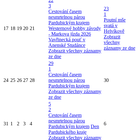
22
3
23
Cestování časem
1
nesmrtelnou párou
Poutní mše
Pardubickým krajem
svatá v
17
18
19
20
21
Westernové hobby závody
Helvíkově
- Markova jízda 2026
Zobrazit
Vavřinecká pouť v
všechny
Anenské Studánce
záznamy ze dne
Zobrazit všechny záznamy
ze dne
29
1
Cestování časem
24
25
26
27
28
nesmrtelnou párou
30
Pardubickým krajem
Zobrazit všechny záznamy
ze dne
5
2
Cestování časem
nesmrtelnou párou
31
1
2
3
4
6
Pardubickým krajem
Den
Pardubického kraje
Zobrazit všechny záznamy