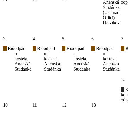
Anenská
odp
Studánka
(Ústí nad
Orlicí),
Helvíkov
3
4
5
6
7
Bioodpad
Bioodpad
Bioodpad
Bioodpad
B
u
u
u
u
kostela,
kostela,
kostela,
kostela,
Anenská
Anenská
Anenská
Anenská
Studánka
Studánka
Studánka
Studánka
14
S
kom
odp
10
11
12
13