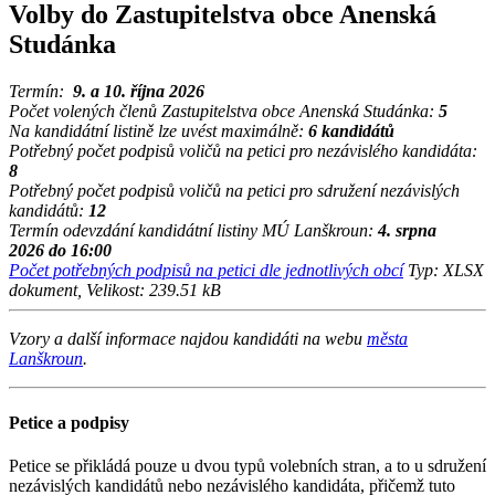
Volby do Zastupitelstva obce Anenská
Studánka
Termín:
9. a 10. října 2026
Počet volených členů Zastupitelstva obce Anenská Studánka:
5
Na kandidátní listině lze uvést maximálně:
6 kandidátů
Potřebný počet podpisů voličů na petici pro nezávislého kandidáta:
8
Potřebný počet podpisů voličů na petici pro sdružení nezávislých
kandidátů:
12
Termín odevzdání kandidátní listiny MÚ Lanškroun:
4. srpna
2026 do 16:00
Počet potřebných podpisů na petici dle jednotlivých obcí
Typ: XLSX
dokument, Velikost: 239.51 kB
Vzory a další informace najdou kandidáti na webu
města
Lanškroun
.
Petice a podpisy
Petice se přikládá pouze u dvou typů volebních stran, a to u sdružení
nezávislých kandidátů nebo nezávislého kandidáta, přičemž tuto