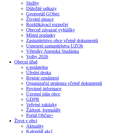
Služby
Důležité odkazy
Geoportál GObec
Životní situace
Rozklikávací rozpočet
Obecně závazné vyhlášky
Místní poplatky
Zastupitelstvo obce včetně dokumentů
Usnesení zastupitelstva UZOb
Větrníky Anenská Studánka
Volby 2026
Obecní úřad
e-podatelna
Úřední deska
Registr oznámení
Organizační struktura včetně dokumentů
Povinné informace
Územní plán obce
GDPR
Veřejné zakázky
Žádosti, formuláře
Portál Občan+
Život v obci
Aktuality
Kalendář akcí