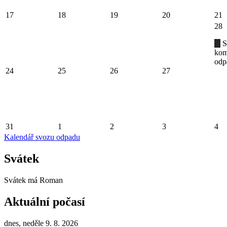
17
18
19
20
21
28
S
kom
odp
24
25
26
27
31
1
2
3
4
Kalendář svozu odpadu
Svátek
Svátek má
Roman
Aktuální počasí
dnes, neděle 9. 8. 2026