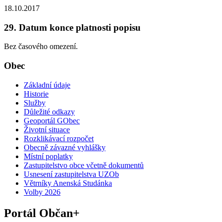
18.10.2017
29. Datum konce platnosti popisu
Bez časového omezení.
Obec
Základní údaje
Historie
Služby
Důležité odkazy
Geoportál GObec
Životní situace
Rozklikávací rozpočet
Obecně závazné vyhlášky
Místní poplatky
Zastupitelstvo obce včetně dokumentů
Usnesení zastupitelstva UZOb
Větrníky Anenská Studánka
Volby 2026
Portál Občan+