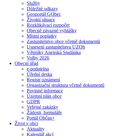
Služby
Důležité odkazy
Geoportál GObec
Životní situace
Rozklikávací rozpočet
Obecně závazné vyhlášky
Místní poplatky
Zastupitelstvo obce včetně dokumentů
Usnesení zastupitelstva UZOb
Větrníky Anenská Studánka
Volby 2026
Obecní úřad
e-podatelna
Úřední deska
Registr oznámení
Organizační struktura včetně dokumentů
Povinné informace
Územní plán obce
GDPR
Veřejné zakázky
Žádosti, formuláře
Portál Občan+
Život v obci
Aktuality
Kalendář akcí