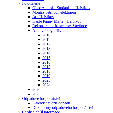
Fotogalerie
Obec Anenská Studánka a Helvíkov
Montáž větrných elektráren
část Helvíkov
Kaple Panny Marie - Helvíkov
Rekonstrukce kostela sv. Vavřince
Archív fotografií z akcí
2010
2011
2012
2013
2014
2015
2016
2017
2018
2019
2023
2024
2026
2025
Odpadové hospodářství
Kalendář svozu odpadu
Dokumenty odpadového hospodářství
Ceník a další informace