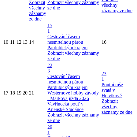
Zobrazit
Zobrazit všechny záznamy
všechny
všechny
ze dne
záznamy ze dne
záznamy
ze dne
15
1
Cestování časem
10
11
12
13
14
nesmrtelnou párou
16
Pardubickým krajem
Zobrazit všechny záznamy
ze dne
22
3
23
Cestování časem
1
nesmrtelnou párou
Poutní mše
Pardubickým krajem
svatá v
17
18
19
20
21
Westernové hobby závody
Helvíkově
- Markova jízda 2026
Zobrazit
Vavřinecká pouť v
všechny
Anenské Studánce
záznamy ze dne
Zobrazit všechny záznamy
ze dne
29
1