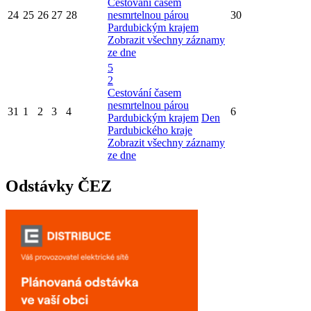
Cestování časem
24
25
26
27
28
nesmrtelnou párou
30
Pardubickým krajem
Zobrazit všechny záznamy
ze dne
5
2
Cestování časem
nesmrtelnou párou
31
1
2
3
4
6
Pardubickým krajem
Den
Pardubického kraje
Zobrazit všechny záznamy
ze dne
Odstávky ČEZ