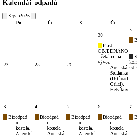
Kalendář odpadů
Srpen
2026
Po
Út
St
Čt
31
30
B
Plast
OBJEDNÁNO
- čekáme na
S
vývoz
kom
27
28
29
Anenská
odp
Studánka
(Ústí nad
Orlicí),
Helvíkov
3
4
5
6
7
Bioodpad
Bioodpad
Bioodpad
Bioodpad
B
u
u
u
u
kostela,
kostela,
kostela,
kostela,
Anenská
Anenská
Anenská
Anenská