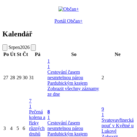
Portál Občan+
Kalendář
Srpen
2026
Po
Út
St
Čt
Pá
So
Ne
1
1
Cestování časem
27
28
29
30
31
nesmrtelnou párou
2
Pardubickým krajem
Zobrazit všechny záznamy
ze dne
7
1
9
Pečená
8
1
kolena a
1
Svatovavřinecká
řízky
Cestování časem
pouť v Květné u
3
4
5
6
různých
nesmrtelnou párou
Lukové
druhů
Pardubickým krajem
Zobrazit