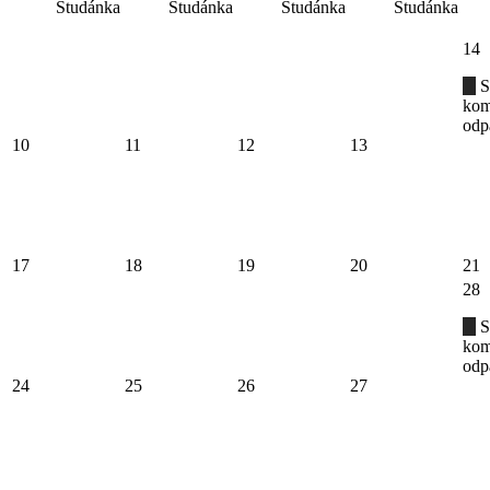
Studánka
Studánka
Studánka
Studánka
14
S
kom
odp
10
11
12
13
17
18
19
20
21
28
S
kom
odp
24
25
26
27