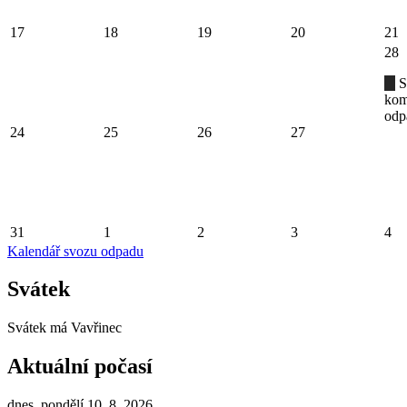
17
18
19
20
21
28
S
kom
odp
24
25
26
27
31
1
2
3
4
Kalendář svozu odpadu
Svátek
Svátek má
Vavřinec
Aktuální počasí
dnes, pondělí 10. 8. 2026