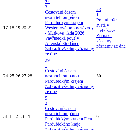
22
3
23
Cestování časem
1
nesmrtelnou párou
Poutní mše
Pardubickým krajem
svatá v
17
18
19
20
21
Westernové hobby závody
Helvíkově
- Markova jízda 2026
Zobrazit
Vavřinecká pouť v
všechny
Anenské Studánce
záznamy ze dne
Zobrazit všechny záznamy
ze dne
29
1
Cestování časem
24
25
26
27
28
nesmrtelnou párou
30
Pardubickým krajem
Zobrazit všechny záznamy
ze dne
5
2
Cestování časem
nesmrtelnou párou
31
1
2
3
4
6
Pardubickým krajem
Den
Pardubického kraje
Zobrazit všechny záznamy