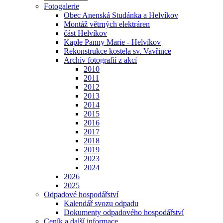
Fotogalerie
Obec Anenská Studánka a Helvíkov
Montáž větrných elektráren
část Helvíkov
Kaple Panny Marie - Helvíkov
Rekonstrukce kostela sv. Vavřince
Archív fotografií z akcí
2010
2011
2012
2013
2014
2015
2016
2017
2018
2019
2023
2024
2026
2025
Odpadové hospodářství
Kalendář svozu odpadu
Dokumenty odpadového hospodářství
Ceník a další informace