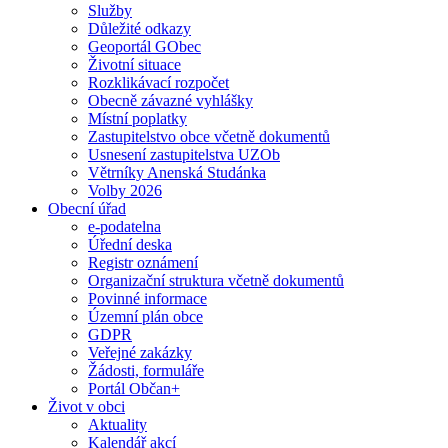
Služby
Důležité odkazy
Geoportál GObec
Životní situace
Rozklikávací rozpočet
Obecně závazné vyhlášky
Místní poplatky
Zastupitelstvo obce včetně dokumentů
Usnesení zastupitelstva UZOb
Větrníky Anenská Studánka
Volby 2026
Obecní úřad
e-podatelna
Úřední deska
Registr oznámení
Organizační struktura včetně dokumentů
Povinné informace
Územní plán obce
GDPR
Veřejné zakázky
Žádosti, formuláře
Portál Občan+
Život v obci
Aktuality
Kalendář akcí