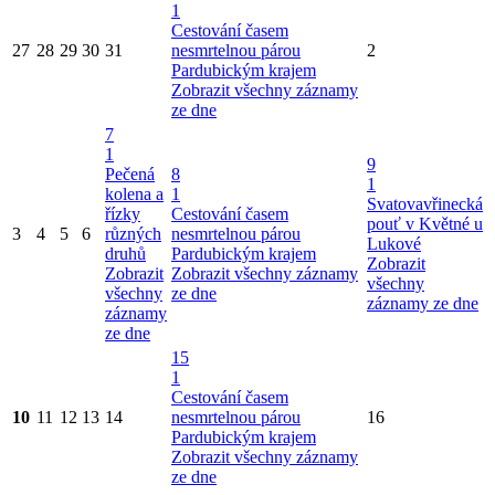
1
Cestování časem
27
28
29
30
31
nesmrtelnou párou
2
Pardubickým krajem
Zobrazit všechny záznamy
ze dne
7
1
9
Pečená
8
1
kolena a
1
Svatovavřinecká
řízky
Cestování časem
pouť v Květné u
3
4
5
6
různých
nesmrtelnou párou
Lukové
druhů
Pardubickým krajem
Zobrazit
Zobrazit
Zobrazit všechny záznamy
všechny
všechny
ze dne
záznamy ze dne
záznamy
ze dne
15
1
Cestování časem
10
11
12
13
14
nesmrtelnou párou
16
Pardubickým krajem
Zobrazit všechny záznamy
ze dne