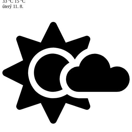
33 °C
15 °C
úterý
11. 8.