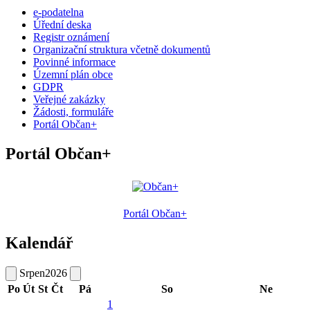
e-podatelna
Úřední deska
Registr oznámení
Organizační struktura včetně dokumentů
Povinné informace
Územní plán obce
GDPR
Veřejné zakázky
Žádosti, formuláře
Portál Občan+
Portál Občan+
Portál Občan+
Kalendář
Srpen
2026
Po
Út
St
Čt
Pá
So
Ne
1