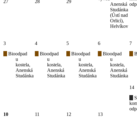
27
28
29
Anenská
odp
Studánka
(Ústí nad
Orlicí),
Helvíkov
3
4
5
6
7
Bioodpad
Bioodpad
Bioodpad
Bioodpad
B
u
u
u
u
kostela,
kostela,
kostela,
kostela,
Anenská
Anenská
Anenská
Anenská
Studánka
Studánka
Studánka
Studánka
14
S
kom
odp
10
11
12
13