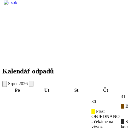
Kalendář odpadů
Srpen
2026
Po
Út
St
Čt
31
30
B
Plast
OBJEDNÁNO
- čekáme na
S
vývoz
kom