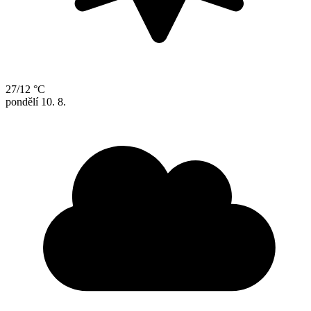
27/12 °C
pondělí
10. 8.