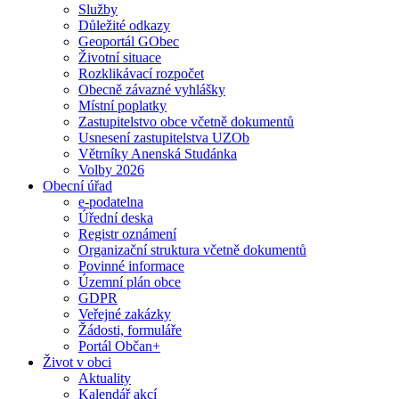
Služby
Důležité odkazy
Geoportál GObec
Životní situace
Rozklikávací rozpočet
Obecně závazné vyhlášky
Místní poplatky
Zastupitelstvo obce včetně dokumentů
Usnesení zastupitelstva UZOb
Větrníky Anenská Studánka
Volby 2026
Obecní úřad
e-podatelna
Úřední deska
Registr oznámení
Organizační struktura včetně dokumentů
Povinné informace
Územní plán obce
GDPR
Veřejné zakázky
Žádosti, formuláře
Portál Občan+
Život v obci
Aktuality
Kalendář akcí