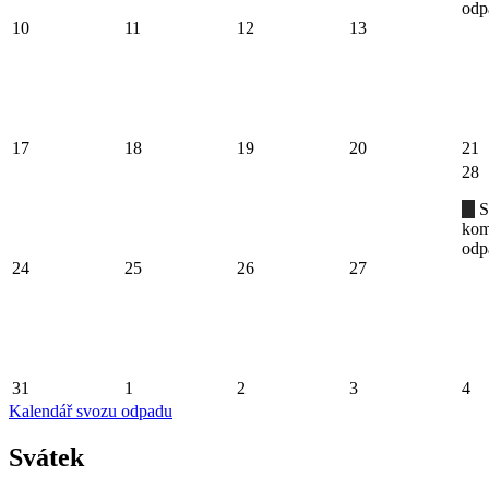
odp
10
11
12
13
17
18
19
20
21
28
S
kom
odp
24
25
26
27
31
1
2
3
4
Kalendář svozu odpadu
Svátek