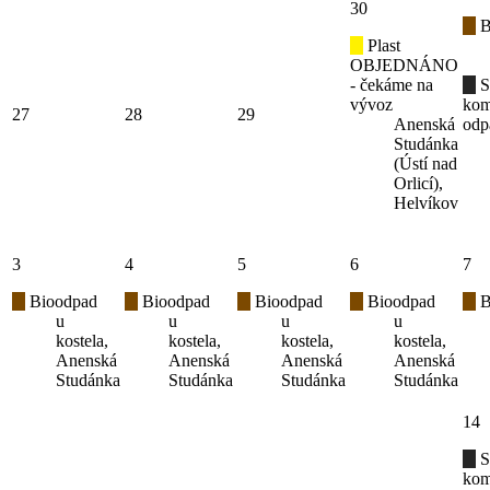
30
B
Plast
OBJEDNÁNO
- čekáme na
S
vývoz
kom
27
28
29
Anenská
odp
Studánka
(Ústí nad
Orlicí),
Helvíkov
3
4
5
6
7
Bioodpad
Bioodpad
Bioodpad
Bioodpad
B
u
u
u
u
kostela,
kostela,
kostela,
kostela,
Anenská
Anenská
Anenská
Anenská
Studánka
Studánka
Studánka
Studánka
14
S
kom