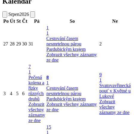
Kalendář
Srpen
2026
Po
Út
St
Čt
Pá
So
Ne
1
1
Cestování časem
27
28
29
30
31
nesmrtelnou párou
2
Pardubickým krajem
Zobrazit všechny záznamy
ze dne
7
1
9
Pečená
8
1
kolena a
1
Svatovavřinecká
řízky
Cestování časem
pouť v Květné u
3
4
5
6
různých
nesmrtelnou párou
Lukové
druhů
Pardubickým krajem
Zobrazit
Zobrazit
Zobrazit všechny záznamy
všechny
všechny
ze dne
záznamy ze dne
záznamy
ze dne
15
1