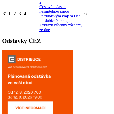
2
Cestování časem
nesmrtelnou párou
31
1
2
3
4
6
Pardubickým krajem
Den
Pardubického kraje
Zobrazit všechny záznamy
ze dne
Odstávky ČEZ