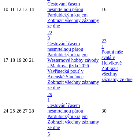
Cestování časem
10
11
12
13
14
nesmrtelnou párou
16
Pardubickým krajem
Zobrazit všechny záznamy
ze dne
22
3
23
Cestování časem
1
nesmrtelnou párou
Poutní mše
Pardubickým krajem
svatá v
17
18
19
20
21
Westernové hobby závody
Helvíkově
- Markova jízda 2026
Zobrazit
Vavřinecká pouť v
všechny
Anenské Studánce
záznamy ze dne
Zobrazit všechny záznamy
ze dne
29
1
Cestování časem
24
25
26
27
28
nesmrtelnou párou
30
Pardubickým krajem
Zobrazit všechny záznamy
ze dne
5