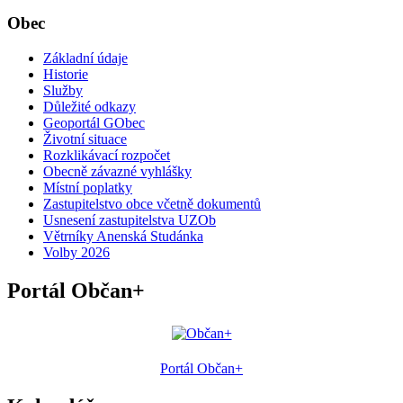
Obec
Základní údaje
Historie
Služby
Důležité odkazy
Geoportál GObec
Životní situace
Rozklikávací rozpočet
Obecně závazné vyhlášky
Místní poplatky
Zastupitelstvo obce včetně dokumentů
Usnesení zastupitelstva UZOb
Větrníky Anenská Studánka
Volby 2026
Portál Občan+
Portál Občan+