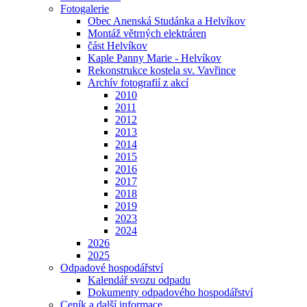
Fotogalerie
Obec Anenská Studánka a Helvíkov
Montáž větrných elektráren
část Helvíkov
Kaple Panny Marie - Helvíkov
Rekonstrukce kostela sv. Vavřince
Archív fotografií z akcí
2010
2011
2012
2013
2014
2015
2016
2017
2018
2019
2023
2024
2026
2025
Odpadové hospodářství
Kalendář svozu odpadu
Dokumenty odpadového hospodářství
Ceník a další informace