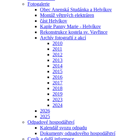
Fotogalerie
Obec Anenská Studánka a Helvíkov
Montáž větrných elektráren
část Helvíkov
Kaple Panny Marie - Helvíkov
Rekonstrukce kostela sv. Vavřince
Archív fotografií z akcí
2010
2011
2012
2013
2014
2015
2016
2017
2018
2019
2023
2024
2026
2025
Odpadové hospodářství
Kalendář svozu odpadu
Dokumenty odpadového hospodářství
Ceník a další informace