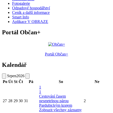
Fotogalerie
Odpadové hospodářství
Ceník a další informace
Smart Info
Aplikace V OBRAZE
Portál Občan+
Portál Občan+
Kalendář
Srpen
2026
Po
Út
St
Čt
Pá
So
Ne
1
1
Cestování časem
27
28
29
30
31
nesmrtelnou párou
2
Pardubickým krajem
Zobrazit všechny záznamy