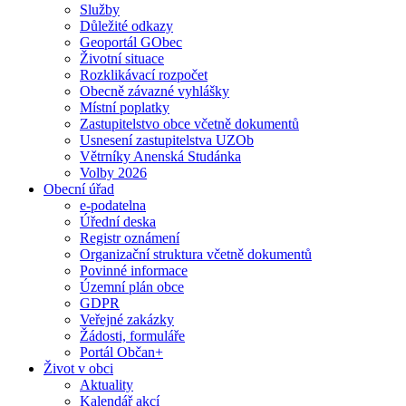
Služby
Důležité odkazy
Geoportál GObec
Životní situace
Rozklikávací rozpočet
Obecně závazné vyhlášky
Místní poplatky
Zastupitelstvo obce včetně dokumentů
Usnesení zastupitelstva UZOb
Větrníky Anenská Studánka
Volby 2026
Obecní úřad
e-podatelna
Úřední deska
Registr oznámení
Organizační struktura včetně dokumentů
Povinné informace
Územní plán obce
GDPR
Veřejné zakázky
Žádosti, formuláře
Portál Občan+
Život v obci
Aktuality
Kalendář akcí