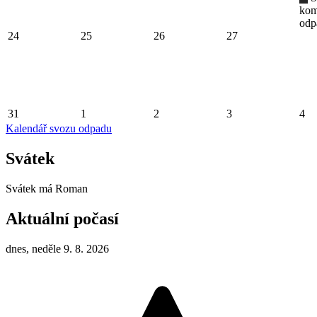
kom
odp
24
25
26
27
31
1
2
3
4
Kalendář svozu odpadu
Svátek
Svátek má
Roman
Aktuální počasí
dnes, neděle 9. 8. 2026