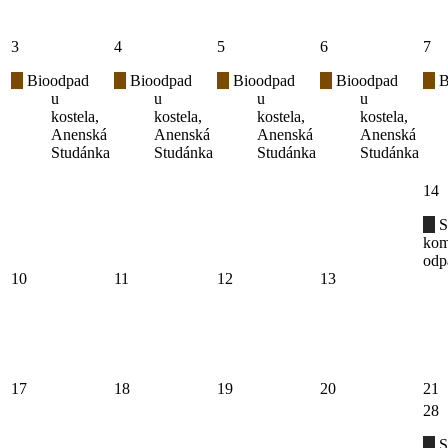
3
4
5
6
7
Bioodpad
Bioodpad
Bioodpad
Bioodpad
B
u
u
u
u
kostela,
kostela,
kostela,
kostela,
Anenská
Anenská
Anenská
Anenská
Studánka
Studánka
Studánka
Studánka
14
S
kom
odp
10
11
12
13
17
18
19
20
21
28
S