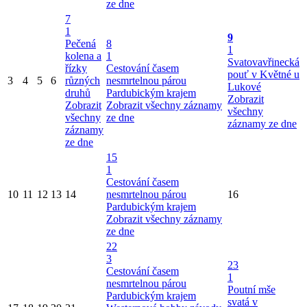
ze dne
7
1
9
Pečená
8
1
kolena a
1
Svatovavřinecká
řízky
Cestování časem
pouť v Květné u
3
4
5
6
různých
nesmrtelnou párou
Lukové
druhů
Pardubickým krajem
Zobrazit
Zobrazit
Zobrazit všechny záznamy
všechny
všechny
ze dne
záznamy ze dne
záznamy
ze dne
15
1
Cestování časem
10
11
12
13
14
nesmrtelnou párou
16
Pardubickým krajem
Zobrazit všechny záznamy
ze dne
22
3
23
Cestování časem
1
nesmrtelnou párou
Poutní mše
Pardubickým krajem
svatá v