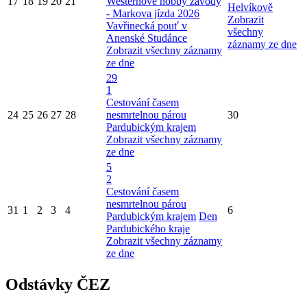
17
18
19
20
21
Westernové hobby závody
Helvíkově
- Markova jízda 2026
Zobrazit
Vavřinecká pouť v
všechny
Anenské Studánce
záznamy ze dne
Zobrazit všechny záznamy
ze dne
29
1
Cestování časem
24
25
26
27
28
nesmrtelnou párou
30
Pardubickým krajem
Zobrazit všechny záznamy
ze dne
5
2
Cestování časem
nesmrtelnou párou
31
1
2
3
4
6
Pardubickým krajem
Den
Pardubického kraje
Zobrazit všechny záznamy
ze dne
Odstávky ČEZ