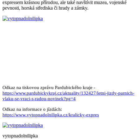
expressem krásnou přírodou, ale také navštívit muzea, vojenské
pevnosti, horská střediska či hrady a zámky.
Odkaz na tiskovou zprávu Pardubického kraje -
https://www.pardubickykraj.cz/aktuality/132427/letni-jizdy-parnich-
vlaku-se-vraci-s-radou-novinek?pg=4
Odkaz na informace o jízdách:
https://www.vytopnadolnilipka.cz/kralicky-expres
vytopnadolnilipka