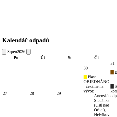
Kalendář odpadů
Srpen
2026
Po
Út
St
Čt
31
30
B
Plast
OBJEDNÁNO
- čekáme na
S
vývoz
kom
27
28
29
Anenská
odp
Studánka
(Ústí nad
Orlicí),
Helvíkov