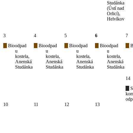
Studánka
(Ústí nad
Orlicí),
Helvíkov
3
4
5
6
7
Bioodpad
Bioodpad
Bioodpad
Bioodpad
B
u
u
u
u
kostela,
kostela,
kostela,
kostela,
Anenská
Anenská
Anenská
Anenská
Studánka
Studánka
Studánka
Studánka
14
S
kom
odp
10
11
12
13