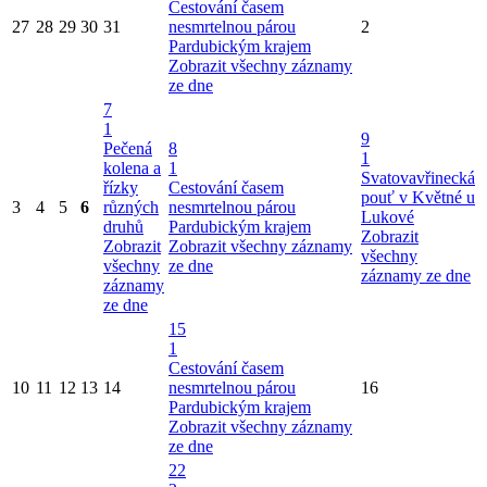
Cestování časem
27
28
29
30
31
nesmrtelnou párou
2
Pardubickým krajem
Zobrazit všechny záznamy
ze dne
7
1
9
Pečená
8
1
kolena a
1
Svatovavřinecká
řízky
Cestování časem
pouť v Květné u
3
4
5
6
různých
nesmrtelnou párou
Lukové
druhů
Pardubickým krajem
Zobrazit
Zobrazit
Zobrazit všechny záznamy
všechny
všechny
ze dne
záznamy ze dne
záznamy
ze dne
15
1
Cestování časem
10
11
12
13
14
nesmrtelnou párou
16
Pardubickým krajem
Zobrazit všechny záznamy
ze dne
22