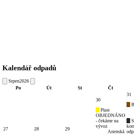
Kalendář odpadů
Srpen
2026
Po
Út
St
Čt
31
30
B
Plast
OBJEDNÁNO
- čekáme na
S
vývoz
kom
27
28
29
Anenská
odp