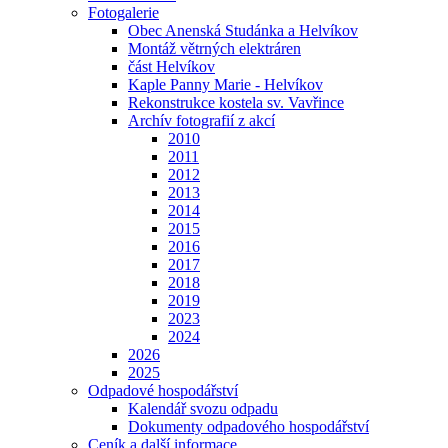
Fotogalerie
Obec Anenská Studánka a Helvíkov
Montáž větrných elektráren
část Helvíkov
Kaple Panny Marie - Helvíkov
Rekonstrukce kostela sv. Vavřince
Archív fotografií z akcí
2010
2011
2012
2013
2014
2015
2016
2017
2018
2019
2023
2024
2026
2025
Odpadové hospodářství
Kalendář svozu odpadu
Dokumenty odpadového hospodářství
Ceník a další informace