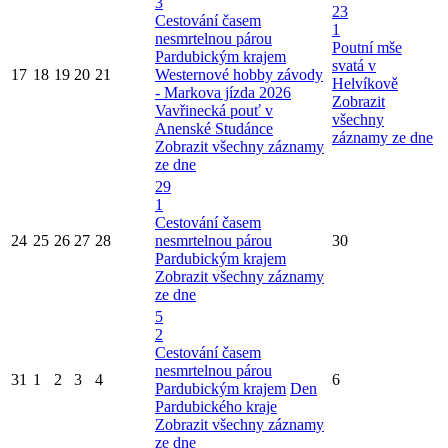
3
23
Cestování časem
1
nesmrtelnou párou
Poutní mše
Pardubickým krajem
svatá v
17
18
19
20
21
Westernové hobby závody
Helvíkově
- Markova jízda 2026
Zobrazit
Vavřinecká pouť v
všechny
Anenské Studánce
záznamy ze dne
Zobrazit všechny záznamy
ze dne
29
1
Cestování časem
24
25
26
27
28
nesmrtelnou párou
30
Pardubickým krajem
Zobrazit všechny záznamy
ze dne
5
2
Cestování časem
nesmrtelnou párou
31
1
2
3
4
6
Pardubickým krajem
Den
Pardubického kraje
Zobrazit všechny záznamy
ze dne