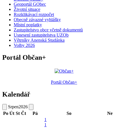
Geoportál GObec
Životní situace
Rozklikávací rozpočet
Obecně závazné vyhlášky
Místní poplatky
Zastupitelstvo obce včetně dokumentů
Usnesení zastupitelstva UZOb
Větrníky Anenská Studánka
Volby 2026
Portál Občan+
Portál Občan+
Kalendář
Srpen
2026
Po
Út
St
Čt
Pá
So
Ne
1
1