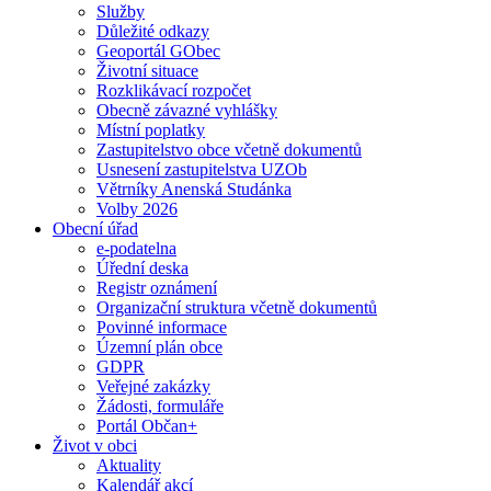
Služby
Důležité odkazy
Geoportál GObec
Životní situace
Rozklikávací rozpočet
Obecně závazné vyhlášky
Místní poplatky
Zastupitelstvo obce včetně dokumentů
Usnesení zastupitelstva UZOb
Větrníky Anenská Studánka
Volby 2026
Obecní úřad
e-podatelna
Úřední deska
Registr oznámení
Organizační struktura včetně dokumentů
Povinné informace
Územní plán obce
GDPR
Veřejné zakázky
Žádosti, formuláře
Portál Občan+
Život v obci
Aktuality
Kalendář akcí