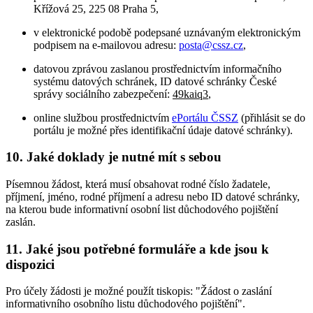
Křížová 25, 225 08 Praha 5,
v elektronické podobě podepsané uznávaným elektronickým
podpisem na e-mailovou adresu:
posta@cssz.cz
,
datovou zprávou zaslanou prostřednictvím informačního
systému datových schránek, ID datové schránky České
správy sociálního zabezpečení:
49kaiq3
,
online službou prostřednictvím
ePortálu ČSSZ
(přihlásit se do
portálu je možné přes identifikační údaje datové schránky).
10. Jaké doklady je nutné mít s sebou
Písemnou žádost, která musí obsahovat rodné číslo žadatele,
příjmení, jméno, rodné příjmení a adresu nebo ID datové schránky,
na kterou bude informativní osobní list důchodového pojištění
zaslán.
11. Jaké jsou potřebné formuláře a kde jsou k
dispozici
Pro účely žádosti je možné použít tiskopis: "Žádost o zaslání
informativního osobního listu důchodového pojištění".