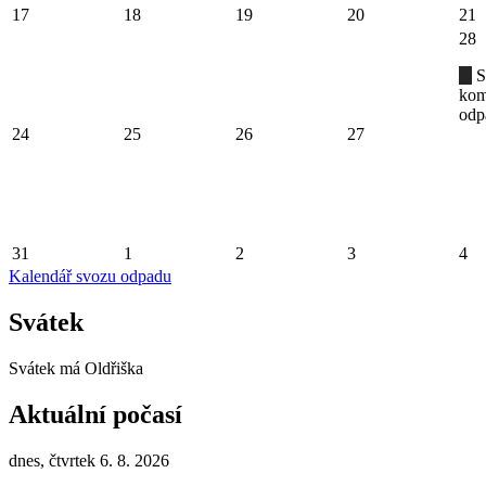
17
18
19
20
21
28
S
kom
odp
24
25
26
27
31
1
2
3
4
Kalendář svozu odpadu
Svátek
Svátek má
Oldřiška
Aktuální počasí
dnes, čtvrtek 6. 8. 2026