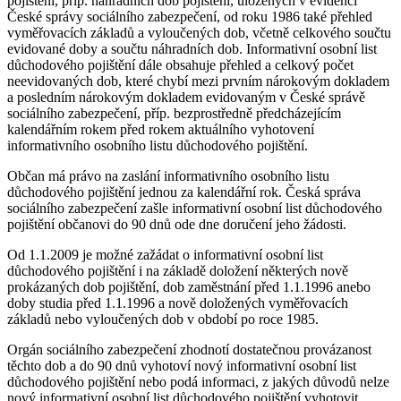
pojištění, příp. náhradních dob pojištění, uložených v evidenci
České správy sociálního zabezpečení, od roku 1986 také přehled
vyměřovacích základů a vyloučených dob, včetně celkového součtu
evidované doby a součtu náhradních dob. Informativní osobní list
důchodového pojištění dále obsahuje přehled a celkový počet
neevidovaných dob, které chybí mezi prvním nárokovým dokladem
a posledním nárokovým dokladem evidovaným v České správě
sociálního zabezpečení, příp. bezprostředně předcházejícím
kalendářním rokem před rokem aktuálního vyhotovení
informativního osobního listu důchodového pojištění.
Občan má právo na zaslání informativního osobního listu
důchodového pojištění jednou za kalendářní rok. Česká správa
sociálního zabezpečení zašle informativní osobní list důchodového
pojištění občanovi do 90 dnů ode dne doručení jeho žádosti.
Od 1.1.2009 je možné zažádat o informativní osobní list
důchodového pojištění i na základě doložení některých nově
prokázaných dob pojištění, dob zaměstnání před 1.1.1996 anebo
doby studia před 1.1.1996 a nově doložených vyměřovacích
základů nebo vyloučených dob v období po roce 1985.
Orgán sociálního zabezpečení zhodnotí dostatečnou provázanost
těchto dob a do 90 dnů vyhotoví nový informativní osobní list
důchodového pojištění nebo podá informaci, z jakých důvodů nelze
nový informativní osobní list důchodového pojištění vyhotovit.