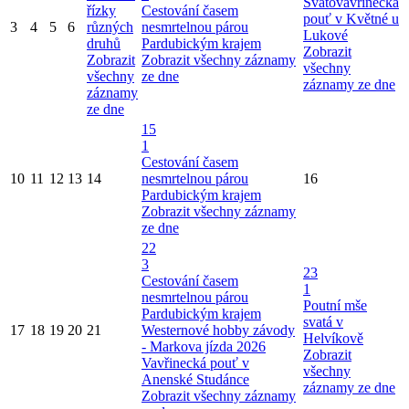
Svatovavřinecká
řízky
Cestování časem
pouť v Květné u
3
4
5
6
různých
nesmrtelnou párou
Lukové
druhů
Pardubickým krajem
Zobrazit
Zobrazit
Zobrazit všechny záznamy
všechny
všechny
ze dne
záznamy ze dne
záznamy
ze dne
15
1
Cestování časem
10
11
12
13
14
nesmrtelnou párou
16
Pardubickým krajem
Zobrazit všechny záznamy
ze dne
22
3
23
Cestování časem
1
nesmrtelnou párou
Poutní mše
Pardubickým krajem
svatá v
17
18
19
20
21
Westernové hobby závody
Helvíkově
- Markova jízda 2026
Zobrazit
Vavřinecká pouť v
všechny
Anenské Studánce
záznamy ze dne
Zobrazit všechny záznamy