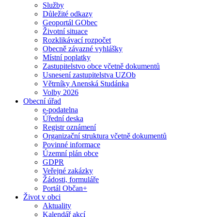
Služby
Důležité odkazy
Geoportál GObec
Životní situace
Rozklikávací rozpočet
Obecně závazné vyhlášky
Místní poplatky
Zastupitelstvo obce včetně dokumentů
Usnesení zastupitelstva UZOb
Větrníky Anenská Studánka
Volby 2026
Obecní úřad
e-podatelna
Úřední deska
Registr oznámení
Organizační struktura včetně dokumentů
Povinné informace
Územní plán obce
GDPR
Veřejné zakázky
Žádosti, formuláře
Portál Občan+
Život v obci
Aktuality
Kalendář akcí