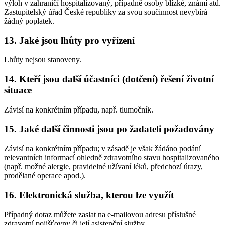
výloh v zahraničí hospitalizovaný, případně osoby blízké, známí atd.
Zastupitelský úřad České republiky za svou součinnost nevybírá
žádný poplatek.
13. Jaké jsou lhůty pro vyřízení
Lhůty nejsou stanoveny.
14. Kteří jsou další účastníci (dotčení) řešení životní
situace
Závisí na konkrétním případu, např. tlumočník.
15. Jaké další činnosti jsou po žadateli požadovány
Závisí na konkrétním případu; v zásadě je však žádáno podání
relevantních informací ohledně zdravotního stavu hospitalizovaného
(např. možné alergie, pravidelné užívaní léků, předchozí úrazy,
prodělané operace apod.).
16. Elektronická služba, kterou lze využít
Případný dotaz můžete zaslat na e-mailovou adresu příslušné
zdravotní pojišťovny či její asistenční služby.