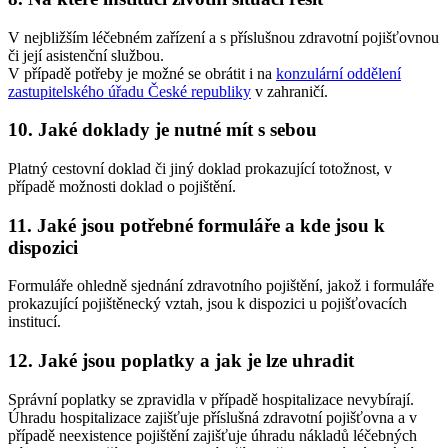
V nejbližším léčebném zařízení a s příslušnou zdravotní pojišťovnou
či její asistenční službou.
V případě potřeby je možné se obrátit i na
konzulární oddělení
zastupitelského úřadu České republiky
v zahraničí.
10. Jaké doklady je nutné mít s sebou
Platný cestovní doklad či jiný doklad prokazující totožnost, v
případě možnosti doklad o pojištění.
11. Jaké jsou potřebné formuláře a kde jsou k
dispozici
Formuláře ohledně sjednání zdravotního pojištění, jakož i formuláře
prokazující pojištěnecký vztah, jsou k dispozici u pojišťovacích
institucí.
12. Jaké jsou poplatky a jak je lze uhradit
Správní poplatky se zpravidla v případě hospitalizace nevybírají.
Úhradu hospitalizace zajišťuje příslušná zdravotní pojišťovna a v
případě neexistence pojištění zajišťuje úhradu nákladů léčebných