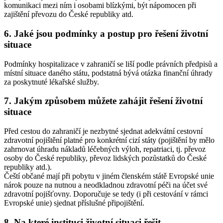
komunikaci mezi ním i osobami blízkými, být nápomocen při
zajištění převozu do České republiky atd.
6. Jaké jsou podmínky a postup pro řešení životní
situace
Podmínky hospitalizace v zahraničí se liší podle právních předpisů a
místní situace daného státu, podstatná bývá otázka finanční úhrady
za poskytnuté lékařské služby.
7. Jakým způsobem můžete zahájit řešení životní
situace
Před cestou do zahraničí je nezbytné sjednat adekvátní cestovní
zdravotní pojištění platné pro konkrétní cizí státy (pojištění by mělo
zahrnovat úhradu nákladů léčebných výloh, repatriaci, tj. převoz
osoby do České republiky, převoz lidských pozůstatků do České
republiky atd.).
Čeští občané mají při pobytu v jiném členském státě Evropské unie
nárok pouze na nutnou a neodkladnou zdravotní péči na účet své
zdravotní pojišťovny. Doporučuje se tedy (i při cestování v rámci
Evropské unie) sjednat příslušné připojištění.
8. Na které instituci životní situaci řešit