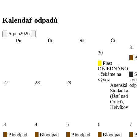
Kalendář odpadů
Srpen
2026
Po
Út
St
Čt
31
30
B
Plast
OBJEDNÁNO
- čekáme na
S
vývoz
kom
27
28
29
Anenská
odp
Studánka
(Ústí nad
Orlicí),
Helvíkov
3
4
5
6
7
Bioodpad
Bioodpad
Bioodpad
Bioodpad
B