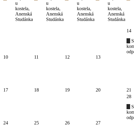
u
u
u
u
kostela,
kostela,
kostela,
kostela,
Anenská
Anenská
Anenská
Anenská
Studánka
Studánka
Studánka
Studánka
14
S
kom
odp
10
11
12
13
17
18
19
20
21
28
S
kom
odp
24
25
26
27