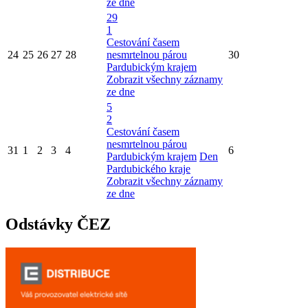
ze dne
29
1
Cestování časem
24
25
26
27
28
nesmrtelnou párou
30
Pardubickým krajem
Zobrazit všechny záznamy
ze dne
5
2
Cestování časem
nesmrtelnou párou
31
1
2
3
4
6
Pardubickým krajem
Den
Pardubického kraje
Zobrazit všechny záznamy
ze dne
Odstávky ČEZ