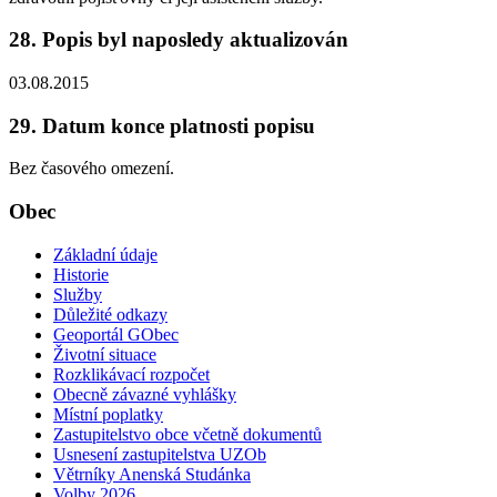
28. Popis byl naposledy aktualizován
03.08.2015
29. Datum konce platnosti popisu
Bez časového omezení.
Obec
Základní údaje
Historie
Služby
Důležité odkazy
Geoportál GObec
Životní situace
Rozklikávací rozpočet
Obecně závazné vyhlášky
Místní poplatky
Zastupitelstvo obce včetně dokumentů
Usnesení zastupitelstva UZOb
Větrníky Anenská Studánka
Volby 2026