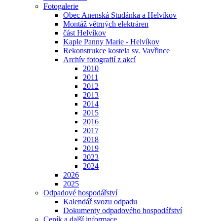
Fotogalerie
Obec Anenská Studánka a Helvíkov
Montáž větrných elektráren
část Helvíkov
Kaple Panny Marie - Helvíkov
Rekonstrukce kostela sv. Vavřince
Archív fotografií z akcí
2010
2011
2012
2013
2014
2015
2016
2017
2018
2019
2023
2024
2026
2025
Odpadové hospodářství
Kalendář svozu odpadu
Dokumenty odpadového hospodářství
Ceník a další informace