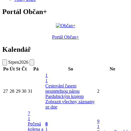
Portál Občan+
Portál Občan+
Kalendář
Srpen
2026
Po
Út
St
Čt
Pá
So
Ne
1
1
Cestování časem
27
28
29
30
31
nesmrtelnou párou
2
Pardubickým krajem
Zobrazit všechny záznamy
ze dne
7
1
9
Pečená
8
1
kolena a
1