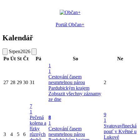
Portál Občan+
Kalendář
Srpen
2026
Po
Út
St
Čt
Pá
So
Ne
1
1
Cestování časem
27
28
29
30
31
nesmrtelnou párou
2
Pardubickým krajem
Zobrazit všechny záznamy
ze dne
7
1
9
Pečená
8
1
kolena a
1
Svatovavřinecká
řízky
Cestování časem
pouť v Květné u
3
4
5
6
různých
nesmrtelnou párou
Lukové
druhů
Pardubickým krajem