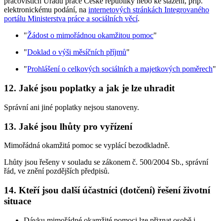
pracovištích Úřadu práce České republiky nebo ke stažení, příp.
elektronickému podání, na
internetových stránkách Integrovaného
portálu Ministerstva práce a sociálních věcí
.
"
Žádost o mimořádnou okamžitou pomoc
"
"
Doklad o výši měsíčních příjmů
"
"
Prohlášení o celkových sociálních a majetkových poměrech
"
12. Jaké jsou poplatky a jak je lze uhradit
Správní ani jiné poplatky nejsou stanoveny.
13. Jaké jsou lhůty pro vyřízení
Mimořádná okamžitá pomoc se vyplácí bezodkladně.
Lhůty jsou řešeny v souladu se zákonem č. 500/2004 Sb., správní
řád, ve znění pozdějších předpisů.
14. Kteří jsou další účastníci (dotčení) řešení životní
situace
Dávku mimořádné okamžité pomoci lze přiznat osobě i