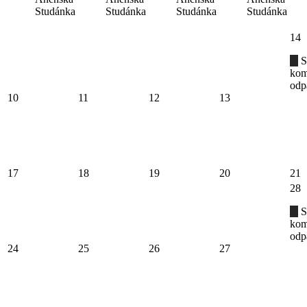
Studánka
Studánka
Studánka
Studánka
14
S
kom
odp
10
11
12
13
17
18
19
20
21
28
S
kom
odp
24
25
26
27