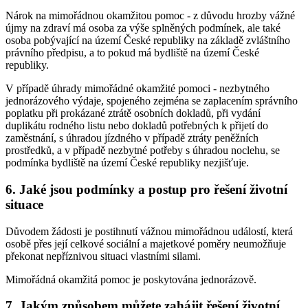
Nárok na mimořádnou okamžitou pomoc - z důvodu hrozby vážné
újmy na zdraví má osoba za výše splněných podmínek, ale také
osoba pobývající na území České republiky na základě zvláštního
právního předpisu, a to pokud má bydliště na území České
republiky.
V případě úhrady mimořádné okamžité pomoci - nezbytného
jednorázového výdaje, spojeného zejména se zaplacením správního
poplatku při prokázané ztrátě osobních dokladů, při vydání
duplikátu rodného listu nebo dokladů potřebných k přijetí do
zaměstnání, s úhradou jízdného v případě ztráty peněžních
prostředků, a v případě nezbytné potřeby s úhradou noclehu, se
podmínka bydliště na území České republiky nezjišťuje.
6. Jaké jsou podmínky a postup pro řešení životní
situace
Důvodem žádosti je postihnutí vážnou mimořádnou událostí, která
osobě přes její celkové sociální a majetkové poměry neumožňuje
překonat nepříznivou situaci vlastními silami.
Mimořádná okamžitá pomoc je poskytována jednorázově.
7. Jakým způsobem můžete zahájit řešení životní