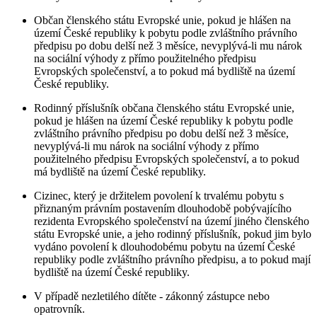
Občan členského státu Evropské unie, pokud je hlášen na
území České republiky k pobytu podle zvláštního právního
předpisu po dobu delší než 3 měsíce, nevyplývá-li mu nárok
na sociální výhody z přímo použitelného předpisu
Evropských společenství, a to pokud má bydliště na území
České republiky.
Rodinný příslušník občana členského státu Evropské unie,
pokud je hlášen na území České republiky k pobytu podle
zvláštního právního předpisu po dobu delší než 3 měsíce,
nevyplývá-li mu nárok na sociální výhody z přímo
použitelného předpisu Evropských společenství, a to pokud
má bydliště na území České republiky.
Cizinec, který je držitelem povolení k trvalému pobytu s
přiznaným právním postavením dlouhodobě pobývajícího
rezidenta Evropského společenství na území jiného členského
státu Evropské unie, a jeho rodinný příslušník, pokud jim bylo
vydáno povolení k dlouhodobému pobytu na území České
republiky podle zvláštního právního předpisu, a to pokud mají
bydliště na území České republiky.
V případě nezletilého dítěte - zákonný zástupce nebo
opatrovník.