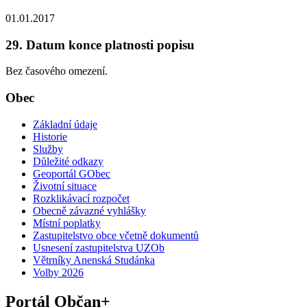
01.01.2017
29. Datum konce platnosti popisu
Bez časového omezení.
Obec
Základní údaje
Historie
Služby
Důležité odkazy
Geoportál GObec
Životní situace
Rozklikávací rozpočet
Obecně závazné vyhlášky
Místní poplatky
Zastupitelstvo obce včetně dokumentů
Usnesení zastupitelstva UZOb
Větrníky Anenská Studánka
Volby 2026
Portál Občan+