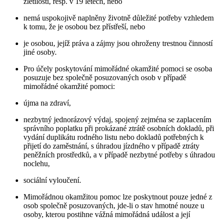
zletilosti, resp. v 19 letech, nebo
nemá uspokojivě naplněny životně důležité potřeby vzhledem
k tomu, že je osobou bez přístřeší, nebo
je osobou, jejíž práva a zájmy jsou ohroženy trestnou činností
jiné osoby.
Pro účely poskytování mimořádné okamžité pomoci se osoba
posuzuje bez společně posuzovaných osob v případě
mimořádné okamžité pomoci:
újma na zdraví,
nezbytný jednorázový výdaj, spojený zejména se zaplacením
správního poplatku při prokázané ztrátě osobních dokladů, při
vydání duplikátu rodného listu nebo dokladů potřebných k
přijetí do zaměstnání, s úhradou jízdného v případě ztráty
peněžních prostředků, a v případě nezbytné potřeby s úhradou
noclehu,
sociální vyloučení.
Mimořádnou okamžitou pomoc lze poskytnout pouze jedné z
osob společně posuzovaných, jde-li o stav hmotné nouze u
osoby, kterou postihne vážná mimořádná událost a její