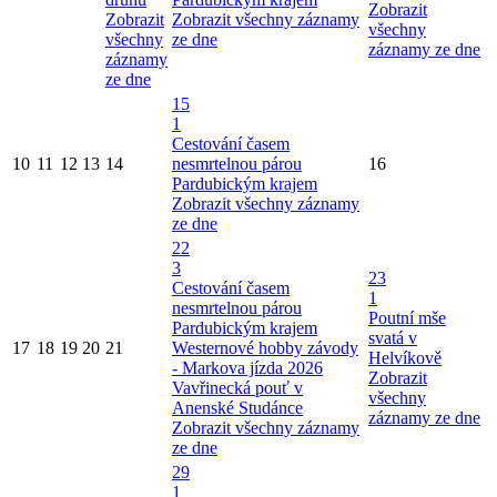
Zobrazit
Zobrazit
Zobrazit všechny záznamy
všechny
všechny
ze dne
záznamy ze dne
záznamy
ze dne
15
1
Cestování časem
10
11
12
13
14
nesmrtelnou párou
16
Pardubickým krajem
Zobrazit všechny záznamy
ze dne
22
3
23
Cestování časem
1
nesmrtelnou párou
Poutní mše
Pardubickým krajem
svatá v
17
18
19
20
21
Westernové hobby závody
Helvíkově
- Markova jízda 2026
Zobrazit
Vavřinecká pouť v
všechny
Anenské Studánce
záznamy ze dne
Zobrazit všechny záznamy
ze dne
29
1