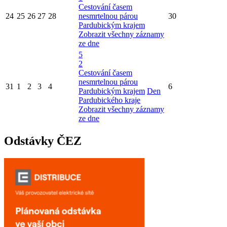
Cestování časem
24
25
26
27
28
nesmrtelnou párou
30
Pardubickým krajem
Zobrazit všechny záznamy
ze dne
5
2
Cestování časem
nesmrtelnou párou
31
1
2
3
4
6
Pardubickým krajem
Den
Pardubického kraje
Zobrazit všechny záznamy
ze dne
Odstávky ČEZ