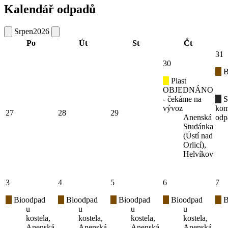
Kalendář odpadů
Srpen
2026
Po
Út
St
Čt
31
30
B
Plast
OBJEDNÁNO
- čekáme na
S
vývoz
kom
27
28
29
Anenská
odp
Studánka
(Ústí nad
Orlicí),
Helvíkov
3
4
5
6
7
Bioodpad
Bioodpad
Bioodpad
Bioodpad
B
u
u
u
u
kostela,
kostela,
kostela,
kostela,
Anenská
Anenská
Anenská
Anenská