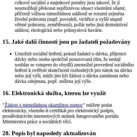
celkové sociální a majetkové poměry jsou takové, že jí
neumožňují překonat nepříznivou situaci vlastními silami;
přičemž vážnou mimořádnou událostí se rozumí zejména
živelní pohroma (např. povodeň, vichřice a vyšší stupně
větrné pohromy, zemětřesení), požár nebo jiná destruktivní
událost, ekologická nebo průmyslová havárie.
15. Jaké další činnosti jsou po žadateli požadovány
Umožnit sociální šetření; pokud žadatel o dávku, příjemce
dávky nebo osoba společně posuzovaná (tím, že nedají
souhlas se vstupem do obydlí) znemožní provedení sociálního
šetření k ověření skutečností rozhodných pro nárok na dávku
nebo její výši, může jim být žádost o dávku zamítnuta nebo
dávka odejmuta, popř. snížena její výše.
16. Elektronická služba, kterou lze využít
"
Žádost o mimořádnou okamžitou pomoc
" můžete podat
elektronicky, vlastníte-li certifikát pro elektronický podpis,
prostřednictvím internetových stránek Integrovaného portálu
Ministerstva práce a sociálních věcí.
28. Popis byl naposledy aktualizován