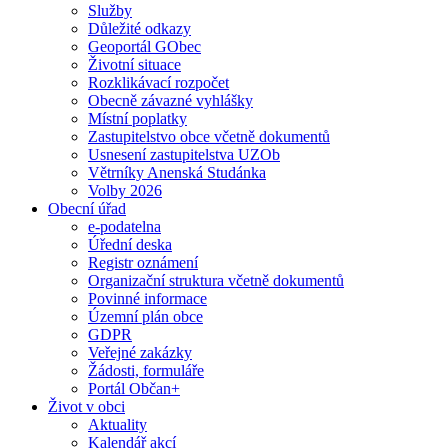
Služby
Důležité odkazy
Geoportál GObec
Životní situace
Rozklikávací rozpočet
Obecně závazné vyhlášky
Místní poplatky
Zastupitelstvo obce včetně dokumentů
Usnesení zastupitelstva UZOb
Větrníky Anenská Studánka
Volby 2026
Obecní úřad
e-podatelna
Úřední deska
Registr oznámení
Organizační struktura včetně dokumentů
Povinné informace
Územní plán obce
GDPR
Veřejné zakázky
Žádosti, formuláře
Portál Občan+
Život v obci
Aktuality
Kalendář akcí