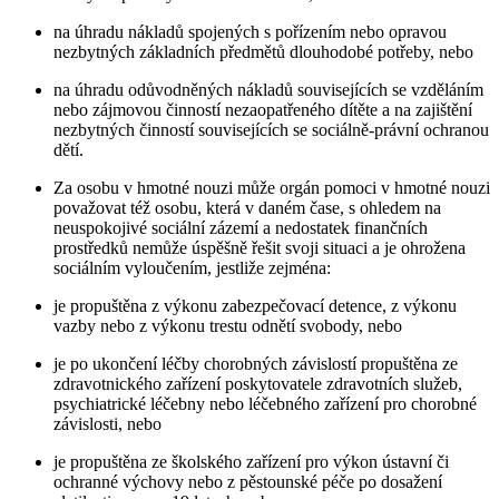
na úhradu nákladů spojených s pořízením nebo opravou
nezbytných základních předmětů dlouhodobé potřeby, nebo
na úhradu odůvodněných nákladů souvisejících se vzděláním
nebo zájmovou činností nezaopatřeného dítěte a na zajištění
nezbytných činností souvisejících se sociálně-právní ochranou
dětí.
Za osobu v hmotné nouzi může orgán pomoci v hmotné nouzi
považovat též osobu, která v daném čase, s ohledem na
neuspokojivé sociální zázemí a nedostatek finančních
prostředků nemůže úspěšně řešit svoji situaci a je ohrožena
sociálním vyloučením, jestliže zejména:
je propuštěna z výkonu zabezpečovací detence, z výkonu
vazby nebo z výkonu trestu odnětí svobody, nebo
je po ukončení léčby chorobných závislostí propuštěna ze
zdravotnického zařízení poskytovatele zdravotních služeb,
psychiatrické léčebny nebo léčebného zařízení pro chorobné
závislosti, nebo
je propuštěna ze školského zařízení pro výkon ústavní či
ochranné výchovy nebo z pěstounské péče po dosažení