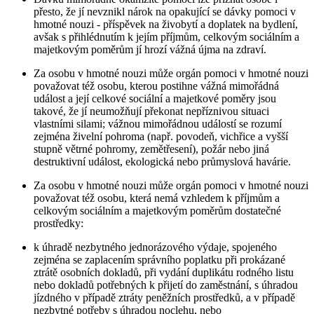
přesto, že jí nevznikl nárok na opakující se dávky pomoci v
hmotné nouzi - příspěvek na živobytí a doplatek na bydlení,
avšak s přihlédnutím k jejím příjmům, celkovým sociálním a
majetkovým poměrům jí hrozí vážná újma na zdraví.
Za osobu v hmotné nouzi může orgán pomoci v hmotné nouzi
považovat též osobu, kterou postihne vážná mimořádná
událost a její celkové sociální a majetkové poměry jsou
takové, že jí neumožňují překonat nepříznivou situaci
vlastními silami; vážnou mimořádnou událostí se rozumí
zejména živelní pohroma (např. povodeň, vichřice a vyšší
stupně větrné pohromy, zemětřesení), požár nebo jiná
destruktivní událost, ekologická nebo průmyslová havárie.
Za osobu v hmotné nouzi může orgán pomoci v hmotné nouzi
považovat též osobu, která nemá vzhledem k příjmům a
celkovým sociálním a majetkovým poměrům dostatečné
prostředky:
k úhradě nezbytného jednorázového výdaje, spojeného
zejména se zaplacením správního poplatku při prokázané
ztrátě osobních dokladů, při vydání duplikátu rodného listu
nebo dokladů potřebných k přijetí do zaměstnání, s úhradou
jízdného v případě ztráty peněžních prostředků, a v případě
nezbytné potřeby s úhradou noclehu, nebo