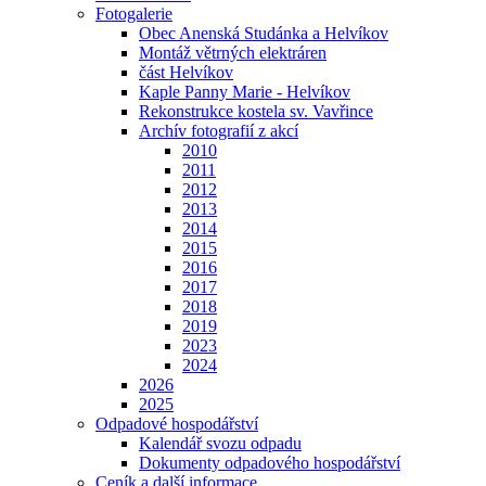
Fotogalerie
Obec Anenská Studánka a Helvíkov
Montáž větrných elektráren
část Helvíkov
Kaple Panny Marie - Helvíkov
Rekonstrukce kostela sv. Vavřince
Archív fotografií z akcí
2010
2011
2012
2013
2014
2015
2016
2017
2018
2019
2023
2024
2026
2025
Odpadové hospodářství
Kalendář svozu odpadu
Dokumenty odpadového hospodářství
Ceník a další informace