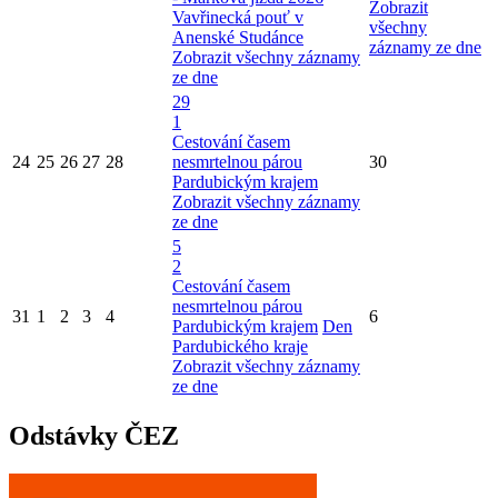
Zobrazit
Vavřinecká pouť v
všechny
Anenské Studánce
záznamy ze dne
Zobrazit všechny záznamy
ze dne
29
1
Cestování časem
24
25
26
27
28
nesmrtelnou párou
30
Pardubickým krajem
Zobrazit všechny záznamy
ze dne
5
2
Cestování časem
nesmrtelnou párou
31
1
2
3
4
6
Pardubickým krajem
Den
Pardubického kraje
Zobrazit všechny záznamy
ze dne
Odstávky ČEZ