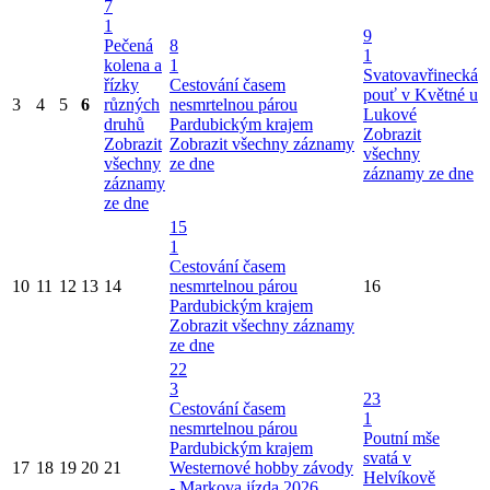
7
1
9
Pečená
8
1
kolena a
1
Svatovavřinecká
řízky
Cestování časem
pouť v Květné u
3
4
5
6
různých
nesmrtelnou párou
Lukové
druhů
Pardubickým krajem
Zobrazit
Zobrazit
Zobrazit všechny záznamy
všechny
všechny
ze dne
záznamy ze dne
záznamy
ze dne
15
1
Cestování časem
10
11
12
13
14
nesmrtelnou párou
16
Pardubickým krajem
Zobrazit všechny záznamy
ze dne
22
3
23
Cestování časem
1
nesmrtelnou párou
Poutní mše
Pardubickým krajem
svatá v
17
18
19
20
21
Westernové hobby závody
Helvíkově
- Markova jízda 2026