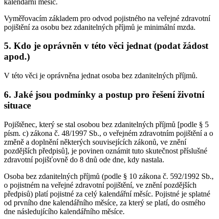
kalendářní měsíc.
Vyměřovacím základem pro odvod pojistného na veřejné zdravotní
pojištění za osobu bez zdanitelných příjmů je minimální mzda.
5. Kdo je oprávněn v této věci jednat (podat žádost
apod.)
V této věci je oprávněna jednat osoba bez zdanitelných příjmů.
6. Jaké jsou podmínky a postup pro řešení životní
situace
Pojištěnec, který se stal osobou bez zdanitelných příjmů [podle § 5
písm. c) zákona č. 48/1997 Sb., o veřejném zdravotním pojištění a o
změně a doplnění některých souvisejících zákonů, ve znění
pozdějších předpisů], je povinen oznámit tuto skutečnost příslušné
zdravotní pojišťovně do 8 dnů ode dne, kdy nastala.
Osoba bez zdanitelných příjmů (podle § 10 zákona č. 592/1992 Sb.,
o pojistném na veřejné zdravotní pojištění, ve znění pozdějších
předpisů) platí pojistné za celý kalendářní měsíc. Pojistné je splatné
od prvního dne kalendářního měsíce, za který se platí, do osmého
dne následujícího kalendářního měsíce.