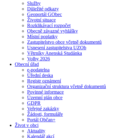
Služby
Důležité odkazy
Geoportál GObec
Životní situace
Rozklikávací rozpočet
Obecně závazné vyhlášky
Místní poplatky
Zastupitelstvo obce včetně dokumentů
Usnesení zastupitelstva UZOb
Větrníky Anenská Studánka
Volby 2026
Obecní úřad
e-podatelna
Úřední deska
Registr oznámení
Organizační struktura včetně dokumentů
Povinné informace
Územní plán obce
GDPR
Veřejné zakázky
Žádosti, formuláře
Portál Občan+
Život v obci
Aktuality
Kalendář akcí