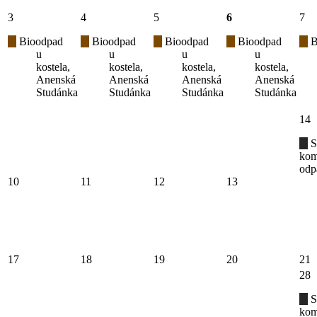
3
4
5
6
7
Bioodpad
Bioodpad
Bioodpad
Bioodpad
B
u
u
u
u
kostela,
kostela,
kostela,
kostela,
Anenská
Anenská
Anenská
Anenská
Studánka
Studánka
Studánka
Studánka
14
S
kom
odp
10
11
12
13
17
18
19
20
21
28
S
kom