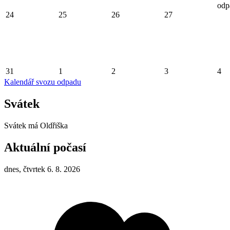
odp
24
25
26
27
31
1
2
3
4
Kalendář svozu odpadu
Svátek
Svátek má
Oldřiška
Aktuální počasí
dnes, čtvrtek 6. 8. 2026