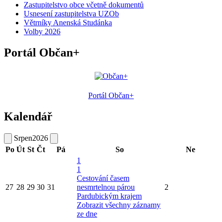
Zastupitelstvo obce včetně dokumentů
Usnesení zastupitelstva UZOb
Větrníky Anenská Studánka
Volby 2026
Portál Občan+
Portál Občan+
Kalendář
Srpen
2026
Po
Út
St
Čt
Pá
So
Ne
1
1
Cestování časem
27
28
29
30
31
nesmrtelnou párou
2
Pardubickým krajem
Zobrazit všechny záznamy
ze dne