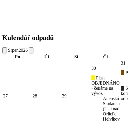
Kalendář odpadů
Srpen
2026
Po
Út
St
Čt
31
30
B
Plast
OBJEDNÁNO
- čekáme na
S
vývoz
kom
27
28
29
Anenská
odp
Studánka
(Ústí nad
Orlicí),
Helvíkov