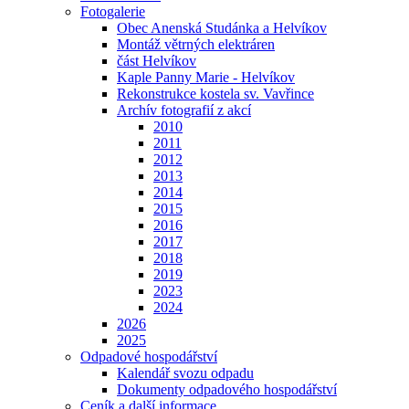
Fotogalerie
Obec Anenská Studánka a Helvíkov
Montáž větrných elektráren
část Helvíkov
Kaple Panny Marie - Helvíkov
Rekonstrukce kostela sv. Vavřince
Archív fotografií z akcí
2010
2011
2012
2013
2014
2015
2016
2017
2018
2019
2023
2024
2026
2025
Odpadové hospodářství
Kalendář svozu odpadu
Dokumenty odpadového hospodářství
Ceník a další informace