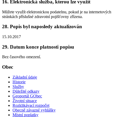
16. Elektronická služba, kterou lze využít
Můžete využít elektronickou podatelnu, pokud je na internetových
stránkách příslušné zdravotní pojišťovny zřízena.
28. Popis byl naposledy aktualizován
15.10.2017
29. Datum konce platnosti popisu
Bez časového omezení.
Obec
Základní údaje
Historie
Služby
Důležité odkazy
Geoportál GObec
Životní situace
Rozklikávací rozpočet
Obecně závazné vyhlášky
Místní poplatky