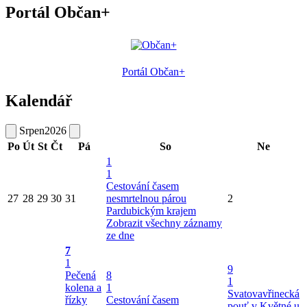
Portál Občan+
Portál Občan+
Kalendář
Srpen
2026
Po
Út
St
Čt
Pá
So
Ne
1
1
Cestování časem
27
28
29
30
31
nesmrtelnou párou
2
Pardubickým krajem
Zobrazit všechny záznamy
ze dne
7
1
9
Pečená
8
1
kolena a
1
Svatovavřinecká
řízky
Cestování časem
pouť v Květné u