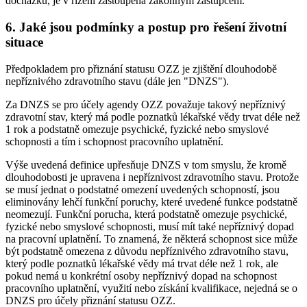
docházku, je v řízení zastoupena zákonným zástupcem.
6. Jaké jsou podmínky a postup pro řešení životní
situace
Předpokladem pro přiznání statusu OZZ je zjištění dlouhodobě
nepříznivého zdravotního stavu (dále jen "DNZS").
Za DNZS se pro účely agendy OZZ považuje takový nepříznivý
zdravotní stav, který má podle poznatků lékařské vědy trvat déle než
1 rok a podstatně omezuje psychické, fyzické nebo smyslové
schopnosti a tím i schopnost pracovního uplatnění.
Výše uvedená definice upřesňuje DNZS v tom smyslu, že kromě
dlouhodobosti je upravena i nepříznivost zdravotního stavu. Protože
se musí jednat o podstatné omezení uvedených schopností, jsou
eliminovány lehčí funkční poruchy, které uvedené funkce podstatně
neomezují. Funkční porucha, která podstatně omezuje psychické,
fyzické nebo smyslové schopnosti, musí mít také nepříznivý dopad
na pracovní uplatnění. To znamená, že některá schopnost sice může
být podstatně omezena z důvodu nepříznivého zdravotního stavu,
který podle poznatků lékařské vědy má trvat déle než 1 rok, ale
pokud nemá u konkrétní osoby nepříznivý dopad na schopnost
pracovního uplatnění, využití nebo získání kvalifikace, nejedná se o
DNZS pro účely přiznání statusu OZZ.