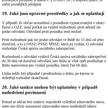
znění pozdějších předpisů
19. Jaké jsou opravné prostředky a jak se uplatňují
V případě, že občan nesouhlasí s posudkem vypracovaným v rámci
řízení o OZZ, musí počkat na vydání rozhodnutí, proti němuž lze
podat odvolání. Odvolání proti posudku není možné.
Proti rozhodnutí pak lze podat odvolání ve lhůtě do 15 dnů od jeho
doručení, a to u OSSZ/ PSSZ/ MSSZ, která jej vydala. O odvolání
rozhoduje Česká správa sociálního zabezpečení.
Rozhodnutí o odvolání vydává Česká správa sociálního zabezpečení
do 30 dnů od doručení odvolání; tato lhůta se však opět prodlužuje o
lhůtu stanovenou pro vydání posudku, která činí 60 dnů.
Lhůta může být případně i prodloužena o dobu, po kterou se
došetřují rozhodné skutečnosti.
20. Jaké sankce mohou být uplatněny v případě
nedodržení povinností
Pokud se občan bez omluvy nepodrobí vyšetření zdravotního stavu,
nebo pro účely posouzení zdravotního stavu nepředloží nálezy