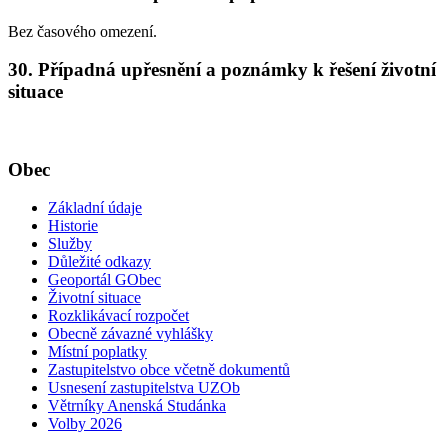
Bez časového omezení.
30. Případná upřesnění a poznámky k řešení životní
situace
Obec
Základní údaje
Historie
Služby
Důležité odkazy
Geoportál GObec
Životní situace
Rozklikávací rozpočet
Obecně závazné vyhlášky
Místní poplatky
Zastupitelstvo obce včetně dokumentů
Usnesení zastupitelstva UZOb
Větrníky Anenská Studánka
Volby 2026