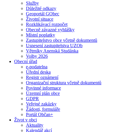
Služby
Důležité odkazy
Geoportál GObec
Životní situace
Rozklikávací rozpočet
Obecně závazné vyhlášky
Místní poplatky
Zastupitelstvo obce včetně dokumentů
Usnesení zastupitelstva UZOb
Větrníky Anenská Studánka
Volby 2026
Obecní úřad
e-podatelna
Úřední deska
Registr oznámení
Organizační struktura včetně dokumentů
Povinné informace
Územní plán obce
GDPR
Veřejné zakázky
Žádosti, formuláře
Portál Občan+
Život v obci
Aktuality
Kalendář akcí