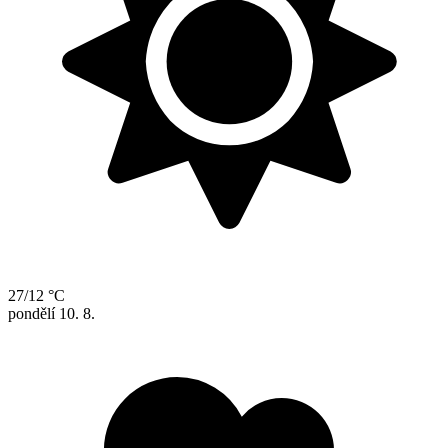
27/12 °C
pondělí
10. 8.