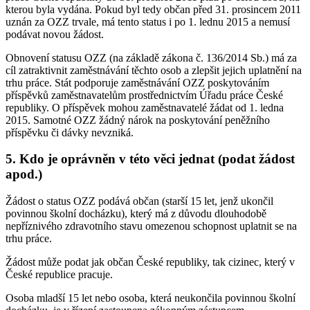
kterou byla vydána. Pokud byl tedy občan před 31. prosincem 2011
uznán za OZZ trvale, má tento status i po 1. lednu 2015 a nemusí
podávat novou žádost.
Obnovení statusu OZZ (na základě zákona č. 136/2014 Sb.) má za
cíl zatraktivnit zaměstnávání těchto osob a zlepšit jejich uplatnění na
trhu práce. Stát podporuje zaměstnávání OZZ poskytováním
příspěvků zaměstnavatelům prostřednictvím Úřadu práce České
republiky. O příspěvek mohou zaměstnavatelé žádat od 1. ledna
2015. Samotné OZZ žádný nárok na poskytování peněžního
příspěvku či dávky nevzniká.
5. Kdo je oprávněn v této věci jednat (podat žádost
apod.)
Žádost o status OZZ podává občan (starší 15 let, jenž ukončil
povinnou školní docházku), který má z důvodu dlouhodobě
nepříznivého zdravotního stavu omezenou schopnost uplatnit se na
trhu práce.
Žádost může podat jak občan České republiky, tak cizinec, který v
České republice pracuje.
Osoba mladší 15 let nebo osoba, která neukončila povinnou školní