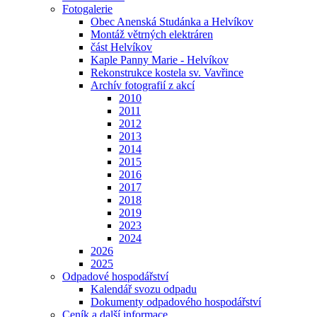
Fotogalerie
Obec Anenská Studánka a Helvíkov
Montáž větrných elektráren
část Helvíkov
Kaple Panny Marie - Helvíkov
Rekonstrukce kostela sv. Vavřince
Archív fotografií z akcí
2010
2011
2012
2013
2014
2015
2016
2017
2018
2019
2023
2024
2026
2025
Odpadové hospodářství
Kalendář svozu odpadu
Dokumenty odpadového hospodářství
Ceník a další informace