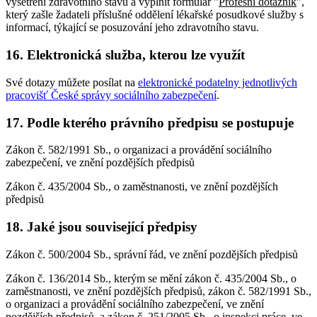
vyšetření zdravotního stavu a vyplnit formulář "
Profesní dotazník
",
který zašle žadateli příslušné oddělení lékařské posudkové služby s
informací, týkající se posuzování jeho zdravotního stavu.
16. Elektronická služba, kterou lze využít
Své dotazy můžete posílat na
elektronické podatelny jednotlivých
pracovišť České správy sociálního zabezpečení
.
17. Podle kterého právního předpisu se postupuje
Zákon č. 582/1991 Sb., o organizaci a provádění sociálního
zabezpečení, ve znění pozdějších předpisů
Zákon č. 435/2004 Sb., o zaměstnanosti, ve znění pozdějších
předpisů
18. Jaké jsou související předpisy
Zákon č. 500/2004 Sb., správní řád, ve znění pozdějších předpisů
Zákon č. 136/2014 Sb., kterým se mění zákon č. 435/2004 Sb., o
zaměstnanosti, ve znění pozdějších předpisů, zákon č. 582/1991 Sb.,
o organizaci a provádění sociálního zabezpečení, ve znění
pozdějších předpisů, a zákon č. 251/2005 Sb., o inspekci práce, ve