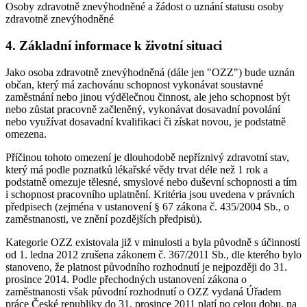
Osoby zdravotně znevýhodněné a žádost o uznání statusu osoby
zdravotně znevýhodněné
4. Základní informace k životní situaci
Jako osoba zdravotně znevýhodněná (dále jen "OZZ") bude uznán
občan, který má zachovánu schopnost vykonávat soustavné
zaměstnání nebo jinou výdělečnou činnost, ale jeho schopnost být
nebo zůstat pracovně začleněný, vykonávat dosavadní povolání
nebo využívat dosavadní kvalifikaci či získat novou, je podstatně
omezena.
Příčinou tohoto omezení je dlouhodobě nepříznivý zdravotní stav,
který má podle poznatků lékařské vědy trvat déle než 1 rok a
podstatně omezuje tělesné, smyslové nebo duševní schopnosti a tím
i schopnost pracovního uplatnění. Kritéria jsou uvedena v právních
předpisech (zejména v ustanovení § 67 zákona č. 435/2004 Sb., o
zaměstnanosti, ve znění pozdějších předpisů).
Kategorie OZZ existovala již v minulosti a byla původně s účinností
od 1. ledna 2012 zrušena zákonem č. 367/2011 Sb., dle kterého bylo
stanoveno, že platnost původního rozhodnutí je nejpozději do 31.
prosince 2014. Podle přechodných ustanovení zákona o
zaměstnanosti však původní rozhodnutí o OZZ vydaná Úřadem
práce České republiky do 31. prosince 2011 platí po celou dobu, na