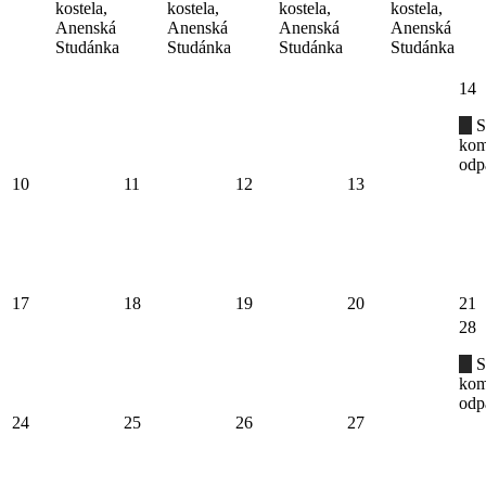
kostela,
kostela,
kostela,
kostela,
Anenská
Anenská
Anenská
Anenská
Studánka
Studánka
Studánka
Studánka
14
S
kom
odp
10
11
12
13
17
18
19
20
21
28
S
kom
odp
24
25
26
27