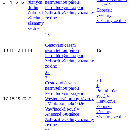
3
4
5
6
různých
nesmrtelnou párou
Lukové
druhů
Pardubickým krajem
Zobrazit
Zobrazit
Zobrazit všechny záznamy
všechny
všechny
ze dne
záznamy ze dne
záznamy
ze dne
15
1
Cestování časem
10
11
12
13
14
nesmrtelnou párou
16
Pardubickým krajem
Zobrazit všechny záznamy
ze dne
22
3
23
Cestování časem
1
nesmrtelnou párou
Poutní mše
Pardubickým krajem
svatá v
17
18
19
20
21
Westernové hobby závody
Helvíkově
- Markova jízda 2026
Zobrazit
Vavřinecká pouť v
všechny
Anenské Studánce
záznamy ze dne
Zobrazit všechny záznamy
ze dne