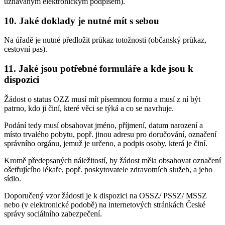
uznávaným elektronickým podpisem).
10. Jaké doklady je nutné mít s sebou
Na úřadě je nutné předložit průkaz totožnosti (občanský průkaz,
cestovní pas).
11. Jaké jsou potřebné formuláře a kde jsou k
dispozici
Žádost o status OZZ musí mít písemnou formu a musí z ní být
patrno, kdo ji činí, které věci se týká a co se navrhuje.
Podání tedy musí obsahovat jméno, příjmení, datum narození a
místo trvalého pobytu, popř. jinou adresu pro doručování, označení
správního orgánu, jemuž je určeno, a podpis osoby, která je činí.
Kromě předepsaných náležitostí, by žádost měla obsahovat označení
ošetřujícího lékaře, popř. poskytovatele zdravotních služeb, a jeho
sídlo.
Doporučený vzor žádosti je k dispozici na OSSZ/ PSSZ/ MSSZ
nebo (v elektronické podobě) na internetových stránkách České
správy sociálního zabezpečení.