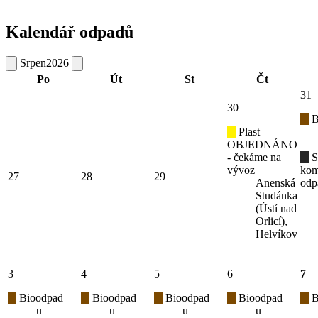
Kalendář odpadů
Srpen
2026
Po
Út
St
Čt
31
30
B
Plast
OBJEDNÁNO
- čekáme na
S
vývoz
kom
27
28
29
Anenská
odp
Studánka
(Ústí nad
Orlicí),
Helvíkov
3
4
5
6
7
Bioodpad
Bioodpad
Bioodpad
Bioodpad
B
u
u
u
u