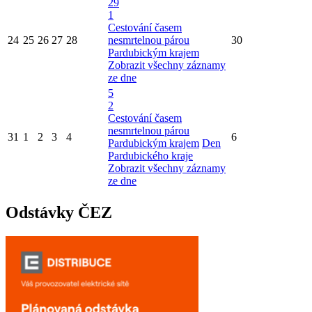
29
1
Cestování časem
24
25
26
27
28
nesmrtelnou párou
30
Pardubickým krajem
Zobrazit všechny záznamy
ze dne
5
2
Cestování časem
nesmrtelnou párou
31
1
2
3
4
6
Pardubickým krajem
Den
Pardubického kraje
Zobrazit všechny záznamy
ze dne
Odstávky ČEZ