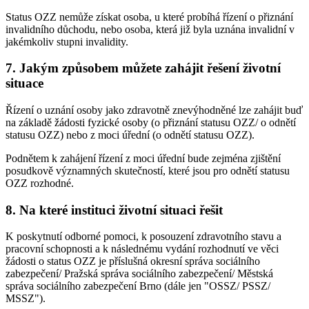
Status OZZ nemůže získat osoba, u které probíhá řízení o přiznání
invalidního důchodu, nebo osoba, která již byla uznána invalidní v
jakémkoliv stupni invalidity.
7. Jakým způsobem můžete zahájit řešení životní
situace
Řízení o uznání osoby jako zdravotně znevýhodněné lze zahájit buď
na základě žádosti fyzické osoby (o přiznání statusu OZZ/ o odnětí
statusu OZZ) nebo z moci úřední (o odnětí statusu OZZ).
Podnětem k zahájení řízení z moci úřední bude zejména zjištění
posudkově významných skutečností, které jsou pro odnětí statusu
OZZ rozhodné.
8. Na které instituci životní situaci řešit
K poskytnutí odborné pomoci, k posouzení zdravotního stavu a
pracovní schopnosti a k následnému vydání rozhodnutí ve věci
žádosti o status OZZ je příslušná okresní správa sociálního
zabezpečení/ Pražská správa sociálního zabezpečení/ Městská
správa sociálního zabezpečení Brno (dále jen "OSSZ/ PSSZ/
MSSZ").