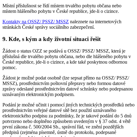
Místní příslušnost se řídí místem trvalého pobytu občana nebo
místem hlášeného pobytu v České republice, jde-li o cizince.
Kontakty na OSSZ/ PSSZ/ MSSZ
naleznete na internetových
stránkách České správy sociálního zabezpečení.
9. Kde, s kým a kdy životní situaci řešit
Žádost o status OZZ se podává u OSSZ/ PSSZ/ MSSZ, která je
příslušná dle trvalého pobytu občana, nebo dle hlášeného pobytu v
České republice, jde-li o cizince, a kde také poskytnou odbornou
pomoc.
Žádost je možné podat osobně (lze sepsat přímo na OSSZ/ PSSZ/
MSSZ), prostřednictvím poštovní přepravy nebo formou datové
zprávy odeslané prostřednictvím datové schránky nebo podepsanou
uznávaným elektronickým podpisem.
Podání je možné učinit i pomocí jiných technických prostředků nebo
prostřednictvím veřejné datové sítě bez použití uznávaného
elektronického podpisu za podmínky, že je takové podání do 5 dnů
potvrzeno nebo doplněno způsobem uvedeným v § 37 odst. 4 větě
první zákona č. 500/2004 Sb., správní řád, ve znění pozdějších
předpisů (zejména písemně, ústně do protokolu, podepsané