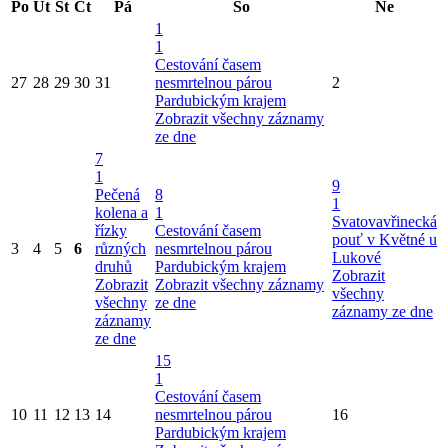
Po
Út
St
Čt
Pá
So
Ne
1
1
Cestování časem
27
28
29
30
31
nesmrtelnou párou
2
Pardubickým krajem
Zobrazit všechny záznamy
ze dne
7
1
9
Pečená
8
1
kolena a
1
Svatovavřinecká
řízky
Cestování časem
pouť v Květné u
3
4
5
6
různých
nesmrtelnou párou
Lukové
druhů
Pardubickým krajem
Zobrazit
Zobrazit
Zobrazit všechny záznamy
všechny
všechny
ze dne
záznamy ze dne
záznamy
ze dne
15
1
Cestování časem
10
11
12
13
14
nesmrtelnou párou
16
Pardubickým krajem