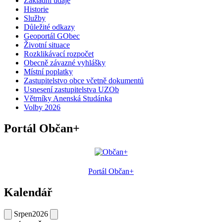
Základní údaje
Historie
Služby
Důležité odkazy
Geoportál GObec
Životní situace
Rozklikávací rozpočet
Obecně závazné vyhlášky
Místní poplatky
Zastupitelstvo obce včetně dokumentů
Usnesení zastupitelstva UZOb
Větrníky Anenská Studánka
Volby 2026
Portál Občan+
Portál Občan+
Kalendář
Srpen
2026