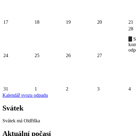
17
18
19
20
21
28
S
kom
odp
24
25
26
27
31
1
2
3
4
Kalendář svozu odpadu
Svátek
Svátek má
Oldřiška
Aktuální počasí