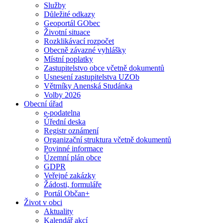
Služby
Důležité odkazy
Geoportál GObec
Životní situace
Rozklikávací rozpočet
Obecně závazné vyhlášky
Místní poplatky
Zastupitelstvo obce včetně dokumentů
Usnesení zastupitelstva UZOb
Větrníky Anenská Studánka
Volby 2026
Obecní úřad
e-podatelna
Úřední deska
Registr oznámení
Organizační struktura včetně dokumentů
Povinné informace
Územní plán obce
GDPR
Veřejné zakázky
Žádosti, formuláře
Portál Občan+
Život v obci
Aktuality
Kalendář akcí