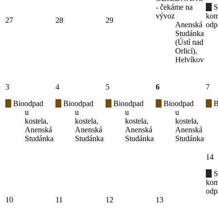
- čekáme na
S
vývoz
kom
27
28
29
Anenská
odp
Studánka
(Ústí nad
Orlicí),
Helvíkov
3
4
5
6
7
Bioodpad
Bioodpad
Bioodpad
Bioodpad
B
u
u
u
u
kostela,
kostela,
kostela,
kostela,
Anenská
Anenská
Anenská
Anenská
Studánka
Studánka
Studánka
Studánka
14
S
kom
odp
10
11
12
13