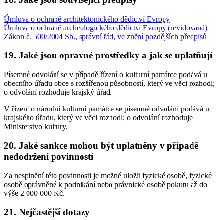
Úmluva o ochraně architektonického dědictví Evropy
Úmluva o ochraně archeologického dědictví Evropy (revidovaná)
Zákon č. 500/2004 Sb., správní řád, ve znění pozdějších předpisů
19. Jaké jsou opravné prostředky a jak se uplatňují
Písemné odvolání se v případě řízení o kulturní památce podává u
obecního úřadu obce s rozšířenou působností, který ve věci rozhodl;
o odvolání rozhoduje krajský úřad.
V řízení o národní kulturní památce se písemné odvolání podává u
krajského úřadu, který ve věci rozhodl; o odvolání rozhoduje
Ministerstvo kultury.
20. Jaké sankce mohou být uplatněny v případě
nedodržení povinností
Za nesplnění této povinnosti je možné uložit fyzické osobě, fyzické
osobě oprávněné k podnikání nebo právnické osobě pokutu až do
výše 2 000 000 Kč.
21. Nejčastější dotazy