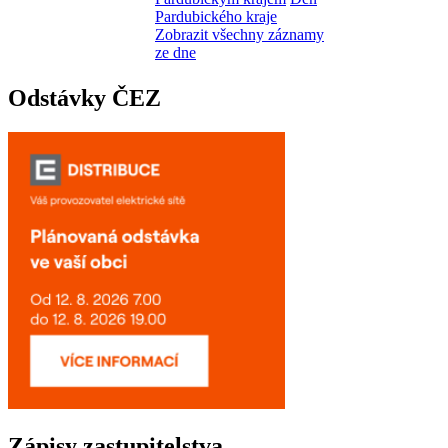
Pardubického kraje
Zobrazit všechny záznamy
ze dne
Odstávky ČEZ
Zápisy zastupitelstva