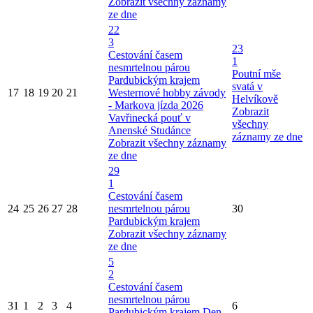
Zobrazit všechny záznamy
ze dne
22
3
23
Cestování časem
1
nesmrtelnou párou
Poutní mše
Pardubickým krajem
svatá v
17
18
19
20
21
Westernové hobby závody
Helvíkově
- Markova jízda 2026
Zobrazit
Vavřinecká pouť v
všechny
Anenské Studánce
záznamy ze dne
Zobrazit všechny záznamy
ze dne
29
1
Cestování časem
24
25
26
27
28
nesmrtelnou párou
30
Pardubickým krajem
Zobrazit všechny záznamy
ze dne
5
2
Cestování časem
nesmrtelnou párou
31
1
2
3
4
6
Pardubickým krajem
Den