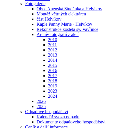
Fotogalerie
Obec Anenská Studánka a Helvíkov
Montáž větrných elektráren
část Helvíkov
Kaple Panny Marie - Helvíkov
Rekonstrukce kostela sv. Vavřince
Archív fotografií z akcí
2010
2011
2012
2013
2014
2015
2016
2017
2018
2019
2023
2024
2026
2025
Odpadové hospodářství
Kalendář svozu odpadu
Dokumenty odpadového hospodářství
Ceník a další informace