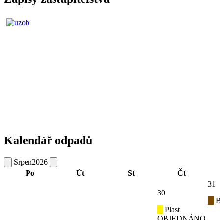
Kalendář odpadů
Srpen
2026
Po
Út
St
Čt
31
30
B
Plast
OBJEDNÁNO