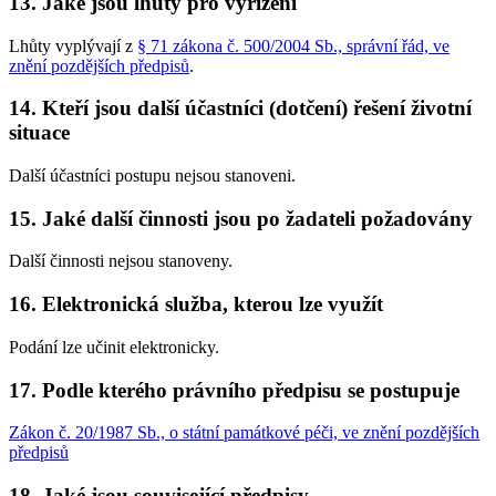
13. Jaké jsou lhůty pro vyřízení
Lhůty vyplývají z
§ 71 zákona č. 500/2004 Sb., správní řád, ve
znění pozdějších předpisů
.
14. Kteří jsou další účastníci (dotčení) řešení životní
situace
Další účastníci postupu nejsou stanoveni.
15. Jaké další činnosti jsou po žadateli požadovány
Další činnosti nejsou stanoveny.
16. Elektronická služba, kterou lze využít
Podání lze učinit elektronicky.
17. Podle kterého právního předpisu se postupuje
Zákon č. 20/1987 Sb., o státní památkové péči, ve znění pozdějších
předpisů
18. Jaké jsou související předpisy