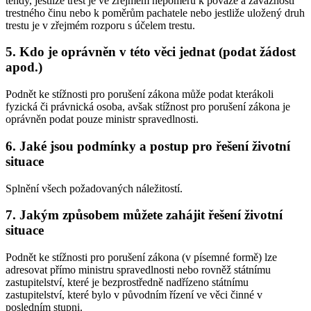
tehdy, jestliže trest je ve zřejmém nepoměru k povaze a závažnosti
trestného činu nebo k poměrům pachatele nebo jestliže uložený druh
trestu je v zřejmém rozporu s účelem trestu.
5. Kdo je oprávněn v této věci jednat (podat žádost
apod.)
Podnět ke stížnosti pro porušení zákona může podat kterákoli
fyzická či právnická osoba, avšak stížnost pro porušení zákona je
oprávněn podat pouze ministr spravedlnosti.
6. Jaké jsou podmínky a postup pro řešení životní
situace
Splnění všech požadovaných náležitostí.
7. Jakým způsobem můžete zahájit řešení životní
situace
Podnět ke stížnosti pro porušení zákona (v písemné formě) lze
adresovat přímo ministru spravedlnosti nebo rovněž státnímu
zastupitelství, které je bezprostředně nadřízeno státnímu
zastupitelství, které bylo v původním řízení ve věci činné v
posledním stupni.