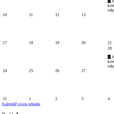
S
kom
odp
10
11
12
13
17
18
19
20
21
28
S
kom
odp
24
25
26
27
31
1
2
3
4
Kalendář svozu odpadu