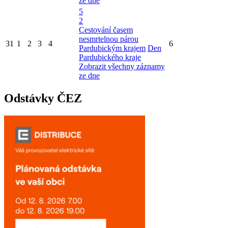
ze dne
5
2
Cestování časem
nesmrtelnou párou
31
1
2
3
4
6
Pardubickým krajem
Den
Pardubického kraje
Zobrazit všechny záznamy
ze dne
Odstávky ČEZ