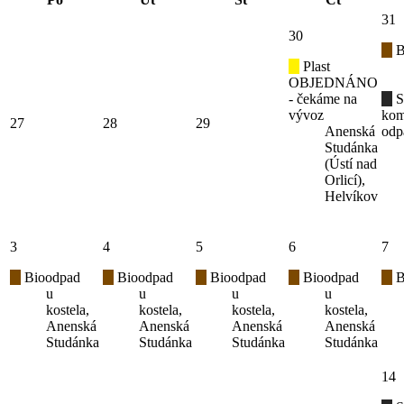
31
30
B
Plast
OBJEDNÁNO
- čekáme na
S
vývoz
kom
27
28
29
Anenská
odp
Studánka
(Ústí nad
Orlicí),
Helvíkov
3
4
5
6
7
Bioodpad
Bioodpad
Bioodpad
Bioodpad
B
u
u
u
u
kostela,
kostela,
kostela,
kostela,
Anenská
Anenská
Anenská
Anenská
Studánka
Studánka
Studánka
Studánka
14