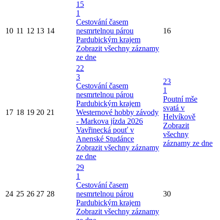
15
1
Cestování časem
10
11
12
13
14
nesmrtelnou párou
16
Pardubickým krajem
Zobrazit všechny záznamy
ze dne
22
3
23
Cestování časem
1
nesmrtelnou párou
Poutní mše
Pardubickým krajem
svatá v
17
18
19
20
21
Westernové hobby závody
Helvíkově
- Markova jízda 2026
Zobrazit
Vavřinecká pouť v
všechny
Anenské Studánce
záznamy ze dne
Zobrazit všechny záznamy
ze dne
29
1
Cestování časem
24
25
26
27
28
nesmrtelnou párou
30
Pardubickým krajem
Zobrazit všechny záznamy