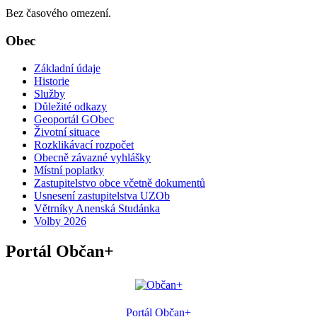
Bez časového omezení.
Obec
Základní údaje
Historie
Služby
Důležité odkazy
Geoportál GObec
Životní situace
Rozklikávací rozpočet
Obecně závazné vyhlášky
Místní poplatky
Zastupitelstvo obce včetně dokumentů
Usnesení zastupitelstva UZOb
Větrníky Anenská Studánka
Volby 2026
Portál Občan+
Portál Občan+