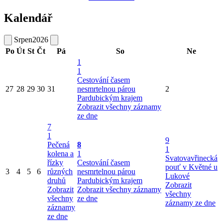
Kalendář
Srpen
2026
Po
Út
St
Čt
Pá
So
Ne
1
1
Cestování časem
27
28
29
30
31
nesmrtelnou párou
2
Pardubickým krajem
Zobrazit všechny záznamy
ze dne
7
1
9
Pečená
8
1
kolena a
1
Svatovavřinecká
řízky
Cestování časem
pouť v Květné u
3
4
5
6
různých
nesmrtelnou párou
Lukové
druhů
Pardubickým krajem
Zobrazit
Zobrazit
Zobrazit všechny záznamy
všechny
všechny
ze dne
záznamy ze dne
záznamy
ze dne