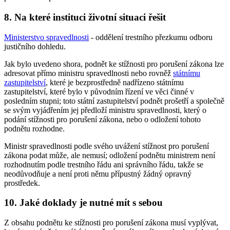
8. Na které instituci životní situaci řešit
Ministerstvo spravedlnosti
- oddělení trestního přezkumu odboru
justičního dohledu.
Jak bylo uvedeno shora, podnět ke stížnosti pro porušení zákona lze
adresovat přímo ministru spravedlnosti nebo rovněž
státnímu
zastupitelství
, které je bezprostředně nadřízeno státnímu
zastupitelství, které bylo v původním řízení ve věci činné v
posledním stupni; toto státní zastupitelství podnět prošetří a společně
se svým vyjádřením jej předloží ministru spravedlnosti, který o
podání stížnosti pro porušení zákona, nebo o odložení tohoto
podnětu rozhodne.
Ministr spravedlnosti podle svého uvážení stížnost pro porušení
zákona podat může, ale nemusí; odložení podnětu ministrem není
rozhodnutím podle trestního řádu ani správního řádu, takže se
neodůvodňuje a není proti němu přípustný žádný opravný
prostředek.
10. Jaké doklady je nutné mít s sebou
Z obsahu podnětu ke stížnosti pro porušení zákona musí vyplývat,