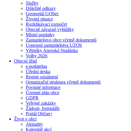
Služby
Důležité odkazy
Geoportál GObec
Životní situace
Rozklikávací rozpočet
Obecně závazné vyhlášky
Místní poplatky
Zastupitelstvo obce včetně dokumentů
Usnesení zastupitelstva UZOb
Větrníky Anenská Studánka
Volby 2026
Obecní úřad
e-podatelna
Úřední deska
Registr oznámení
Organizační struktura včetně dokumentů
Povinné informace
Územní plán obce
GDPR
Veřejné zakázky
Žádosti, formuláře
Portál Občan+
Život v obci
Aktuality
Kalendář akcí