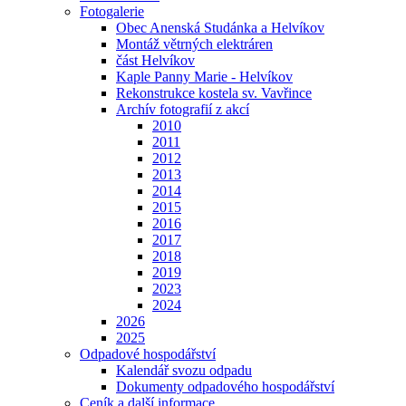
Fotogalerie
Obec Anenská Studánka a Helvíkov
Montáž větrných elektráren
část Helvíkov
Kaple Panny Marie - Helvíkov
Rekonstrukce kostela sv. Vavřince
Archív fotografií z akcí
2010
2011
2012
2013
2014
2015
2016
2017
2018
2019
2023
2024
2026
2025
Odpadové hospodářství
Kalendář svozu odpadu
Dokumenty odpadového hospodářství
Ceník a další informace