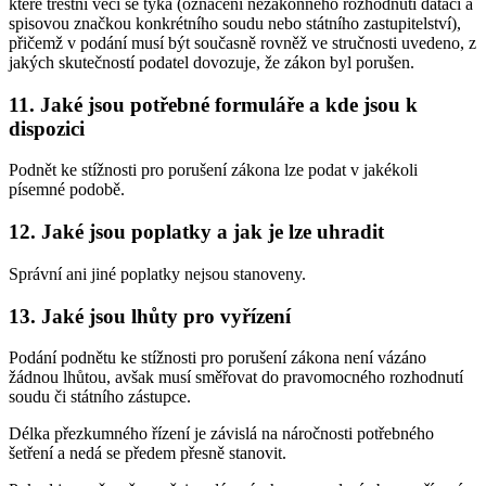
které trestní věci se týká (označení nezákonného rozhodnutí datací a
spisovou značkou konkrétního soudu nebo státního zastupitelství),
přičemž v podání musí být současně rovněž ve stručnosti uvedeno, z
jakých skutečností podatel dovozuje, že zákon byl porušen.
11. Jaké jsou potřebné formuláře a kde jsou k
dispozici
Podnět ke stížnosti pro porušení zákona lze podat v jakékoli
písemné podobě.
12. Jaké jsou poplatky a jak je lze uhradit
Správní ani jiné poplatky nejsou stanoveny.
13. Jaké jsou lhůty pro vyřízení
Podání podnětu ke stížnosti pro porušení zákona není vázáno
žádnou lhůtou, avšak musí směřovat do pravomocného rozhodnutí
soudu či státního zástupce.
Délka přezkumného řízení je závislá na náročnosti potřebného
šetření a nedá se předem přesně stanovit.