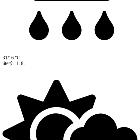
31/16 °C
úterý
11. 8.