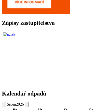
Zápisy zastupitelstva
Kalendář odpadů
Srpen
2026
Po
Út
St
Čt