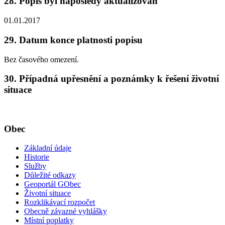
28. Popis byl naposledy aktualizován
01.01.2017
29. Datum konce platnosti popisu
Bez časového omezení.
30. Případná upřesnění a poznámky k řešení životní
situace
Obec
Základní údaje
Historie
Služby
Důležité odkazy
Geoportál GObec
Životní situace
Rozklikávací rozpočet
Obecně závazné vyhlášky
Místní poplatky