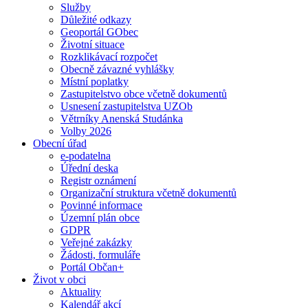
Služby
Důležité odkazy
Geoportál GObec
Životní situace
Rozklikávací rozpočet
Obecně závazné vyhlášky
Místní poplatky
Zastupitelstvo obce včetně dokumentů
Usnesení zastupitelstva UZOb
Větrníky Anenská Studánka
Volby 2026
Obecní úřad
e-podatelna
Úřední deska
Registr oznámení
Organizační struktura včetně dokumentů
Povinné informace
Územní plán obce
GDPR
Veřejné zakázky
Žádosti, formuláře
Portál Občan+
Život v obci
Aktuality
Kalendář akcí