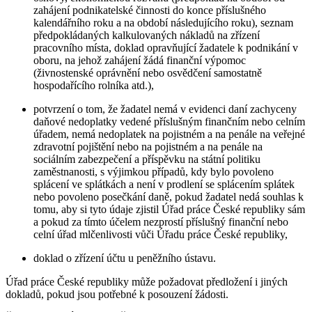
zahájení podnikatelské činnosti do konce příslušného
kalendářního roku a na období následujícího roku), seznam
předpokládaných kalkulovaných nákladů na zřízení
pracovního místa, doklad opravňující žadatele k podnikání v
oboru, na jehož zahájení žádá finanční výpomoc
(živnostenské oprávnění nebo osvědčení samostatně
hospodařícího rolníka atd.),
potvrzení o tom, že žadatel nemá v evidenci daní zachyceny
daňové nedoplatky vedené příslušným finančním nebo celním
úřadem, nemá nedoplatek na pojistném a na penále na veřejné
zdravotní pojištění nebo na pojistném a na penále na
sociálním zabezpečení a příspěvku na státní politiku
zaměstnanosti, s výjimkou případů, kdy bylo povoleno
splácení ve splátkách a není v prodlení se splácením splátek
nebo povoleno posečkání daně, pokud žadatel nedá souhlas k
tomu, aby si tyto údaje zjistil Úřad práce České republiky sám
a pokud za tímto účelem nezprostí příslušný finanční nebo
celní úřad mlčenlivosti vůči Úřadu práce České republiky,
doklad o zřízení účtu u peněžního ústavu.
Úřad práce České republiky může požadovat předložení i jiných
dokladů, pokud jsou potřebné k posouzení žádosti.