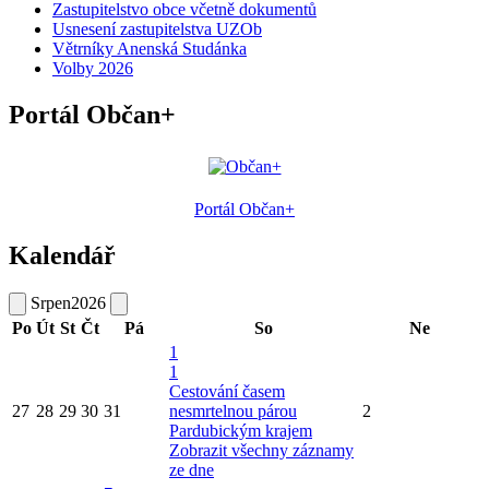
Zastupitelstvo obce včetně dokumentů
Usnesení zastupitelstva UZOb
Větrníky Anenská Studánka
Volby 2026
Portál Občan+
Portál Občan+
Kalendář
Srpen
2026
Po
Út
St
Čt
Pá
So
Ne
1
1
Cestování časem
27
28
29
30
31
nesmrtelnou párou
2
Pardubickým krajem
Zobrazit všechny záznamy
ze dne