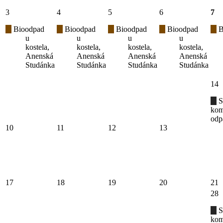
3
4
5
6
7
Bioodpad
Bioodpad
Bioodpad
Bioodpad
B
u
u
u
u
kostela,
kostela,
kostela,
kostela,
Anenská
Anenská
Anenská
Anenská
Studánka
Studánka
Studánka
Studánka
14
S
kom
odp
10
11
12
13
17
18
19
20
21
28
S
kom