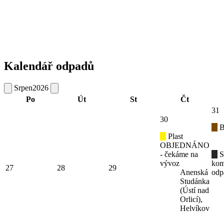
Kalendář odpadů
Srpen
2026
Po
Út
St
Čt
31
30
B
Plast
OBJEDNÁNO
- čekáme na
S
vývoz
kom
27
28
29
Anenská
odp
Studánka
(Ústí nad
Orlicí),
Helvíkov