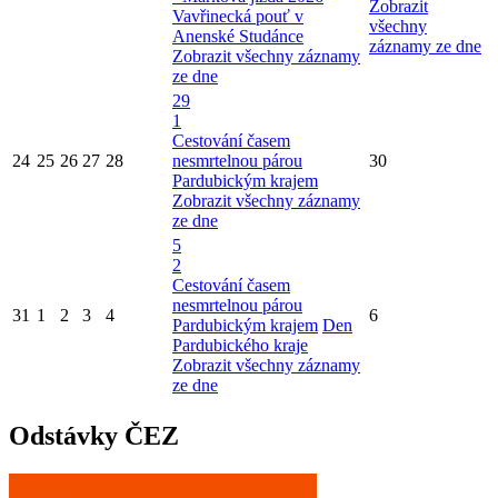
Zobrazit
Vavřinecká pouť v
všechny
Anenské Studánce
záznamy ze dne
Zobrazit všechny záznamy
ze dne
29
1
Cestování časem
24
25
26
27
28
nesmrtelnou párou
30
Pardubickým krajem
Zobrazit všechny záznamy
ze dne
5
2
Cestování časem
nesmrtelnou párou
31
1
2
3
4
6
Pardubickým krajem
Den
Pardubického kraje
Zobrazit všechny záznamy
ze dne
Odstávky ČEZ