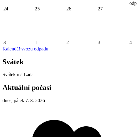
odp
24
25
26
27
31
1
2
3
4
Kalendář svozu odpadu
Svátek
Svátek má
Lada
Aktuální počasí
dnes, pátek 7. 8. 2026