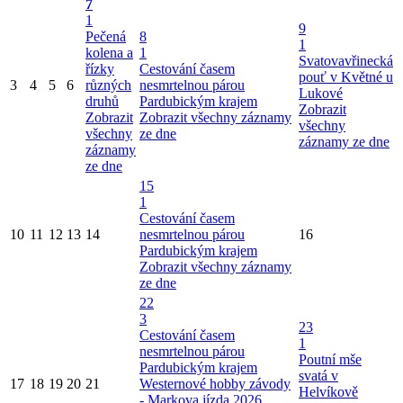
7
1
9
Pečená
8
1
kolena a
1
Svatovavřinecká
řízky
Cestování časem
pouť v Květné u
3
4
5
6
různých
nesmrtelnou párou
Lukové
druhů
Pardubickým krajem
Zobrazit
Zobrazit
Zobrazit všechny záznamy
všechny
všechny
ze dne
záznamy ze dne
záznamy
ze dne
15
1
Cestování časem
10
11
12
13
14
nesmrtelnou párou
16
Pardubickým krajem
Zobrazit všechny záznamy
ze dne
22
3
23
Cestování časem
1
nesmrtelnou párou
Poutní mše
Pardubickým krajem
svatá v
17
18
19
20
21
Westernové hobby závody
Helvíkově
- Markova jízda 2026