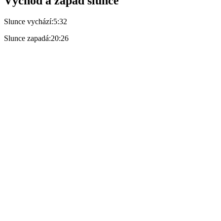
Východ a západ slunce
Slunce vychází:
5:32
Slunce zapadá:
20:26