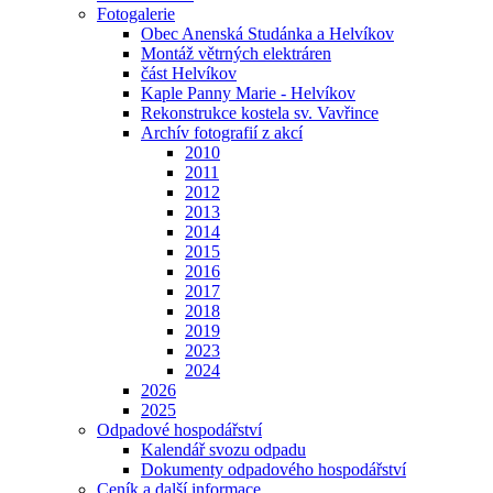
Fotogalerie
Obec Anenská Studánka a Helvíkov
Montáž větrných elektráren
část Helvíkov
Kaple Panny Marie - Helvíkov
Rekonstrukce kostela sv. Vavřince
Archív fotografií z akcí
2010
2011
2012
2013
2014
2015
2016
2017
2018
2019
2023
2024
2026
2025
Odpadové hospodářství
Kalendář svozu odpadu
Dokumenty odpadového hospodářství
Ceník a další informace