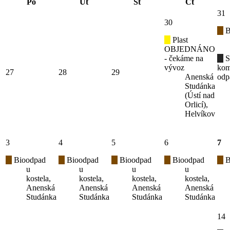
Po
Út
St
Čt
31
30
B
Plast
OBJEDNÁNO
- čekáme na
S
vývoz
kom
27
28
29
Anenská
odp
Studánka
(Ústí nad
Orlicí),
Helvíkov
3
4
5
6
7
Bioodpad
Bioodpad
Bioodpad
Bioodpad
B
u
u
u
u
kostela,
kostela,
kostela,
kostela,
Anenská
Anenská
Anenská
Anenská
Studánka
Studánka
Studánka
Studánka
14