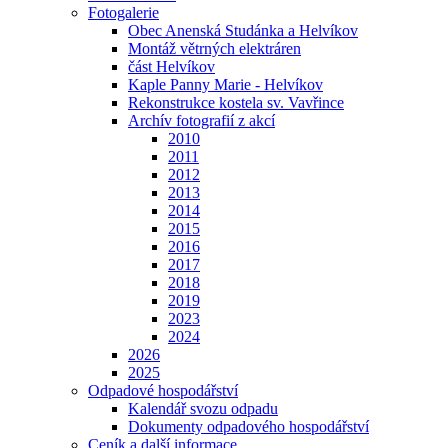
Fotogalerie
Obec Anenská Studánka a Helvíkov
Montáž větrných elektráren
část Helvíkov
Kaple Panny Marie - Helvíkov
Rekonstrukce kostela sv. Vavřince
Archív fotografií z akcí
2010
2011
2012
2013
2014
2015
2016
2017
2018
2019
2023
2024
2026
2025
Odpadové hospodářství
Kalendář svozu odpadu
Dokumenty odpadového hospodářství
Ceník a další informace