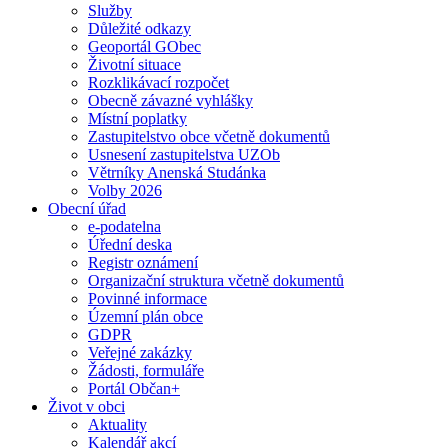
Služby
Důležité odkazy
Geoportál GObec
Životní situace
Rozklikávací rozpočet
Obecně závazné vyhlášky
Místní poplatky
Zastupitelstvo obce včetně dokumentů
Usnesení zastupitelstva UZOb
Větrníky Anenská Studánka
Volby 2026
Obecní úřad
e-podatelna
Úřední deska
Registr oznámení
Organizační struktura včetně dokumentů
Povinné informace
Územní plán obce
GDPR
Veřejné zakázky
Žádosti, formuláře
Portál Občan+
Život v obci
Aktuality
Kalendář akcí