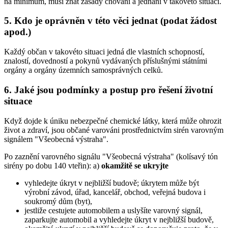
na minimum, musí znát zásady chování a jednání v takovéto situaci.
5. Kdo je oprávněn v této věci jednat (podat žádost
apod.)
Každý občan v takovéto situaci jedná dle vlastních schopností,
znalostí, dovedností a pokynů vydávaných příslušnými státními
orgány a orgány územních samosprávných celků.
6. Jaké jsou podmínky a postup pro řešení životní
situace
Když dojde k úniku nebezpečné chemické látky, která může ohrozit
život a zdraví, jsou občané varováni prostřednictvím sirén varovným
signálem "Všeobecná výstraha".
Po zaznění varovného signálu "Všeobecná výstraha" (kolísavý tón
sirény po dobu 140 vteřin): a)
okamžitě se ukryjte
vyhledejte úkryt v nejbližší budově; úkrytem může být
výrobní závod, úřad, kancelář, obchod, veřejná budova i
soukromý dům (byt),
jestliže cestujete automobilem a uslyšíte varovný signál,
zaparkujte automobil a vyhledejte úkryt v nejbližší budově,