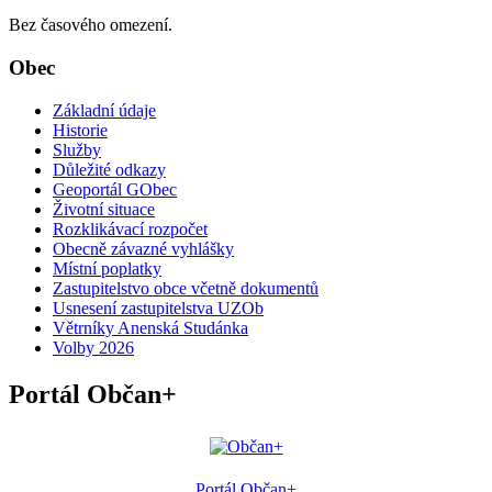
Bez časového omezení.
Obec
Základní údaje
Historie
Služby
Důležité odkazy
Geoportál GObec
Životní situace
Rozklikávací rozpočet
Obecně závazné vyhlášky
Místní poplatky
Zastupitelstvo obce včetně dokumentů
Usnesení zastupitelstva UZOb
Větrníky Anenská Studánka
Volby 2026
Portál Občan+
Portál Občan+