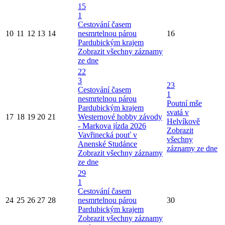
15
1
Cestování časem
10
11
12
13
14
nesmrtelnou párou
16
Pardubickým krajem
Zobrazit všechny záznamy
ze dne
22
3
23
Cestování časem
1
nesmrtelnou párou
Poutní mše
Pardubickým krajem
svatá v
17
18
19
20
21
Westernové hobby závody
Helvíkově
- Markova jízda 2026
Zobrazit
Vavřinecká pouť v
všechny
Anenské Studánce
záznamy ze dne
Zobrazit všechny záznamy
ze dne
29
1
Cestování časem
24
25
26
27
28
nesmrtelnou párou
30
Pardubickým krajem
Zobrazit všechny záznamy