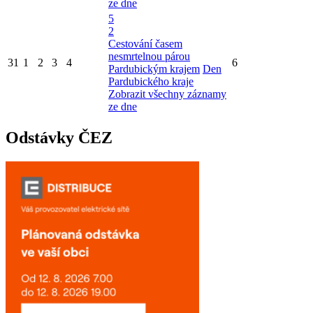
ze dne
5
2
Cestování časem
nesmrtelnou párou
31
1
2
3
4
6
Pardubickým krajem
Den
Pardubického kraje
Zobrazit všechny záznamy
ze dne
Odstávky ČEZ