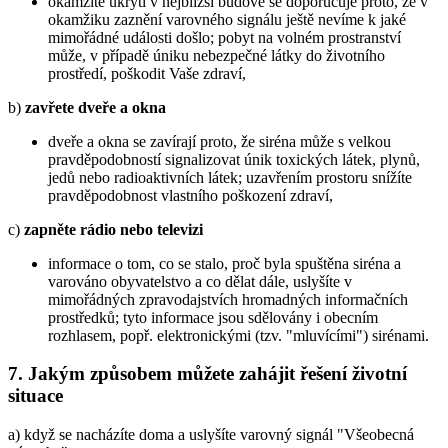
okamžité ukrytí v nejbližší budově se doporučuje proto, že v
okamžiku zaznění varovného signálu ještě nevíme k jaké
mimořádné události došlo; pobyt na volném prostranství
může, v případě úniku nebezpečné látky do životního
prostředí, poškodit Vaše zdraví,
b)
zavřete dveře a okna
dveře a okna se zavírají proto, že siréna může s velkou
pravděpodobností signalizovat únik toxických látek, plynů,
jedů nebo radioaktivních látek; uzavřením prostoru snížíte
pravděpodobnost vlastního poškození zdraví,
c)
zapněte rádio nebo televizi
informace o tom, co se stalo, proč byla spuštěna siréna a
varováno obyvatelstvo a co dělat dále, uslyšíte v
mimořádných zpravodajstvích hromadných informačních
prostředků; tyto informace jsou sdělovány i obecním
rozhlasem, popř. elektronickými (tzv. "mluvícími") sirénami.
7. Jakým způsobem můžete zahájit řešení životní
situace
a) když se nacházíte doma a uslyšíte varovný signál "Všeobecná