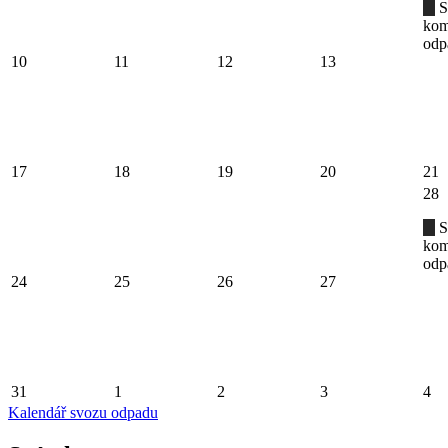
S
kom
odp
10
11
12
13
17
18
19
20
21
28
S
kom
odp
24
25
26
27
31
1
2
3
4
Kalendář svozu odpadu