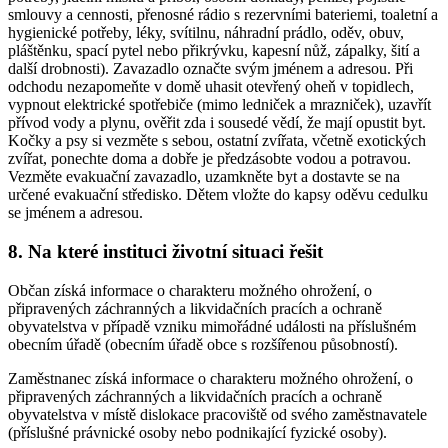
smlouvy a cennosti, přenosné rádio s rezervními bateriemi, toaletní a
hygienické potřeby, léky, svítilnu, náhradní prádlo, oděv, obuv,
pláštěnku, spací pytel nebo přikrývku, kapesní nůž, zápalky, šití a
další drobnosti). Zavazadlo označte svým jménem a adresou. Při
odchodu nezapomeňte v domě uhasit otevřený oheň v topidlech,
vypnout elektrické spotřebiče (mimo ledniček a mrazniček), uzavřít
přívod vody a plynu, ověřit zda i sousedé vědí, že mají opustit byt.
Kočky a psy si vezměte s sebou, ostatní zvířata, včetně exotických
zvířat, ponechte doma a dobře je předzásobte vodou a potravou.
Vezměte evakuační zavazadlo, uzamkněte byt a dostavte se na
určené evakuační středisko. Dětem vložte do kapsy oděvu cedulku
se jménem a adresou.
8. Na které instituci životní situaci řešit
Občan získá informace o charakteru možného ohrožení, o
připravených záchranných a likvidačních pracích a ochraně
obyvatelstva v případě vzniku mimořádné události na příslušném
obecním úřadě (obecním úřadě obce s rozšířenou působností).
Zaměstnanec získá informace o charakteru možného ohrožení, o
připravených záchranných a likvidačních pracích a ochraně
obyvatelstva v místě dislokace pracoviště od svého zaměstnavatele
(příslušné právnické osoby nebo podnikající fyzické osoby).