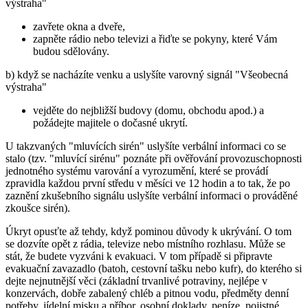
výstraha"
zavřete okna a dveře,
zapněte rádio nebo televizi a řiďte se pokyny, které Vám
budou sdělovány.
b) když se nacházíte venku a uslyšíte varovný signál "Všeobecná
výstraha"
vejděte do nejbližší budovy (domu, obchodu apod.) a
požádejte majitele o dočasné ukrytí.
U takzvaných "mluvících sirén" uslyšíte verbální informaci co se
stalo (tzv. "mluvící sirénu" poznáte při ověřování provozuschopnosti
jednotného systému varování a vyrozumění, které se provádí
zpravidla každou první středu v měsíci ve 12 hodin a to tak, že po
zaznění zkušebního signálu uslyšíte verbální informaci o prováděné
zkoušce sirén).
Úkryt opusťte až tehdy, když pominou důvody k ukrývání. O tom
se dozvíte opět z rádia, televize nebo místního rozhlasu. Může se
stát, že budete vyzváni k evakuaci. V tom případě si připravte
evakuační zavazadlo (batoh, cestovní tašku nebo kufr), do kterého si
dejte nejnutnější věci (základní trvanlivé potraviny, nejlépe v
konzervách, dobře zabalený chléb a pitnou vodu, předměty denní
potřeby, jídelní misku a příbor, osobní doklady, peníze, pojistné