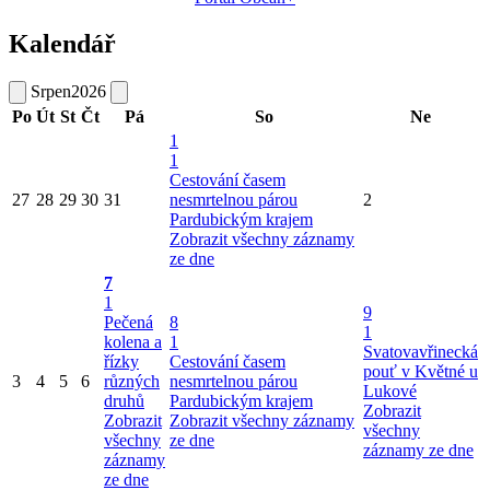
Kalendář
Srpen
2026
Po
Út
St
Čt
Pá
So
Ne
1
1
Cestování časem
27
28
29
30
31
nesmrtelnou párou
2
Pardubickým krajem
Zobrazit všechny záznamy
ze dne
7
1
9
Pečená
8
1
kolena a
1
Svatovavřinecká
řízky
Cestování časem
pouť v Květné u
3
4
5
6
různých
nesmrtelnou párou
Lukové
druhů
Pardubickým krajem
Zobrazit
Zobrazit
Zobrazit všechny záznamy
všechny
všechny
ze dne
záznamy ze dne
záznamy
ze dne