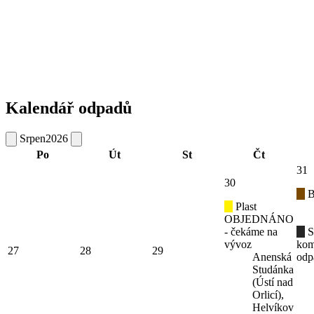
Kalendář odpadů
Srpen
2026
Po
Út
St
Čt
31
30
B
Plast
OBJEDNÁNO
- čekáme na
S
vývoz
kom
27
28
29
Anenská
odp
Studánka
(Ústí nad
Orlicí),
Helvíkov