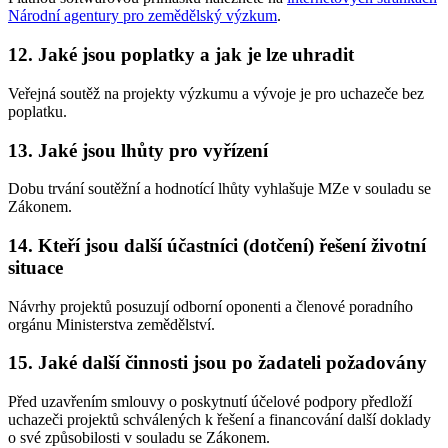
Národní agentury pro zemědělský výzkum
.
12. Jaké jsou poplatky a jak je lze uhradit
Veřejná soutěž na projekty výzkumu a vývoje je pro uchazeče bez
poplatku.
13. Jaké jsou lhůty pro vyřízení
Dobu trvání soutěžní a hodnotící lhůty vyhlašuje MZe v souladu se
Zákonem.
14. Kteří jsou další účastníci (dotčení) řešení životní
situace
Návrhy projektů posuzují odborní oponenti a členové poradního
orgánu Ministerstva zemědělství.
15. Jaké další činnosti jsou po žadateli požadovány
Před uzavřením smlouvy o poskytnutí účelové podpory předloží
uchazeči projektů schválených k řešení a financování další doklady
o své způsobilosti v souladu se Zákonem.