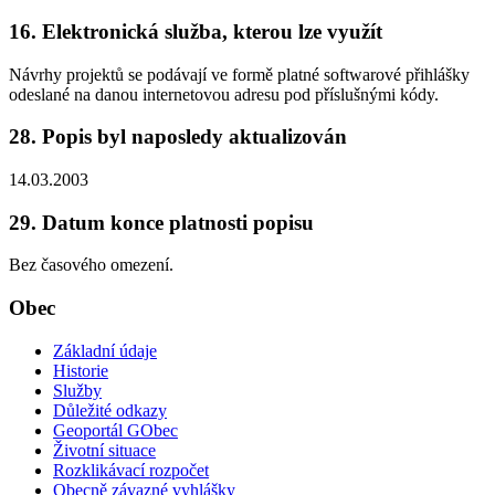
16. Elektronická služba, kterou lze využít
Návrhy projektů se podávají ve formě platné softwarové přihlášky
odeslané na danou internetovou adresu pod příslušnými kódy.
28. Popis byl naposledy aktualizován
14.03.2003
29. Datum konce platnosti popisu
Bez časového omezení.
Obec
Základní údaje
Historie
Služby
Důležité odkazy
Geoportál GObec
Životní situace
Rozklikávací rozpočet
Obecně závazné vyhlášky