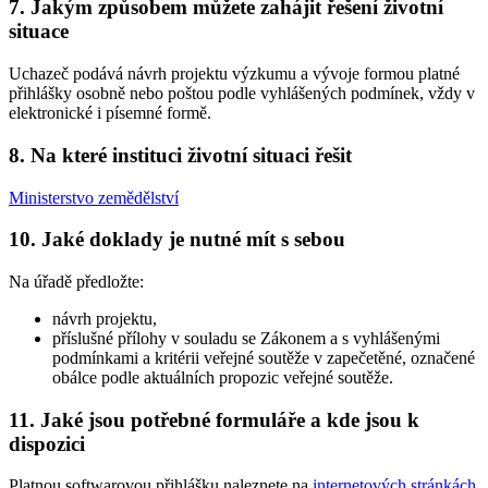
7. Jakým způsobem můžete zahájit řešení životní
situace
Uchazeč podává návrh projektu výzkumu a vývoje formou platné
přihlášky osobně nebo poštou podle vyhlášených podmínek, vždy v
elektronické i písemné formě.
8. Na které instituci životní situaci řešit
Ministerstvo zemědělství
10. Jaké doklady je nutné mít s sebou
Na úřadě předložte:
návrh projektu,
příslušné přílohy v souladu se Zákonem a s vyhlášenými
podmínkami a kritérii veřejné soutěže v zapečetěné, označené
obálce podle aktuálních propozic veřejné soutěže.
11. Jaké jsou potřebné formuláře a kde jsou k
dispozici
Platnou softwarovou přihlášku naleznete na
internetových stránkách