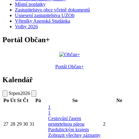
Místní poplatky
Zastupitelstvo obce včetně dokumentů
Usnesení zastupitelstva UZOb
Větrníky Anenská Studánka
Volby 2026
Portál Občan+
Portál Občan+
Kalendář
Srpen
2026
Po
Út
St
Čt
Pá
So
Ne
1
1
Cestování časem
27
28
29
30
31
nesmrtelnou párou
2
Pardubickým krajem
Zobrazit všechny záznamy