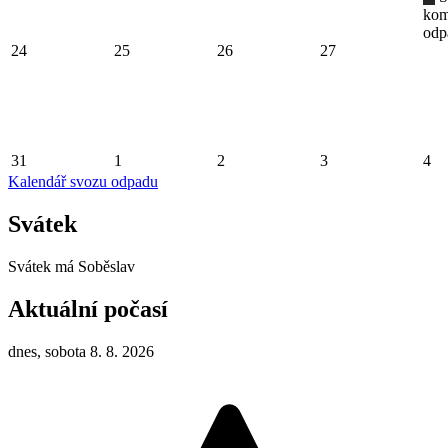
kom
odp
24
25
26
27
31
1
2
3
4
Kalendář svozu odpadu
Svátek
Svátek má
Soběslav
Aktuální počasí
dnes, sobota 8. 8. 2026