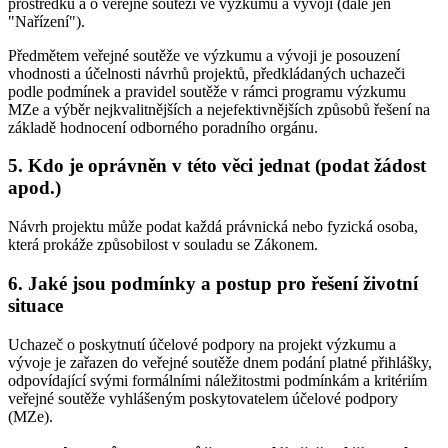
prostředků a o veřejné soutěži ve výzkumu a vývoji (dále jen
"Nařízení").
Předmětem veřejné soutěže ve výzkumu a vývoji je posouzení
vhodnosti a účelnosti návrhů projektů, předkládaných uchazeči
podle podmínek a pravidel soutěže v rámci programu výzkumu
MZe a výběr nejkvalitnějších a nejefektivnějších způsobů řešení na
základě hodnocení odborného poradního orgánu.
5. Kdo je oprávněn v této věci jednat (podat žádost
apod.)
Návrh projektu může podat každá právnická nebo fyzická osoba,
která prokáže způsobilost v souladu se Zákonem.
6. Jaké jsou podmínky a postup pro řešení životní
situace
Uchazeč o poskytnutí účelové podpory na projekt výzkumu a
vývoje je zařazen do veřejné soutěže dnem podání platné přihlášky,
odpovídající svými formálními náležitostmi podmínkám a kritériím
veřejné soutěže vyhlášeným poskytovatelem účelové podpory
(MZe).