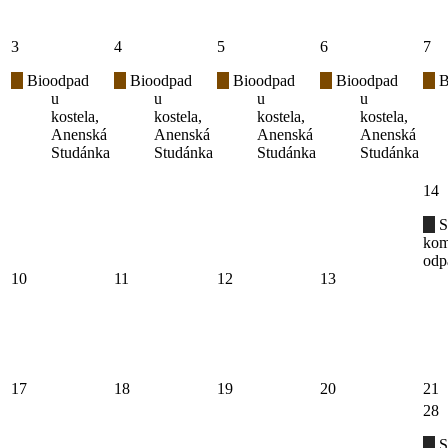
3
4
5
6
7
Bioodpad
Bioodpad
Bioodpad
Bioodpad
B
u
u
u
u
kostela,
kostela,
kostela,
kostela,
Anenská
Anenská
Anenská
Anenská
Studánka
Studánka
Studánka
Studánka
14
S
kom
odp
10
11
12
13
17
18
19
20
21
28
S