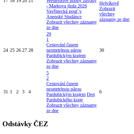
17
18
19
20
21
Westernové hobby závody
Helvíkově
- Markova jízda 2026
Zobrazit
Vavřinecká pouť v
všechny
Anenské Studánce
záznamy ze dne
Zobrazit všechny záznamy
ze dne
29
1
Cestování časem
24
25
26
27
28
nesmrtelnou párou
30
Pardubickým krajem
Zobrazit všechny záznamy
ze dne
5
2
Cestování časem
nesmrtelnou párou
31
1
2
3
4
6
Pardubickým krajem
Den
Pardubického kraje
Zobrazit všechny záznamy
ze dne
Odstávky ČEZ