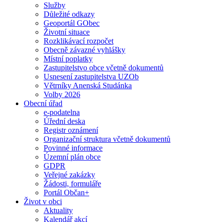
Služby
Důležité odkazy
Geoportál GObec
Životní situace
Rozklikávací rozpočet
Obecně závazné vyhlášky
Místní poplatky
Zastupitelstvo obce včetně dokumentů
Usnesení zastupitelstva UZOb
Větrníky Anenská Studánka
Volby 2026
Obecní úřad
e-podatelna
Úřední deska
Registr oznámení
Organizační struktura včetně dokumentů
Povinné informace
Územní plán obce
GDPR
Veřejné zakázky
Žádosti, formuláře
Portál Občan+
Život v obci
Aktuality
Kalendář akcí