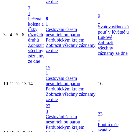
ze dne
7
1
9
Pečená
8
1
kolena a
1
Svatovavřinecká
řízky
Cestování časem
pouť v Květné u
3
4
5
6
různých
nesmrtelnou párou
Lukové
druhů
Pardubickým krajem
Zobrazit
Zobrazit
Zobrazit všechny záznamy
všechny
všechny
ze dne
záznamy ze dne
záznamy
ze dne
15
1
Cestování časem
10
11
12
13
14
nesmrtelnou párou
16
Pardubickým krajem
Zobrazit všechny záznamy
ze dne
22
3
23
Cestování časem
1
nesmrtelnou párou
Poutní mše
Pardubickým krajem
svatá v