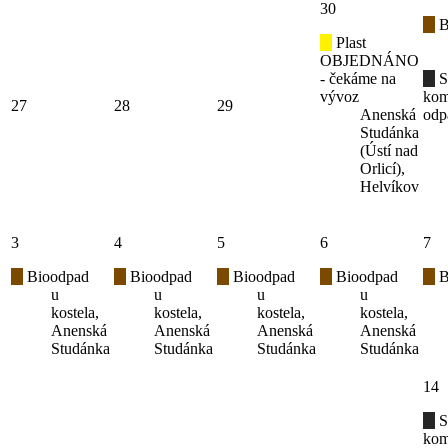
30
B
Plast
OBJEDNÁNO
- čekáme na
S
vývoz
kom
27
28
29
Anenská
odp
Studánka
(Ústí nad
Orlicí),
Helvíkov
3
4
5
6
7
Bioodpad
Bioodpad
Bioodpad
Bioodpad
B
u
u
u
u
kostela,
kostela,
kostela,
kostela,
Anenská
Anenská
Anenská
Anenská
Studánka
Studánka
Studánka
Studánka
14
S
kom