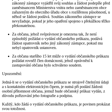
zákonný zástupce vyjádřil svůj souhlas a žádost podepíše před
zaměstnancem Ministerstva vnitra nebo zaměstnancem obce
zařazeným do obecního úřadu obce s rozšířenou působností, u
něhož se žádost podává. Souhlas zákonného zástupce se
nevyžaduje, pokud je jeho opatření spojeno s překážkou těžko
překonatelnou.
Za občana, jehož svéprávnost je omezena tak, že není
způsobilý požádat o vydání občanského průkazu, podává
žádost opatrovník nebo jiný zákonný zástupce, pokud mu
nebyl opatrovník ustanoven.
Za občana staršího 15 let může o vydání občanského průkazu
požádat rovněž člen domácnosti, jehož oprávnění k
zastupování občana bylo schváleno soudem.
Upozornění:
Jedná-li se o vydání občanského průkazu se strojově čitelnými údaji
a s kontaktním elektronickým čipem, je nutná při podání žádosti
osobní přítomnost občana, jemuž bude občanský průkaz vydán, z
důvodu pořizování jeho fotografie a podpisu.
Každý, kdo žádá o vydání občanského průkazu, je povinen prokázat
svou totožnost.