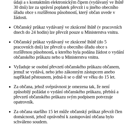
údaji a s kontaktním elektronickým čipem (vydávaný ve lhůtě
30 dnů) lze za správní poplatek převzít i u jiného obecního
úřadu obce s rozšířenou působností, který občan uvede v
žádosti.
Občanský průkaz vydávaný ve zkrácené lhůtě (v pracovních
dnech do 24 hodin) lze převzít pouze u Ministerstva vnitra.
Občanský průkaz vydávaný ve zkrácené lhůtě (do 5
pracovních dnů) lze převzít u obecního úřadu obce s
rozšířenou působností
,
u kterého byla podána žádost o vydání
občanského průkazu nebo u Ministerstva vnitra.
Vyžaduje se osobní převzetí občanského průkazu občanem,
jemuž se vydává, nebo jeho zákonným zástupcem anebo
například pěstounem, jedná-li se o dítě ve věku do 15 let.
Za občana, jehož svéprávnost je omezena tak, že není
způsobilý požádat o vydání občanského průkazu, přebírá a
převzetí občanského průkazu svým podpisem potvrzuje
opatrovník.
Za občana staršího 15 let může občanský průkaz převzít člen
domácnosti, jehož oprávnění k zastupování občana bylo
schváleno soudem.