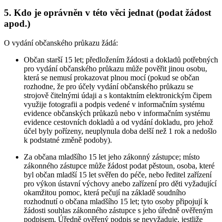
5. Kdo je oprávněn v této věci jednat (podat žádost
apod.)
O vydání občanského průkazu žádá:
Občan starší 15 let; předložením žádosti a dokladů potřebných
pro vydání občanského průkazu může pověřit jinou osobu,
která se nemusí prokazovat plnou mocí (pokud se občan
rozhodne, že pro účely vydání občanského průkazu se
strojově čitelnými údaji a s kontaktním elektronickým čipem
využije fotografii a podpis vedené v informačním systému
evidence občanských průkazů nebo v informačním systému
evidence cestovních dokladů a od vydání dokladu, pro jehož
účel byly pořízeny, neuplynula doba delší než 1 rok a nedošlo
k podstatné změně podoby).
Za občana mladšího 15 let jeho zákonný zástupce; místo
zákonného zástupce může žádost podat pěstoun, osoba, které
byl občan mladší 15 let svěřen do péče, nebo ředitel zařízení
pro výkon ústavní výchovy anebo zařízení pro děti vyžadující
okamžitou pomoc, která pečují na základě soudního
rozhodnutí o občana mladšího 15 let; tyto osoby připojují k
žádosti souhlas zákonného zástupce s jeho úředně ověřeným
podpisem. Úředně ověřený podpis se nevyžaduje, jestliže