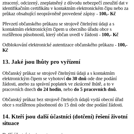
ztracený, odcizený, zneplatněný z důvodu nebezpečí zneužití dat v
identifikačním certifikátu v kontaktním elektronickém čipu nebo za
průkaz obsahující neoprávněně provedené zápisy -
100,- Kč
Převzetí občanského průkazu se strojově čitelnými údaji a s
kontaktním elektronickým čipem u obecního úřadu obce s
rozšířenou působností, který občan uvedl v žádosti -
100,- Kč
Odblokování elektronické autentizace občanského průkazu -
100,-
Kč
13. Jaké jsou lhůty pro vyřízení
Občanský průkaz se strojově čitelnými údaji a s kontaktním
elektronickým čipem se vyhotoví
do 30 dnů
ode dne podání
žádosti, anebo za správní poplatek ve zkrácené lhůtě, a to v
pracovních dnech
do 24 hodin
, nebo
do 5 pracovních dnů
.
Občanský průkaz bez strojově čitelných údajů vydá obecní úřad
obce s rozšířenou působností do 15 dnů ode dne podání žádosti.
14. Kteří jsou další účastníci (dotčení) řešení životní
situace