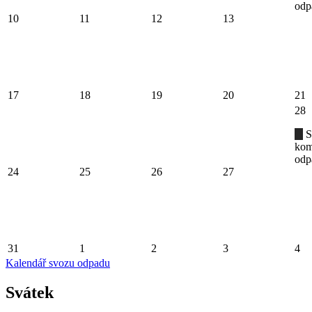
odp
10
11
12
13
17
18
19
20
21
28
S
kom
odp
24
25
26
27
31
1
2
3
4
Kalendář svozu odpadu
Svátek