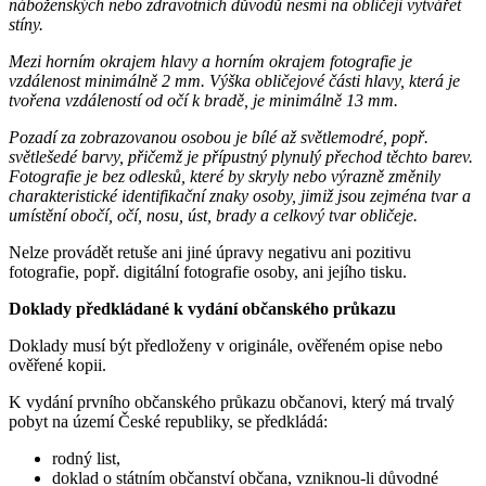
náboženských nebo zdravotních důvodů nesmí na obličeji vytvářet
stíny.
Mezi horním okrajem hlavy a horním okrajem fotografie je
vzdálenost minimálně 2 mm. Výška obličejové části hlavy, která je
tvořena vzdáleností od očí k bradě, je minimálně 13 mm.
Pozadí za zobrazovanou osobou je bílé až světlemodré, popř.
světlešedé barvy, přičemž je přípustný plynulý přechod těchto barev.
Fotografie je bez odlesků, které by skryly nebo výrazně změnily
charakteristické identifikační znaky osoby, jimiž jsou zejména tvar a
umístění obočí, očí, nosu, úst, brady a celkový tvar obličeje.
Nelze provádět retuše ani jiné úpravy negativu ani pozitivu
fotografie, popř. digitální fotografie osoby, ani jejího tisku.
Doklady předkládané k vydání občanského průkazu
Doklady musí být předloženy v originále, ověřeném opise nebo
ověřené kopii.
K vydání prvního občanského průkazu občanovi, který má trvalý
pobyt na území České republiky, se předkládá:
rodný list,
doklad o státním občanství občana, vzniknou-li důvodné