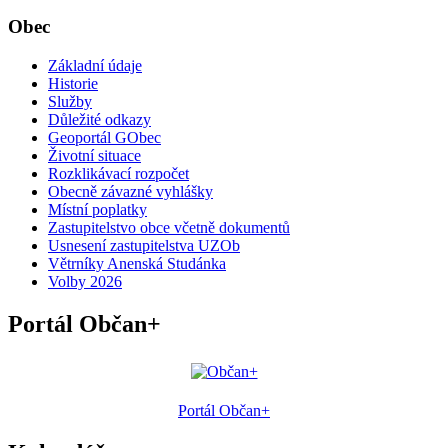
Obec
Základní údaje
Historie
Služby
Důležité odkazy
Geoportál GObec
Životní situace
Rozklikávací rozpočet
Obecně závazné vyhlášky
Místní poplatky
Zastupitelstvo obce včetně dokumentů
Usnesení zastupitelstva UZOb
Větrníky Anenská Studánka
Volby 2026
Portál Občan+
Portál Občan+