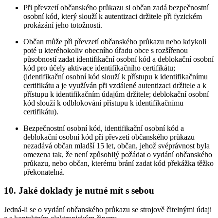
Při převzetí občanského průkazu si občan zadá bezpečnostní
osobní kód, který slouží k autentizaci držitele při fyzickém
prokázání jeho totožnosti.
Občan může při převzetí občanského průkazu nebo kdykoli
poté u kteréhokoliv obecního úřadu obce s rozšířenou
působností zadat identifikační osobní kód a deblokační osobní
kód pro účely aktivace identifikačního certifikátu;
(identifikační osobní kód slouží k přístupu k identifikačnímu
certifikátu a je využíván při vzdálené autentizaci držitele a k
přístupu k identifikačním údajům držitele; deblokační osobní
kód slouží k odblokování přístupu k identifikačnímu
certifikátu).
Bezpečnostní osobní kód, identifikační osobní kód a
deblokační osobní kód při převzetí občanského průkazu
nezadává občan mladší 15 let, občan, jehož svéprávnost byla
omezena tak, že není způsobilý požádat o vydání občanského
průkazu, nebo občan, kterému brání zadat kód překážka těžko
překonatelná.
10. Jaké doklady je nutné mít s sebou
Jedná-li se o vydání občanského průkazu se strojově čitelnými údaji