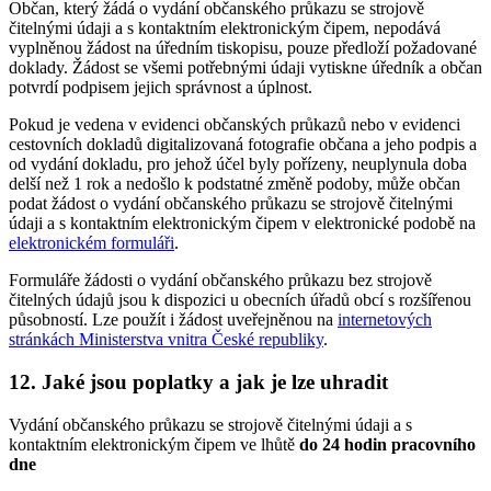
Občan, který žádá o vydání občanského průkazu se strojově
čitelnými údaji a s kontaktním elektronickým čipem, nepodává
vyplněnou žádost na úředním tiskopisu, pouze předloží požadované
doklady. Žádost se všemi potřebnými údaji vytiskne úředník a občan
potvrdí podpisem jejich správnost a úplnost.
Pokud je vedena v evidenci občanských průkazů nebo v evidenci
cestovních dokladů digitalizovaná fotografie občana a jeho podpis a
od vydání dokladu, pro jehož účel byly pořízeny, neuplynula doba
delší než 1 rok a nedošlo k podstatné změně podoby, může občan
podat žádost o vydání občanského průkazu se strojově čitelnými
údaji a s kontaktním elektronickým čipem v elektronické podobě na
elektronickém formuláři
.
Formuláře žádosti o vydání občanského průkazu bez strojově
čitelných údajů jsou k dispozici u obecních úřadů obcí s rozšířenou
působností. Lze použít i žádost uveřejněnou na
internetových
stránkách Ministerstva vnitra České republiky
.
12. Jaké jsou poplatky a jak je lze uhradit
Vydání občanského průkazu se strojově čitelnými údaji a s
kontaktním elektronickým čipem ve lhůtě
do 24 hodin pracovního
dne