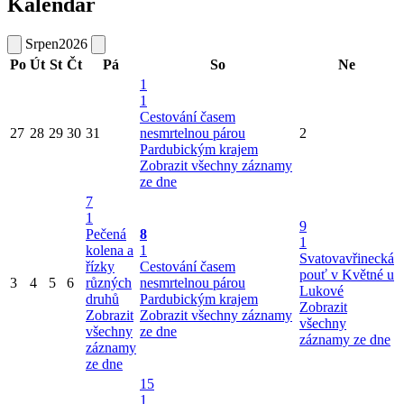
Kalendář
Srpen
2026
Po
Út
St
Čt
Pá
So
Ne
1
1
Cestování časem
27
28
29
30
31
nesmrtelnou párou
2
Pardubickým krajem
Zobrazit všechny záznamy
ze dne
7
1
9
Pečená
8
1
kolena a
1
Svatovavřinecká
řízky
Cestování časem
pouť v Květné u
3
4
5
6
různých
nesmrtelnou párou
Lukové
druhů
Pardubickým krajem
Zobrazit
Zobrazit
Zobrazit všechny záznamy
všechny
všechny
ze dne
záznamy ze dne
záznamy
ze dne
15
1