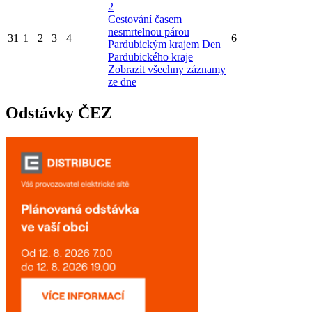
2
Cestování časem
nesmrtelnou párou
31
1
2
3
4
6
Pardubickým krajem
Den
Pardubického kraje
Zobrazit všechny záznamy
ze dne
Odstávky ČEZ