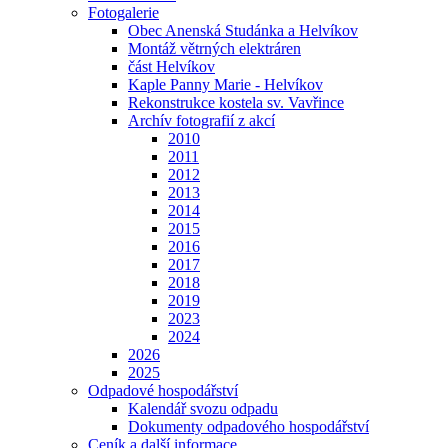
Fotogalerie
Obec Anenská Studánka a Helvíkov
Montáž větrných elektráren
část Helvíkov
Kaple Panny Marie - Helvíkov
Rekonstrukce kostela sv. Vavřince
Archív fotografií z akcí
2010
2011
2012
2013
2014
2015
2016
2017
2018
2019
2023
2024
2026
2025
Odpadové hospodářství
Kalendář svozu odpadu
Dokumenty odpadového hospodářství
Ceník a další informace