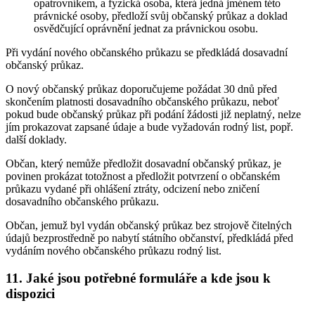
opatrovníkem, a fyzická osoba, která jedná jménem této
právnické osoby, předloží svůj občanský průkaz a doklad
osvědčující oprávnění jednat za právnickou osobu.
Při vydání nového občanského průkazu se předkládá dosavadní
občanský průkaz.
O nový občanský průkaz doporučujeme požádat 30 dnů před
skončením platnosti dosavadního občanského průkazu, neboť
pokud bude občanský průkaz při podání žádosti již neplatný, nelze
jím prokazovat zapsané údaje a bude vyžadován rodný list, popř.
další doklady.
Občan, který nemůže předložit dosavadní občanský průkaz, je
povinen prokázat totožnost a předložit potvrzení o občanském
průkazu vydané při ohlášení ztráty, odcizení nebo zničení
dosavadního občanského průkazu.
Občan, jemuž byl vydán občanský průkaz bez strojově čitelných
údajů bezprostředně po nabytí státního občanství, předkládá před
vydáním nového občanského průkazu rodný list.
11. Jaké jsou potřebné formuláře a kde jsou k
dispozici