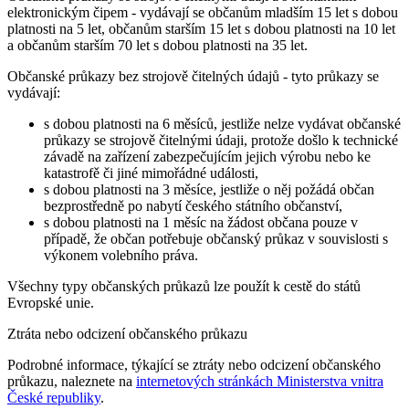
elektronickým čipem - vydávají se občanům mladším 15 let s dobou
platnosti na 5 let, občanům starším 15 let s dobou platnosti na 10 let
a občanům starším 70 let s dobou platnosti na 35 let.
Občanské průkazy bez strojově čitelných údajů - tyto průkazy se
vydávají:
s dobou platnosti na 6 měsíců, jestliže nelze vydávat občanské
průkazy se strojově čitelnými údaji, protože došlo k technické
závadě na zařízení zabezpečujícím jejich výrobu nebo ke
katastrofě či jiné mimořádné události,
s dobou platnosti na 3 měsíce, jestliže o něj požádá občan
bezprostředně po nabytí českého státního občanství,
s dobou platnosti na 1 měsíc na žádost občana pouze v
případě, že občan potřebuje občanský průkaz v souvislosti s
výkonem volebního práva.
Všechny typy občanských průkazů lze použít k cestě do států
Evropské unie.
Ztráta nebo odcizení občanského průkazu
Podrobné informace, týkající se ztráty nebo odcizení občanského
průkazu, naleznete na
internetových stránkách Ministerstva vnitra
České republiky
.