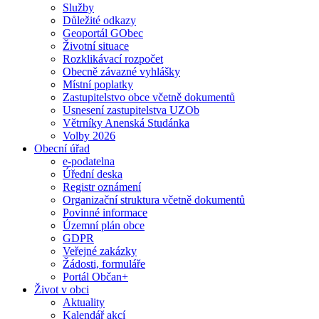
Služby
Důležité odkazy
Geoportál GObec
Životní situace
Rozklikávací rozpočet
Obecně závazné vyhlášky
Místní poplatky
Zastupitelstvo obce včetně dokumentů
Usnesení zastupitelstva UZOb
Větrníky Anenská Studánka
Volby 2026
Obecní úřad
e-podatelna
Úřední deska
Registr oznámení
Organizační struktura včetně dokumentů
Povinné informace
Územní plán obce
GDPR
Veřejné zakázky
Žádosti, formuláře
Portál Občan+
Život v obci
Aktuality
Kalendář akcí