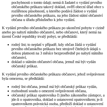
pochybnosti o tomto údaji; nemá-li žadatel o vydání prvního
občanského průkazu takový doklad, ověří obecní úřad obce s
rozšířenou působností, u kterého podává žádost o vydání
prvního občanského průkazu, na jeho žádost státní občanství
občana u úřadu příslušného k jeho vydání.
K vydání prvního občanského průkazu po ukončení pobytu v cizině
anebo po nabytí státního občanství, nebo občanovi, který nemá na
území České republiky trvalý pobyt, se předkládá:
rodný list; to neplatí v případě, kdy občan žádá o vydání
prvního občanského průkazu bez strojově čitelných údajů s
dobou platnosti na 3 měsíce bezprostředně po nabytí státního
občanství,
doklad o státním občanství občana, jemuž má být vydán
občanský průkaz.
K vydání prvního občanského průkazu občanovi, jehož svéprávnost
byla omezena, se předkládá:
rodný list občana, jemuž má být občanský průkaz vydán,
rozhodnutí soudu o omezení svéprávnosti občana,
občanský průkaz opatrovníka či jiného zákonného zástupce, a
jde-li o opatrovníka, doklad o ustanovení opatrovníkem; je-li
opatrovníkem právnická osoba, předloží doklad o ustanovení