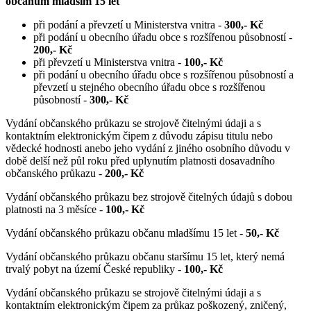
občanům mladším 15 let
při podání a převzetí u Ministerstva vnitra -
300,- Kč
při podání u obecního úřadu obce s rozšířenou působností -
200,- Kč
při převzetí u Ministerstva vnitra -
100,- Kč
při podání u obecního úřadu obce s rozšířenou působností a
převzetí u stejného obecního úřadu obce s rozšířenou
působností -
300,- Kč
Vydání občanského průkazu se strojově čitelnými údaji a s
kontaktním elektronickým čipem z důvodu zápisu titulu nebo
vědecké hodnosti anebo jeho vydání z jiného osobního důvodu v
době delší než půl roku před uplynutím platnosti dosavadního
občanského průkazu -
200,- Kč
Vydání občanského průkazu bez strojově čitelných údajů s dobou
platnosti na 3 měsíce -
100,- Kč
Vydání občanského průkazu občanu mladšímu 15 let -
50,- Kč
Vydání občanského průkazu občanu staršímu 15 let, který nemá
trvalý pobyt na území České republiky -
100,- Kč
Vydání občanského průkazu se strojově čitelnými údaji a s
kontaktním elektronickým čipem za průkaz poškozený, zničený,