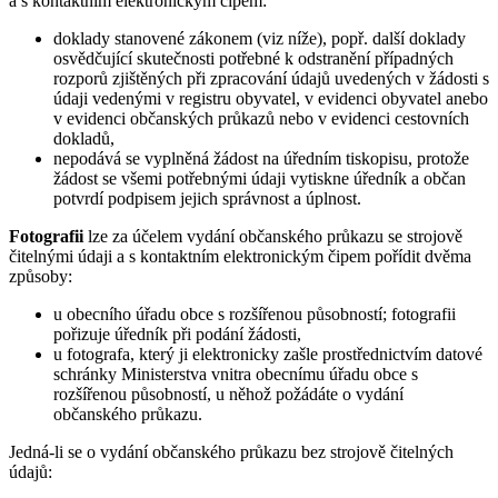
a s kontaktním elektronickým čipem:
doklady stanovené zákonem (viz níže), popř. další doklady
osvědčující skutečnosti potřebné k odstranění případných
rozporů zjištěných při zpracování údajů uvedených v žádosti s
údaji vedenými v registru obyvatel, v evidenci obyvatel anebo
v evidenci občanských průkazů nebo v evidenci cestovních
dokladů,
nepodává se vyplněná žádost na úředním tiskopisu, protože
žádost se všemi potřebnými údaji vytiskne úředník a občan
potvrdí podpisem jejich správnost a úplnost.
Fotografii
lze za účelem vydání občanského průkazu se strojově
čitelnými údaji a s kontaktním elektronickým čipem pořídit dvěma
způsoby:
u obecního úřadu obce s rozšířenou působností; fotografii
pořizuje úředník při podání žádosti,
u fotografa, který ji elektronicky zašle prostřednictvím datové
schránky Ministerstva vnitra obecnímu úřadu obce s
rozšířenou působností, u něhož požádáte o vydání
občanského průkazu.
Jedná-li se o vydání občanského průkazu bez strojově čitelných
údajů: