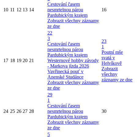
Cestování časem
10
11
12
13
14
nesmrtelnou párou
16
Pardubickým krajem
Zobrazit všechny záznamy
ze dne
22
3
23
Cestování časem
1
nesmrtelnou párou
Poutní mše
Pardubickým krajem
svatá v
17
18
19
20
21
Westernové hobby závody
Helvíkově
- Markova jízda 2026
Zobrazit
Vavřinecká pouť v
všechny
Anenské Studánce
záznamy ze dne
Zobrazit všechny záznamy
ze dne
29
1
Cestování časem
24
25
26
27
28
nesmrtelnou párou
30
Pardubickým krajem
Zobrazit všechny záznamy
ze dne
5