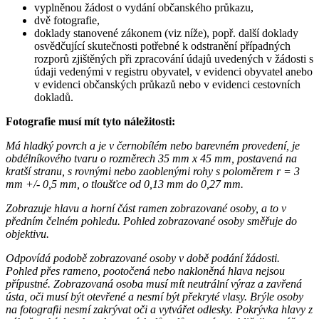
vyplněnou žádost o vydání občanského průkazu,
dvě fotografie,
doklady stanovené zákonem (viz níže), popř. další doklady
osvědčující skutečnosti potřebné k odstranění případných
rozporů zjištěných při zpracování údajů uvedených v žádosti s
údaji vedenými v registru obyvatel, v evidenci obyvatel anebo
v evidenci občanských průkazů nebo v evidenci cestovních
dokladů.
Fotografie musí mít tyto náležitosti:
Má hladký povrch a je v černobílém nebo barevném provedení, je
obdélníkového tvaru o rozměrech 35 mm x 45 mm, postavená na
kratší stranu, s rovnými nebo zaoblenými rohy s poloměrem r = 3
mm +/- 0,5 mm, o tloušťce od 0,13 mm do 0,27 mm.
Zobrazuje hlavu a horní část ramen zobrazované osoby, a to v
předním čelném pohledu. Pohled zobrazované osoby směřuje do
objektivu.
Odpovídá podobě zobrazované osoby v době podání žádosti.
Pohled přes rameno, pootočená nebo nakloněná hlava nejsou
přípustné. Zobrazovaná osoba musí mít neutrální výraz a zavřená
ústa, oči musí být otevřené a nesmí být překryté vlasy. Brýle osoby
na fotografii nesmí zakrývat oči a vytvářet odlesky. Pokrývka hlavy z