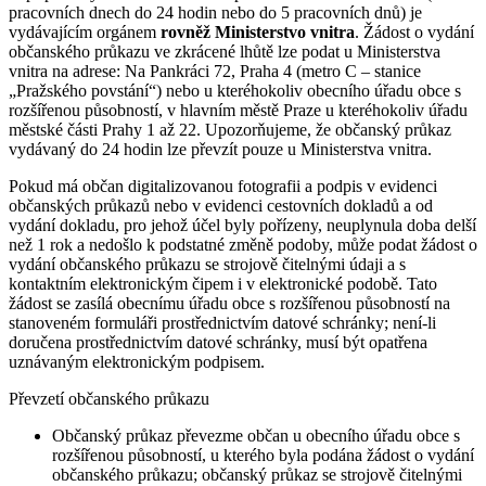
pracovních dnech do 24 hodin nebo do 5 pracovních dnů) je
vydávajícím orgánem
rovněž Ministerstvo vnitra
. Žádost o vydání
občanského průkazu ve zkrácené lhůtě lze podat u Ministerstva
vnitra na adrese: Na Pankráci 72, Praha 4 (metro C – stanice
„Pražského povstání“) nebo u kteréhokoliv obecního úřadu obce s
rozšířenou působností, v hlavním městě Praze u kteréhokoliv úřadu
městské části Prahy 1 až 22. Upozorňujeme, že občanský průkaz
vydávaný do 24 hodin lze převzít pouze u Ministerstva vnitra.
Pokud má občan digitalizovanou fotografii a podpis v evidenci
občanských průkazů nebo v evidenci cestovních dokladů a od
vydání dokladu, pro jehož účel byly pořízeny, neuplynula doba delší
než 1 rok a nedošlo k podstatné změně podoby, může podat žádost o
vydání občanského průkazu se strojově čitelnými údaji a s
kontaktním elektronickým čipem i v elektronické podobě. Tato
žádost se zasílá obecnímu úřadu obce s rozšířenou působností na
stanoveném formuláři prostřednictvím datové schránky; není-li
doručena prostřednictvím datové schránky, musí být opatřena
uznávaným elektronickým podpisem.
Převzetí občanského průkazu
Občanský průkaz převezme občan u obecního úřadu obce s
rozšířenou působností, u kterého byla podána žádost o vydání
občanského průkazu; občanský průkaz se strojově čitelnými