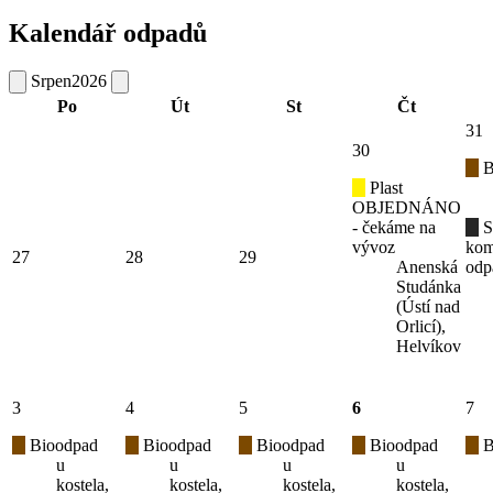
Kalendář odpadů
Srpen
2026
Po
Út
St
Čt
31
30
B
Plast
OBJEDNÁNO
- čekáme na
S
vývoz
kom
27
28
29
Anenská
odp
Studánka
(Ústí nad
Orlicí),
Helvíkov
3
4
5
6
7
Bioodpad
Bioodpad
Bioodpad
Bioodpad
B
u
u
u
u
kostela,
kostela,
kostela,
kostela,