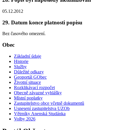
05.12.2012
29. Datum konce platnosti popisu
Bez časového omezení.
Obec
Základní údaje
Historie
Služby
Důležité odkazy
Geoportál GObec
Životní situace
Rozklikávací rozpočet
Obecně závazné vyhlášky
Místní poplatky
Zastupitelstvo obce včetně dokumentů
Usnesení zastupitelstva UZOb
Větrníky Anenská Studánka
Volby 2026