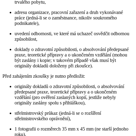
trvalého pobytu,
adresu organizace, pracovní zařazení a druh vykonávané
práce (jedná-li se o zaměstnance, nikoliv soukromého
podnikatele),
uvedení odbornosti, ve které má uchazeč osvědčit odbornou
způsobilost,
doklady o zdravotní způsobilosti, o absolvování předepsané
praxe, teoretické přípravy a o ukončeném vzdělání (mohou
být zaslány i kopie; v takovém případě však musí být
originály dokladů doloženy při zkoušce).
Před zahájením zkoušky je nutno předložit:
originály dokladů o zdravotní způsobilosti, o absolvování
předepsané praxe, teoretické přípravy a o ukončeném
vzdělání (pro ověření zaslaných kopií, jestliže nebyly
originály zaslány spolu s přihláškou),
střelmistrovský průkaz (jedná-li se o rozšíření
střelmistrovského oprávnění),
1 fotografii o rozměrech 35 mm x 45 mm (ne starší jednoho
roku),