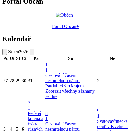
Portál Občan+
Portál Občan+
Kalendář
Srpen
2026
Po
Út
St
Čt
Pá
So
Ne
1
1
Cestování časem
27
28
29
30
31
nesmrtelnou párou
2
Pardubickým krajem
Zobrazit všechny záznamy
ze dne
7
1
9
Pečená
8
1
kolena a
1
Svatovavřinecká
řízky
Cestování časem
pouť v Květné u
3
4
5
6
různých
nesmrtelnou párou