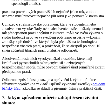
speleologii a další),
praxe na povrchových pracovištích nejméně jeden rok, z toho
uchazeč musí pracovat nejméně půl roku jako pomocník střelmistra.
Uchazeč o střelmistrovské oprávnění, který je studentem nebo
absolventem vysoké školy nebo absolventem střední školy, nemusí
mít předepsanou praxi a výuku v kursech, má-li ve svém výkazu o
studiu (indexu) nebo ve vysvědčení potvrzeno úspěšné vykonání
zkoušky z předmětů, ve kterých byla přednášena technologie a
bezpečnost trhacích prací, a prokáže-li, že se alespoň po dobu 10
směn zúčastnil trhacích prací příslušné odbornosti.
Absolventům ostatních vysokých škol a osobám, které mají
kvalifikaci pyrotechniků ozbrojených sil a ozbrojených
bezpečnostních sborů, může obvodní báňský úřad přiměřeně zkrátit
předepsanou praxi.
Odbornou způsobilost posuzuje a oprávnění k výkonu funkce
střelmistra vydává (na základě úspěšně vykonané zkoušky)
obvodní
báňský úřad
. Zkouška se skládá z písemné, ústní a praktické části.
7. Jakým způsobem můžete zahájit řešení životní
situace