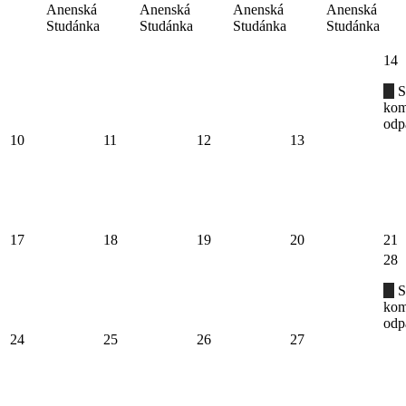
Anenská
Anenská
Anenská
Anenská
Studánka
Studánka
Studánka
Studánka
14
S
kom
odp
10
11
12
13
17
18
19
20
21
28
S
kom
odp
24
25
26
27