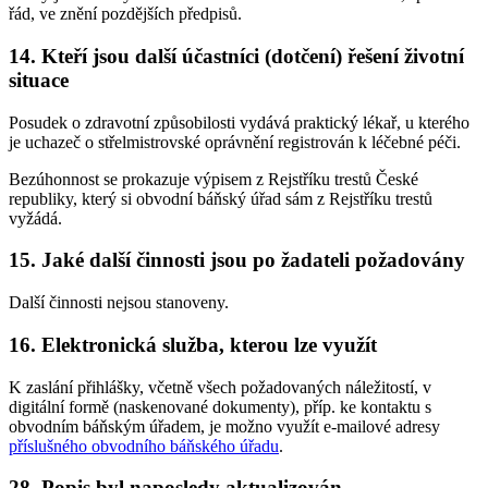
řád, ve znění pozdějších předpisů.
14. Kteří jsou další účastníci (dotčení) řešení životní
situace
Posudek o zdravotní způsobilosti vydává praktický lékař, u kterého
je uchazeč o střelmistrovské oprávnění registrován k léčebné péči.
Bezúhonnost se prokazuje výpisem z Rejstříku trestů České
republiky, který si obvodní báňský úřad sám z Rejstříku trestů
vyžádá.
15. Jaké další činnosti jsou po žadateli požadovány
Další činnosti nejsou stanoveny.
16. Elektronická služba, kterou lze využít
K zaslání přihlášky, včetně všech požadovaných náležitostí, v
digitální formě (naskenované dokumenty), příp. ke kontaktu s
obvodním báňským úřadem, je možno využít e-mailové adresy
příslušného obvodního báňského úřadu
.
28. Popis byl naposledy aktualizován