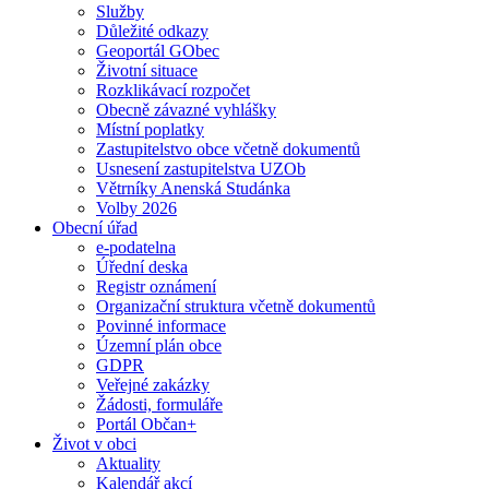
Služby
Důležité odkazy
Geoportál GObec
Životní situace
Rozklikávací rozpočet
Obecně závazné vyhlášky
Místní poplatky
Zastupitelstvo obce včetně dokumentů
Usnesení zastupitelstva UZOb
Větrníky Anenská Studánka
Volby 2026
Obecní úřad
e-podatelna
Úřední deska
Registr oznámení
Organizační struktura včetně dokumentů
Povinné informace
Územní plán obce
GDPR
Veřejné zakázky
Žádosti, formuláře
Portál Občan+
Život v obci
Aktuality
Kalendář akcí