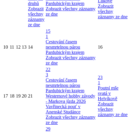
Lukové
druhů
Pardubickým krajem
Zobrazit
Zobrazit
Zobrazit všechny záznamy
všechny
všechny
ze dne
záznamy ze dne
záznamy
ze dne
15
1
Cestování časem
10
11
12
13
14
nesmrtelnou párou
16
Pardubickým krajem
Zobrazit všechny záznamy
ze dne
22
3
23
Cestování časem
1
nesmrtelnou párou
Poutní mše
Pardubickým krajem
svatá v
17
18
19
20
21
Westernové hobby závody
Helvíkově
- Markova jízda 2026
Zobrazit
Vavřinecká pouť v
všechny
Anenské Studánce
záznamy ze dne
Zobrazit všechny záznamy
ze dne
29