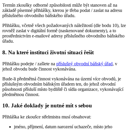
Termín zkoušky odborné způsobilosti může být stanoven až na
základě písemné přihlášky, kterou je třeba podat / zaslat na adresu
příslušného obvodního báňského úřadu.
Přihlášku, včetně všech požadovaných náležitostí (dle bodu 10), lze
rovněž zaslat v digitální formě (naskenované dokumenty), a to
prostřednictvím e-mailové adresy příslušného obvodního báňského
úřadu.
8. Na které instituci životní situaci řešit
Přihlášku podejte / zašlete na
příslušný obvodní báňský úřad
, v
jehož obvodu bude činnost vykonávána.
Bude-li předmětná činnost vykonávána na území více obvodů, je
příslušným obvodním báňským úřadem ten, do jehož obvodní
působnosti přísluší místo bydliště či sídla organizace, vykonávající
předmětnou činnost.
10. Jaké doklady je nutné mít s sebou
Přihláška ke zkoušce střelmistra musí obsahovat:
jméno, příjmení, datum narození uchazeče, místo jeho