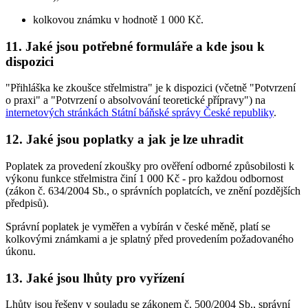
kolkovou známku v hodnotě 1 000 Kč.
11. Jaké jsou potřebné formuláře a kde jsou k
dispozici
"Přihláška ke zkoušce střelmistra" je k dispozici (včetně "Potvrzení
o praxi" a "Potvrzení o absolvování teoretické přípravy") na
internetových stránkách Státní báňské správy České republiky
.
12. Jaké jsou poplatky a jak je lze uhradit
Poplatek za provedení zkoušky pro ověření odborné způsobilosti k
výkonu funkce střelmistra činí 1 000 Kč - pro každou odbornost
(zákon č. 634/2004 Sb., o správních poplatcích, ve znění pozdějších
předpisů).
Správní poplatek je vyměřen a vybírán v české měně, platí se
kolkovými známkami a je splatný před provedením požadovaného
úkonu.
13. Jaké jsou lhůty pro vyřízení
Lhůty jsou řešeny v souladu se zákonem č. 500/2004 Sb., správní