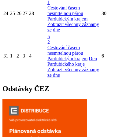
1
Cestování časem
24
25
26
27
28
nesmrtelnou párou
30
Pardubickým krajem
Zobrazit všechny záznamy
ze dne
5
2
Cestování časem
nesmrtelnou párou
31
1
2
3
4
6
Pardubickým krajem
Den
Pardubického kraje
Zobrazit všechny záznamy
ze dne
Odstávky ČEZ