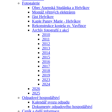
Fotogalerie
Obec Anenská Studánka a Helvíkov
Montáž větrných elektráren
část Helvíkov
Kaple Panny Marie - Helvíkov
Rekonstrukce kostela sv. Vavřince
Archív fotografií z akcí
2010
2011
2012
2013
2014
2015
2016
2017
2018
2019
2023
2024
2026
2025
Odpadové hospodářství
Kalendář svozu odpadu
Dokumenty odpadového hospodářství
Ceník a další informace