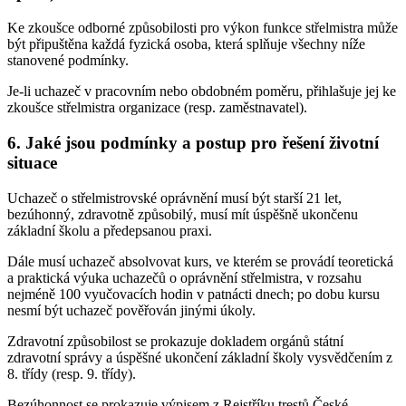
Ke zkoušce odborné způsobilosti pro výkon funkce střelmistra může
být připuštěna každá fyzická osoba, která splňuje všechny níže
stanovené podmínky.
Je-li uchazeč v pracovním nebo obdobném poměru, přihlašuje jej ke
zkoušce střelmistra organizace (resp. zaměstnavatel).
6. Jaké jsou podmínky a postup pro řešení životní
situace
Uchazeč o střelmistrovské oprávnění musí být starší 21 let,
bezúhonný, zdravotně způsobilý, musí mít úspěšně ukončenu
základní školu a předepsanou praxi.
Dále musí uchazeč absolvovat kurs, ve kterém se provádí teoretická
a praktická výuka uchazečů o oprávnění střelmistra, v rozsahu
nejméně 100 vyučovacích hodin v patnácti dnech; po dobu kursu
nesmí být uchazeč pověřován jinými úkoly.
Zdravotní způsobilost se prokazuje dokladem orgánů státní
zdravotní správy a úspěšné ukončení základní školy vysvědčením z
8. třídy (resp. 9. třídy).
Bezúhonnost se prokazuje výpisem z Rejstříku trestů České