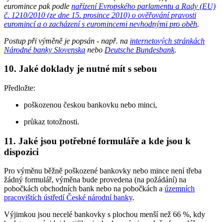
euromince pak podle
nařízení Evropského parlamentu a Rady (EU)
č. 1210/2010 (ze dne 15. prosince 2010) o ověřování pravosti
euromincí a o zacházení s euromincemi nevhodnými pro oběh
.
Postup při výměně je popsán - např. na
internetových stránkách
Národné banky Slovenska
nebo
Deutsche Bundesbank
.
10. Jaké doklady je nutné mít s sebou
Předložte:
poškozenou českou bankovku nebo minci,
průkaz totožnosti.
11. Jaké jsou potřebné formuláře a kde jsou k
dispozici
Pro výměnu běžně poškozené bankovky nebo mince není třeba
žádný formulář, výměna bude provedena (na požádání) na
pobočkách obchodních bank nebo na pobočkách a
územních
pracovištích ústředí České národní banky
.
Výjimkou jsou necelé bankovky s plochou menší než 66 %, kdy