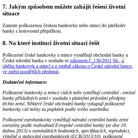
7. Jakým způsobem můžete zahájit řešení životní
situace
Zaneste poškozenou českou bankovku nebo minci do jakékoliv
banky s hotovostní přepážkou.
8. Na které instituci životní situaci řešit
Poškozené české bankovky a mince vyměňují obchodní banky a
Česká národní banka v souladu se
zákonem č. 136/2011 Sb., o
oběhu bankovek a mincí a o změně zákona o České národní bance,
ve znění pozdějších předpisů
.
Dodatečné informace:
Poškozené bankovky a mince cizích měn vyměňují centrální - emisní
banky příslušných zemí v souladu s platnými právními předpisy
těchto zemí. Některé české obchodní banky vykupují poškozené
bankovky cizí měny za poplatek podle svého sazebníku.
Poškozené eurobankovky vyměňují národní centrální banky zemí
eurozóny podle rozhodnutí Evropské centrální banky (ze dne 19.
dubna 2013) o nominálních hodnotách, specifikacích, reprodukci,
výměně a stahování eurobankovek (ECB/2013/10), poškozené