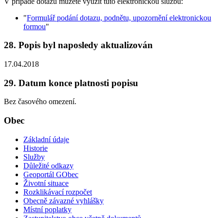
V případě dotazu můžete využít tuto elektronickou službu:
"
Formulář podání dotazu, podnětu, upozornění elektronickou
formou
"
28. Popis byl naposledy aktualizován
17.04.2018
29. Datum konce platnosti popisu
Bez časového omezení.
Obec
Základní údaje
Historie
Služby
Důležité odkazy
Geoportál GObec
Životní situace
Rozklikávací rozpočet
Obecně závazné vyhlášky
Místní poplatky