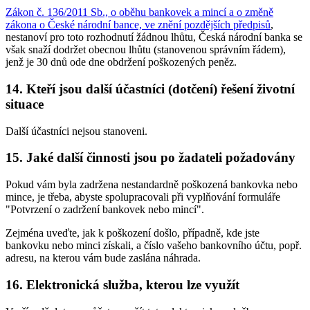
Zákon č. 136/2011 Sb., o oběhu bankovek a mincí a o změně
zákona o České národní bance, ve znění pozdějších předpisů
,
nestanoví pro toto rozhodnutí žádnou lhůtu, Česká národní banka se
však snaží dodržet obecnou lhůtu (stanovenou správním řádem),
jenž je 30 dnů ode dne obdržení poškozených peněz.
14. Kteří jsou další účastníci (dotčení) řešení životní
situace
Další účastníci nejsou stanoveni.
15. Jaké další činnosti jsou po žadateli požadovány
Pokud vám byla zadržena nestandardně poškozená bankovka nebo
mince, je třeba, abyste spolupracovali při vyplňování formuláře
"Potvrzení o zadržení bankovek nebo mincí".
Zejména uveďte, jak k poškození došlo, případně, kde jste
bankovku nebo minci získali, a číslo vašeho bankovního účtu, popř.
adresu, na kterou vám bude zaslána náhrada.
16. Elektronická služba, kterou lze využít