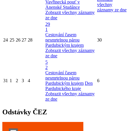
Vavřinecká pouť v
všechny
Anenské Studánce
záznamy ze dne
Zobrazit všechny záznamy
ze dne
29
1
Cestování časem
24
25
26
27
28
nesmrtelnou párou
30
Pardubickým krajem
Zobrazit všechny záznamy
ze dne
5
2
Cestování časem
nesmrtelnou párou
31
1
2
3
4
6
Pardubickým krajem
Den
Pardubického kraje
Zobrazit všechny záznamy
ze dne
Odstávky ČEZ