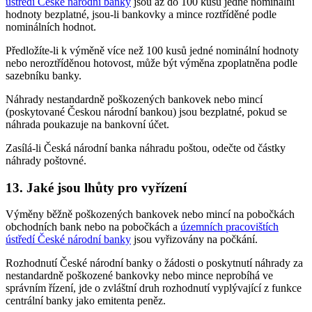
ústředí České národní banky
jsou až do 100 kusů jedné nominální
hodnoty bezplatné, jsou-li bankovky a mince roztříděné podle
nominálních hodnot.
Předložíte-li k výměně více než 100 kusů jedné nominální hodnoty
nebo neroztříděnou hotovost, může být výměna zpoplatněna podle
sazebníku banky.
Náhrady nestandardně poškozených bankovek nebo mincí
(poskytované Českou národní bankou) jsou bezplatné, pokud se
náhrada poukazuje na bankovní účet.
Zasílá-li Česká národní banka náhradu poštou, odečte od částky
náhrady poštovné.
13. Jaké jsou lhůty pro vyřízení
Výměny běžně poškozených bankovek nebo mincí na pobočkách
obchodních bank nebo na pobočkách a
územních pracovištích
ústředí České národní banky
jsou vyřizovány na počkání.
Rozhodnutí České národní banky o žádosti o poskytnutí náhrady za
nestandardně poškozené bankovky nebo mince neprobíhá ve
správním řízení, jde o zvláštní druh rozhodnutí vyplývající z funkce
centrální banky jako emitenta peněz.