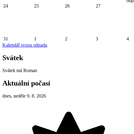
odp
24
25
26
27
31
1
2
3
4
Kalendář svozu odpadu
Svátek
Svátek má
Roman
Aktuální počasí
dnes, neděle 9. 8. 2026