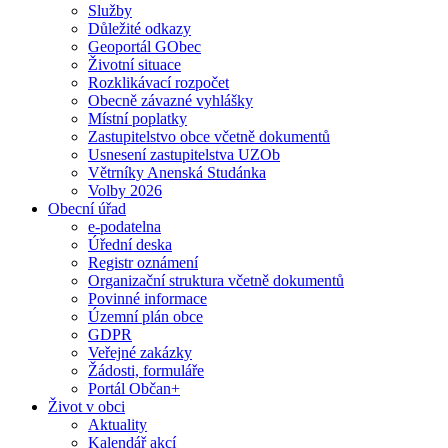
Služby
Důležité odkazy
Geoportál GObec
Životní situace
Rozklikávací rozpočet
Obecně závazné vyhlášky
Místní poplatky
Zastupitelstvo obce včetně dokumentů
Usnesení zastupitelstva UZOb
Větrníky Anenská Studánka
Volby 2026
Obecní úřad
e-podatelna
Úřední deska
Registr oznámení
Organizační struktura včetně dokumentů
Povinné informace
Územní plán obce
GDPR
Veřejné zakázky
Žádosti, formuláře
Portál Občan+
Život v obci
Aktuality
Kalendář akcí