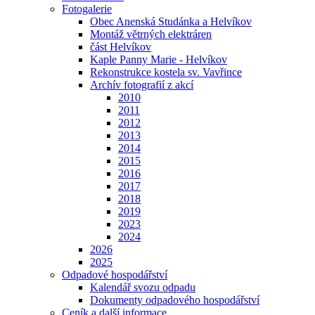
Fotogalerie
Obec Anenská Studánka a Helvíkov
Montáž větrných elektráren
část Helvíkov
Kaple Panny Marie - Helvíkov
Rekonstrukce kostela sv. Vavřince
Archív fotografií z akcí
2010
2011
2012
2013
2014
2015
2016
2017
2018
2019
2023
2024
2026
2025
Odpadové hospodářství
Kalendář svozu odpadu
Dokumenty odpadového hospodářství
Ceník a další informace