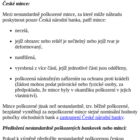
České mince:
Mezi nestandardně poškozené mince, za které může náhradu
poskytnout pouze Česká národní banka, patří mince:
necelá,
jejíž obrazec nebo reliéf je nečitelný nebo jejíž tvar je
deformovaný,
nastřižená,
vyrobená z více částí, jejíž jednotlivé části jsou odděleny,
poškozená nástražným zařízením na ochranu proti krádeži
(žádost mohou podat právnické nebo fyzické osoby, za
předpokladu, že mince byly v okamžiku poškození v jejich
vlastnictví).
Mince poškozené jinak než nestandardně, tzv. běžně poškozené,
bezplatně vyměňují za nepoškozené mince stejné nominální hodnoty
pobočky obchodních bank a
zastoupení České národní banky
.
Předložení nestandardně poškozených bankovek nebo mincí:
Pokud k výměně předložíte nestandardně poškozenou českou