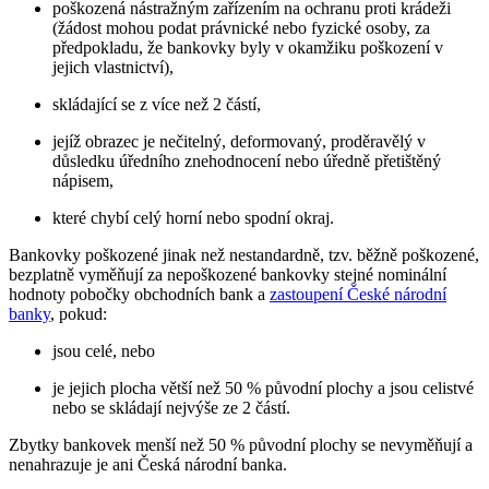
poškozená nástražným zařízením na ochranu proti krádeži
(žádost mohou podat právnické nebo fyzické osoby, za
předpokladu, že bankovky byly v okamžiku poškození v
jejich vlastnictví),
skládající se z více než 2 částí,
jejíž obrazec je nečitelný, deformovaný, proděravělý v
důsledku úředního znehodnocení nebo úředně přetištěný
nápisem,
které chybí celý horní nebo spodní okraj.
Bankovky poškozené jinak než nestandardně, tzv. běžně poškozené,
bezplatně vyměňují za nepoškozené bankovky stejné nominální
hodnoty pobočky obchodních bank a
zastoupení České národní
banky
, pokud:
jsou celé, nebo
je jejich plocha větší než 50 % původní plochy a jsou celistvé
nebo se skládají nejvýše ze 2 částí.
Zbytky bankovek menší než 50 % původní plochy se nevyměňují a
nenahrazuje je ani Česká národní banka.