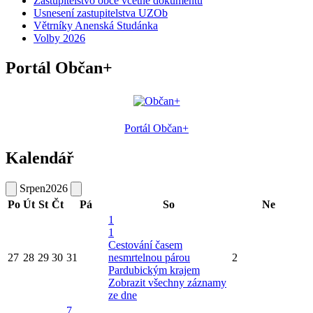
Zastupitelstvo obce včetně dokumentů
Usnesení zastupitelstva UZOb
Větrníky Anenská Studánka
Volby 2026
Portál Občan+
Portál Občan+
Kalendář
Srpen
2026
Po
Út
St
Čt
Pá
So
Ne
1
1
Cestování časem
27
28
29
30
31
nesmrtelnou párou
2
Pardubickým krajem
Zobrazit všechny záznamy
ze dne
7