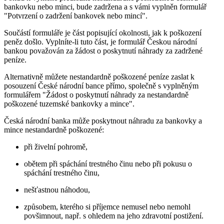
bankovku nebo minci, bude zadržena a s vámi vyplněn formulář
"Potvrzení o zadržení bankovek nebo mincí".
Součástí formuláře je část popisující okolnosti, jak k poškození
peněz došlo. Vyplníte-li tuto část, je formulář Českou národní
bankou považován za žádost o poskytnutí náhrady za zadržené
peníze.
Alternativně můžete nestandardně poškozené peníze zaslat k
posouzení České národní bance přímo, společně s vyplněným
formulářem "Žádost o poskytnutí náhrady za nestandardně
poškozené tuzemské bankovky a mince".
Česká národní banka může poskytnout náhradu za bankovky a
mince nestandardně poškozené:
při živelní pohromě,
obětem při spáchání trestného činu nebo při pokusu o
spáchání trestného činu,
nešťastnou náhodou,
způsobem, kterého si příjemce nemusel nebo nemohl
povšimnout, např. s ohledem na jeho zdravotní postižení.