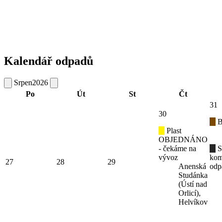
Kalendář odpadů
Srpen
2026
Po
Út
St
Čt
31
30
B
Plast
OBJEDNÁNO
- čekáme na
S
vývoz
kom
27
28
29
Anenská
odp
Studánka
(Ústí nad
Orlicí),
Helvíkov