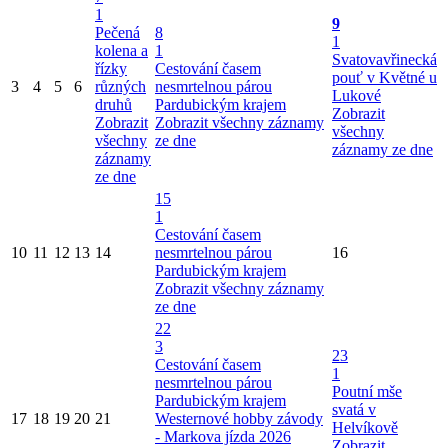
1
9
Pečená
8
1
kolena a
1
Svatovavřinecká
řízky
Cestování časem
pouť v Květné u
3
4
5
6
různých
nesmrtelnou párou
Lukové
druhů
Pardubickým krajem
Zobrazit
Zobrazit
Zobrazit všechny záznamy
všechny
všechny
ze dne
záznamy ze dne
záznamy
ze dne
15
1
Cestování časem
10
11
12
13
14
nesmrtelnou párou
16
Pardubickým krajem
Zobrazit všechny záznamy
ze dne
22
3
23
Cestování časem
1
nesmrtelnou párou
Poutní mše
Pardubickým krajem
svatá v
17
18
19
20
21
Westernové hobby závody
Helvíkově
- Markova jízda 2026
Zobrazit