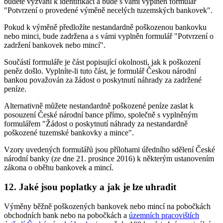
budete vyzváni k identifikaci a bude s vámi vyplněn formulář
"Potvrzení o provedené výměně necelých tuzemských bankovek".
Pokud k výměně předložíte nestandardně poškozenou bankovku
nebo minci, bude zadržena a s vámi vyplněn formulář "Potvrzení o
zadržení bankovek nebo mincí".
Součástí formuláře je část popisující okolnosti, jak k poškození
peněz došlo. Vyplníte-li tuto část, je formulář Českou národní
bankou považován za žádost o poskytnutí náhrady za zadržené
peníze.
Alternativně můžete nestandardně poškozené peníze zaslat k
posouzení České národní bance přímo, společně s vyplněným
formulářem "Žádost o poskytnutí náhrady za nestandardně
poškozené tuzemské bankovky a mince".
Vzory uvedených formulářů jsou přílohami úředního sdělení České
národní banky (ze dne 21. prosince 2016) k některým ustanovením
zákona o oběhu bankovek a mincí.
12. Jaké jsou poplatky a jak je lze uhradit
Výměny běžně poškozených bankovek nebo mincí na pobočkách
obchodních bank nebo na pobočkách a
územních pracovištích