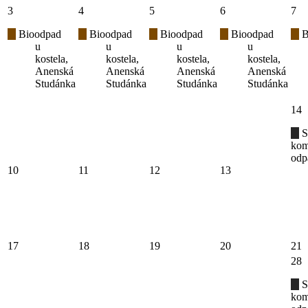
3
4
5
6
7
Bioodpad
Bioodpad
Bioodpad
Bioodpad
B
u
u
u
u
kostela,
kostela,
kostela,
kostela,
Anenská
Anenská
Anenská
Anenská
Studánka
Studánka
Studánka
Studánka
14
S
kom
odp
10
11
12
13
17
18
19
20
21
28
S
kom