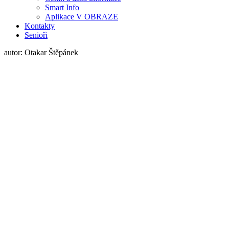
Smart Info
Aplikace V OBRAZE
Kontakty
Senioři
autor: Otakar Štěpánek
autor: Otakar Štěpánek
autor: Martina Dúbravová
autor: Martina Dúbravová
autor: Martina Dúbravová
foto: H. Pohlová
foto: H. Pohlová
Úřední deska
Životní situace
Rozklikávací rozpočet
Úvodní stránka
Obec
Životní situace