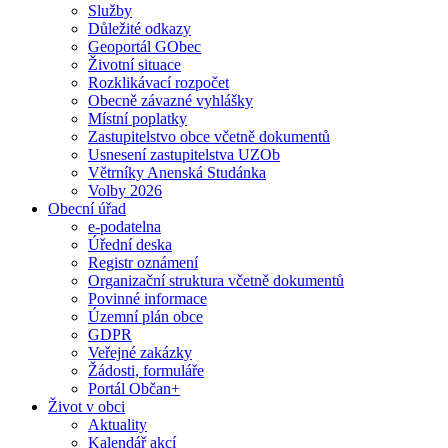
Služby
Důležité odkazy
Geoportál GObec
Životní situace
Rozklikávací rozpočet
Obecně závazné vyhlášky
Místní poplatky
Zastupitelstvo obce včetně dokumentů
Usnesení zastupitelstva UZOb
Větrníky Anenská Studánka
Volby 2026
Obecní úřad
e-podatelna
Úřední deska
Registr oznámení
Organizační struktura včetně dokumentů
Povinné informace
Územní plán obce
GDPR
Veřejné zakázky
Žádosti, formuláře
Portál Občan+
Život v obci
Aktuality
Kalendář akcí