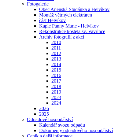
Fotogalerie
Obec Anenská Studánka a Helvíkov
Montáž větrných elektráren
část Helvíkov
Kaple Panny Marie - Helvíkov
Rekonstrukce kostela sv. Vavřince
Archív fotografií z akcí
2010
2011
2012
2013
2014
2015
2016
2017
2018
2019
2023
2024
2026
2025
Odpadové hospodářství
Kalendář svozu odpadu
Dokumenty odpadového hospodářství
Ceník a další informace