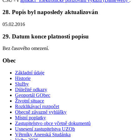
ČSÚ - v
aplikaci "Elektronické pořizování výkazů (DanteWeb)"
.
28. Popis byl naposledy aktualizován
05.02.2016
29. Datum konce platnosti popisu
Bez časového omezení.
Obec
Základní údaje
Historie
Služby
Důležité odkazy
Geoportál GObec
Životní situace
Rozklikávací rozpočet
Obecně závazné vyhlášky
Místní poplatky
Zastupitelstvo obce včetně dokumentů
Usnesení zastupitelstva UZOb
Větrníky Anenská Studánka