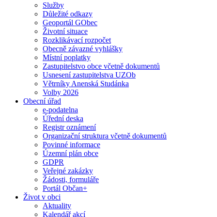
Služby
Důležité odkazy
Geoportál GObec
Životní situace
Rozklikávací rozpočet
Obecně závazné vyhlášky
Místní poplatky
Zastupitelstvo obce včetně dokumentů
Usnesení zastupitelstva UZOb
Větrníky Anenská Studánka
Volby 2026
Obecní úřad
e-podatelna
Úřední deska
Registr oznámení
Organizační struktura včetně dokumentů
Povinné informace
Územní plán obce
GDPR
Veřejné zakázky
Žádosti, formuláře
Portál Občan+
Život v obci
Aktuality
Kalendář akcí