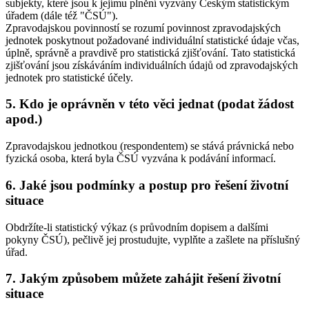
subjekty, které jsou k jejímu plnění vyzvány Českým statistickým
úřadem (dále též "ČSÚ").
Zpravodajskou povinností se rozumí povinnost zpravodajských
jednotek poskytnout požadované individuální statistické údaje včas,
úplně, správně a pravdivě pro statistická zjišťování. Tato statistická
zjišťování jsou získáváním individuálních údajů od zpravodajských
jednotek pro statistické účely.
5. Kdo je oprávněn v této věci jednat (podat žádost
apod.)
Zpravodajskou jednotkou (respondentem) se stává právnická nebo
fyzická osoba, která byla ČSÚ vyzvána k podávání informací.
6. Jaké jsou podmínky a postup pro řešení životní
situace
Obdržíte-li statistický výkaz (s průvodním dopisem a dalšími
pokyny ČSÚ), pečlivě jej prostudujte, vyplňte a zašlete na příslušný
úřad.
7. Jakým způsobem můžete zahájit řešení životní
situace