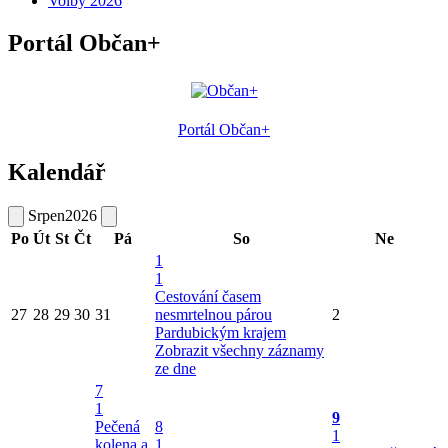
Volby 2026
Portál Občan+
Portál Občan+
Kalendář
Srpen
2026
Po
Út
St
Čt
Pá
So
Ne
1
1
Cestování časem
27
28
29
30
31
nesmrtelnou párou
2
Pardubickým krajem
Zobrazit všechny záznamy
ze dne
7
1
9
Pečená
8
1
kolena a
1