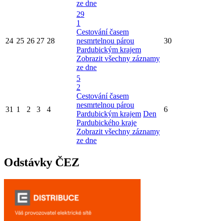
ze dne
29
1
Cestování časem
24
25
26
27
28
nesmrtelnou párou
30
Pardubickým krajem
Zobrazit všechny záznamy
ze dne
5
2
Cestování časem
nesmrtelnou párou
31
1
2
3
4
6
Pardubickým krajem
Den
Pardubického kraje
Zobrazit všechny záznamy
ze dne
Odstávky ČEZ