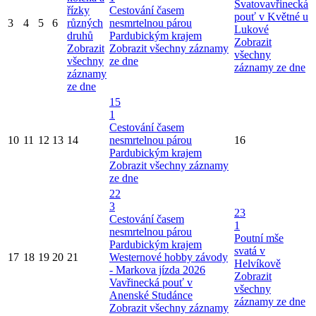
Svatovavřinecká
řízky
Cestování časem
pouť v Květné u
3
4
5
6
různých
nesmrtelnou párou
Lukové
druhů
Pardubickým krajem
Zobrazit
Zobrazit
Zobrazit všechny záznamy
všechny
všechny
ze dne
záznamy ze dne
záznamy
ze dne
15
1
Cestování časem
10
11
12
13
14
nesmrtelnou párou
16
Pardubickým krajem
Zobrazit všechny záznamy
ze dne
22
3
23
Cestování časem
1
nesmrtelnou párou
Poutní mše
Pardubickým krajem
svatá v
17
18
19
20
21
Westernové hobby závody
Helvíkově
- Markova jízda 2026
Zobrazit
Vavřinecká pouť v
všechny
Anenské Studánce
záznamy ze dne
Zobrazit všechny záznamy