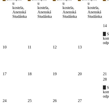
u
u
u
u
kostela,
kostela,
kostela,
kostela,
Anenská
Anenská
Anenská
Anenská
Studánka
Studánka
Studánka
Studánka
14
S
kom
odp
10
11
12
13
17
18
19
20
21
28
S
kom
odp
24
25
26
27