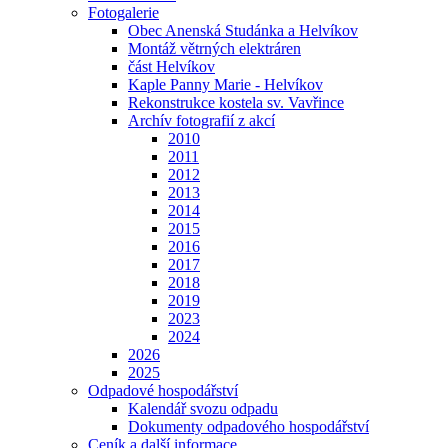
Fotogalerie
Obec Anenská Studánka a Helvíkov
Montáž větrných elektráren
část Helvíkov
Kaple Panny Marie - Helvíkov
Rekonstrukce kostela sv. Vavřince
Archív fotografií z akcí
2010
2011
2012
2013
2014
2015
2016
2017
2018
2019
2023
2024
2026
2025
Odpadové hospodářství
Kalendář svozu odpadu
Dokumenty odpadového hospodářství
Ceník a další informace