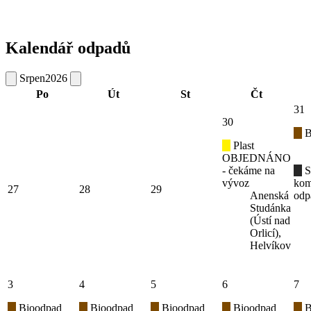
Kalendář odpadů
Srpen
2026
Po
Út
St
Čt
31
30
B
Plast
OBJEDNÁNO
- čekáme na
S
vývoz
kom
27
28
29
Anenská
odp
Studánka
(Ústí nad
Orlicí),
Helvíkov
3
4
5
6
7
Bioodpad
Bioodpad
Bioodpad
Bioodpad
B