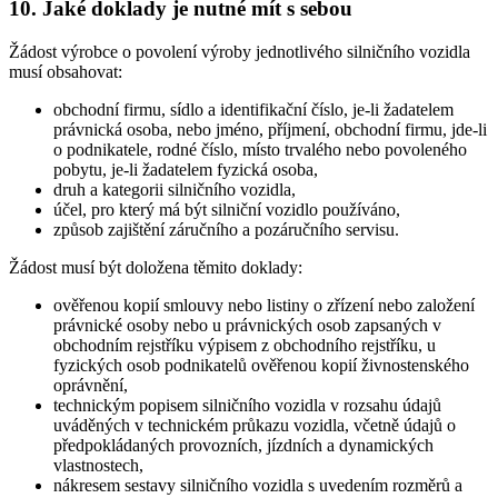
10. Jaké doklady je nutné mít s sebou
Žádost výrobce o povolení výroby jednotlivého silničního vozidla
musí obsahovat:
obchodní firmu, sídlo a identifikační číslo, je-li žadatelem
právnická osoba, nebo jméno, příjmení, obchodní firmu, jde-li
o podnikatele, rodné číslo, místo trvalého nebo povoleného
pobytu, je-li žadatelem fyzická osoba,
druh a kategorii silničního vozidla,
účel, pro který má být silniční vozidlo používáno,
způsob zajištění záručního a pozáručního servisu.
Žádost musí být doložena těmito doklady:
ověřenou kopií smlouvy nebo listiny o zřízení nebo založení
právnické osoby nebo u právnických osob zapsaných v
obchodním rejstříku výpisem z obchodního rejstříku, u
fyzických osob podnikatelů ověřenou kopií živnostenského
oprávnění,
technickým popisem silničního vozidla v rozsahu údajů
uváděných v technickém průkazu vozidla, včetně údajů o
předpokládaných provozních, jízdních a dynamických
vlastnostech,
nákresem sestavy silničního vozidla s uvedením rozměrů a