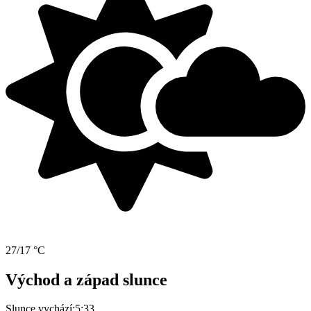
27/17 °C
Východ a západ slunce
Slunce vychází:
5:33