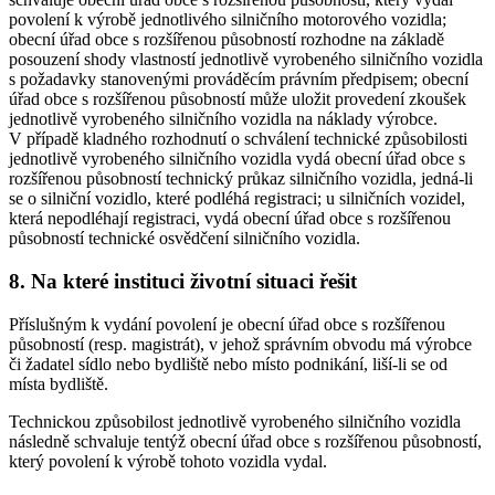
povolení k výrobě jednotlivého silničního motorového vozidla;
obecní úřad obce s rozšířenou působností rozhodne na základě
posouzení shody vlastností jednotlivě vyrobeného silničního vozidla
s požadavky stanovenými prováděcím právním předpisem; obecní
úřad obce s rozšířenou působností může uložit provedení zkoušek
jednotlivě vyrobeného silničního vozidla na náklady výrobce.
V případě kladného rozhodnutí o schválení technické způsobilosti
jednotlivě vyrobeného silničního vozidla vydá obecní úřad obce s
rozšířenou působností technický průkaz silničního vozidla, jedná-li
se o silniční vozidlo, které podléhá registraci; u silničních vozidel,
která nepodléhají registraci, vydá obecní úřad obce s rozšířenou
působností technické osvědčení silničního vozidla.
8. Na které instituci životní situaci řešit
Příslušným k vydání povolení je obecní úřad obce s rozšířenou
působností (resp. magistrát), v jehož správním obvodu má výrobce
či žadatel sídlo nebo bydliště nebo místo podnikání, liší-li se od
místa bydliště.
Technickou způsobilost jednotlivě vyrobeného silničního vozidla
následně schvaluje tentýž obecní úřad obce s rozšířenou působností,
který povolení k výrobě tohoto vozidla vydal.