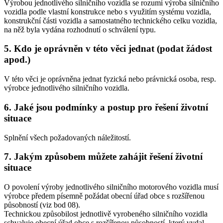
Výrobou jednotlivého silničního vozidla se rozumí výroba silničního
vozidla podle vlastní konstrukce nebo s využitím systému vozidla,
konstrukční části vozidla a samostatného technického celku vozidla,
na něž byla vydána rozhodnutí o schválení typu.
5. Kdo je oprávněn v této věci jednat (podat žádost
apod.)
V této věci je oprávněna jednat fyzická nebo právnická osoba, resp.
výrobce jednotlivého silničního vozidla.
6. Jaké jsou podmínky a postup pro řešení životní
situace
Splnění všech požadovaných náležitostí.
7. Jakým způsobem můžete zahájit řešení životní
situace
O povolení výroby jednotlivého silničního motorového vozidla musí
výrobce předem písemně požádat obecní úřad obce s rozšířenou
působností (viz bod 08).
Technickou způsobilost jednotlivě vyrobeného silničního vozidla
schvaluje obecní úřad obce s rozšířenou působností, který vydal