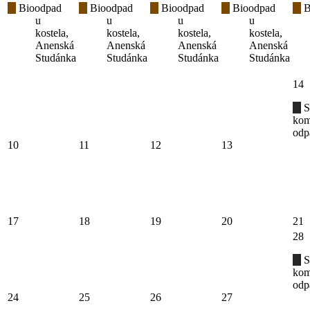
Bioodpad
Bioodpad
Bioodpad
Bioodpad
B
u
u
u
u
kostela,
kostela,
kostela,
kostela,
Anenská
Anenská
Anenská
Anenská
Studánka
Studánka
Studánka
Studánka
14
S
kom
odp
10
11
12
13
17
18
19
20
21
28
S
kom
odp
24
25
26
27