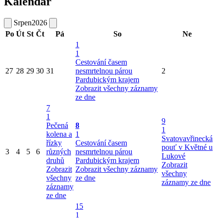
Kalendář
Srpen
2026
Po
Út
St
Čt
Pá
So
Ne
1
1
Cestování časem
27
28
29
30
31
nesmrtelnou párou
2
Pardubickým krajem
Zobrazit všechny záznamy
ze dne
7
1
9
Pečená
8
1
kolena a
1
Svatovavřinecká
řízky
Cestování časem
pouť v Květné u
3
4
5
6
různých
nesmrtelnou párou
Lukové
druhů
Pardubickým krajem
Zobrazit
Zobrazit
Zobrazit všechny záznamy
všechny
všechny
ze dne
záznamy ze dne
záznamy
ze dne
15
1