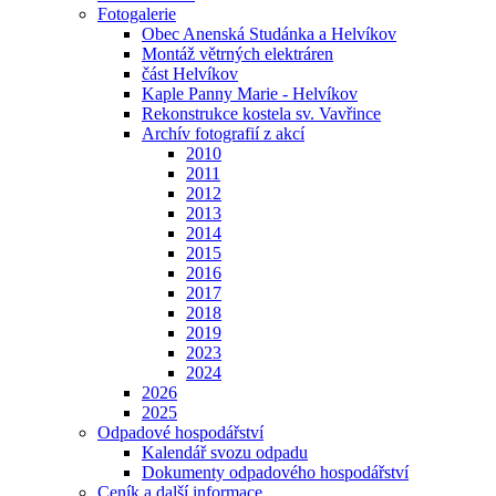
Fotogalerie
Obec Anenská Studánka a Helvíkov
Montáž větrných elektráren
část Helvíkov
Kaple Panny Marie - Helvíkov
Rekonstrukce kostela sv. Vavřince
Archív fotografií z akcí
2010
2011
2012
2013
2014
2015
2016
2017
2018
2019
2023
2024
2026
2025
Odpadové hospodářství
Kalendář svozu odpadu
Dokumenty odpadového hospodářství
Ceník a další informace