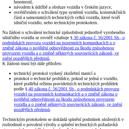
hmotností,
návodem k údržbě a obsluze vozidla v českém jazyce,
osvědčeními o schválení typu systémů vozidla, konstrukčních
částí a samostatných technických celků vozidla, které tvoří
silniční vozidlo, nebo technickým protokolem.
Na žádost o schválení technické způsobilosti jednotlivě vyrobeného
silničního vozidla se rovněž vztahuje
§ 30 zákona č. 56/2001 Sb., o
podmínkách provozu vozidel na pozemních komunikacích a o
změně zákona o pojištění odpovědnosti za škodu způsobenou
provozem vozidla a o změně některých souvisejících zákonů, ve
znění pozdějších předpisů
.
K žádosti musí být dále přiložen:
technický protokol vydaný zkušební stanicí a
protokol o technické prohlídce, pokud se jedná o vozidlo,
které podléhá režimu pravidelných technických prohlídek
podle
§ 40 zákona č. 56/2001 Sb., o podmínkách provozu
vozidel na pozemních komunikacích a o změně zákona o
pojištění odpovědnosti za škodu způsobenou provozem
vozidla a o změně některých souvisejících zákonů, ve znění
pozdějších předpisů
.
Technickým protokolem se dokládá splnění podmínek uložených v
rozhodnutí o povolení výroby a splnění technických požadavků