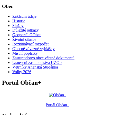
Obec
Základní údaje
Historie
Služby
Důležité odkazy
Geoportál GObec
Životní situace
Rozklikávací rozpočet
Obecně závazné vyhlášky
Místní poplatky
Zastupitelstvo obce včetně dokumentů
Usnesení zastupitelstva UZOb
Větrníky Anenská Studánka
Volby 2026
Portál Občan+
Portál Občan+