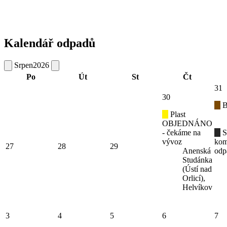
Kalendář odpadů
Srpen
2026
Po
Út
St
Čt
31
30
B
Plast
OBJEDNÁNO
- čekáme na
S
vývoz
kom
27
28
29
Anenská
odp
Studánka
(Ústí nad
Orlicí),
Helvíkov
3
4
5
6
7