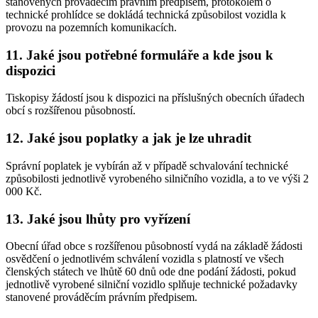
stanovených prováděcím právním předpisem, protokolem o
technické prohlídce se dokládá technická způsobilost vozidla k
provozu na pozemních komunikacích.
11. Jaké jsou potřebné formuláře a kde jsou k
dispozici
Tiskopisy žádostí jsou k dispozici na příslušných obecních úřadech
obcí s rozšířenou působností.
12. Jaké jsou poplatky a jak je lze uhradit
Správní poplatek je vybírán až v případě schvalování technické
způsobilosti jednotlivě vyrobeného silničního vozidla, a to ve výši 2
000 Kč.
13. Jaké jsou lhůty pro vyřízení
Obecní úřad obce s rozšířenou působností vydá na základě žádosti
osvědčení o jednotlivém schválení vozidla s platností ve všech
členských státech ve lhůtě 60 dnů ode dne podání žádosti, pokud
jednotlivě vyrobené silniční vozidlo splňuje technické požadavky
stanovené prováděcím právním předpisem.