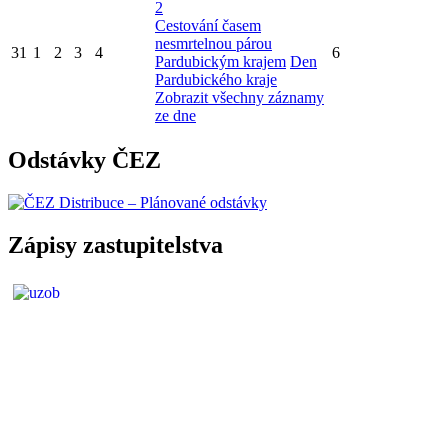
2
Cestování časem
nesmrtelnou párou
31
1
2
3
4
6
Pardubickým krajem
Den
Pardubického kraje
Zobrazit všechny záznamy
ze dne
Odstávky ČEZ
Zápisy zastupitelstva