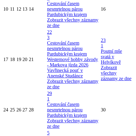
Cestování časem
10
11
12
13
14
nesmrtelnou párou
16
Pardubickým krajem
Zobrazit všechny záznamy
ze dne
22
3
23
Cestování časem
1
nesmrtelnou párou
Poutní mše
Pardubickým krajem
svatá v
17
18
19
20
21
Westernové hobby závody
Helvíkově
- Markova jízda 2026
Zobrazit
Vavřinecká pouť v
všechny
Anenské Studánce
záznamy ze dne
Zobrazit všechny záznamy
ze dne
29
1
Cestování časem
24
25
26
27
28
nesmrtelnou párou
30
Pardubickým krajem
Zobrazit všechny záznamy
ze dne
5