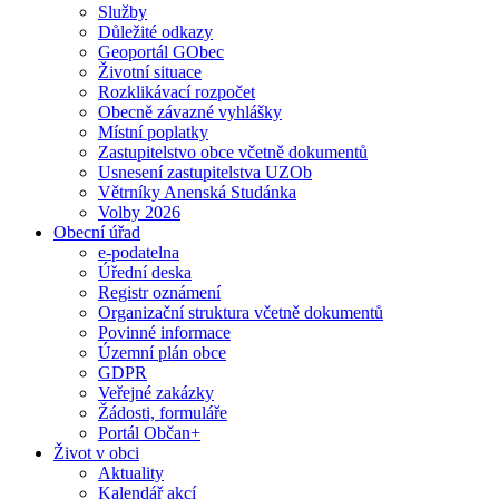
Služby
Důležité odkazy
Geoportál GObec
Životní situace
Rozklikávací rozpočet
Obecně závazné vyhlášky
Místní poplatky
Zastupitelstvo obce včetně dokumentů
Usnesení zastupitelstva UZOb
Větrníky Anenská Studánka
Volby 2026
Obecní úřad
e-podatelna
Úřední deska
Registr oznámení
Organizační struktura včetně dokumentů
Povinné informace
Územní plán obce
GDPR
Veřejné zakázky
Žádosti, formuláře
Portál Občan+
Život v obci
Aktuality
Kalendář akcí