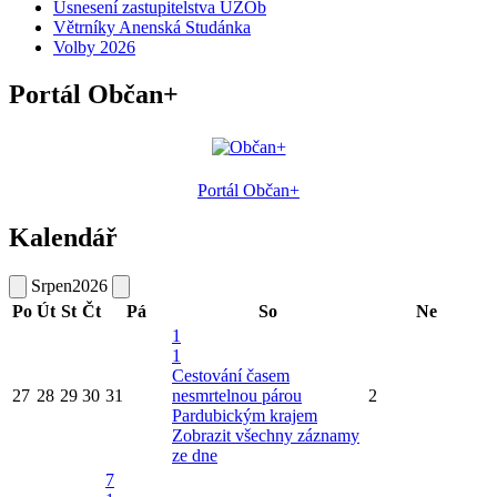
Usnesení zastupitelstva UZOb
Větrníky Anenská Studánka
Volby 2026
Portál Občan+
Portál Občan+
Kalendář
Srpen
2026
Po
Út
St
Čt
Pá
So
Ne
1
1
Cestování časem
27
28
29
30
31
nesmrtelnou párou
2
Pardubickým krajem
Zobrazit všechny záznamy
ze dne
7