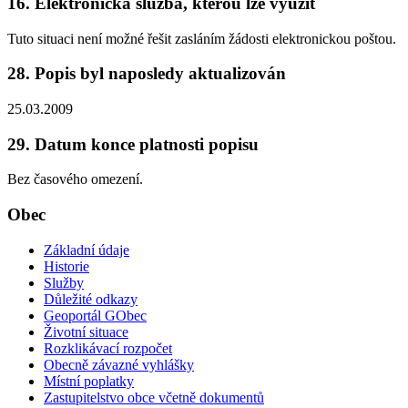
16. Elektronická služba, kterou lze využít
Tuto situaci není možné řešit zasláním žádosti elektronickou poštou.
28. Popis byl naposledy aktualizován
25.03.2009
29. Datum konce platnosti popisu
Bez časového omezení.
Obec
Základní údaje
Historie
Služby
Důležité odkazy
Geoportál GObec
Životní situace
Rozklikávací rozpočet
Obecně závazné vyhlášky
Místní poplatky
Zastupitelstvo obce včetně dokumentů