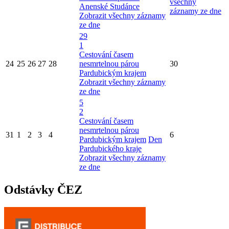
všechny
Anenské Studánce
záznamy ze dne
Zobrazit všechny záznamy
ze dne
29
1
Cestování časem
24
25
26
27
28
nesmrtelnou párou
30
Pardubickým krajem
Zobrazit všechny záznamy
ze dne
5
2
Cestování časem
nesmrtelnou párou
31
1
2
3
4
6
Pardubickým krajem
Den
Pardubického kraje
Zobrazit všechny záznamy
ze dne
Odstávky ČEZ