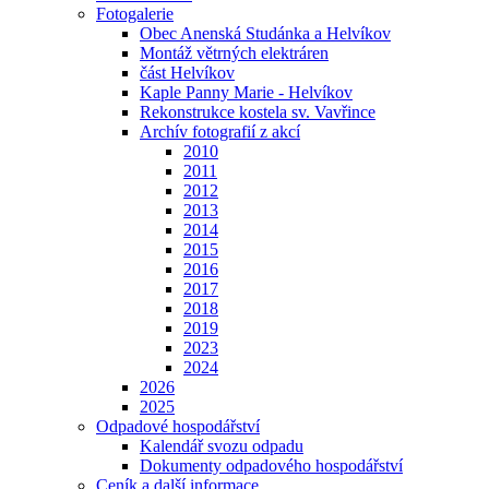
Fotogalerie
Obec Anenská Studánka a Helvíkov
Montáž větrných elektráren
část Helvíkov
Kaple Panny Marie - Helvíkov
Rekonstrukce kostela sv. Vavřince
Archív fotografií z akcí
2010
2011
2012
2013
2014
2015
2016
2017
2018
2019
2023
2024
2026
2025
Odpadové hospodářství
Kalendář svozu odpadu
Dokumenty odpadového hospodářství
Ceník a další informace