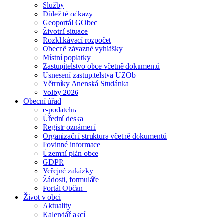
Služby
Důležité odkazy
Geoportál GObec
Životní situace
Rozklikávací rozpočet
Obecně závazné vyhlášky
Místní poplatky
Zastupitelstvo obce včetně dokumentů
Usnesení zastupitelstva UZOb
Větrníky Anenská Studánka
Volby 2026
Obecní úřad
e-podatelna
Úřední deska
Registr oznámení
Organizační struktura včetně dokumentů
Povinné informace
Územní plán obce
GDPR
Veřejné zakázky
Žádosti, formuláře
Portál Občan+
Život v obci
Aktuality
Kalendář akcí