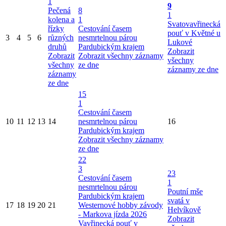
1
9
Pečená
8
1
kolena a
1
Svatovavřinecká
řízky
Cestování časem
pouť v Květné u
3
4
5
6
různých
nesmrtelnou párou
Lukové
druhů
Pardubickým krajem
Zobrazit
Zobrazit
Zobrazit všechny záznamy
všechny
všechny
ze dne
záznamy ze dne
záznamy
ze dne
15
1
Cestování časem
10
11
12
13
14
nesmrtelnou párou
16
Pardubickým krajem
Zobrazit všechny záznamy
ze dne
22
3
23
Cestování časem
1
nesmrtelnou párou
Poutní mše
Pardubickým krajem
svatá v
17
18
19
20
21
Westernové hobby závody
Helvíkově
- Markova jízda 2026
Zobrazit
Vavřinecká pouť v