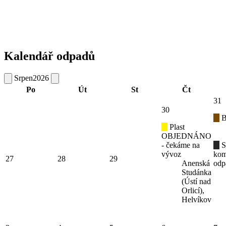
Kalendář odpadů
Srpen
2026
Po
Út
St
Čt
31
30
B
Plast
OBJEDNÁNO
- čekáme na
S
vývoz
kom
27
28
29
Anenská
odp
Studánka
(Ústí nad
Orlicí),
Helvíkov