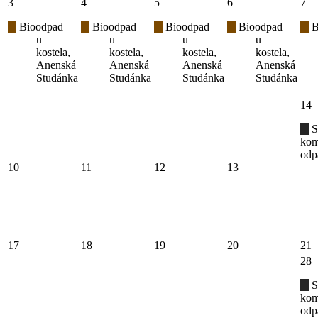
3
4
5
6
7
Bioodpad
Bioodpad
Bioodpad
Bioodpad
B
u
u
u
u
kostela,
kostela,
kostela,
kostela,
Anenská
Anenská
Anenská
Anenská
Studánka
Studánka
Studánka
Studánka
14
S
kom
odp
10
11
12
13
17
18
19
20
21
28
S
kom
odp