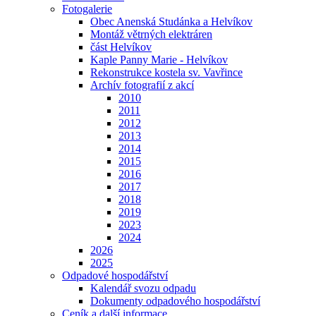
Fotogalerie
Obec Anenská Studánka a Helvíkov
Montáž větrných elektráren
část Helvíkov
Kaple Panny Marie - Helvíkov
Rekonstrukce kostela sv. Vavřince
Archív fotografií z akcí
2010
2011
2012
2013
2014
2015
2016
2017
2018
2019
2023
2024
2026
2025
Odpadové hospodářství
Kalendář svozu odpadu
Dokumenty odpadového hospodářství
Ceník a další informace