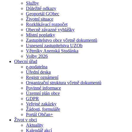
Služby
Důležité odkazy
Geoportál GObec
Životní situace
Rozklikávací rozpočet
Obecně závazné vyhlášky
Místní poplatky
Zastupitelstvo obce včetně dokumentů
Usnesení zastupitelstva UZOb
Větrníky Anenská Studánka
Volby 2026
Obecní úřad
e-podatelna
Úřední deska
Registr oznámení
Organizační struktura včetně dokumentů
Povinné informace
Územní plán obce
GDPR
Veřejné zakázky
Žádosti, formuláře
Portál Občan+
Život v obci
Aktuality
Kalendář akcí