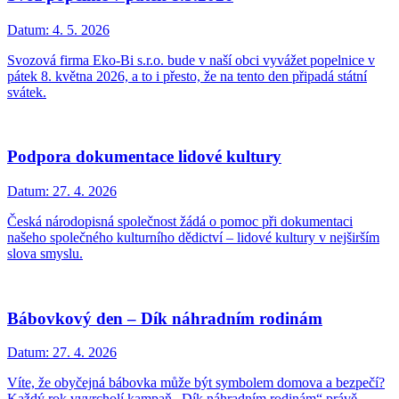
Datum:
4. 5. 2026
Svozová firma Eko-Bi s.r.o. bude v naší obci vyvážet popelnice v
pátek 8. května 2026, a to i přesto, že na tento den připadá státní
svátek.
Podpora dokumentace lidové kultury
Datum:
27. 4. 2026
Česká národopisná společnost žádá o pomoc při dokumentaci
našeho společného kulturního dědictví – lidové kultury v nejširším
slova smyslu.
Bábovkový den – Dík náhradním rodinám
Datum:
27. 4. 2026
Víte, že obyčejná bábovka může být symbolem domova a bezpečí?
Každý rok vyvrcholí kampaň „Dík náhradním rodinám“ právě