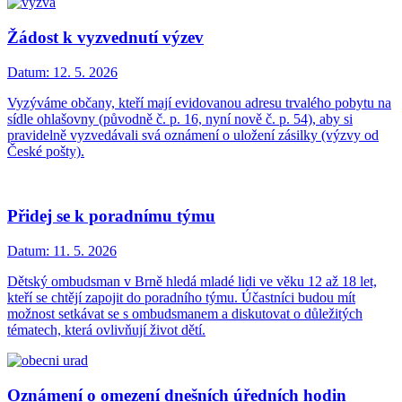
Žádost k vyzvednutí výzev
Datum:
12. 5. 2026
Vyzýváme občany, kteří mají evidovanou adresu trvalého pobytu na
sídle ohlašovny (původně č. p. 16, nyní nově č. p. 54), aby si
pravidelně vyzvedávali svá oznámení o uložení zásilky (výzvy od
České pošty).
Přidej se k poradnímu týmu
Datum:
11. 5. 2026
Dětský ombudsman v Brně hledá mladé lidi ve věku 12 až 18 let,
kteří se chtějí zapojit do poradního týmu. Účastníci budou mít
možnost setkávat se s ombudsmanem a diskutovat o důležitých
tématech, která ovlivňují život dětí.
Oznámení o omezení dnešních úředních hodin