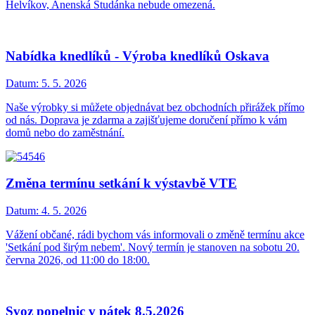
Helvíkov, Anenská Studánka nebude omezená.
Nabídka knedlíků - Výroba knedlíků Oskava
Datum:
5. 5. 2026
Naše výrobky si můžete objednávat bez obchodních přirážek přímo
od nás. Doprava je zdarma a zajišťujeme doručení přímo k vám
domů nebo do zaměstnání.
Změna termínu setkání k výstavbě VTE
Datum:
4. 5. 2026
Vážení občané, rádi bychom vás informovali o změně termínu akce
'Setkání pod širým nebem'. Nový termín je stanoven na sobotu 20.
června 2026, od 11:00 do 18:00.
Svoz popelnic v pátek 8.5.2026