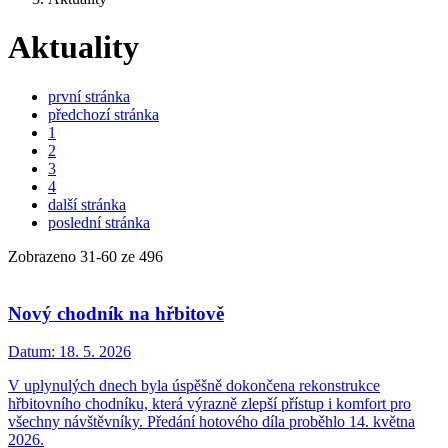
Aktuality
první stránka
předchozí stránka
1
2
3
4
další stránka
poslední stránka
Zobrazeno
31
-
60
ze 496
Nový chodník na hřbitově
Datum:
18. 5. 2026
V uplynulých dnech byla úspěšně dokončena rekonstrukce
hřbitovního chodníku, která výrazně zlepší přístup i komfort pro
všechny návštěvníky. Předání hotového díla proběhlo 14. května
2026.