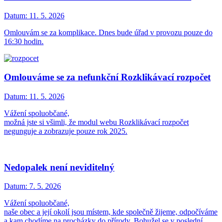
Datum:
11. 5. 2026
Omlouvám se za komplikace. Dnes bude úřad v provozu pouze do
16:30 hodin.
Omlouváme se za nefunkční Rozklikávací rozpočet
Datum:
11. 5. 2026
Vážení spoluobčané,
možná jste si všimli, že modul webu Rozklikávací rozpočet
negunguje a zobrazuje pouze rok 2025.
Nedopalek není neviditelný
Datum:
7. 5. 2026
Vážení spoluobčané,
naše obec a její okolí jsou místem, kde společně žijeme, odpočíváme
a kam chodíme na procházky do přírody. Bohužel se v poslední