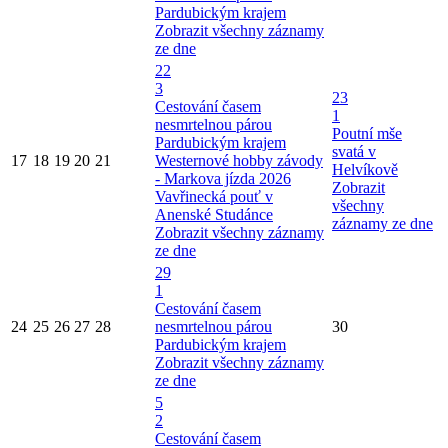
Pardubickým krajem
Zobrazit všechny záznamy
ze dne
22
3
23
Cestování časem
1
nesmrtelnou párou
Poutní mše
Pardubickým krajem
svatá v
17
18
19
20
21
Westernové hobby závody
Helvíkově
- Markova jízda 2026
Zobrazit
Vavřinecká pouť v
všechny
Anenské Studánce
záznamy ze dne
Zobrazit všechny záznamy
ze dne
29
1
Cestování časem
24
25
26
27
28
nesmrtelnou párou
30
Pardubickým krajem
Zobrazit všechny záznamy
ze dne
5
2
Cestování časem