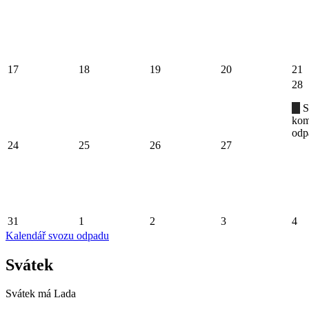
17
18
19
20
21
28
S
kom
odp
24
25
26
27
31
1
2
3
4
Kalendář svozu odpadu
Svátek
Svátek má
Lada