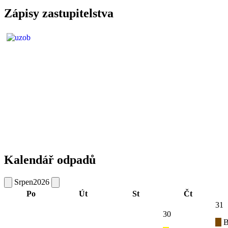
Zápisy zastupitelstva
Kalendář odpadů
Srpen
2026
Po
Út
St
Čt
31
30
B