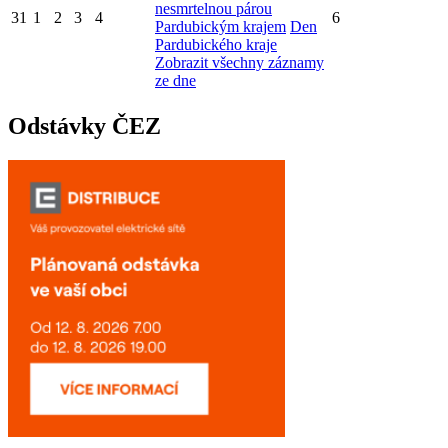
nesmrtelnou párou
31
1
2
3
4
6
Pardubickým krajem
Den
Pardubického kraje
Zobrazit všechny záznamy
ze dne
Odstávky ČEZ