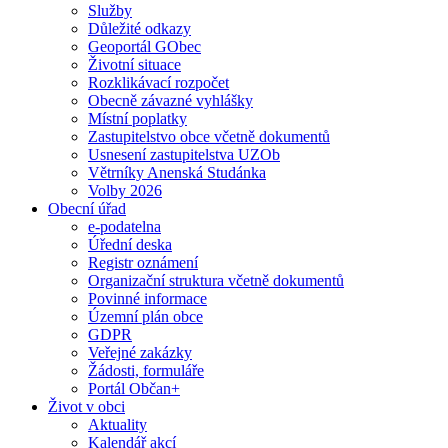
Služby
Důležité odkazy
Geoportál GObec
Životní situace
Rozklikávací rozpočet
Obecně závazné vyhlášky
Místní poplatky
Zastupitelstvo obce včetně dokumentů
Usnesení zastupitelstva UZOb
Větrníky Anenská Studánka
Volby 2026
Obecní úřad
e-podatelna
Úřední deska
Registr oznámení
Organizační struktura včetně dokumentů
Povinné informace
Územní plán obce
GDPR
Veřejné zakázky
Žádosti, formuláře
Portál Občan+
Život v obci
Aktuality
Kalendář akcí