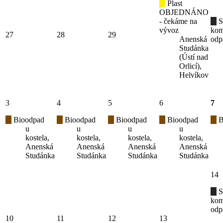
Plast
OBJEDNÁNO
- čekáme na
S
vývoz
kom
27
28
29
Anenská
odp
Studánka
(Ústí nad
Orlicí),
Helvíkov
3
4
5
6
7
Bioodpad
Bioodpad
Bioodpad
Bioodpad
B
u
u
u
u
kostela,
kostela,
kostela,
kostela,
Anenská
Anenská
Anenská
Anenská
Studánka
Studánka
Studánka
Studánka
14
S
kom
odp
10
11
12
13