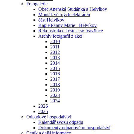
Fotogalerie
Obec Anenská Studánka a Helvíkov
Montáž větrných elektráren
část Helvíkov
Kaple Panny Marie - Helvíkov
Rekonstrukce kostela sv. Vavřince
Archív fotografií z akcí
2010
2011
2012
2013
2014
2015
2016
2017
2018
2019
2023
2024
2026
2025
Odpadové hospodářství
Kalendář svozu odpadu
Dokumenty odpadového hospodářství
Ceník a další informace