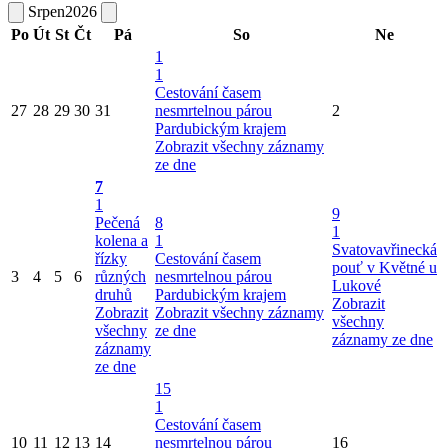
Srpen
2026
Po
Út
St
Čt
Pá
So
Ne
1
1
Cestování časem
27
28
29
30
31
nesmrtelnou párou
2
Pardubickým krajem
Zobrazit všechny záznamy
ze dne
7
1
9
Pečená
8
1
kolena a
1
Svatovavřinecká
řízky
Cestování časem
pouť v Květné u
3
4
5
6
různých
nesmrtelnou párou
Lukové
druhů
Pardubickým krajem
Zobrazit
Zobrazit
Zobrazit všechny záznamy
všechny
všechny
ze dne
záznamy ze dne
záznamy
ze dne
15
1
Cestování časem
10
11
12
13
14
nesmrtelnou párou
16