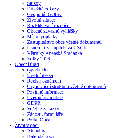
Služby
Důležité odkazy
Geoportál GObec
Životní situace
Rozklikávací rozpočet
Obecně závazné vyhlášky
Místní poplatky
Zastupitelstvo obce včetně dokumentů
Usnesení zastupitelstva UZOb
Větrníky Anenská Studánka
Volby 2026
Obecní úřad
e-podatelna
Úřední deska
Registr oznámení
Organizační struktura včetně dokumentů
Povinné informace
Územní plán obce
GDPR
Veřejné zakázky
Žádosti, formuláře
Portál Občan+
Život v obci
Aktuality
Kalendář akcí