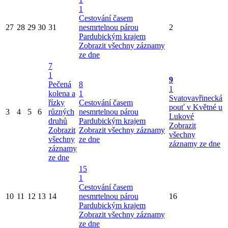
1
Cestování časem
27
28
29
30
31
nesmrtelnou párou
2
Pardubickým krajem
Zobrazit všechny záznamy
ze dne
7
1
9
Pečená
8
1
kolena a
1
Svatovavřinecká
řízky
Cestování časem
pouť v Květné u
3
4
5
6
různých
nesmrtelnou párou
Lukové
druhů
Pardubickým krajem
Zobrazit
Zobrazit
Zobrazit všechny záznamy
všechny
všechny
ze dne
záznamy ze dne
záznamy
ze dne
15
1
Cestování časem
10
11
12
13
14
nesmrtelnou párou
16
Pardubickým krajem
Zobrazit všechny záznamy
ze dne