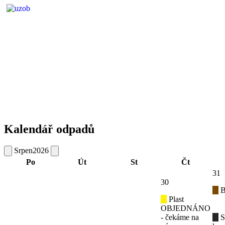
Kalendář odpadů
Srpen
2026
Po
Út
St
Čt
31
30
B
Plast
OBJEDNÁNO
- čekáme na
S