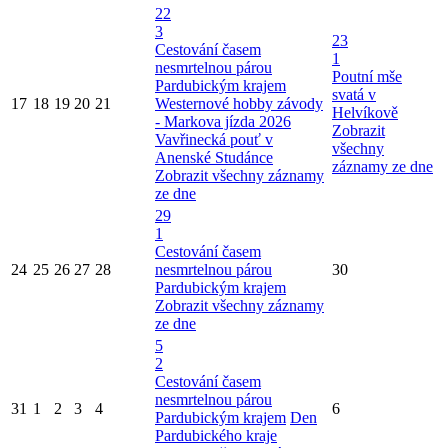
22
3
23
Cestování časem
1
nesmrtelnou párou
Poutní mše
Pardubickým krajem
svatá v
17
18
19
20
21
Westernové hobby závody
Helvíkově
- Markova jízda 2026
Zobrazit
Vavřinecká pouť v
všechny
Anenské Studánce
záznamy ze dne
Zobrazit všechny záznamy
ze dne
29
1
Cestování časem
24
25
26
27
28
nesmrtelnou párou
30
Pardubickým krajem
Zobrazit všechny záznamy
ze dne
5
2
Cestování časem
nesmrtelnou párou
31
1
2
3
4
6
Pardubickým krajem
Den
Pardubického kraje