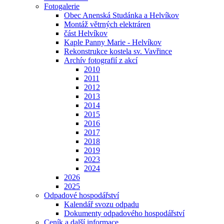
Fotogalerie
Obec Anenská Studánka a Helvíkov
Montáž větrných elektráren
část Helvíkov
Kaple Panny Marie - Helvíkov
Rekonstrukce kostela sv. Vavřince
Archív fotografií z akcí
2010
2011
2012
2013
2014
2015
2016
2017
2018
2019
2023
2024
2026
2025
Odpadové hospodářství
Kalendář svozu odpadu
Dokumenty odpadového hospodářství
Ceník a další informace