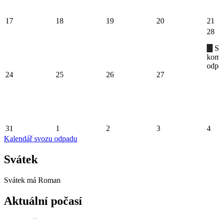
17
18
19
20
21
28
S
kom
odp
24
25
26
27
31
1
2
3
4
Kalendář svozu odpadu
Svátek
Svátek má
Roman
Aktuální počasí