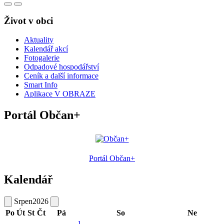
Život v obci
Aktuality
Kalendář akcí
Fotogalerie
Odpadové hospodářství
Ceník a další informace
Smart Info
Aplikace V OBRAZE
Portál Občan+
Portál Občan+
Kalendář
Srpen
2026
Po
Út
St
Čt
Pá
So
Ne
1