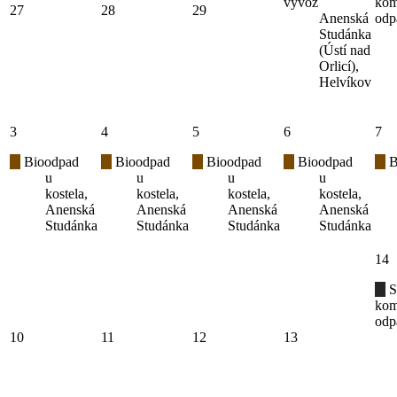
vývoz
kom
27
28
29
Anenská
odp
Studánka
(Ústí nad
Orlicí),
Helvíkov
3
4
5
6
7
Bioodpad
Bioodpad
Bioodpad
Bioodpad
B
u
u
u
u
kostela,
kostela,
kostela,
kostela,
Anenská
Anenská
Anenská
Anenská
Studánka
Studánka
Studánka
Studánka
14
S
kom
odp
10
11
12
13